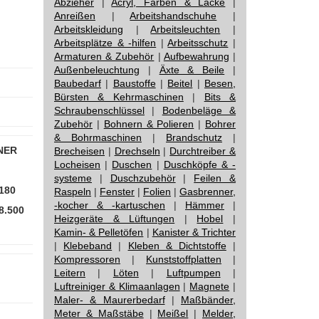
Abzieher
|
Acryl, Farben & Lacke
|
Anreißen
|
Arbeitshandschuhe
|
Arbeitskleidung
|
Arbeitsleuchten
|
Arbeitsplätze & -hilfen
|
Arbeitsschutz
|
Armaturen & Zubehör
|
Aufbewahrung
|
Außenbeleuchtung
|
Äxte & Beile
|
Baubedarf
|
Baustoffe
|
Beitel
|
Besen,
Bürsten & Kehrmaschinen
|
Bits &
Schraubenschlüssel
|
Bodenbeläge &
Zubehör
|
Bohnern & Polieren
|
Bohrer
& Bohrmaschinen
|
Brandschutz
|
NER
Brecheisen
|
Drechseln
|
Durchtreiber &
Locheisen
|
Duschen
|
Duschköpfe & -
systeme
|
Duschzubehör
|
Feilen &
180
Raspeln
|
Fenster
|
Folien
|
Gasbrenner,
-kocher & -kartuschen
|
Hämmer
|
8.500
Heizgeräte & Lüftungen
|
Hobel
|
Kamin- & Pelletöfen
|
Kanister & Trichter
|
Klebeband
|
Kleben & Dichtstoffe
|
Kompressoren
|
Kunststoffplatten
|
Leitern
|
Löten
|
Luftpumpen
|
Luftreiniger & Klimaanlagen
|
Magnete
|
Maler- & Maurerbedarf
|
Maßbänder,
Meter & Maßstäbe
|
Meißel
|
Melder,