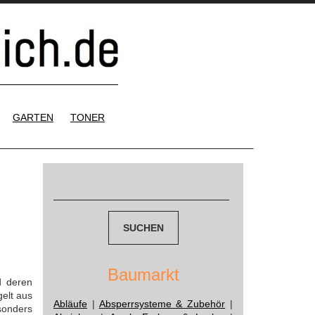
GARTEN
TONER
Suchen
nach:
Baumarkt
d deren
elt aus
Abläufe
|
Absperrsysteme & Zubehör
|
sonders