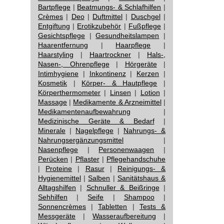
Bartpflege
|
Beatmungs- & Schlafhilfen
|
Crèmes
|
Deo
|
Duftmittel
|
Duschgel
|
Entgiftung
|
Erotikzubehör
|
Fußpflege
|
Gesichtspflege
|
Gesundheitslampen
|
Haarentfernung
|
Haarpflege
|
Haarstyling
|
Haartrockner
|
Hals-,
Nasen-, Ohrenpflege
|
Hörgeräte
|
Intimhygiene
|
Inkontinenz
|
Kerzen
|
Kosmetik
|
Körper- & Hautpflege
|
Körperthermometer
|
Linsen
|
Lotion
|
Massage
|
Medikamente & Arzneimittel
|
Medikamentenaufbewahrung
|
Medizinische Geräte & Bedarf
|
Minerale
|
Nagelpflege
|
Nahrungs- &
Nahrungsergänzungsmittel
|
Nasenpflege
|
Personenwaagen
|
Perücken
|
Pflaster
|
Pflegehandschuhe
|
Proteine
|
Rasur
|
Reinigungs- &
Hygienemittel
|
Salben
|
Sanitätshaus &
Alltagshilfen
|
Schnuller & Beißringe
|
Sehhilfen
|
Seife
|
Shampoo
|
Sonnencrèmes
|
Tabletten
|
Tests &
Messgeräte
|
Wasseraufbereitung
|