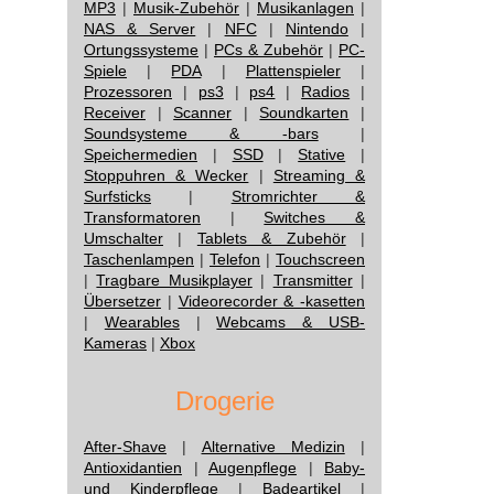
MP3
|
Musik-Zubehör
|
Musikanlagen
|
NAS & Server
|
NFC
|
Nintendo
|
Ortungssysteme
|
PCs & Zubehör
|
PC-
Spiele
|
PDA
|
Plattenspieler
|
Prozessoren
|
ps3
|
ps4
|
Radios
|
Receiver
|
Scanner
|
Soundkarten
|
Soundsysteme & -bars
|
Speichermedien
|
SSD
|
Stative
|
Stoppuhren & Wecker
|
Streaming &
Surfsticks
|
Stromrichter &
Transformatoren
|
Switches &
Umschalter
|
Tablets & Zubehör
|
Taschenlampen
|
Telefon
|
Touchscreen
|
Tragbare Musikplayer
|
Transmitter
|
Übersetzer
|
Videorecorder & -kasetten
|
Wearables
|
Webcams & USB-
Kameras
|
Xbox
Drogerie
After-Shave
|
Alternative Medizin
|
Antioxidantien
|
Augenpflege
|
Baby-
und Kinderpflege
|
Badeartikel
|