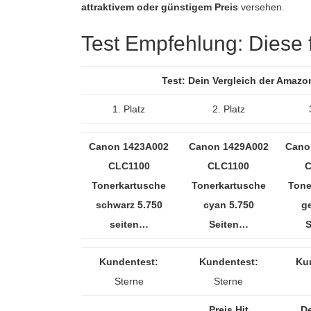
attraktivem oder günstigem Preis
versehen.
Test Empfehlung: Diese fü
Test: Dein Vergleich der Amazo
1. Platz
2. Platz
Canon 1423A002
Canon 1429A002
Cano
CLC1100
CLC1100
C
Tonerkartusche
Tonerkartusche
Tone
schwarz 5.750
cyan 5.750
ge
seiten…
Seiten…
Kundentest:
Kundentest:
Ku
Sterne
Sterne
Preis Hit
De