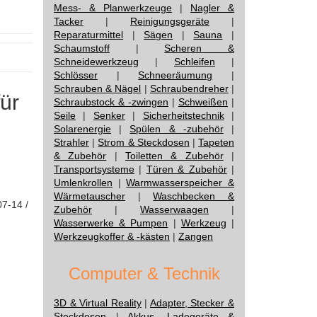
Mess- & Planwerkzeuge
|
Nagler &
Tacker
|
Reinigungsgeräte
|
Reparaturmittel
|
Sägen
|
Sauna
|
Schaumstoff
|
Scheren &
Schneidewerkzeug
|
Schleifen
|
Schlösser
|
Schneeräumung
|
Schrauben & Nägel
|
Schraubendreher
|
für
Schraubstock & -zwingen
|
Schweißen
|
Seile
|
Senker
|
Sicherheitstechnik
|
Solarenergie
|
Spülen & -zubehör
|
Strahler
|
Strom & Steckdosen
|
Tapeten
& Zubehör
|
Toiletten & Zubehör
|
Transportsysteme
|
Türen & Zubehör
|
Umlenkrollen
|
Warmwasserspeicher &
Wärmetauscher
|
Waschbecken &
07-14 /
Zubehör
|
Wasserwaagen
|
Wasserwerke & Pumpen
|
Werkzeug
|
Werkzeugkoffer & -kästen
|
Zangen
Computer & Technik
3D & Virtual Reality
|
Adapter, Stecker &
Steckdosen
|
Akkus, Ladegeräte &