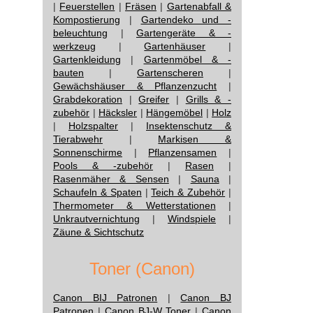
|
Feuerstellen
|
Fräsen
|
Gartenabfall &
Kompostierung
|
Gartendeko und -
beleuchtung
|
Gartengeräte & -
werkzeug
|
Gartenhäuser
|
Gartenkleidung
|
Gartenmöbel & -
bauten
|
Gartenscheren
|
Gewächshäuser & Pflanzenzucht
|
Grabdekoration
|
Greifer
|
Grills & -
zubehör
|
Häcksler
|
Hängemöbel
|
Holz
|
Holzspalter
|
Insektenschutz &
Tierabwehr
|
Markisen &
Sonnenschirme
|
Pflanzensamen
|
Pools & -zubehör
|
Rasen
|
Rasenmäher & Sensen
|
Sauna
|
Schaufeln & Spaten
|
Teich & Zubehör
|
Thermometer & Wetterstationen
|
Unkrautvernichtung
|
Windspiele
|
Zäune & Sichtschutz
Toner (Canon)
Canon BIJ Patronen
|
Canon BJ
Patronen
|
Canon BJ-W Toner
|
Canon