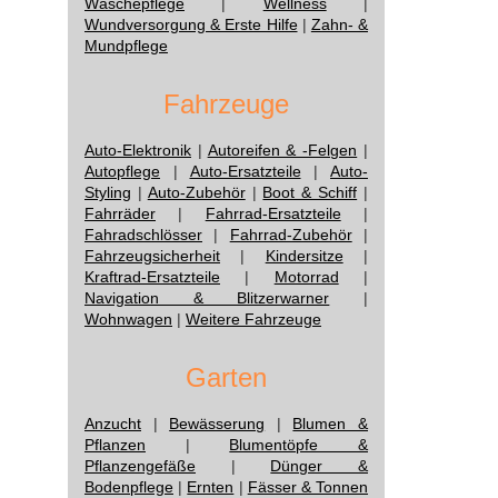
Wäschepflege
|
Wellness
|
Wundversorgung & Erste Hilfe
|
Zahn- &
Mundpflege
Fahrzeuge
Auto-Elektronik
|
Autoreifen & -Felgen
|
Autopflege
|
Auto-Ersatzteile
|
Auto-
Styling
|
Auto-Zubehör
|
Boot & Schiff
|
Fahrräder
|
Fahrrad-Ersatzteile
|
Fahradschlösser
|
Fahrrad-Zubehör
|
Fahrzeugsicherheit
|
Kindersitze
|
Kraftrad-Ersatzteile
|
Motorrad
|
Navigation & Blitzerwarner
|
Wohnwagen
|
Weitere Fahrzeuge
Garten
Anzucht
|
Bewässerung
|
Blumen &
Pflanzen
|
Blumentöpfe &
Pflanzengefäße
|
Dünger &
Bodenpflege
|
Ernten
|
Fässer & Tonnen