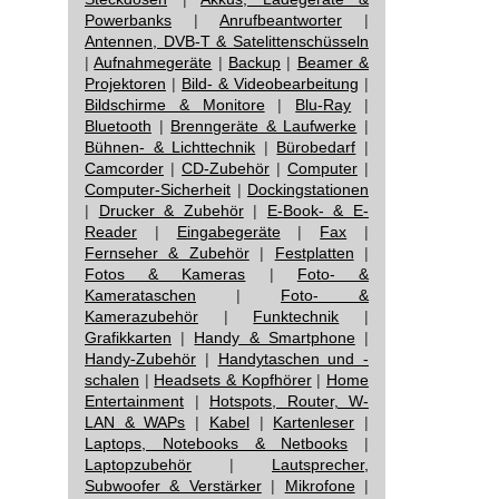
Powerbanks
|
Anrufbeantworter
|
Antennen, DVB-T & Satelittenschüsseln
|
Aufnahmegeräte
|
Backup
|
Beamer &
Projektoren
|
Bild- & Videobearbeitung
|
Bildschirme & Monitore
|
Blu-Ray
|
Bluetooth
|
Brenngeräte & Laufwerke
|
Bühnen- & Lichttechnik
|
Bürobedarf
|
Camcorder
|
CD-Zubehör
|
Computer
|
Computer-Sicherheit
|
Dockingstationen
|
Drucker & Zubehör
|
E-Book- & E-
Reader
|
Eingabegeräte
|
Fax
|
Fernseher & Zubehör
|
Festplatten
|
Fotos & Kameras
|
Foto- &
Kamerataschen
|
Foto- &
Kamerazubehör
|
Funktechnik
|
Grafikkarten
|
Handy & Smartphone
|
Handy-Zubehör
|
Handytaschen und -
schalen
|
Headsets & Kopfhörer
|
Home
Entertainment
|
Hotspots, Router, W-
LAN & WAPs
|
Kabel
|
Kartenleser
|
Laptops, Notebooks & Netbooks
|
Laptopzubehör
|
Lautsprecher,
Subwoofer & Verstärker
|
Mikrofone
|