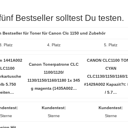
nf Bestseller solltest Du testen.
n Bestseller für Toner für Canon Clc 1150 und Zubehör
3. Platz
4. Platz
5. Platz
n 1441A002
CANON CLC1100 TO
Canon Tonerpatrone CLC
LC1100
CYAN
1100/1120/
rkartusche
CLC1130/1150/1160/1
1130/1150/1160/1180 1x 345
lb 5.750
#1429A002 Kapazit?t: 
g magenta (1435A002…
Seiten…
/ 5.7…
ndentest:
Kundentest:
Kundentest:
Sterne
Sterne
Sterne
sign Hit