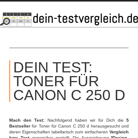
SKIP
TO
DEIN TEST:
CONTENT
TONER FÜR
CANON C 250 D
Mach den Test:
Nachfolgend haben wir für Dich die
5
Bestseller
für Toner für Canon C 250 d herausgesucht und
deren Eigenschaften tabellarisch zum einfacheren
Vergleich
bzw. Test
gegenüber gestellt. Die Auszeichnung
*Design-