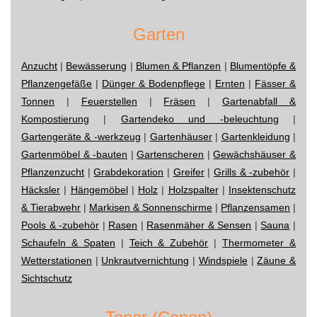
Garten
Anzucht
|
Bewässerung
|
Blumen & Pflanzen
|
Blumentöpfe &
Pflanzengefäße
|
Dünger & Bodenpflege
|
Ernten
|
Fässer &
Tonnen
|
Feuerstellen
|
Fräsen
|
Gartenabfall &
Kompostierung
|
Gartendeko und -beleuchtung
|
Gartengeräte & -werkzeug
|
Gartenhäuser
|
Gartenkleidung
|
Gartenmöbel & -bauten
|
Gartenscheren
|
Gewächshäuser &
Pflanzenzucht
|
Grabdekoration
|
Greifer
|
Grills & -zubehör
|
Häcksler
|
Hängemöbel
|
Holz
|
Holzspalter
|
Insektenschutz
& Tierabwehr
|
Markisen & Sonnenschirme
|
Pflanzensamen
|
Pools & -zubehör
|
Rasen
|
Rasenmäher & Sensen
|
Sauna
|
Schaufeln & Spaten
|
Teich & Zubehör
|
Thermometer &
Wetterstationen
|
Unkrautvernichtung
|
Windspiele
|
Zäune &
Sichtschutz