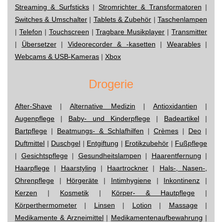
Streaming & Surfsticks
|
Stromrichter & Transformatoren
|
Switches & Umschalter
|
Tablets & Zubehör
|
Taschenlampen
|
Telefon
|
Touchscreen
|
Tragbare Musikplayer
|
Transmitter
|
Übersetzer
|
Videorecorder & -kasetten
|
Wearables
|
Webcams & USB-Kameras
|
Xbox
Drogerie
After-Shave
|
Alternative Medizin
|
Antioxidantien
|
Augenpflege
|
Baby- und Kinderpflege
|
Badeartikel
|
Bartpflege
|
Beatmungs- & Schlafhilfen
|
Crèmes
|
Deo
|
Duftmittel
|
Duschgel
|
Entgiftung
|
Erotikzubehör
|
Fußpflege
|
Gesichtspflege
|
Gesundheitslampen
|
Haarentfernung
|
Haarpflege
|
Haarstyling
|
Haartrockner
|
Hals-, Nasen-,
Ohrenpflege
|
Hörgeräte
|
Intimhygiene
|
Inkontinenz
|
Kerzen
|
Kosmetik
|
Körper- & Hautpflege
|
Körperthermometer
|
Linsen
|
Lotion
|
Massage
|
Medikamente & Arzneimittel
|
Medikamentenaufbewahrung
|