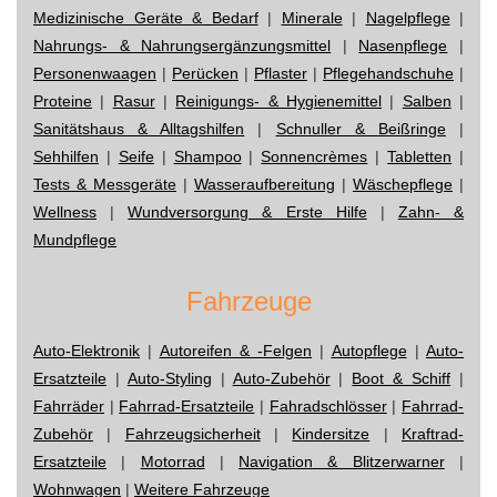
Medizinische Geräte & Bedarf
|
Minerale
|
Nagelpflege
|
Nahrungs- & Nahrungsergänzungsmittel
|
Nasenpflege
|
Personenwaagen
|
Perücken
|
Pflaster
|
Pflegehandschuhe
|
Proteine
|
Rasur
|
Reinigungs- & Hygienemittel
|
Salben
|
Sanitätshaus & Alltagshilfen
|
Schnuller & Beißringe
|
Sehhilfen
|
Seife
|
Shampoo
|
Sonnencrèmes
|
Tabletten
|
Tests & Messgeräte
|
Wasseraufbereitung
|
Wäschepflege
|
Wellness
|
Wundversorgung & Erste Hilfe
|
Zahn- &
Mundpflege
Fahrzeuge
Auto-Elektronik
|
Autoreifen & -Felgen
|
Autopflege
|
Auto-
Ersatzteile
|
Auto-Styling
|
Auto-Zubehör
|
Boot & Schiff
|
Fahrräder
|
Fahrrad-Ersatzteile
|
Fahradschlösser
|
Fahrrad-
Zubehör
|
Fahrzeugsicherheit
|
Kindersitze
|
Kraftrad-
Ersatzteile
|
Motorrad
|
Navigation & Blitzerwarner
|
Wohnwagen
|
Weitere Fahrzeuge