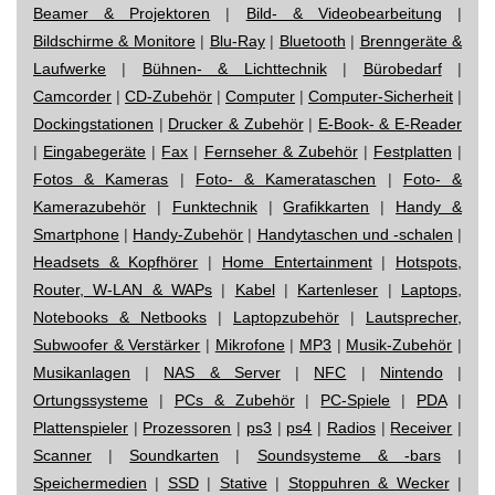
Beamer & Projektoren
|
Bild- & Videobearbeitung
|
Bildschirme & Monitore
|
Blu-Ray
|
Bluetooth
|
Brenngeräte &
Laufwerke
|
Bühnen- & Lichttechnik
|
Bürobedarf
|
Camcorder
|
CD-Zubehör
|
Computer
|
Computer-Sicherheit
|
Dockingstationen
|
Drucker & Zubehör
|
E-Book- & E-Reader
|
Eingabegeräte
|
Fax
|
Fernseher & Zubehör
|
Festplatten
|
Fotos & Kameras
|
Foto- & Kamerataschen
|
Foto- &
Kamerazubehör
|
Funktechnik
|
Grafikkarten
|
Handy &
Smartphone
|
Handy-Zubehör
|
Handytaschen und -schalen
|
Headsets & Kopfhörer
|
Home Entertainment
|
Hotspots,
Router, W-LAN & WAPs
|
Kabel
|
Kartenleser
|
Laptops,
Notebooks & Netbooks
|
Laptopzubehör
|
Lautsprecher,
Subwoofer & Verstärker
|
Mikrofone
|
MP3
|
Musik-Zubehör
|
Musikanlagen
|
NAS & Server
|
NFC
|
Nintendo
|
Ortungssysteme
|
PCs & Zubehör
|
PC-Spiele
|
PDA
|
Plattenspieler
|
Prozessoren
|
ps3
|
ps4
|
Radios
|
Receiver
|
Scanner
|
Soundkarten
|
Soundsysteme & -bars
|
Speichermedien
|
SSD
|
Stative
|
Stoppuhren & Wecker
|