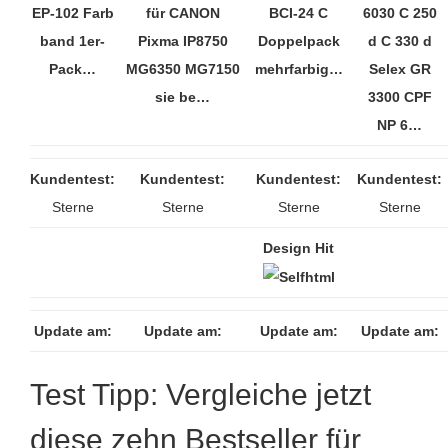
EP-102 Farb
für CANON
BCI-24 C
6030 C 250
band 1er-
Pixma IP8750
Doppelpack
d C 330 d
Pack…
MG6350 MG7150
mehrfarbig…
Selex GR
sie be…
3300 CPF
NP 6…
Kundentest:
Kundentest:
Kundentest:
Kundentest:
Sterne
Sterne
Sterne
Sterne
Design Hit
Update am:
Update am:
Update am:
Update am:
Test Tipp: Vergleiche jetzt
diese zehn Bestseller für