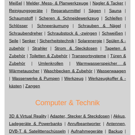
Meißel
|
Melder, Mess- & Planwerkzeuge
|
Nagler & Tacker
|
Reinigungsgeräte
|
Reparaturmittel
|
Sägen
|
Sauna
|
Schaumstoff
|
Scheren & Schneidewerkzeug
|
Schleifen
|
Schlösser
|
Schneeräumung
|
Schrauben & Nägel
|
Schraubendreher
|
Schraubstock & -zwingen
|
Schweißen
|
Seile
|
Senker
|
Sicherheitstechnik
|
Solarenergie
|
Spülen & -
zubehör
|
Strahler
|
Strom & Steckdosen
|
Tapeten &
Zubehör
|
Toiletten & Zubehör
|
Transportsysteme
|
Türen &
Zubehör
|
Umlenkrollen
|
Warmwasserspeicher &
Wärmetauscher
|
Waschbecken & Zubehör
|
Wasserwaagen
|
Wasserwerke & Pumpen
|
Werkzeug
|
Werkzeugkoffer & -
kästen
|
Zangen
Computer & Technik
3D & Virtual Reality
|
Adapter, Stecker & Steckdosen
|
Akkus,
Ladegeräte & Powerbanks
|
Anrufbeantworter
|
Antennen,
DVB-T & Satelittenschüsseln
|
Aufnahmegeräte
|
Backup
|