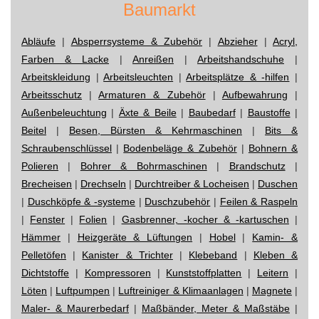
Baumarkt
Abläufe
|
Absperrsysteme & Zubehör
|
Abzieher
|
Acryl,
Farben & Lacke
|
Anreißen
|
Arbeitshandschuhe
|
Arbeitskleidung
|
Arbeitsleuchten
|
Arbeitsplätze & -hilfen
|
Arbeitsschutz
|
Armaturen & Zubehör
|
Aufbewahrung
|
Außenbeleuchtung
|
Äxte & Beile
|
Baubedarf
|
Baustoffe
|
Beitel
|
Besen, Bürsten & Kehrmaschinen
|
Bits &
Schraubenschlüssel
|
Bodenbeläge & Zubehör
|
Bohnern &
Polieren
|
Bohrer & Bohrmaschinen
|
Brandschutz
|
Brecheisen
|
Drechseln
|
Durchtreiber & Locheisen
|
Duschen
|
Duschköpfe & -systeme
|
Duschzubehör
|
Feilen & Raspeln
|
Fenster
|
Folien
|
Gasbrenner, -kocher & -kartuschen
|
Hämmer
|
Heizgeräte & Lüftungen
|
Hobel
|
Kamin- &
Pelletöfen
|
Kanister & Trichter
|
Klebeband
|
Kleben &
Dichtstoffe
|
Kompressoren
|
Kunststoffplatten
|
Leitern
|
Löten
|
Luftpumpen
|
Luftreiniger & Klimaanlagen
|
Magnete
|
Maler- & Maurerbedarf
|
Maßbänder, Meter & Maßstäbe
|