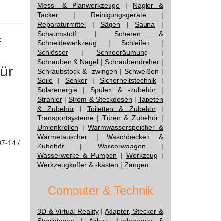
Mess- & Planwerkzeuge
|
Nagler &
Tacker
|
Reinigungsgeräte
|
Reparaturmittel
|
Sägen
|
Sauna
|
Schaumstoff
|
Scheren &
:
Schneidewerkzeug
|
Schleifen
|
Schlösser
|
Schneeräumung
|
Schrauben & Nägel
|
Schraubendreher
|
für
Schraubstock & -zwingen
|
Schweißen
|
Seile
|
Senker
|
Sicherheitstechnik
|
Solarenergie
|
Spülen & -zubehör
|
Strahler
|
Strom & Steckdosen
|
Tapeten
& Zubehör
|
Toiletten & Zubehör
|
Transportsysteme
|
Türen & Zubehör
|
Umlenkrollen
|
Warmwasserspeicher &
Wärmetauscher
|
Waschbecken &
07-14 /
Zubehör
|
Wasserwaagen
|
Wasserwerke & Pumpen
|
Werkzeug
|
Werkzeugkoffer & -kästen
|
Zangen
Computer & Technik
3D & Virtual Reality
|
Adapter, Stecker &
Steckdosen
|
Akkus, Ladegeräte &