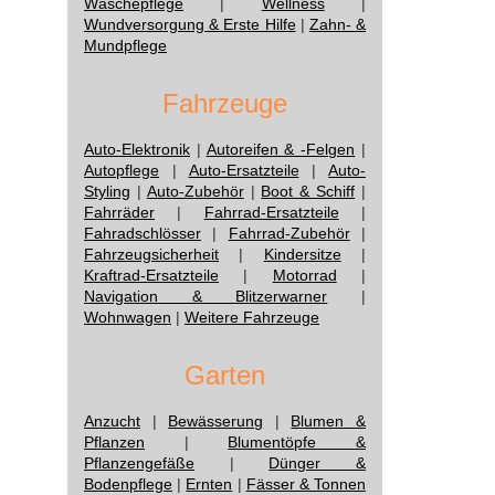
Wäschepflege
|
Wellness
|
Wundversorgung & Erste Hilfe
|
Zahn- &
Mundpflege
Fahrzeuge
Auto-Elektronik
|
Autoreifen & -Felgen
|
Autopflege
|
Auto-Ersatzteile
|
Auto-
Styling
|
Auto-Zubehör
|
Boot & Schiff
|
Fahrräder
|
Fahrrad-Ersatzteile
|
Fahradschlösser
|
Fahrrad-Zubehör
|
Fahrzeugsicherheit
|
Kindersitze
|
Kraftrad-Ersatzteile
|
Motorrad
|
Navigation & Blitzerwarner
|
Wohnwagen
|
Weitere Fahrzeuge
Garten
Anzucht
|
Bewässerung
|
Blumen &
Pflanzen
|
Blumentöpfe &
Pflanzengefäße
|
Dünger &
Bodenpflege
|
Ernten
|
Fässer & Tonnen