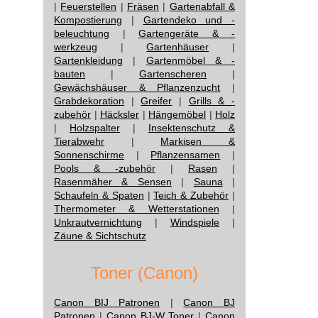
|
Feuerstellen
|
Fräsen
|
Gartenabfall &
Kompostierung
|
Gartendeko und -
beleuchtung
|
Gartengeräte & -
werkzeug
|
Gartenhäuser
|
Gartenkleidung
|
Gartenmöbel & -
bauten
|
Gartenscheren
|
Gewächshäuser & Pflanzenzucht
|
Grabdekoration
|
Greifer
|
Grills & -
zubehör
|
Häcksler
|
Hängemöbel
|
Holz
|
Holzspalter
|
Insektenschutz &
Tierabwehr
|
Markisen &
Sonnenschirme
|
Pflanzensamen
|
Pools & -zubehör
|
Rasen
|
Rasenmäher & Sensen
|
Sauna
|
Schaufeln & Spaten
|
Teich & Zubehör
|
Thermometer & Wetterstationen
|
Unkrautvernichtung
|
Windspiele
|
Zäune & Sichtschutz
Toner (Canon)
Canon BIJ Patronen
|
Canon BJ
Patronen
|
Canon BJ-W Toner
|
Canon