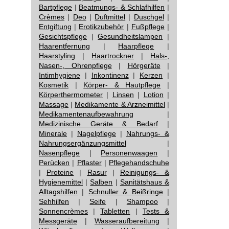
Bartpflege
|
Beatmungs- & Schlafhilfen
|
Crèmes
|
Deo
|
Duftmittel
|
Duschgel
|
Entgiftung
|
Erotikzubehör
|
Fußpflege
|
Gesichtspflege
|
Gesundheitslampen
|
Haarentfernung
|
Haarpflege
|
Haarstyling
|
Haartrockner
|
Hals-,
Nasen-, Ohrenpflege
|
Hörgeräte
|
Intimhygiene
|
Inkontinenz
|
Kerzen
|
Kosmetik
|
Körper- & Hautpflege
|
Körperthermometer
|
Linsen
|
Lotion
|
Massage
|
Medikamente & Arzneimittel
|
Medikamentenaufbewahrung
|
Medizinische Geräte & Bedarf
|
Minerale
|
Nagelpflege
|
Nahrungs- &
Nahrungsergänzungsmittel
|
Nasenpflege
|
Personenwaagen
|
Perücken
|
Pflaster
|
Pflegehandschuhe
|
Proteine
|
Rasur
|
Reinigungs- &
Hygienemittel
|
Salben
|
Sanitätshaus &
Alltagshilfen
|
Schnuller & Beißringe
|
Sehhilfen
|
Seife
|
Shampoo
|
Sonnencrèmes
|
Tabletten
|
Tests &
Messgeräte
|
Wasseraufbereitung
|