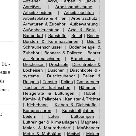
Abzieher
|
Acryl, Farben & Lacke
|
Anreißen
|
Arbeitshandschuhe
|
Arbeitskleidung
|
Arbeitsleuchten
|
Arbeitsplätze & -hilfen
|
Arbeitsschutz
|
Armaturen & Zubehör
|
Aufbewahrung
|
Außenbeleuchtung
|
Äxte & Beile
|
Baubedarf
|
Baustoffe
|
Beitel
|
Besen,
Bürsten & Kehrmaschinen
|
Bits &
Schraubenschlüssel
|
Bodenbeläge &
Zubehör
|
Bohnern & Polieren
|
Bohrer
& Bohrmaschinen
|
Brandschutz
|
 DL -
Brecheisen
|
Drechseln
|
Durchtreiber &
Locheisen
|
Duschen
|
Duschköpfe & -
1605R
systeme
|
Duschzubehör
|
Feilen &
für
Raspeln
|
Fenster
|
Folien
|
Gasbrenner,
-kocher & -kartuschen
|
Hämmer
|
ine -
Heizgeräte & Lüftungen
|
Hobel
|
Kamin- & Pelletöfen
|
Kanister & Trichter
|
Klebeband
|
Kleben & Dichtstoffe
|
Kompressoren
|
Kunststoffplatten
|
:
Leitern
|
Löten
|
Luftpumpen
|
Luftreiniger & Klimaanlagen
|
Magnete
|
Maler- & Maurerbedarf
|
Maßbänder,
Meter & Maßstäbe
|
Meißel
|
Melder,