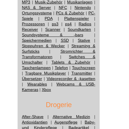
MP3
|
Musik-Zubehör
|
Musikanlagen
|
NAS & Server
|
NFC
|
Nintendo
|
Ortungssysteme
|
PCs & Zubehör
|
PC-
Spiele
|
PDA
|
Plattenspieler
|
Prozessoren
|
ps3
|
ps4
|
Radios
|
Receiver
|
Scanner
|
Soundkarten
|
Soundsysteme & -bars
|
Speichermedien
|
SSD
|
Stative
|
Stoppuhren & Wecker
|
Streaming &
Surfsticks
|
Stromrichter &
Transformatoren
|
Switches &
Umschalter
|
Tablets & Zubehör
|
Taschenlampen
|
Telefon
|
Touchscreen
|
Tragbare Musikplayer
|
Transmitter
|
Übersetzer
|
Videorecorder & -kasetten
|
Wearables
|
Webcams & USB-
Kameras
|
Xbox
Drogerie
After-Shave
|
Alternative Medizin
|
Antioxidantien
|
Augenpflege
|
Baby-
und Kinderpflege
|
Badeartikel
|