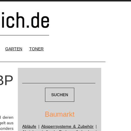
GARTEN
TONER
Suchen
BP
nach:
Baumarkt
d deren
elt aus
Abläufe
|
Absperrsysteme & Zubehör
|
sonders