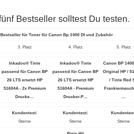
nf Bestseller solltest Du testen.
 Bestseller für Toner für Canon Bp 1400 Dl und Zubehör
3. Platz
4. Platz
5. Platz
Inkadoo® Tinte
Inkadoo® Tinte
Canon BP 1400
passend für Canon BP
passend für Canon BP
Original HP / 5
26 LTS ersetzt HP
26 LTS ersetzt HP
/ Tinte Red 
51604A - 2x Premium
51604A - Premium
Frankiermasch
Drucke…
Drucker-P…
…
Kundentest:
Kundentest:
Kundentest
Sterne
Sterne
Sterne
Preis Hit