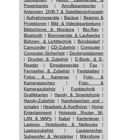
Powerbanks
|
Anrufbeantworter
|
Antennen, DVB-T & Satelittenschüsseln
|
Aufnahmegeräte
|
Backup
|
Beamer &
Projektoren
|
Bild- & Videobearbeitung
|
Bildschirme & Monitore
|
Blu-Ray
|
Bluetooth
|
Brenngeräte & Laufwerke
|
Bühnen- & Lichttechnik
|
Bürobedarf
|
Camcorder
|
CD-Zubehör
|
Computer
|
Computer-Sicherheit
|
Dockingstationen
|
Drucker & Zubehör
|
E-Book- & E-
Reader
|
Eingabegeräte
|
Fax
|
Fernseher & Zubehör
|
Festplatten
|
Fotos & Kameras
|
Foto- &
Kamerataschen
|
Foto- &
Kamerazubehör
|
Funktechnik
|
Grafikkarten
|
Handy & Smartphone
|
Handy-Zubehör
|
Handytaschen und -
schalen
|
Headsets & Kopfhörer
|
Home
Entertainment
|
Hotspots, Router, W-
LAN & WAPs
|
Kabel
|
Kartenleser
|
Laptops, Notebooks & Netbooks
|
Laptopzubehör
|
Lautsprecher,
Subwoofer & Verstärker
|
Mikrofone
|