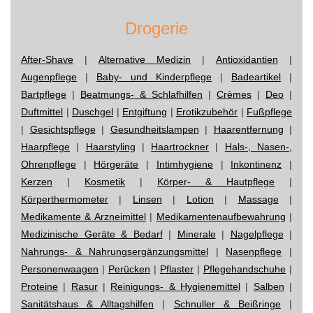
Drogerie
After-Shave
|
Alternative Medizin
|
Antioxidantien
|
Augenpflege
|
Baby- und Kinderpflege
|
Badeartikel
|
Bartpflege
|
Beatmungs- & Schlafhilfen
|
Crèmes
|
Deo
|
Duftmittel
|
Duschgel
|
Entgiftung
|
Erotikzubehör
|
Fußpflege
|
Gesichtspflege
|
Gesundheitslampen
|
Haarentfernung
|
Haarpflege
|
Haarstyling
|
Haartrockner
|
Hals-, Nasen-,
Ohrenpflege
|
Hörgeräte
|
Intimhygiene
|
Inkontinenz
|
Kerzen
|
Kosmetik
|
Körper- & Hautpflege
|
Körperthermometer
|
Linsen
|
Lotion
|
Massage
|
Medikamente & Arzneimittel
|
Medikamentenaufbewahrung
|
Medizinische Geräte & Bedarf
|
Minerale
|
Nagelpflege
|
Nahrungs- & Nahrungsergänzungsmittel
|
Nasenpflege
|
Personenwaagen
|
Perücken
|
Pflaster
|
Pflegehandschuhe
|
Proteine
|
Rasur
|
Reinigungs- & Hygienemittel
|
Salben
|
Sanitätshaus & Alltagshilfen
|
Schnuller & Beißringe
|