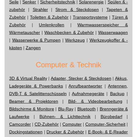
Seile
|
Senker
|
Sicherheitstechnik
|
Solarenergie
|
Spülen & -
zubehör
|
Strahler
|
Strom & Steckdosen
|
Tapeten &
Zubehör
|
Toiletten & Zubehör
|
Transportsysteme
|
Türen &
Zubehör
|
Umlenkrollen
|
Warmwasserspeicher &
Wärmetauscher
|
Waschbecken & Zubehör
|
Wasserwaagen
|
Wasserwerke & Pumpen
|
Werkzeug
|
Werkzeugkoffer & -
kästen
|
Zangen
Computer & Technik
3D & Virtual Reality
|
Adapter, Stecker & Steckdosen
|
Akkus,
Ladegeräte & Powerbanks
|
Anrufbeantworter
|
Antennen,
DVB-T & Satelittenschüsseln
|
Aufnahmegeräte
|
Backup
|
Beamer & Projektoren
|
Bild- & Videobearbeitung
|
Bildschirme & Monitore
|
Blu-Ray
|
Bluetooth
|
Brenngeräte &
Laufwerke
|
Bühnen- & Lichttechnik
|
Bürobedarf
|
Camcorder
|
CD-Zubehör
|
Computer
|
Computer-Sicherheit
|
Dockingstationen
|
Drucker & Zubehör
|
E-Book- & E-Reader