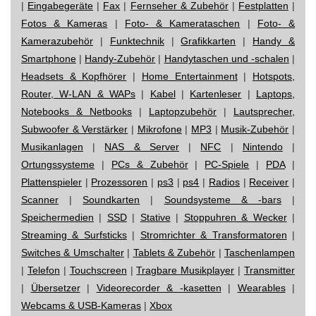
|
Eingabegeräte
|
Fax
|
Fernseher & Zubehör
|
Festplatten
|
Fotos & Kameras
|
Foto- & Kamerataschen
|
Foto- &
Kamerazubehör
|
Funktechnik
|
Grafikkarten
|
Handy &
Smartphone
|
Handy-Zubehör
|
Handytaschen und -schalen
|
Headsets & Kopfhörer
|
Home Entertainment
|
Hotspots,
Router, W-LAN & WAPs
|
Kabel
|
Kartenleser
|
Laptops,
Notebooks & Netbooks
|
Laptopzubehör
|
Lautsprecher,
Subwoofer & Verstärker
|
Mikrofone
|
MP3
|
Musik-Zubehör
|
Musikanlagen
|
NAS & Server
|
NFC
|
Nintendo
|
Ortungssysteme
|
PCs & Zubehör
|
PC-Spiele
|
PDA
|
Plattenspieler
|
Prozessoren
|
ps3
|
ps4
|
Radios
|
Receiver
|
Scanner
|
Soundkarten
|
Soundsysteme & -bars
|
Speichermedien
|
SSD
|
Stative
|
Stoppuhren & Wecker
|
Streaming & Surfsticks
|
Stromrichter & Transformatoren
|
Switches & Umschalter
|
Tablets & Zubehör
|
Taschenlampen
|
Telefon
|
Touchscreen
|
Tragbare Musikplayer
|
Transmitter
|
Übersetzer
|
Videorecorder & -kasetten
|
Wearables
|
Webcams & USB-Kameras
|
Xbox