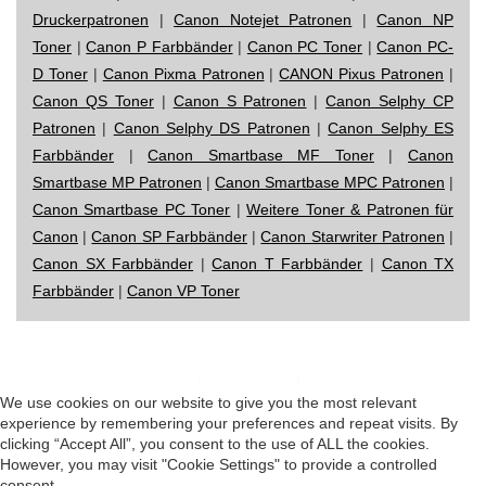
Druckerpatronen
|
Canon Notejet Patronen
|
Canon NP
Toner
|
Canon P Farbbänder
|
Canon PC Toner
|
Canon PC-
D Toner
|
Canon Pixma Patronen
|
CANON Pixus Patronen
|
Canon QS Toner
|
Canon S Patronen
|
Canon Selphy CP
Patronen
|
Canon Selphy DS Patronen
|
Canon Selphy ES
Farbbänder
|
Canon Smartbase MF Toner
|
Canon
Smartbase MP Patronen
|
Canon Smartbase MPC Patronen
|
Canon Smartbase PC Toner
|
Weitere Toner & Patronen für
Canon
|
Canon SP Farbbänder
|
Canon Starwriter Patronen
|
Canon SX Farbbänder
|
Canon T Farbbänder
|
Canon TX
Farbbänder
|
Canon VP Toner
Impressum
|
Datenschutz
|
Startseite
We use cookies on our website to give you the most relevant
experience by remembering your preferences and repeat visits. By
clicking “Accept All”, you consent to the use of ALL the cookies.
However, you may visit "Cookie Settings" to provide a controlled
consent.