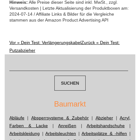
Hinweis:
Alle Preise dieser Seite sind inkl. MwSt., zzgl.
Versandkosten | Letzte Aktualisierung der Produktboxen am:
2024-07-14 / Affiliate Links & Bilder für die Vergleiche
stammen aus der Amazon Product Advertising API
Vor »
Dein Test: Verlängerungskabel
Zurück «
Dein Test:
Post
Putzabzieher
navigation
Suchen
nach:
Baumarkt
Abläufe
|
Absperrsysteme & Zubehör
|
Abzieher
|
Acryl,
Farben & Lacke
|
Anreißen
|
Arbeitshandschuhe
|
Arbeitskleidung
|
Arbeitsleuchten
|
Arbeitsplätze & -hilfen
|