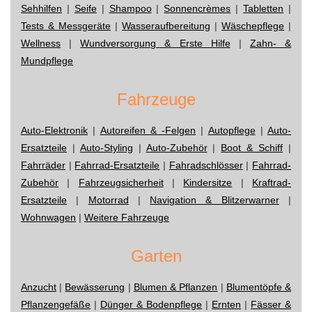
Sehhilfen
|
Seife
|
Shampoo
|
Sonnencrèmes
|
Tabletten
|
Tests & Messgeräte
|
Wasseraufbereitung
|
Wäschepflege
|
Wellness
|
Wundversorgung & Erste Hilfe
|
Zahn- &
Mundpflege
Fahrzeuge
Auto-Elektronik
|
Autoreifen & -Felgen
|
Autopflege
|
Auto-
Ersatzteile
|
Auto-Styling
|
Auto-Zubehör
|
Boot & Schiff
|
Fahrräder
|
Fahrrad-Ersatzteile
|
Fahradschlösser
|
Fahrrad-
Zubehör
|
Fahrzeugsicherheit
|
Kindersitze
|
Kraftrad-
Ersatzteile
|
Motorrad
|
Navigation & Blitzerwarner
|
Wohnwagen
|
Weitere Fahrzeuge
Garten
Anzucht
|
Bewässerung
|
Blumen & Pflanzen
|
Blumentöpfe &
Pflanzengefäße
|
Dünger & Bodenpflege
|
Ernten
|
Fässer &