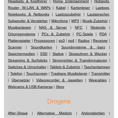
Headsets & Kopfhörer
|
Home Entertainment
|
Hotspots,
Router, W-LAN & WAPs
|
Kabel
|
Kartenleser
|
Laptops,
Notebooks & Netbooks
|
Laptopzubehör
|
Lautsprecher,
Subwoofer & Verstärker
|
Mikrofone
|
MP3
|
Musik-Zubehör
|
Musikanlagen
|
NAS & Server
|
NFC
|
Nintendo
|
Ortungssysteme
|
PCs & Zubehör
|
PC-Spiele
|
PDA
|
Plattenspieler
|
Prozessoren
|
ps3
|
ps4
|
Radios
|
Receiver
|
Scanner
|
Soundkarten
|
Soundsysteme & -bars
|
Speichermedien
|
SSD
|
Stative
|
Stoppuhren & Wecker
|
Streaming & Surfsticks
|
Stromrichter & Transformatoren
|
Switches & Umschalter
|
Tablets & Zubehör
|
Taschenlampen
|
Telefon
|
Touchscreen
|
Tragbare Musikplayer
|
Transmitter
|
Übersetzer
|
Videorecorder & -kasetten
|
Wearables
|
Webcams & USB-Kameras
|
Xbox
Drogerie
After-Shave
|
Alternative Medizin
|
Antioxidantien
|