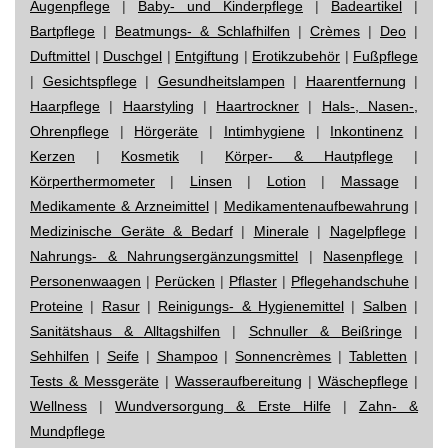
Augenpflege
|
Baby- und Kinderpflege
|
Badeartikel
|
Bartpflege
|
Beatmungs- & Schlafhilfen
|
Crèmes
|
Deo
|
Duftmittel
|
Duschgel
|
Entgiftung
|
Erotikzubehör
|
Fußpflege
|
Gesichtspflege
|
Gesundheitslampen
|
Haarentfernung
|
Haarpflege
|
Haarstyling
|
Haartrockner
|
Hals-, Nasen-,
Ohrenpflege
|
Hörgeräte
|
Intimhygiene
|
Inkontinenz
|
Kerzen
|
Kosmetik
|
Körper- & Hautpflege
|
Körperthermometer
|
Linsen
|
Lotion
|
Massage
|
Medikamente & Arzneimittel
|
Medikamentenaufbewahrung
|
Medizinische Geräte & Bedarf
|
Minerale
|
Nagelpflege
|
Nahrungs- & Nahrungsergänzungsmittel
|
Nasenpflege
|
Personenwaagen
|
Perücken
|
Pflaster
|
Pflegehandschuhe
|
Proteine
|
Rasur
|
Reinigungs- & Hygienemittel
|
Salben
|
Sanitätshaus & Alltagshilfen
|
Schnuller & Beißringe
|
Sehhilfen
|
Seife
|
Shampoo
|
Sonnencrèmes
|
Tabletten
|
Tests & Messgeräte
|
Wasseraufbereitung
|
Wäschepflege
|
Wellness
|
Wundversorgung & Erste Hilfe
|
Zahn- &
Mundpflege