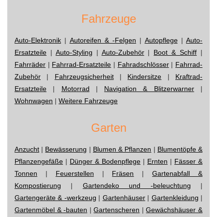
Fahrzeuge
Auto-Elektronik
|
Autoreifen & -Felgen
|
Autopflege
|
Auto-
Ersatzteile
|
Auto-Styling
|
Auto-Zubehör
|
Boot & Schiff
|
Fahrräder
|
Fahrrad-Ersatzteile
|
Fahradschlösser
|
Fahrrad-
Zubehör
|
Fahrzeugsicherheit
|
Kindersitze
|
Kraftrad-
Ersatzteile
|
Motorrad
|
Navigation & Blitzerwarner
|
Wohnwagen
|
Weitere Fahrzeuge
Garten
Anzucht
|
Bewässerung
|
Blumen & Pflanzen
|
Blumentöpfe &
Pflanzengefäße
|
Dünger & Bodenpflege
|
Ernten
|
Fässer &
Tonnen
|
Feuerstellen
|
Fräsen
|
Gartenabfall &
Kompostierung
|
Gartendeko und -beleuchtung
|
Gartengeräte & -werkzeug
|
Gartenhäuser
|
Gartenkleidung
|
Gartenmöbel & -bauten
|
Gartenscheren
|
Gewächshäuser &