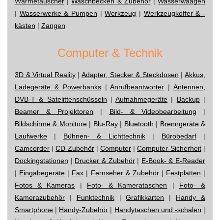
Wärmetauscher
|
Waschbecken & Zubehör
|
Wasserwaagen
|
Wasserwerke & Pumpen
|
Werkzeug
|
Werkzeugkoffer & -
kästen
|
Zangen
Computer & Technik
3D & Virtual Reality
|
Adapter, Stecker & Steckdosen
|
Akkus,
Ladegeräte & Powerbanks
|
Anrufbeantworter
|
Antennen,
DVB-T & Satelittenschüsseln
|
Aufnahmegeräte
|
Backup
|
Beamer & Projektoren
|
Bild- & Videobearbeitung
|
Bildschirme & Monitore
|
Blu-Ray
|
Bluetooth
|
Brenngeräte &
Laufwerke
|
Bühnen- & Lichttechnik
|
Bürobedarf
|
Camcorder
|
CD-Zubehör
|
Computer
|
Computer-Sicherheit
|
Dockingstationen
|
Drucker & Zubehör
|
E-Book- & E-Reader
|
Eingabegeräte
|
Fax
|
Fernseher & Zubehör
|
Festplatten
|
Fotos & Kameras
|
Foto- & Kamerataschen
|
Foto- &
Kamerazubehör
|
Funktechnik
|
Grafikkarten
|
Handy &
Smartphone
|
Handy-Zubehör
|
Handytaschen und -schalen
|