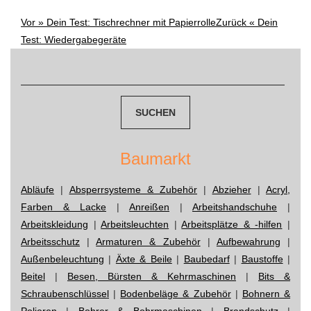
Vor »
Dein Test: Tischrechner mit Papierrolle
Zurück «
Dein
Post
Test: Wiedergabegeräte
navigation
Suchen
nach:
Baumarkt
Abläufe
|
Absperrsysteme & Zubehör
|
Abzieher
|
Acryl,
Farben & Lacke
|
Anreißen
|
Arbeitshandschuhe
|
Arbeitskleidung
|
Arbeitsleuchten
|
Arbeitsplätze & -hilfen
|
Arbeitsschutz
|
Armaturen & Zubehör
|
Aufbewahrung
|
Außenbeleuchtung
|
Äxte & Beile
|
Baubedarf
|
Baustoffe
|
Beitel
|
Besen, Bürsten & Kehrmaschinen
|
Bits &
Schraubenschlüssel
|
Bodenbeläge & Zubehör
|
Bohnern &
Polieren
|
Bohrer & Bohrmaschinen
|
Brandschutz
|