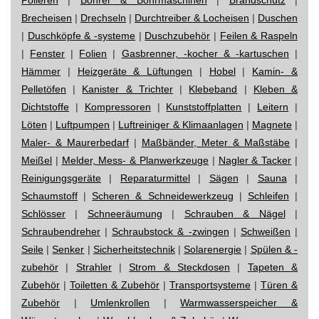
Brecheisen
|
Drechseln
|
Durchtreiber & Locheisen
|
Duschen
|
Duschköpfe & -systeme
|
Duschzubehör
|
Feilen & Raspeln
|
Fenster
|
Folien
|
Gasbrenner, -kocher & -kartuschen
|
Hämmer
|
Heizgeräte & Lüftungen
|
Hobel
|
Kamin- &
Pelletöfen
|
Kanister & Trichter
|
Klebeband
|
Kleben &
Dichtstoffe
|
Kompressoren
|
Kunststoffplatten
|
Leitern
|
Löten
|
Luftpumpen
|
Luftreiniger & Klimaanlagen
|
Magnete
|
Maler- & Maurerbedarf
|
Maßbänder, Meter & Maßstäbe
|
Meißel
|
Melder, Mess- & Planwerkzeuge
|
Nagler & Tacker
|
Reinigungsgeräte
|
Reparaturmittel
|
Sägen
|
Sauna
|
Schaumstoff
|
Scheren & Schneidewerkzeug
|
Schleifen
|
Schlösser
|
Schneeräumung
|
Schrauben & Nägel
|
Schraubendreher
|
Schraubstock & -zwingen
|
Schweißen
|
Seile
|
Senker
|
Sicherheitstechnik
|
Solarenergie
|
Spülen & -
zubehör
|
Strahler
|
Strom & Steckdosen
|
Tapeten &
Zubehör
|
Toiletten & Zubehör
|
Transportsysteme
|
Türen &
Zubehör
|
Umlenkrollen
|
Warmwasserspeicher &