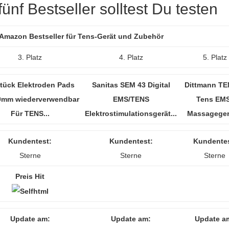
ünf Bestseller solltest Du testen
r Amazon Bestseller für Tens-Gerät und Zubehör
3. Platz
4. Platz
5. Platz
Stück Elektroden Pads
Sanitas SEM 43 Digital
Dittmann TE
0mm wiederverwendbar
EMS/TENS
Tens EMS
Für TENS...
Elektrostimulationsgerät...
Massagegerä
Kundentest:
Kundentest:
Kundentes
Sterne
Sterne
Sterne
Preis Hit
Update am:
Update am:
Update a