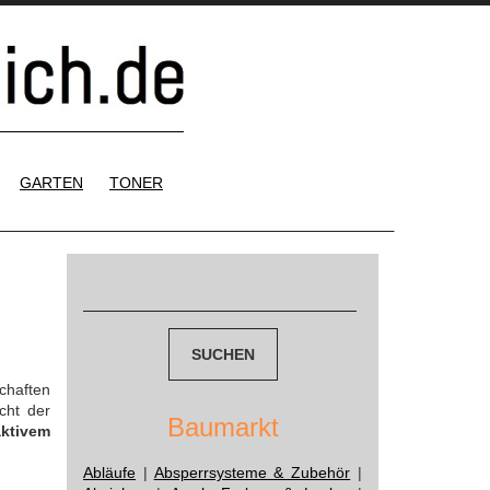
GARTEN
TONER
Suchen
nach:
chaften
cht der
Baumarkt
aktivem
Abläufe
|
Absperrsysteme & Zubehör
|