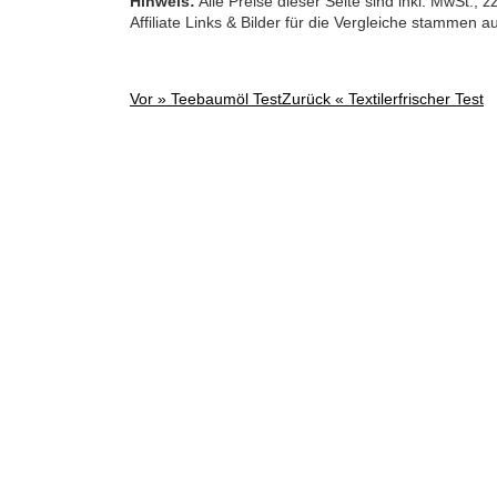
Hinweis:
Alle Preise dieser Seite sind inkl. MwSt.,
Affiliate Links & Bilder für die Vergleiche stammen 
Vor »
Teebaumöl Test
Zurück «
Textilerfrischer Test
Post
navigation