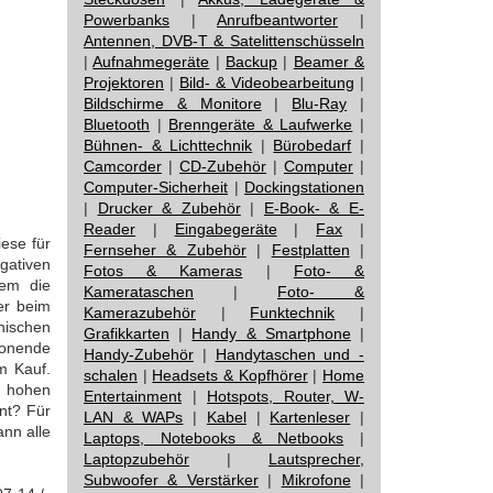
Powerbanks
|
Anrufbeantworter
|
Antennen, DVB-T & Satelittenschüsseln
|
Aufnahmegeräte
|
Backup
|
Beamer &
Projektoren
|
Bild- & Videobearbeitung
|
Bildschirme & Monitore
|
Blu-Ray
|
Bluetooth
|
Brenngeräte & Laufwerke
|
Bühnen- & Lichttechnik
|
Bürobedarf
|
Camcorder
|
CD-Zubehör
|
Computer
|
Computer-Sicherheit
|
Dockingstationen
|
Drucker & Zubehör
|
E-Book- & E-
Reader
|
Eingabegeräte
|
Fax
|
ese für
Fernseher & Zubehör
|
Festplatten
|
egativen
Fotos & Kameras
|
Foto- &
lem die
Kamerataschen
|
Foto- &
er beim
Kamerazubehör
|
Funktechnik
|
ischen
Grafikkarten
|
Handy & Smartphone
|
honende
Handy-Zubehör
|
Handytaschen und -
m Kauf.
schalen
|
Headsets & Kopfhörer
|
Home
m hohen
Entertainment
|
Hotspots, Router, W-
nt? Für
LAN & WAPs
|
Kabel
|
Kartenleser
|
ann alle
Laptops, Notebooks & Netbooks
|
Laptopzubehör
|
Lautsprecher,
Subwoofer & Verstärker
|
Mikrofone
|