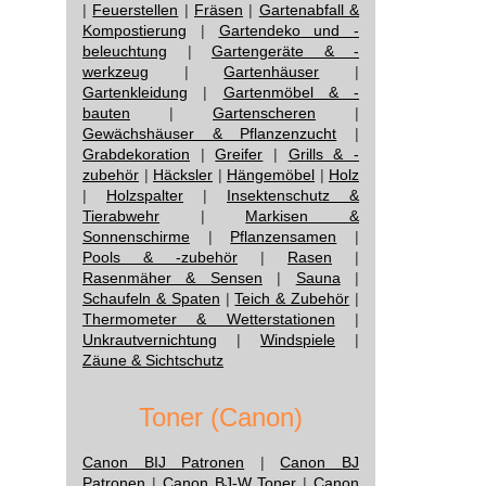
|
Feuerstellen
|
Fräsen
|
Gartenabfall &
Kompostierung
|
Gartendeko und -
beleuchtung
|
Gartengeräte & -
werkzeug
|
Gartenhäuser
|
Gartenkleidung
|
Gartenmöbel & -
bauten
|
Gartenscheren
|
Gewächshäuser & Pflanzenzucht
|
Grabdekoration
|
Greifer
|
Grills & -
zubehör
|
Häcksler
|
Hängemöbel
|
Holz
|
Holzspalter
|
Insektenschutz &
Tierabwehr
|
Markisen &
Sonnenschirme
|
Pflanzensamen
|
Pools & -zubehör
|
Rasen
|
Rasenmäher & Sensen
|
Sauna
|
Schaufeln & Spaten
|
Teich & Zubehör
|
Thermometer & Wetterstationen
|
Unkrautvernichtung
|
Windspiele
|
Zäune & Sichtschutz
Toner (Canon)
Canon BIJ Patronen
|
Canon BJ
Patronen
|
Canon BJ-W Toner
|
Canon