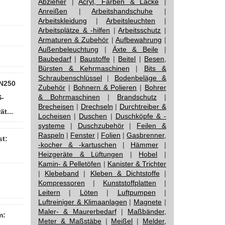
Abzieher
|
Acryl, Farben & Lacke
|
Anreißen
|
Arbeitshandschuhe
|
Arbeitskleidung
|
Arbeitsleuchten
|
Arbeitsplätze & -hilfen
|
Arbeitsschutz
|
Armaturen & Zubehör
|
Aufbewahrung
|
Außenbeleuchtung
|
Äxte & Beile
|
Baubedarf
|
Baustoffe
|
Beitel
|
Besen,
Bürsten & Kehrmaschinen
|
Bits &
Schraubenschlüssel
|
Bodenbeläge &
N250
Zubehör
|
Bohnern & Polieren
|
Bohrer
& Bohrmaschinen
|
Brandschutz
|
-
Brecheisen
|
Drechseln
|
Durchtreiber &
t...
Locheisen
|
Duschen
|
Duschköpfe & -
systeme
|
Duschzubehör
|
Feilen &
Raspeln
|
Fenster
|
Folien
|
Gasbrenner,
t:
-kocher & -kartuschen
|
Hämmer
|
Heizgeräte & Lüftungen
|
Hobel
|
Kamin- & Pelletöfen
|
Kanister & Trichter
|
Klebeband
|
Kleben & Dichtstoffe
|
Kompressoren
|
Kunststoffplatten
|
Leitern
|
Löten
|
Luftpumpen
|
Luftreiniger & Klimaanlagen
|
Magnete
|
Maler- & Maurerbedarf
|
Maßbänder,
m:
Meter & Maßstäbe
|
Meißel
|
Melder,