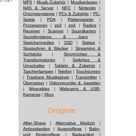
07-14 /
MP3
|
Musik-Zubehör
|
Musikanlagen
|
NAS & Server
|
NFC
|
Nintendo
|
Ortungssysteme
|
PCs & Zubehör
|
PC-
Spiele
|
PDA
|
Plattenspieler
|
Prozessoren
|
ps3
|
ps4
|
Radios
|
Receiver
|
Scanner
|
Soundkarten
|
Soundsysteme & -bars
|
Speichermedien
|
SSD
|
Stative
|
Stoppuhren & Wecker
|
Streaming &
Surfsticks
|
Stromrichter &
Transformatoren
|
Switches &
Umschalter
|
Tablets & Zubehör
|
Taschenlampen
|
Telefon
|
Touchscreen
|
Tragbare Musikplayer
|
Transmitter
|
Übersetzer
|
Videorecorder & -kasetten
|
Wearables
|
Webcams & USB-
Kameras
|
Xbox
Drogerie
After-Shave
|
Alternative Medizin
|
Antioxidantien
|
Augenpflege
|
Baby-
und Kinderpflege
|
Badeartikel
|