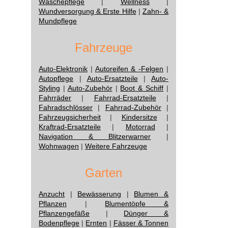
Wäschepflege
|
Wellness
|
Wundversorgung & Erste Hilfe
|
Zahn- &
Mundpflege
Fahrzeuge
Auto-Elektronik
|
Autoreifen & -Felgen
|
Autopflege
|
Auto-Ersatzteile
|
Auto-
Styling
|
Auto-Zubehör
|
Boot & Schiff
|
Fahrräder
|
Fahrrad-Ersatzteile
|
Fahradschlösser
|
Fahrrad-Zubehör
|
Fahrzeugsicherheit
|
Kindersitze
|
Kraftrad-Ersatzteile
|
Motorrad
|
Navigation & Blitzerwarner
|
Wohnwagen
|
Weitere Fahrzeuge
Garten
Anzucht
|
Bewässerung
|
Blumen &
Pflanzen
|
Blumentöpfe &
Pflanzengefäße
|
Dünger &
Bodenpflege
|
Ernten
|
Fässer & Tonnen