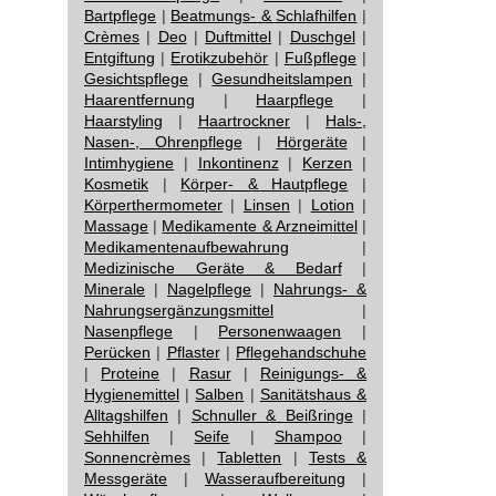
Bartpflege
|
Beatmungs- & Schlafhilfen
|
Crèmes
|
Deo
|
Duftmittel
|
Duschgel
|
Entgiftung
|
Erotikzubehör
|
Fußpflege
|
Gesichtspflege
|
Gesundheitslampen
|
Haarentfernung
|
Haarpflege
|
Haarstyling
|
Haartrockner
|
Hals-,
Nasen-, Ohrenpflege
|
Hörgeräte
|
Intimhygiene
|
Inkontinenz
|
Kerzen
|
Kosmetik
|
Körper- & Hautpflege
|
Körperthermometer
|
Linsen
|
Lotion
|
Massage
|
Medikamente & Arzneimittel
|
Medikamentenaufbewahrung
|
Medizinische Geräte & Bedarf
|
Minerale
|
Nagelpflege
|
Nahrungs- &
Nahrungsergänzungsmittel
|
Nasenpflege
|
Personenwaagen
|
Perücken
|
Pflaster
|
Pflegehandschuhe
|
Proteine
|
Rasur
|
Reinigungs- &
Hygienemittel
|
Salben
|
Sanitätshaus &
Alltagshilfen
|
Schnuller & Beißringe
|
Sehhilfen
|
Seife
|
Shampoo
|
Sonnencrèmes
|
Tabletten
|
Tests &
Messgeräte
|
Wasseraufbereitung
|