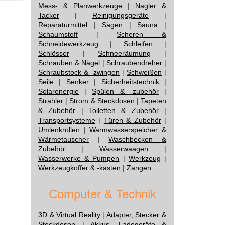
Mess- & Planwerkzeuge
|
Nagler &
Tacker
|
Reinigungsgeräte
|
Reparaturmittel
|
Sägen
|
Sauna
|
Schaumstoff
|
Scheren &
Schneidewerkzeug
|
Schleifen
|
Schlösser
|
Schneeräumung
|
Schrauben & Nägel
|
Schraubendreher
|
Schraubstock & -zwingen
|
Schweißen
|
Seile
|
Senker
|
Sicherheitstechnik
|
Solarenergie
|
Spülen & -zubehör
|
Strahler
|
Strom & Steckdosen
|
Tapeten
& Zubehör
|
Toiletten & Zubehör
|
Transportsysteme
|
Türen & Zubehör
|
Umlenkrollen
|
Warmwasserspeicher &
Wärmetauscher
|
Waschbecken &
Zubehör
|
Wasserwaagen
|
Wasserwerke & Pumpen
|
Werkzeug
|
Werkzeugkoffer & -kästen
|
Zangen
Computer & Technik
3D & Virtual Reality
|
Adapter, Stecker &
Steckdosen
|
Akkus, Ladegeräte &