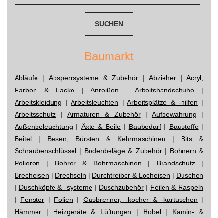
navigation
Baumarkt
Abläufe
|
Absperrsysteme & Zubehör
|
Abzieher
|
Acryl,
Farben & Lacke
|
Anreißen
|
Arbeitshandschuhe
|
Arbeitskleidung
|
Arbeitsleuchten
|
Arbeitsplätze & -hilfen
|
Arbeitsschutz
|
Armaturen & Zubehör
|
Aufbewahrung
|
Außenbeleuchtung
|
Äxte & Beile
|
Baubedarf
|
Baustoffe
|
Beitel
|
Besen, Bürsten & Kehrmaschinen
|
Bits &
Schraubenschlüssel
|
Bodenbeläge & Zubehör
|
Bohnern &
Polieren
|
Bohrer & Bohrmaschinen
|
Brandschutz
|
Brecheisen
|
Drechseln
|
Durchtreiber & Locheisen
|
Duschen
|
Duschköpfe & -systeme
|
Duschzubehör
|
Feilen & Raspeln
|
Fenster
|
Folien
|
Gasbrenner, -kocher & -kartuschen
|
Hämmer
|
Heizgeräte & Lüftungen
|
Hobel
|
Kamin- &