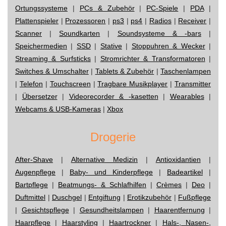
Ortungssysteme
|
PCs & Zubehör
|
PC-Spiele
|
PDA
|
Plattenspieler
|
Prozessoren
|
ps3
|
ps4
|
Radios
|
Receiver
|
Scanner
|
Soundkarten
|
Soundsysteme & -bars
|
Speichermedien
|
SSD
|
Stative
|
Stoppuhren & Wecker
|
Streaming & Surfsticks
|
Stromrichter & Transformatoren
|
Switches & Umschalter
|
Tablets & Zubehör
|
Taschenlampen
|
Telefon
|
Touchscreen
|
Tragbare Musikplayer
|
Transmitter
|
Übersetzer
|
Videorecorder & -kasetten
|
Wearables
|
Webcams & USB-Kameras
|
Xbox
Drogerie
After-Shave
|
Alternative Medizin
|
Antioxidantien
|
Augenpflege
|
Baby- und Kinderpflege
|
Badeartikel
|
Bartpflege
|
Beatmungs- & Schlafhilfen
|
Crèmes
|
Deo
|
Duftmittel
|
Duschgel
|
Entgiftung
|
Erotikzubehör
|
Fußpflege
|
Gesichtspflege
|
Gesundheitslampen
|
Haarentfernung
|
Haarpflege
|
Haarstyling
|
Haartrockner
|
Hals-, Nasen-,