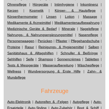
Ohrenpflege
|
Hörgeräte
|
Intimhygiene
|
Inkontinenz
|
Kerzen
|
Kosmetik
|
Körper- & Hautpflege
|
Körperthermometer
|
Linsen
|
Lotion
|
Massage
|
Medikamente & Arzneimittel
|
Medikamentenaufbewahrung
|
Medizinische Geräte & Bedarf
|
Minerale
|
Nagelpflege
|
Nahrungs- & Nahrungsergänzungsmittel
|
Nasenpflege
|
Personenwaagen
|
Perücken
|
Pflaster
|
Pflegehandschuhe
|
Proteine
|
Rasur
|
Reinigungs- & Hygienemittel
|
Salben
|
Sanitätshaus & Alltagshilfen
|
Schnuller & Beißringe
|
Sehhilfen
|
Seife
|
Shampoo
|
Sonnencrèmes
|
Tabletten
|
Tests & Messgeräte
|
Wasseraufbereitung
|
Wäschepflege
|
Wellness
|
Wundversorgung & Erste Hilfe
|
Zahn- &
Mundpflege
Fahrzeuge
Auto-Elektronik
|
Autoreifen & -Felgen
|
Autopflege
|
Auto-
Ersatzteile
|
Auto-Styling
|
Auto-Zubehör
|
Boot & Schiff
|