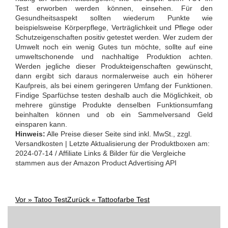
Test erworben werden können, einsehen. Für den
Gesundheitsaspekt sollten wiederum Punkte wie
beispielsweise Körperpflege, Verträglichkeit und Pflege oder
Schutzeigenschaften positiv getestet werden. Wer zudem der
Umwelt noch ein wenig Gutes tun möchte, sollte auf eine
umweltschonende und nachhaltige Produktion achten.
Werden jegliche dieser Produkteigenschaften gewünscht,
dann ergibt sich daraus normalerweise auch ein höherer
Kaufpreis, als bei einem geringeren Umfang der Funktionen.
Findige Sparfüchse testen deshalb auch die Möglichkeit, ob
mehrere günstige Produkte denselben Funktionsumfang
beinhalten können und ob ein Sammelversand Geld
einsparen kann.
Hinweis:
Alle Preise dieser Seite sind inkl. MwSt., zzgl.
Versandkosten | Letzte Aktualisierung der Produktboxen am:
2024-07-14 / Affiliate Links & Bilder für die Vergleiche
stammen aus der Amazon Product Advertising API
Vor »
Tatoo Test
Zurück «
Tattoofarbe Test
Post
Suchen
nach: