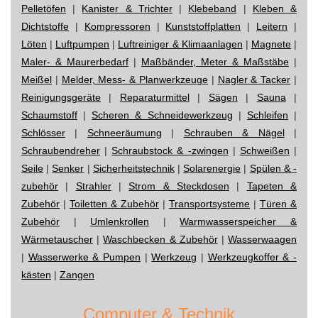
Pelletöfen
|
Kanister & Trichter
|
Klebeband
|
Kleben &
Dichtstoffe
|
Kompressoren
|
Kunststoffplatten
|
Leitern
|
Löten
|
Luftpumpen
|
Luftreiniger & Klimaanlagen
|
Magnete
|
Maler- & Maurerbedarf
|
Maßbänder, Meter & Maßstäbe
|
Meißel
|
Melder, Mess- & Planwerkzeuge
|
Nagler & Tacker
|
Reinigungsgeräte
|
Reparaturmittel
|
Sägen
|
Sauna
|
Schaumstoff
|
Scheren & Schneidewerkzeug
|
Schleifen
|
Schlösser
|
Schneeräumung
|
Schrauben & Nägel
|
Schraubendreher
|
Schraubstock & -zwingen
|
Schweißen
|
Seile
|
Senker
|
Sicherheitstechnik
|
Solarenergie
|
Spülen & -
zubehör
|
Strahler
|
Strom & Steckdosen
|
Tapeten &
Zubehör
|
Toiletten & Zubehör
|
Transportsysteme
|
Türen &
Zubehör
|
Umlenkrollen
|
Warmwasserspeicher &
Wärmetauscher
|
Waschbecken & Zubehör
|
Wasserwaagen
|
Wasserwerke & Pumpen
|
Werkzeug
|
Werkzeugkoffer & -
kästen
|
Zangen
Computer & Technik