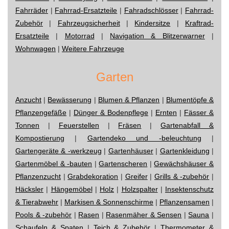
Fahrräder
|
Fahrrad-Ersatzteile
|
Fahradschlösser
|
Fahrrad-
Zubehör
|
Fahrzeugsicherheit
|
Kindersitze
|
Kraftrad-
Ersatzteile
|
Motorrad
|
Navigation & Blitzerwarner
|
Wohnwagen
|
Weitere Fahrzeuge
Garten
Anzucht
|
Bewässerung
|
Blumen & Pflanzen
|
Blumentöpfe &
Pflanzengefäße
|
Dünger & Bodenpflege
|
Ernten
|
Fässer &
Tonnen
|
Feuerstellen
|
Fräsen
|
Gartenabfall &
Kompostierung
|
Gartendeko und -beleuchtung
|
Gartengeräte & -werkzeug
|
Gartenhäuser
|
Gartenkleidung
|
Gartenmöbel & -bauten
|
Gartenscheren
|
Gewächshäuser &
Pflanzenzucht
|
Grabdekoration
|
Greifer
|
Grills & -zubehör
|
Häcksler
|
Hängemöbel
|
Holz
|
Holzspalter
|
Insektenschutz
& Tierabwehr
|
Markisen & Sonnenschirme
|
Pflanzensamen
|
Pools & -zubehör
|
Rasen
|
Rasenmäher & Sensen
|
Sauna
|
Schaufeln & Spaten
|
Teich & Zubehör
|
Thermometer &