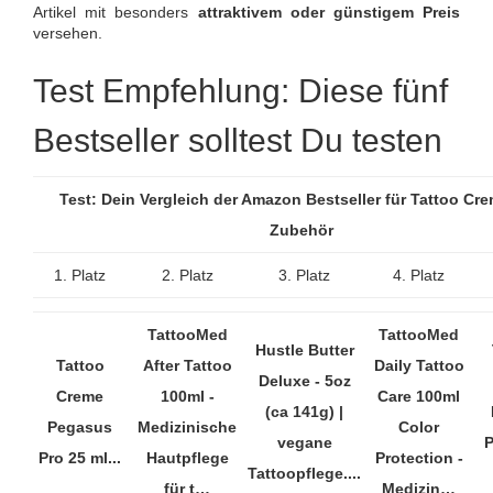
Artikel mit besonders
attraktivem oder günstigem Preis
versehen.
Test Empfehlung: Diese fünf
Bestseller solltest Du testen
Test: Dein Vergleich der Amazon Bestseller für Tattoo Cr
Zubehör
1. Platz
2. Platz
3. Platz
4. Platz
TattooMed
TattooMed
Hustle Butter
Tattoo
After Tattoo
Daily Tattoo
Deluxe - 5oz
Creme
100ml -
Care 100ml
(ca 141g) |
Pegasus
Medizinische
Color
vegane
P
Pro 25 ml...
Hautpflege
Protection -
Tattoopflege....
für t…
Medizin…