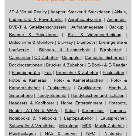
3D & Virtual Reality
|
Adapter, Stecker & Steckdosen
|
Akkus,
Ladegeräte & Powerbanks
|
Anrufbeantworter
|
Antennen,
DVB-T & Satelittenschüsseln
|
Aufnahmegeräte
|
Backup
|
Beamer & Projektoren
|
Bild- & Videobearbeitung
|
Bildschirme & Monitore
|
Blu-Ray
|
Bluetooth
|
Brenngeräte &
Laufwerke
|
Bühnen- & Lichttechnik
|
Bürobedarf
|
Camcorder
|
CD-Zubehör
|
Computer
|
Computer-Sicherheit
|
Dockingstationen
|
Drucker & Zubehör
|
E-Book- & E-Reader
|
Eingabegeräte
|
Fax
|
Fernseher & Zubehör
|
Festplatten
|
Fotos & Kameras
|
Foto- & Kamerataschen
|
Foto- &
Kamerazubehör
|
Funktechnik
|
Grafikkarten
|
Handy &
Smartphone
|
Handy-Zubehör
|
Handytaschen und -schalen
|
Headsets & Kopfhörer
|
Home Entertainment
|
Hotspots,
Router, W-LAN & WAPs
|
Kabel
|
Kartenleser
|
Laptops,
Notebooks & Netbooks
|
Laptopzubehör
|
Lautsprecher,
Subwoofer & Verstärker
|
Mikrofone
|
MP3
|
Musik-Zubehör
|
Musikanlagen
|
NAS & Server
|
NFC
|
Nintendo
|