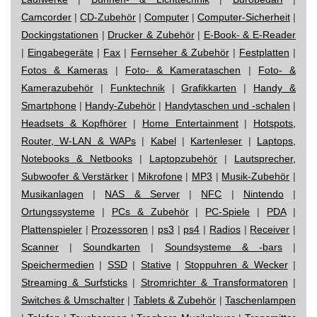
Camcorder
|
CD-Zubehör
|
Computer
|
Computer-Sicherheit
|
Dockingstationen
|
Drucker & Zubehör
|
E-Book- & E-Reader
|
Eingabegeräte
|
Fax
|
Fernseher & Zubehör
|
Festplatten
|
Fotos & Kameras
|
Foto- & Kamerataschen
|
Foto- &
Kamerazubehör
|
Funktechnik
|
Grafikkarten
|
Handy &
Smartphone
|
Handy-Zubehör
|
Handytaschen und -schalen
|
Headsets & Kopfhörer
|
Home Entertainment
|
Hotspots,
Router, W-LAN & WAPs
|
Kabel
|
Kartenleser
|
Laptops,
Notebooks & Netbooks
|
Laptopzubehör
|
Lautsprecher,
Subwoofer & Verstärker
|
Mikrofone
|
MP3
|
Musik-Zubehör
|
Musikanlagen
|
NAS & Server
|
NFC
|
Nintendo
|
Ortungssysteme
|
PCs & Zubehör
|
PC-Spiele
|
PDA
|
Plattenspieler
|
Prozessoren
|
ps3
|
ps4
|
Radios
|
Receiver
|
Scanner
|
Soundkarten
|
Soundsysteme & -bars
|
Speichermedien
|
SSD
|
Stative
|
Stoppuhren & Wecker
|
Streaming & Surfsticks
|
Stromrichter & Transformatoren
|
Switches & Umschalter
|
Tablets & Zubehör
|
Taschenlampen