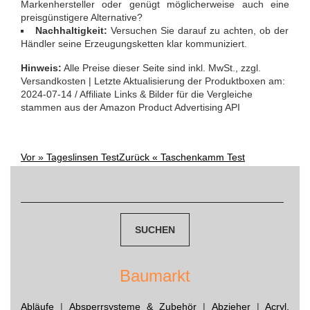
Markenhersteller oder genügt möglicherweise auch eine
preisgünstigere Alternative?
Nachhaltigkeit:
Versuchen Sie darauf zu achten, ob der
Händler seine Erzeugungsketten klar kommuniziert.
Hinweis:
Alle Preise dieser Seite sind inkl. MwSt., zzgl.
Versandkosten | Letzte Aktualisierung der Produktboxen am:
2024-07-14 / Affiliate Links & Bilder für die Vergleiche
stammen aus der Amazon Product Advertising API
Vor »
Tageslinsen Test
Zurück «
Taschenkamm Test
Post
Suchen
navigation
nach:
Baumarkt
Abläufe
|
Absperrsysteme & Zubehör
|
Abzieher
|
Acryl,