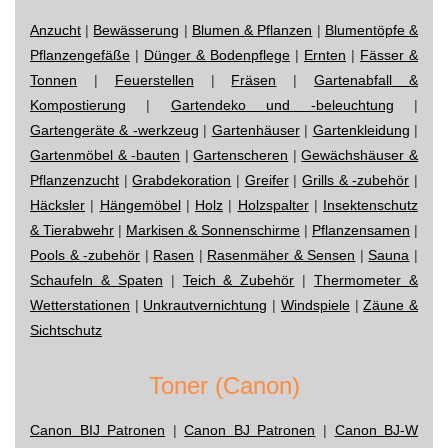
Anzucht
|
Bewässerung
|
Blumen & Pflanzen
|
Blumentöpfe &
Pflanzengefäße
|
Dünger & Bodenpflege
|
Ernten
|
Fässer &
Tonnen
|
Feuerstellen
|
Fräsen
|
Gartenabfall &
Kompostierung
|
Gartendeko und -beleuchtung
|
Gartengeräte & -werkzeug
|
Gartenhäuser
|
Gartenkleidung
|
Gartenmöbel & -bauten
|
Gartenscheren
|
Gewächshäuser &
Pflanzenzucht
|
Grabdekoration
|
Greifer
|
Grills & -zubehör
|
Häcksler
|
Hängemöbel
|
Holz
|
Holzspalter
|
Insektenschutz
& Tierabwehr
|
Markisen & Sonnenschirme
|
Pflanzensamen
|
Pools & -zubehör
|
Rasen
|
Rasenmäher & Sensen
|
Sauna
|
Schaufeln & Spaten
|
Teich & Zubehör
|
Thermometer &
Wetterstationen
|
Unkrautvernichtung
|
Windspiele
|
Zäune &
Sichtschutz
Toner (Canon)
Canon BIJ Patronen
|
Canon BJ Patronen
|
Canon BJ-W