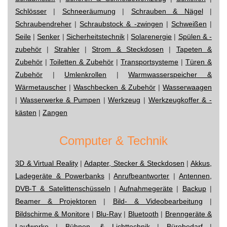
Schlösser
|
Schneeräumung
|
Schrauben & Nägel
|
Schraubendreher
|
Schraubstock & -zwingen
|
Schweißen
|
Seile
|
Senker
|
Sicherheitstechnik
|
Solarenergie
|
Spülen & -
zubehör
|
Strahler
|
Strom & Steckdosen
|
Tapeten &
Zubehör
|
Toiletten & Zubehör
|
Transportsysteme
|
Türen &
Zubehör
|
Umlenkrollen
|
Warmwasserspeicher &
Wärmetauscher
|
Waschbecken & Zubehör
|
Wasserwaagen
|
Wasserwerke & Pumpen
|
Werkzeug
|
Werkzeugkoffer & -
kästen
|
Zangen
Computer & Technik
3D & Virtual Reality
|
Adapter, Stecker & Steckdosen
|
Akkus,
Ladegeräte & Powerbanks
|
Anrufbeantworter
|
Antennen,
DVB-T & Satelittenschüsseln
|
Aufnahmegeräte
|
Backup
|
Beamer & Projektoren
|
Bild- & Videobearbeitung
|
Bildschirme & Monitore
|
Blu-Ray
|
Bluetooth
|
Brenngeräte &
Laufwerke
|
Bühnen- & Lichttechnik
|
Bürobedarf
|