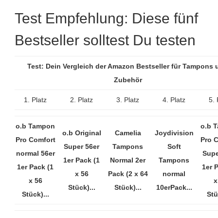
Test Empfehlung: Diese fünf
Bestseller solltest Du testen
Test: Dein Vergleich der Amazon Bestseller für Tampons 
Zubehör
1. Platz
2. Platz
3. Platz
4. Platz
5. 
o.b Tampon
o.b 
o.b Original
Camelia
Joydivision
Pro Comfort
Pro 
Super 56er
Tampons
Soft
normal 56er
Supe
1er Pack (1
Normal 2er
Tampons
1er Pack (1
1er 
x 56
Pack (2 x 64
normal
x 56
x
Stück)...
Stück)...
10erPack...
Stück)...
Stü