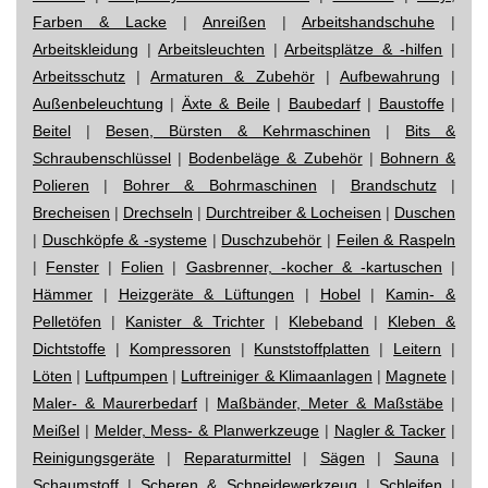
Farben & Lacke
|
Anreißen
|
Arbeitshandschuhe
|
Arbeitskleidung
|
Arbeitsleuchten
|
Arbeitsplätze & -hilfen
|
Arbeitsschutz
|
Armaturen & Zubehör
|
Aufbewahrung
|
Außenbeleuchtung
|
Äxte & Beile
|
Baubedarf
|
Baustoffe
|
Beitel
|
Besen, Bürsten & Kehrmaschinen
|
Bits &
Schraubenschlüssel
|
Bodenbeläge & Zubehör
|
Bohnern &
Polieren
|
Bohrer & Bohrmaschinen
|
Brandschutz
|
Brecheisen
|
Drechseln
|
Durchtreiber & Locheisen
|
Duschen
|
Duschköpfe & -systeme
|
Duschzubehör
|
Feilen & Raspeln
|
Fenster
|
Folien
|
Gasbrenner, -kocher & -kartuschen
|
Hämmer
|
Heizgeräte & Lüftungen
|
Hobel
|
Kamin- &
Pelletöfen
|
Kanister & Trichter
|
Klebeband
|
Kleben &
Dichtstoffe
|
Kompressoren
|
Kunststoffplatten
|
Leitern
|
Löten
|
Luftpumpen
|
Luftreiniger & Klimaanlagen
|
Magnete
|
Maler- & Maurerbedarf
|
Maßbänder, Meter & Maßstäbe
|
Meißel
|
Melder, Mess- & Planwerkzeuge
|
Nagler & Tacker
|
Reinigungsgeräte
|
Reparaturmittel
|
Sägen
|
Sauna
|
Schaumstoff
|
Scheren & Schneidewerkzeug
|
Schleifen
|