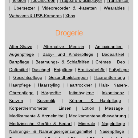
|
Telefon
|
Touchscreen
|
Tragbare Musikplayer
|
Transmitter
|
Übersetzer
|
Videorecorder & -kasetten
|
Wearables
|
Webcams & USB-Kameras
|
Xbox
Drogerie
After-Shave
|
Alternative Medizin
|
Antioxidantien
|
Augenpflege
|
Baby- und Kinderpflege
|
Badeartikel
|
Bartpflege
|
Beatmungs- & Schlafhilfen
|
Crèmes
|
Deo
|
Duftmittel
|
Duschgel
|
Entgiftung
|
Erotikzubehör
|
Fußpflege
|
Gesichtspflege
|
Gesundheitslampen
|
Haarentfernung
|
Haarpflege
|
Haarstyling
|
Haartrockner
|
Hals-, Nasen-,
Ohrenpflege
|
Hörgeräte
|
Intimhygiene
|
Inkontinenz
|
Kerzen
|
Kosmetik
|
Körper- & Hautpflege
|
Körperthermometer
|
Linsen
|
Lotion
|
Massage
|
Medikamente & Arzneimittel
|
Medikamentenaufbewahrung
|
Medizinische Geräte & Bedarf
|
Minerale
|
Nagelpflege
|
Nahrungs- & Nahrungsergänzungsmittel
|
Nasenpflege
|