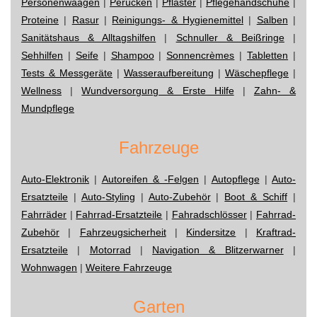
Personenwaagen
|
Perücken
|
Pflaster
|
Pflegehandschuhe
|
Proteine
|
Rasur
|
Reinigungs- & Hygienemittel
|
Salben
|
Sanitätshaus & Alltagshilfen
|
Schnuller & Beißringe
|
Sehhilfen
|
Seife
|
Shampoo
|
Sonnencrèmes
|
Tabletten
|
Tests & Messgeräte
|
Wasseraufbereitung
|
Wäschepflege
|
Wellness
|
Wundversorgung & Erste Hilfe
|
Zahn- &
Mundpflege
Fahrzeuge
Auto-Elektronik
|
Autoreifen & -Felgen
|
Autopflege
|
Auto-
Ersatzteile
|
Auto-Styling
|
Auto-Zubehör
|
Boot & Schiff
|
Fahrräder
|
Fahrrad-Ersatzteile
|
Fahradschlösser
|
Fahrrad-
Zubehör
|
Fahrzeugsicherheit
|
Kindersitze
|
Kraftrad-
Ersatzteile
|
Motorrad
|
Navigation & Blitzerwarner
|
Wohnwagen
|
Weitere Fahrzeuge
Garten