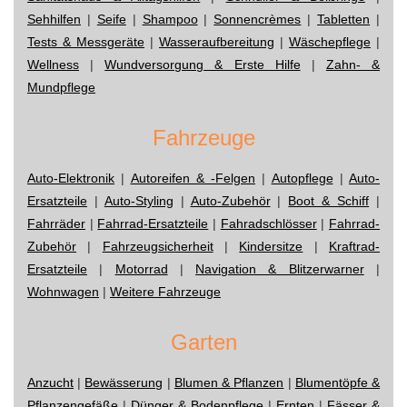
Sehhilfen
|
Seife
|
Shampoo
|
Sonnencrèmes
|
Tabletten
|
Tests & Messgeräte
|
Wasseraufbereitung
|
Wäschepflege
|
Wellness
|
Wundversorgung & Erste Hilfe
|
Zahn- &
Mundpflege
Fahrzeuge
Auto-Elektronik
|
Autoreifen & -Felgen
|
Autopflege
|
Auto-
Ersatzteile
|
Auto-Styling
|
Auto-Zubehör
|
Boot & Schiff
|
Fahrräder
|
Fahrrad-Ersatzteile
|
Fahradschlösser
|
Fahrrad-
Zubehör
|
Fahrzeugsicherheit
|
Kindersitze
|
Kraftrad-
Ersatzteile
|
Motorrad
|
Navigation & Blitzerwarner
|
Wohnwagen
|
Weitere Fahrzeuge
Garten
Anzucht
|
Bewässerung
|
Blumen & Pflanzen
|
Blumentöpfe &
Pflanzengefäße
|
Dünger & Bodenpflege
|
Ernten
|
Fässer &