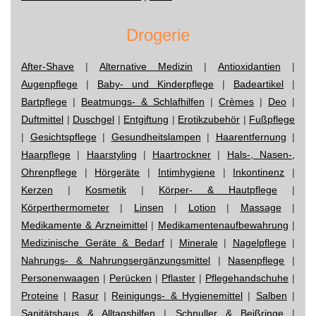
Drogerie
After-Shave
|
Alternative Medizin
|
Antioxidantien
|
Augenpflege
|
Baby- und Kinderpflege
|
Badeartikel
|
Bartpflege
|
Beatmungs- & Schlafhilfen
|
Crèmes
|
Deo
|
Duftmittel
|
Duschgel
|
Entgiftung
|
Erotikzubehör
|
Fußpflege
|
Gesichtspflege
|
Gesundheitslampen
|
Haarentfernung
|
Haarpflege
|
Haarstyling
|
Haartrockner
|
Hals-, Nasen-,
Ohrenpflege
|
Hörgeräte
|
Intimhygiene
|
Inkontinenz
|
Kerzen
|
Kosmetik
|
Körper- & Hautpflege
|
Körperthermometer
|
Linsen
|
Lotion
|
Massage
|
Medikamente & Arzneimittel
|
Medikamentenaufbewahrung
|
Medizinische Geräte & Bedarf
|
Minerale
|
Nagelpflege
|
Nahrungs- & Nahrungsergänzungsmittel
|
Nasenpflege
|
Personenwaagen
|
Perücken
|
Pflaster
|
Pflegehandschuhe
|
Proteine
|
Rasur
|
Reinigungs- & Hygienemittel
|
Salben
|
Sanitätshaus & Alltagshilfen
|
Schnuller & Beißringe
|