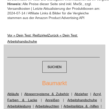
Hinweis:
Alle Preise dieser Seite sind inkl. MwSt., zzgl.
Versandkosten | Letzte Aktualisierung der Produktboxen am:
2024-07-14 / Affiliate Links & Bilder für die Vergleiche
stammen aus der Amazon Product Advertising API
Vor »
Dein Test: Reißzirkel
Zurück «
Dein Test:
Post
Arbeitshandschuhe
navigation
Suchen
nach:
Baumarkt
Abläufe
|
Absperrsysteme & Zubehör
|
Abzieher
|
Acryl,
Farben & Lacke
|
Anreißen
|
Arbeitshandschuhe
|
Arbeitskleidung
|
Arbeitsleuchten
|
Arbeitsplätze & -hilfen
|