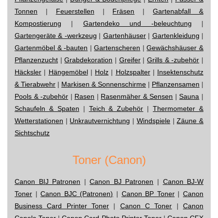
Tonnen
|
Feuerstellen
|
Fräsen
|
Gartenabfall &
Kompostierung
|
Gartendeko und -beleuchtung
|
Gartengeräte & -werkzeug
|
Gartenhäuser
|
Gartenkleidung
|
Gartenmöbel & -bauten
|
Gartenscheren
|
Gewächshäuser &
Pflanzenzucht
|
Grabdekoration
|
Greifer
|
Grills & -zubehör
|
Häcksler
|
Hängemöbel
|
Holz
|
Holzspalter
|
Insektenschutz
& Tierabwehr
|
Markisen & Sonnenschirme
|
Pflanzensamen
|
Pools & -zubehör
|
Rasen
|
Rasenmäher & Sensen
|
Sauna
|
Schaufeln & Spaten
|
Teich & Zubehör
|
Thermometer &
Wetterstationen
|
Unkrautvernichtung
|
Windspiele
|
Zäune &
Sichtschutz
Toner (Canon)
Canon BIJ Patronen
|
Canon BJ Patronen
|
Canon BJ-W
Toner
|
Canon BJC (Patronen)
|
Canon BP Toner
|
Canon
Business Card Printer Toner
|
Canon C Toner
|
Canon
Canola Toner
|
Canon Card Photo Printer Toner
|
Canon CFX