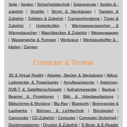
Seile
|
Senker
|
Sicherheitstechnik
|
Solarenergie
|
Spülen & -
zubehör
|
Strahler
|
Strom & Steckdosen
|
Tapeten &
Zubehör
|
Toiletten & Zubehör
|
Transportsysteme
|
Türen &
Zubehör
|
Umlenkrollen
|
Warmwasserspeicher &
Wärmetauscher
|
Waschbecken & Zubehör
|
Wasserwaagen
|
Wasserwerke & Pumpen
|
Werkzeug
|
Werkzeugkoffer & -
kästen
|
Zangen
Computer & Technik
3D & Virtual Reality
|
Adapter, Stecker & Steckdosen
|
Akkus,
Ladegeräte & Powerbanks
|
Anrufbeantworter
|
Antennen,
DVB-T & Satelittenschüsseln
|
Aufnahmegeräte
|
Backup
|
Beamer & Projektoren
|
Bild- & Videobearbeitung
|
Bildschirme & Monitore
|
Blu-Ray
|
Bluetooth
|
Brenngeräte &
Laufwerke
|
Bühnen- & Lichttechnik
|
Bürobedarf
|
Camcorder
|
CD-Zubehör
|
Computer
|
Computer-Sicherheit
|
Dockingstationen
|
Drucker & Zubehör
|
E-Book- & E-Reader