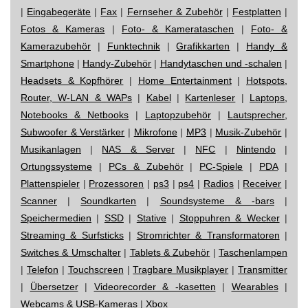
|
Eingabegeräte
|
Fax
|
Fernseher & Zubehör
|
Festplatten
|
Fotos & Kameras
|
Foto- & Kamerataschen
|
Foto- &
Kamerazubehör
|
Funktechnik
|
Grafikkarten
|
Handy &
Smartphone
|
Handy-Zubehör
|
Handytaschen und -schalen
|
Headsets & Kopfhörer
|
Home Entertainment
|
Hotspots,
Router, W-LAN & WAPs
|
Kabel
|
Kartenleser
|
Laptops,
Notebooks & Netbooks
|
Laptopzubehör
|
Lautsprecher,
Subwoofer & Verstärker
|
Mikrofone
|
MP3
|
Musik-Zubehör
|
Musikanlagen
|
NAS & Server
|
NFC
|
Nintendo
|
Ortungssysteme
|
PCs & Zubehör
|
PC-Spiele
|
PDA
|
Plattenspieler
|
Prozessoren
|
ps3
|
ps4
|
Radios
|
Receiver
|
Scanner
|
Soundkarten
|
Soundsysteme & -bars
|
Speichermedien
|
SSD
|
Stative
|
Stoppuhren & Wecker
|
Streaming & Surfsticks
|
Stromrichter & Transformatoren
|
Switches & Umschalter
|
Tablets & Zubehör
|
Taschenlampen
|
Telefon
|
Touchscreen
|
Tragbare Musikplayer
|
Transmitter
|
Übersetzer
|
Videorecorder & -kasetten
|
Wearables
|
Webcams & USB-Kameras
|
Xbox