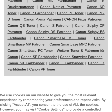
Patronen
|
Canon MX Farbbänder
|
Canon N
Druckerpatronen
|
Canon Notejet Patronen
|
Canon NP
Toner
|
Canon P Farbbänder
|
Canon PC Toner
|
Canon PC-
D Toner
|
Canon Pixma Patronen
|
CANON Pixus Patronen
|
Canon QS Toner
|
Canon S Patronen
|
Canon Selphy CP
Patronen
|
Canon Selphy DS Patronen
|
Canon Selphy ES
Farbbänder
|
Canon Smartbase MF Toner
|
Canon
Smartbase MP Patronen
|
Canon Smartbase MPC Patronen
|
Canon Smartbase PC Toner
|
Weitere Toner & Patronen für
Canon
|
Canon SP Farbbänder
|
Canon Starwriter Patronen
|
Canon SX Farbbänder
|
Canon T Farbbänder
|
Canon TX
Farbbänder
|
Canon VP Toner
Impressum
|
Datenschutz
|
Startseite
We use cookies on our website to give you the most relevant
experience by remembering your preferences and repeat visits. By
clicking “Accept All”, you consent to the use of ALL the cookies.
However, you may visit "Cookie Settings" to provide a controlled