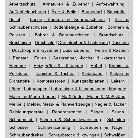
Arbeitsschutz
|
Armaturen & Zubehör
|
Aufbewahrung
|
Außenbeleuchtung
|
Äxte & Beile
|
Baubedarf
|
Baustoffe
|
Beitel
|
Besen, Bürsten & Kehrmaschinen
|
Bits &
Schraubenschlüssel
|
Bodenbeläge & Zubehör
|
Bohnern &
Polieren
|
Bohrer & Bohrmaschinen
|
Brandschutz
|
Brecheisen
|
Drechseln
|
Durchtreiber & Locheisen
|
Duschen
|
Duschköpfe & -systeme
|
Duschzubehör
|
Feilen & Raspeln
|
Fenster
|
Folien
|
Gasbrenner, -kocher & -kartuschen
|
Hämmer
|
Heizgeräte & Lüftungen
|
Hobel
|
Kamin- &
Pelletöfen
|
Kanister & Trichter
|
Klebeband
|
Kleben &
Dichtstoffe
|
Kompressoren
|
Kunststoffplatten
|
Leitern
|
Löten
|
Luftpumpen
|
Luftreiniger & Klimaanlagen
|
Magnete
|
Maler- & Maurerbedarf
|
Maßbänder, Meter & Maßstäbe
|
Meißel
|
Melder, Mess- & Planwerkzeuge
|
Nagler & Tacker
|
Reinigungsgeräte
|
Reparaturmittel
|
Sägen
|
Sauna
|
Schaumstoff
|
Scheren & Schneidewerkzeug
|
Schleifen
|
Schlösser
|
Schneeräumung
|
Schrauben & Nägel
|
Schraubendreher
|
Schraubstock & -zwingen
|
Schweißen
|