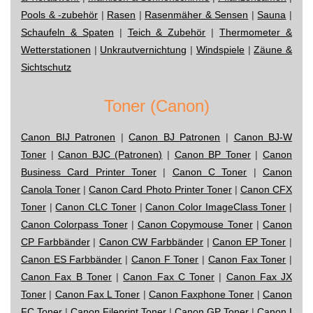
Pools & -zubehör
|
Rasen
|
Rasenmäher & Sensen
|
Sauna
|
Schaufeln & Spaten
|
Teich & Zubehör
|
Thermometer &
Wetterstationen
|
Unkrautvernichtung
|
Windspiele
|
Zäune &
Sichtschutz
Toner (Canon)
Canon BIJ Patronen
|
Canon BJ Patronen
|
Canon BJ-W
Toner
|
Canon BJC (Patronen)
|
Canon BP Toner
|
Canon
Business Card Printer Toner
|
Canon C Toner
|
Canon
Canola Toner
|
Canon Card Photo Printer Toner
|
Canon CFX
Toner
|
Canon CLC Toner
|
Canon Color ImageClass Toner
|
Canon Colorpass Toner
|
Canon Copymouse Toner
|
Canon
CP Farbbänder
|
Canon CW Farbbänder
|
Canon EP Toner
|
Canon ES Farbbänder
|
Canon F Toner
|
Canon Fax Toner
|
Canon Fax B Toner
|
Canon Fax C Toner
|
Canon Fax JX
Toner
|
Canon Fax L Toner
|
Canon Faxphone Toner
|
Canon
FC Toner
|
Canon Fileprint Toner
|
Canon GP Toner
|
Canon I