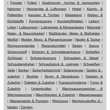
|
Fenster
|
Folien
|
Gasbrenner, -kocher & -kartuschen
|
Hämmer
|
Heizgeräte & Lüftungen
|
Hobel
|
Kamin- &
Pelletöfen
|
Kanister & Trichter
|
Klebeband
|
Kleben &
Dichtstoffe
|
Kompressoren
|
Kunststoffplatten
|
Leitern
|
Löten
|
Luftpumpen
|
Luftreiniger & Klimaanlagen
|
Magnete
|
Maler- & Maurerbedarf
|
Maßbänder, Meter & Maßstäbe
|
Meißel
|
Melder, Mess- & Planwerkzeuge
|
Nagler & Tacker
|
Reinigungsgeräte
|
Reparaturmittel
|
Sägen
|
Sauna
|
Schaumstoff
|
Scheren & Schneidewerkzeug
|
Schleifen
|
Schlösser
|
Schneeräumung
|
Schrauben & Nägel
|
Schraubendreher
|
Schraubstock & -zwingen
|
Schweißen
|
Seile
|
Senker
|
Sicherheitstechnik
|
Solarenergie
|
Spülen & -
zubehör
|
Strahler
|
Strom & Steckdosen
|
Tapeten &
Zubehör
|
Toiletten & Zubehör
|
Transportsysteme
|
Türen &
Zubehör
|
Umlenkrollen
|
Warmwasserspeicher &
Wärmetauscher
|
Waschbecken & Zubehör
|
Wasserwaagen
|
Wasserwerke & Pumpen
|
Werkzeug
|
Werkzeugkoffer & -
kästen
|
Zangen