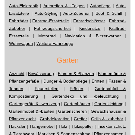
Auto-Elektronik
|
Autoreifen & -Felgen
|
Autopflege
|
Auto-
Ersatzteile
|
Auto-Styling
|
Auto-Zubehör
|
Boot & Schiff
|
Fahrräder
|
Fahrrad-Ersatzteile
|
Fahradschlösser
|
Fahrrad-
Zubehör
|
Fahrzeugsicherheit
|
Kindersitze
|
Kraftrad-
Ersatzteile
|
Motorrad
|
Navigation & Blitzerwarner
|
Wohnwagen
|
Weitere Fahrzeuge
Garten
Anzucht
|
Bewässerung
|
Blumen & Pflanzen
|
Blumentöpfe &
Pflanzengefäße
|
Dünger & Bodenpflege
|
Ernten
|
Fässer &
Tonnen
|
Feuerstellen
|
Fräsen
|
Gartenabfall &
Kompostierung
|
Gartendeko und -beleuchtung
|
Gartengeräte & -werkzeug
|
Gartenhäuser
|
Gartenkleidung
|
Gartenmöbel & -bauten
|
Gartenscheren
|
Gewächshäuser &
Pflanzenzucht
|
Grabdekoration
|
Greifer
|
Grills & -zubehör
|
Häcksler
|
Hängemöbel
|
Holz
|
Holzspalter
|
Insektenschutz
& Tierabwehr
|
Markisen & Sonnenschirme
|
Pflanzensamen
|