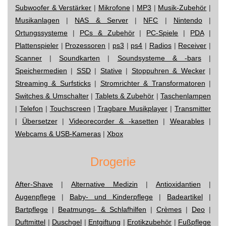
Subwoofer & Verstärker
|
Mikrofone
|
MP3
|
Musik-Zubehör
|
Musikanlagen
|
NAS & Server
|
NFC
|
Nintendo
|
Ortungssysteme
|
PCs & Zubehör
|
PC-Spiele
|
PDA
|
Plattenspieler
|
Prozessoren
|
ps3
|
ps4
|
Radios
|
Receiver
|
Scanner
|
Soundkarten
|
Soundsysteme & -bars
|
Speichermedien
|
SSD
|
Stative
|
Stoppuhren & Wecker
|
Streaming & Surfsticks
|
Stromrichter & Transformatoren
|
Switches & Umschalter
|
Tablets & Zubehör
|
Taschenlampen
|
Telefon
|
Touchscreen
|
Tragbare Musikplayer
|
Transmitter
|
Übersetzer
|
Videorecorder & -kasetten
|
Wearables
|
Webcams & USB-Kameras
|
Xbox
Drogerie
After-Shave
|
Alternative Medizin
|
Antioxidantien
|
Augenpflege
|
Baby- und Kinderpflege
|
Badeartikel
|
Bartpflege
|
Beatmungs- & Schlafhilfen
|
Crèmes
|
Deo
|
Duftmittel
|
Duschgel
|
Entgiftung
|
Erotikzubehör
|
Fußpflege