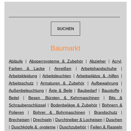
navigation
Suchen
nach:
Baumarkt
Abläufe
|
Absperrsysteme & Zubehör
|
Abzieher
|
Acryl,
Farben & Lacke
|
Anreißen
|
Arbeitshandschuhe
|
Arbeitskleidung
|
Arbeitsleuchten
|
Arbeitsplätze & -hilfen
|
Arbeitsschutz
|
Armaturen & Zubehör
|
Aufbewahrung
|
Außenbeleuchtung
|
Äxte & Beile
|
Baubedarf
|
Baustoffe
|
Beitel
|
Besen, Bürsten & Kehrmaschinen
|
Bits &
Schraubenschlüssel
|
Bodenbeläge & Zubehör
|
Bohnern &
Polieren
|
Bohrer & Bohrmaschinen
|
Brandschutz
|
Brecheisen
|
Drechseln
|
Durchtreiber & Locheisen
|
Duschen
|
Duschköpfe & -systeme
|
Duschzubehör
|
Feilen & Raspeln