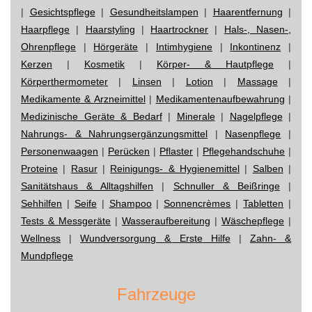
|
Gesichtspflege
|
Gesundheitslampen
|
Haarentfernung
|
Haarpflege
|
Haarstyling
|
Haartrockner
|
Hals-, Nasen-,
Ohrenpflege
|
Hörgeräte
|
Intimhygiene
|
Inkontinenz
|
Kerzen
|
Kosmetik
|
Körper- & Hautpflege
|
Körperthermometer
|
Linsen
|
Lotion
|
Massage
|
Medikamente & Arzneimittel
|
Medikamentenaufbewahrung
|
Medizinische Geräte & Bedarf
|
Minerale
|
Nagelpflege
|
Nahrungs- & Nahrungsergänzungsmittel
|
Nasenpflege
|
Personenwaagen
|
Perücken
|
Pflaster
|
Pflegehandschuhe
|
Proteine
|
Rasur
|
Reinigungs- & Hygienemittel
|
Salben
|
Sanitätshaus & Alltagshilfen
|
Schnuller & Beißringe
|
Sehhilfen
|
Seife
|
Shampoo
|
Sonnencrèmes
|
Tabletten
|
Tests & Messgeräte
|
Wasseraufbereitung
|
Wäschepflege
|
Wellness
|
Wundversorgung & Erste Hilfe
|
Zahn- &
Mundpflege
Fahrzeuge