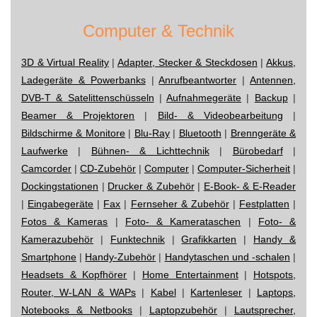
Computer & Technik
3D & Virtual Reality
|
Adapter, Stecker & Steckdosen
|
Akkus,
Ladegeräte & Powerbanks
|
Anrufbeantworter
|
Antennen,
DVB-T & Satelittenschüsseln
|
Aufnahmegeräte
|
Backup
|
Beamer & Projektoren
|
Bild- & Videobearbeitung
|
Bildschirme & Monitore
|
Blu-Ray
|
Bluetooth
|
Brenngeräte &
Laufwerke
|
Bühnen- & Lichttechnik
|
Bürobedarf
|
Camcorder
|
CD-Zubehör
|
Computer
|
Computer-Sicherheit
|
Dockingstationen
|
Drucker & Zubehör
|
E-Book- & E-Reader
|
Eingabegeräte
|
Fax
|
Fernseher & Zubehör
|
Festplatten
|
Fotos & Kameras
|
Foto- & Kamerataschen
|
Foto- &
Kamerazubehör
|
Funktechnik
|
Grafikkarten
|
Handy &
Smartphone
|
Handy-Zubehör
|
Handytaschen und -schalen
|
Headsets & Kopfhörer
|
Home Entertainment
|
Hotspots,
Router, W-LAN & WAPs
|
Kabel
|
Kartenleser
|
Laptops,
Notebooks & Netbooks
|
Laptopzubehör
|
Lautsprecher,