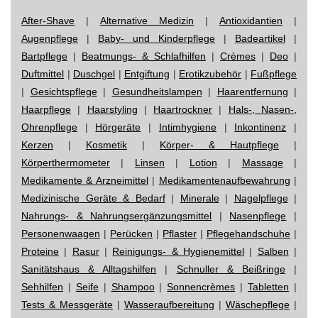
After-Shave
|
Alternative Medizin
|
Antioxidantien
|
Augenpflege
|
Baby- und Kinderpflege
|
Badeartikel
|
Bartpflege
|
Beatmungs- & Schlafhilfen
|
Crèmes
|
Deo
|
Duftmittel
|
Duschgel
|
Entgiftung
|
Erotikzubehör
|
Fußpflege
|
Gesichtspflege
|
Gesundheitslampen
|
Haarentfernung
|
Haarpflege
|
Haarstyling
|
Haartrockner
|
Hals-, Nasen-,
Ohrenpflege
|
Hörgeräte
|
Intimhygiene
|
Inkontinenz
|
Kerzen
|
Kosmetik
|
Körper- & Hautpflege
|
Körperthermometer
|
Linsen
|
Lotion
|
Massage
|
Medikamente & Arzneimittel
|
Medikamentenaufbewahrung
|
Medizinische Geräte & Bedarf
|
Minerale
|
Nagelpflege
|
Nahrungs- & Nahrungsergänzungsmittel
|
Nasenpflege
|
Personenwaagen
|
Perücken
|
Pflaster
|
Pflegehandschuhe
|
Proteine
|
Rasur
|
Reinigungs- & Hygienemittel
|
Salben
|
Sanitätshaus & Alltagshilfen
|
Schnuller & Beißringe
|
Sehhilfen
|
Seife
|
Shampoo
|
Sonnencrèmes
|
Tabletten
|
Tests & Messgeräte
|
Wasseraufbereitung
|
Wäschepflege
|