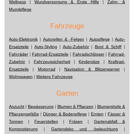
Wellness
|
Wundversorgung & Erste Hilfe
|
Zahn- &
Mundpflege
Fahrzeuge
Auto-Elektronik
|
Autoreifen & -Felgen
|
Autopflege
|
Auto-
Ersatzteile
|
Auto-Styling
|
Auto-Zubehör
|
Boot & Schiff
|
Fahrräder
|
Fahrrad-Ersatzteile
|
Fahradschlösser
|
Fahrrad-
Zubehör
|
Fahrzeugsicherheit
|
Kindersitze
|
Kraftrad-
Ersatzteile
|
Motorrad
|
Navigation & Blitzerwarner
|
Wohnwagen
|
Weitere Fahrzeuge
Garten
Anzucht
|
Bewässerung
|
Blumen & Pflanzen
|
Blumentöpfe &
Pflanzengefäße
|
Dünger & Bodenpflege
|
Ernten
|
Fässer &
Tonnen
|
Feuerstellen
|
Fräsen
|
Gartenabfall &
Kompostierung
|
Gartendeko und -beleuchtung
|