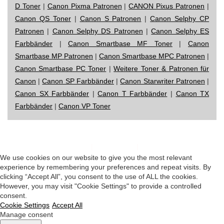
D Toner
|
Canon Pixma Patronen
|
CANON Pixus Patronen
|
Canon QS Toner
|
Canon S Patronen
|
Canon Selphy CP
Patronen
|
Canon Selphy DS Patronen
|
Canon Selphy ES
Farbbänder
|
Canon Smartbase MF Toner
|
Canon
Smartbase MP Patronen
|
Canon Smartbase MPC Patronen
|
Canon Smartbase PC Toner
|
Weitere Toner & Patronen für
Canon
|
Canon SP Farbbänder
|
Canon Starwriter Patronen
|
Canon SX Farbbänder
|
Canon T Farbbänder
|
Canon TX
Farbbänder
|
Canon VP Toner
Impressum
|
Datenschutz
|
Startseite
We use cookies on our website to give you the most relevant
experience by remembering your preferences and repeat visits. By
clicking “Accept All”, you consent to the use of ALL the cookies.
However, you may visit "Cookie Settings" to provide a controlled
consent.
Cookie Settings
Accept All
Manage consent