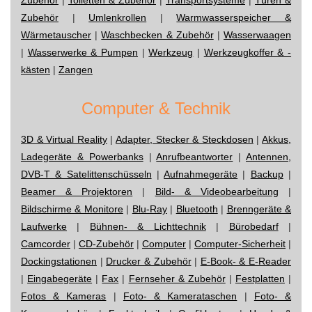
Zubehör
|
Umlenkrollen
|
Warmwasserspeicher &
Wärmetauscher
|
Waschbecken & Zubehör
|
Wasserwaagen
|
Wasserwerke & Pumpen
|
Werkzeug
|
Werkzeugkoffer & -
kästen
|
Zangen
Computer & Technik
3D & Virtual Reality
|
Adapter, Stecker & Steckdosen
|
Akkus,
Ladegeräte & Powerbanks
|
Anrufbeantworter
|
Antennen,
DVB-T & Satelittenschüsseln
|
Aufnahmegeräte
|
Backup
|
Beamer & Projektoren
|
Bild- & Videobearbeitung
|
Bildschirme & Monitore
|
Blu-Ray
|
Bluetooth
|
Brenngeräte &
Laufwerke
|
Bühnen- & Lichttechnik
|
Bürobedarf
|
Camcorder
|
CD-Zubehör
|
Computer
|
Computer-Sicherheit
|
Dockingstationen
|
Drucker & Zubehör
|
E-Book- & E-Reader
|
Eingabegeräte
|
Fax
|
Fernseher & Zubehör
|
Festplatten
|
Fotos & Kameras
|
Foto- & Kamerataschen
|
Foto- &