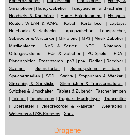
Kamerazubehör
|
Funktechnik
|
Grafikkarten
|
Handy &
Smartphone
|
Handy-Zubehör
|
Handytaschen und -schalen
|
Headsets & Kopfhörer
|
Home Entertainment
|
Hotspots,
Router, W-LAN & WAPs
|
Kabel
|
Kartenleser
|
Laptops,
Notebooks & Netbooks
|
Laptopzubehör
|
Lautsprecher,
Subwoofer & Verstärker
|
Mikrofone
|
MP3
|
Musik-Zubehör
|
Musikanlagen
|
NAS & Server
|
NFC
|
Nintendo
|
Ortungssysteme
|
PCs & Zubehör
|
PC-Spiele
|
PDA
|
Plattenspieler
|
Prozessoren
|
ps3
|
ps4
|
Radios
|
Receiver
|
Scanner
|
Soundkarten
|
Soundsysteme & -bars
|
Speichermedien
|
SSD
|
Stative
|
Stoppuhren & Wecker
|
Streaming & Surfsticks
|
Stromrichter & Transformatoren
|
Switches & Umschalter
|
Tablets & Zubehör
|
Taschenlampen
|
Telefon
|
Touchscreen
|
Tragbare Musikplayer
|
Transmitter
|
Übersetzer
|
Videorecorder & -kasetten
|
Wearables
|
Webcams & USB-Kameras
|
Xbox
Drogerie