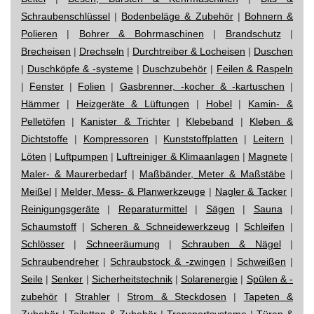
Schraubenschlüssel
|
Bodenbeläge & Zubehör
|
Bohnern &
Polieren
|
Bohrer & Bohrmaschinen
|
Brandschutz
|
Brecheisen
|
Drechseln
|
Durchtreiber & Locheisen
|
Duschen
|
Duschköpfe & -systeme
|
Duschzubehör
|
Feilen & Raspeln
|
Fenster
|
Folien
|
Gasbrenner, -kocher & -kartuschen
|
Hämmer
|
Heizgeräte & Lüftungen
|
Hobel
|
Kamin- &
Pelletöfen
|
Kanister & Trichter
|
Klebeband
|
Kleben &
Dichtstoffe
|
Kompressoren
|
Kunststoffplatten
|
Leitern
|
Löten
|
Luftpumpen
|
Luftreiniger & Klimaanlagen
|
Magnete
|
Maler- & Maurerbedarf
|
Maßbänder, Meter & Maßstäbe
|
Meißel
|
Melder, Mess- & Planwerkzeuge
|
Nagler & Tacker
|
Reinigungsgeräte
|
Reparaturmittel
|
Sägen
|
Sauna
|
Schaumstoff
|
Scheren & Schneidewerkzeug
|
Schleifen
|
Schlösser
|
Schneeräumung
|
Schrauben & Nägel
|
Schraubendreher
|
Schraubstock & -zwingen
|
Schweißen
|
Seile
|
Senker
|
Sicherheitstechnik
|
Solarenergie
|
Spülen & -
zubehör
|
Strahler
|
Strom & Steckdosen
|
Tapeten &
Zubehör
|
Toiletten & Zubehör
|
Transportsysteme
|
Türen &