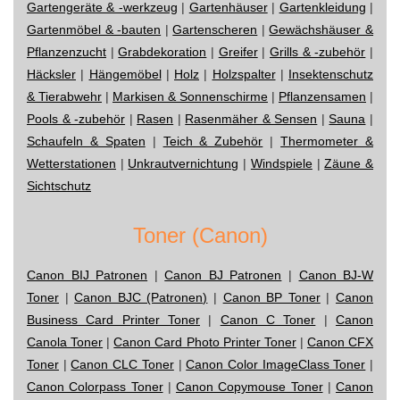
Gartengeräte & -werkzeug
|
Gartenhäuser
|
Gartenkleidung
|
Gartenmöbel & -bauten
|
Gartenscheren
|
Gewächshäuser &
Pflanzenzucht
|
Grabdekoration
|
Greifer
|
Grills & -zubehör
|
Häcksler
|
Hängemöbel
|
Holz
|
Holzspalter
|
Insektenschutz
& Tierabwehr
|
Markisen & Sonnenschirme
|
Pflanzensamen
|
Pools & -zubehör
|
Rasen
|
Rasenmäher & Sensen
|
Sauna
|
Schaufeln & Spaten
|
Teich & Zubehör
|
Thermometer &
Wetterstationen
|
Unkrautvernichtung
|
Windspiele
|
Zäune &
Sichtschutz
Toner (Canon)
Canon BIJ Patronen
|
Canon BJ Patronen
|
Canon BJ-W
Toner
|
Canon BJC (Patronen)
|
Canon BP Toner
|
Canon
Business Card Printer Toner
|
Canon C Toner
|
Canon
Canola Toner
|
Canon Card Photo Printer Toner
|
Canon CFX
Toner
|
Canon CLC Toner
|
Canon Color ImageClass Toner
|
Canon Colorpass Toner
|
Canon Copymouse Toner
|
Canon