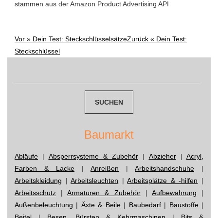
stammen aus der Amazon Product Advertising API
Vor »
Dein Test: Steckschlüsselsätze
Zurück «
Dein Test:
Post
Steckschlüssel
navigation
Suchen
nach:
Baumarkt
Abläufe
|
Absperrsysteme & Zubehör
|
Abzieher
|
Acryl,
Farben & Lacke
|
Anreißen
|
Arbeitshandschuhe
|
Arbeitskleidung
|
Arbeitsleuchten
|
Arbeitsplätze & -hilfen
|
Arbeitsschutz
|
Armaturen & Zubehör
|
Aufbewahrung
|
Außenbeleuchtung
|
Äxte & Beile
|
Baubedarf
|
Baustoffe
|
Beitel
|
Besen, Bürsten & Kehrmaschinen
|
Bits &