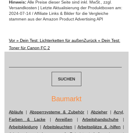
Hinweis:
Alle Preise dieser Seite sind inkl. MwSt., zzgl.
Versandkosten | Letzte Aktualisierung der Produktboxen am:
2024-07-14 / Affiliate Links & Bilder für die Vergleiche
stammen aus der Amazon Product Advertising API
Vor »
Dein Test: Lichterketten für außen
Zurück «
Dein Test:
Post
Toner für Canon FC 2
navigation
Suchen
nach:
Baumarkt
Abläufe
|
Absperrsysteme & Zubehör
|
Abzieher
|
Acryl,
Farben & Lacke
|
Anreißen
|
Arbeitshandschuhe
|
Arbeitskleidung
|
Arbeitsleuchten
|
Arbeitsplätze & -hilfen
|