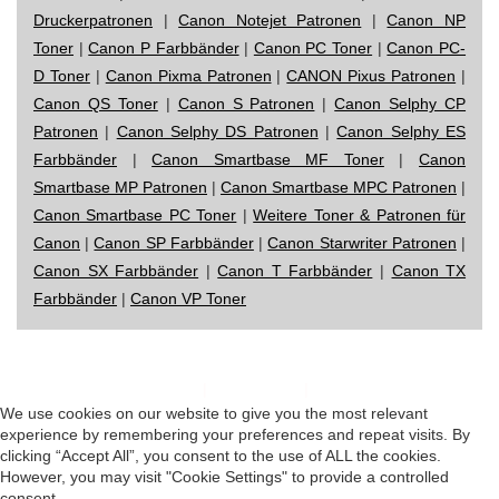
Druckerpatronen
|
Canon Notejet Patronen
|
Canon NP
Toner
|
Canon P Farbbänder
|
Canon PC Toner
|
Canon PC-
D Toner
|
Canon Pixma Patronen
|
CANON Pixus Patronen
|
Canon QS Toner
|
Canon S Patronen
|
Canon Selphy CP
Patronen
|
Canon Selphy DS Patronen
|
Canon Selphy ES
Farbbänder
|
Canon Smartbase MF Toner
|
Canon
Smartbase MP Patronen
|
Canon Smartbase MPC Patronen
|
Canon Smartbase PC Toner
|
Weitere Toner & Patronen für
Canon
|
Canon SP Farbbänder
|
Canon Starwriter Patronen
|
Canon SX Farbbänder
|
Canon T Farbbänder
|
Canon TX
Farbbänder
|
Canon VP Toner
Impressum
|
Datenschutz
|
Startseite
We use cookies on our website to give you the most relevant
experience by remembering your preferences and repeat visits. By
clicking “Accept All”, you consent to the use of ALL the cookies.
However, you may visit "Cookie Settings" to provide a controlled
consent.