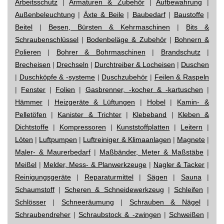
Arbeitsschutz
|
Armaturen & Zubehör
|
Aufbewahrung
|
Außenbeleuchtung
|
Äxte & Beile
|
Baubedarf
|
Baustoffe
|
Beitel
|
Besen, Bürsten & Kehrmaschinen
|
Bits &
Schraubenschlüssel
|
Bodenbeläge & Zubehör
|
Bohnern &
Polieren
|
Bohrer & Bohrmaschinen
|
Brandschutz
|
Brecheisen
|
Drechseln
|
Durchtreiber & Locheisen
|
Duschen
|
Duschköpfe & -systeme
|
Duschzubehör
|
Feilen & Raspeln
|
Fenster
|
Folien
|
Gasbrenner, -kocher & -kartuschen
|
Hämmer
|
Heizgeräte & Lüftungen
|
Hobel
|
Kamin- &
Pelletöfen
|
Kanister & Trichter
|
Klebeband
|
Kleben &
Dichtstoffe
|
Kompressoren
|
Kunststoffplatten
|
Leitern
|
Löten
|
Luftpumpen
|
Luftreiniger & Klimaanlagen
|
Magnete
|
Maler- & Maurerbedarf
|
Maßbänder, Meter & Maßstäbe
|
Meißel
|
Melder, Mess- & Planwerkzeuge
|
Nagler & Tacker
|
Reinigungsgeräte
|
Reparaturmittel
|
Sägen
|
Sauna
|
Schaumstoff
|
Scheren & Schneidewerkzeug
|
Schleifen
|
Schlösser
|
Schneeräumung
|
Schrauben & Nägel
|
Schraubendreher
|
Schraubstock & -zwingen
|
Schweißen
|