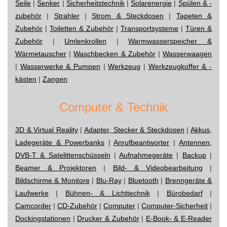
Seile
|
Senker
|
Sicherheitstechnik
|
Solarenergie
|
Spülen & -
zubehör
|
Strahler
|
Strom & Steckdosen
|
Tapeten &
Zubehör
|
Toiletten & Zubehör
|
Transportsysteme
|
Türen &
Zubehör
|
Umlenkrollen
|
Warmwasserspeicher &
Wärmetauscher
|
Waschbecken & Zubehör
|
Wasserwaagen
|
Wasserwerke & Pumpen
|
Werkzeug
|
Werkzeugkoffer & -
kästen
|
Zangen
Computer & Technik
3D & Virtual Reality
|
Adapter, Stecker & Steckdosen
|
Akkus,
Ladegeräte & Powerbanks
|
Anrufbeantworter
|
Antennen,
DVB-T & Satelittenschüsseln
|
Aufnahmegeräte
|
Backup
|
Beamer & Projektoren
|
Bild- & Videobearbeitung
|
Bildschirme & Monitore
|
Blu-Ray
|
Bluetooth
|
Brenngeräte &
Laufwerke
|
Bühnen- & Lichttechnik
|
Bürobedarf
|
Camcorder
|
CD-Zubehör
|
Computer
|
Computer-Sicherheit
|
Dockingstationen
|
Drucker & Zubehör
|
E-Book- & E-Reader