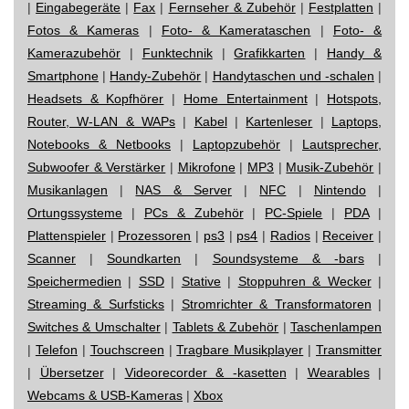
|
Eingabegeräte
|
Fax
|
Fernseher & Zubehör
|
Festplatten
|
Fotos & Kameras
|
Foto- & Kamerataschen
|
Foto- &
Kamerazubehör
|
Funktechnik
|
Grafikkarten
|
Handy &
Smartphone
|
Handy-Zubehör
|
Handytaschen und -schalen
|
Headsets & Kopfhörer
|
Home Entertainment
|
Hotspots,
Router, W-LAN & WAPs
|
Kabel
|
Kartenleser
|
Laptops,
Notebooks & Netbooks
|
Laptopzubehör
|
Lautsprecher,
Subwoofer & Verstärker
|
Mikrofone
|
MP3
|
Musik-Zubehör
|
Musikanlagen
|
NAS & Server
|
NFC
|
Nintendo
|
Ortungssysteme
|
PCs & Zubehör
|
PC-Spiele
|
PDA
|
Plattenspieler
|
Prozessoren
|
ps3
|
ps4
|
Radios
|
Receiver
|
Scanner
|
Soundkarten
|
Soundsysteme & -bars
|
Speichermedien
|
SSD
|
Stative
|
Stoppuhren & Wecker
|
Streaming & Surfsticks
|
Stromrichter & Transformatoren
|
Switches & Umschalter
|
Tablets & Zubehör
|
Taschenlampen
|
Telefon
|
Touchscreen
|
Tragbare Musikplayer
|
Transmitter
|
Übersetzer
|
Videorecorder & -kasetten
|
Wearables
|
Webcams & USB-Kameras
|
Xbox