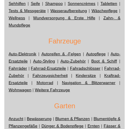
Sehhilfen
|
Seife
|
Shampoo
|
Sonnencrèmes
|
Tabletten
|
Tests & Messgeräte
|
Wasseraufbereitung
|
Wäschepflege
|
Wellness
|
Wundversorgung & Erste Hilfe
|
Zahn- &
Mundpflege
Fahrzeuge
Auto-Elektronik
|
Autoreifen & -Felgen
|
Autopflege
|
Auto-
Ersatzteile
|
Auto-Styling
|
Auto-Zubehör
|
Boot & Schiff
|
Fahrräder
|
Fahrrad-Ersatzteile
|
Fahradschlösser
|
Fahrrad-
Zubehör
|
Fahrzeugsicherheit
|
Kindersitze
|
Kraftrad-
Ersatzteile
|
Motorrad
|
Navigation & Blitzerwarner
|
Wohnwagen
|
Weitere Fahrzeuge
Garten
Anzucht
|
Bewässerung
|
Blumen & Pflanzen
|
Blumentöpfe &
Pflanzengefäße
|
Dünger & Bodenpflege
|
Ernten
|
Fässer &