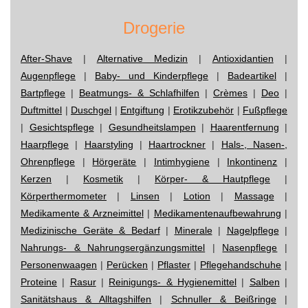
Drogerie
After-Shave
|
Alternative Medizin
|
Antioxidantien
|
Augenpflege
|
Baby- und Kinderpflege
|
Badeartikel
|
Bartpflege
|
Beatmungs- & Schlafhilfen
|
Crèmes
|
Deo
|
Duftmittel
|
Duschgel
|
Entgiftung
|
Erotikzubehör
|
Fußpflege
|
Gesichtspflege
|
Gesundheitslampen
|
Haarentfernung
|
Haarpflege
|
Haarstyling
|
Haartrockner
|
Hals-, Nasen-,
Ohrenpflege
|
Hörgeräte
|
Intimhygiene
|
Inkontinenz
|
Kerzen
|
Kosmetik
|
Körper- & Hautpflege
|
Körperthermometer
|
Linsen
|
Lotion
|
Massage
|
Medikamente & Arzneimittel
|
Medikamentenaufbewahrung
|
Medizinische Geräte & Bedarf
|
Minerale
|
Nagelpflege
|
Nahrungs- & Nahrungsergänzungsmittel
|
Nasenpflege
|
Personenwaagen
|
Perücken
|
Pflaster
|
Pflegehandschuhe
|
Proteine
|
Rasur
|
Reinigungs- & Hygienemittel
|
Salben
|
Sanitätshaus & Alltagshilfen
|
Schnuller & Beißringe
|