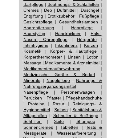
Bartpflege
|
Beatmungs- & Schlafhilfen
|
Crèmes
|
Deo
|
Duftmittel
|
Duschgel
|
Entgiftung
|
Erotikzubehör
|
Fußpflege
|
Gesichtspflege
|
Gesundheitslampen
|
Haarentfernung
|
Haarpflege
|
Haarstyling
|
Haartrockner
|
Hals-,
Nasen-, Ohrenpflege
|
Hörgeräte
|
Intimhygiene
|
Inkontinenz
|
Kerzen
|
Kosmetik
|
Körper- & Hautpflege
|
Körperthermometer
|
Linsen
|
Lotion
|
Massage
|
Medikamente & Arzneimittel
|
Medikamentenaufbewahrung
|
Medizinische Geräte & Bedarf
|
Minerale
|
Nagelpflege
|
Nahrungs- &
Nahrungsergänzungsmittel
|
Nasenpflege
|
Personenwaagen
|
Perücken
|
Pflaster
|
Pflegehandschuhe
|
Proteine
|
Rasur
|
Reinigungs- &
Hygienemittel
|
Salben
|
Sanitätshaus &
Alltagshilfen
|
Schnuller & Beißringe
|
Sehhilfen
|
Seife
|
Shampoo
|
Sonnencrèmes
|
Tabletten
|
Tests &
Messgeräte
|
Wasseraufbereitung
|