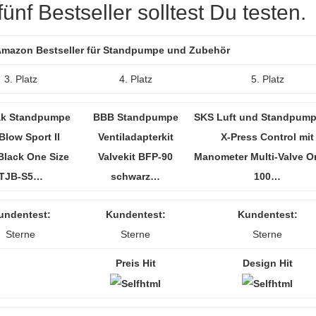
nf Bestseller solltest Du testen.
r Amazon Bestseller für Standpumpe und Zubehör
3. Platz
4. Platz
5. Platz
k Standpumpe
BBB Standpumpe
SKS Luft und Standpumpe
Blow Sport II
Ventiladapterkit
X-Press Control mit
Black One Size
Valvekit BFP-90
Manometer Multi-Valve O
TJB-S5…
schwarz…
100…
undentest:
Kundentest:
Kundentest:
Sterne
Sterne
Sterne
Preis Hit
Design Hit