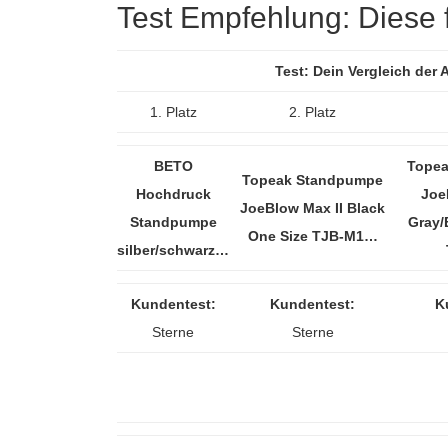
Test Empfehlung: Diese fü
Test: Dein Vergleich de
1. Platz
2. Platz
BETO
Topea
Topeak Standpumpe
Hochdruck
Joe
JoeBlow Max II Black
Standpumpe
Gray/
One Size TJB-M1…
silber/schwarz…
Kundentest:
Kundentest:
K
Sterne
Sterne