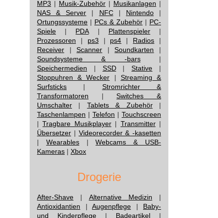
MP3
|
Musik-Zubehör
|
Musikanlagen
|
NAS & Server
|
NFC
|
Nintendo
|
Ortungssysteme
|
PCs & Zubehör
|
PC-
Spiele
|
PDA
|
Plattenspieler
|
Prozessoren
|
ps3
|
ps4
|
Radios
|
Receiver
|
Scanner
|
Soundkarten
|
Soundsysteme & -bars
|
Speichermedien
|
SSD
|
Stative
|
Stoppuhren & Wecker
|
Streaming &
Surfsticks
|
Stromrichter &
Transformatoren
|
Switches &
Umschalter
|
Tablets & Zubehör
|
Taschenlampen
|
Telefon
|
Touchscreen
|
Tragbare Musikplayer
|
Transmitter
|
Übersetzer
|
Videorecorder & -kasetten
|
Wearables
|
Webcams & USB-
Kameras
|
Xbox
Drogerie
After-Shave
|
Alternative Medizin
|
Antioxidantien
|
Augenpflege
|
Baby-
und Kinderpflege
|
Badeartikel
|