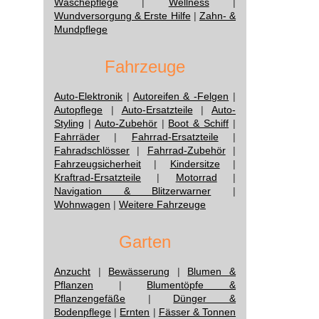
Wäschepflege
|
Wellness
|
Wundversorgung & Erste Hilfe
|
Zahn- &
Mundpflege
Fahrzeuge
Auto-Elektronik
|
Autoreifen & -Felgen
|
Autopflege
|
Auto-Ersatzteile
|
Auto-
Styling
|
Auto-Zubehör
|
Boot & Schiff
|
Fahrräder
|
Fahrrad-Ersatzteile
|
Fahradschlösser
|
Fahrrad-Zubehör
|
Fahrzeugsicherheit
|
Kindersitze
|
Kraftrad-Ersatzteile
|
Motorrad
|
Navigation & Blitzerwarner
|
Wohnwagen
|
Weitere Fahrzeuge
Garten
Anzucht
|
Bewässerung
|
Blumen &
Pflanzen
|
Blumentöpfe &
Pflanzengefäße
|
Dünger &
Bodenpflege
|
Ernten
|
Fässer & Tonnen