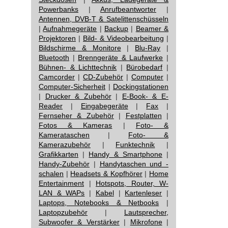
Powerbanks
|
Anrufbeantworter
|
Antennen, DVB-T & Satelittenschüsseln
|
Aufnahmegeräte
|
Backup
|
Beamer &
Projektoren
|
Bild- & Videobearbeitung
|
Bildschirme & Monitore
|
Blu-Ray
|
Bluetooth
|
Brenngeräte & Laufwerke
|
Bühnen- & Lichttechnik
|
Bürobedarf
|
Camcorder
|
CD-Zubehör
|
Computer
|
Computer-Sicherheit
|
Dockingstationen
|
Drucker & Zubehör
|
E-Book- & E-
Reader
|
Eingabegeräte
|
Fax
|
Fernseher & Zubehör
|
Festplatten
|
Fotos & Kameras
|
Foto- &
Kamerataschen
|
Foto- &
Kamerazubehör
|
Funktechnik
|
Grafikkarten
|
Handy & Smartphone
|
Handy-Zubehör
|
Handytaschen und -
schalen
|
Headsets & Kopfhörer
|
Home
Entertainment
|
Hotspots, Router, W-
LAN & WAPs
|
Kabel
|
Kartenleser
|
Laptops, Notebooks & Netbooks
|
Laptopzubehör
|
Lautsprecher,
Subwoofer & Verstärker
|
Mikrofone
|