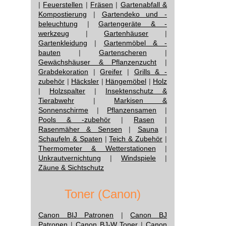
|
Feuerstellen
|
Fräsen
|
Gartenabfall &
Kompostierung
|
Gartendeko und -
beleuchtung
|
Gartengeräte & -
werkzeug
|
Gartenhäuser
|
Gartenkleidung
|
Gartenmöbel & -
bauten
|
Gartenscheren
|
Gewächshäuser & Pflanzenzucht
|
Grabdekoration
|
Greifer
|
Grills & -
zubehör
|
Häcksler
|
Hängemöbel
|
Holz
|
Holzspalter
|
Insektenschutz &
Tierabwehr
|
Markisen &
Sonnenschirme
|
Pflanzensamen
|
Pools & -zubehör
|
Rasen
|
Rasenmäher & Sensen
|
Sauna
|
Schaufeln & Spaten
|
Teich & Zubehör
|
Thermometer & Wetterstationen
|
Unkrautvernichtung
|
Windspiele
|
Zäune & Sichtschutz
Toner (Canon)
Canon BIJ Patronen
|
Canon BJ
Patronen
|
Canon BJ-W Toner
|
Canon