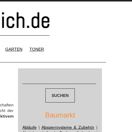
GARTEN
TONER
Suchen
nach:
chaften
cht der
Baumarkt
aktivem
Abläufe
|
Absperrsysteme & Zubehör
|