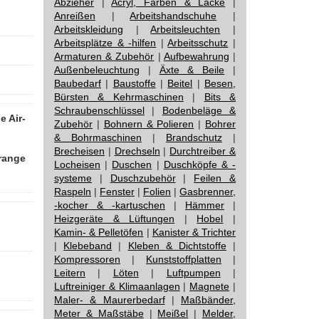
Abzieher
|
Acryl, Farben & Lacke
|
Anreißen
|
Arbeitshandschuhe
|
Arbeitskleidung
|
Arbeitsleuchten
|
Arbeitsplätze & -hilfen
|
Arbeitsschutz
|
Armaturen & Zubehör
|
Aufbewahrung
|
Außenbeleuchtung
|
Äxte & Beile
|
Baubedarf
|
Baustoffe
|
Beitel
|
Besen,
Bürsten & Kehrmaschinen
|
Bits &
Schraubenschlüssel
|
Bodenbeläge &
 Air-
Zubehör
|
Bohnern & Polieren
|
Bohrer
& Bohrmaschinen
|
Brandschutz
|
Brecheisen
|
Drechseln
|
Durchtreiber &
range
Locheisen
|
Duschen
|
Duschköpfe & -
systeme
|
Duschzubehör
|
Feilen &
Raspeln
|
Fenster
|
Folien
|
Gasbrenner,
-kocher & -kartuschen
|
Hämmer
|
Heizgeräte & Lüftungen
|
Hobel
|
Kamin- & Pelletöfen
|
Kanister & Trichter
|
Klebeband
|
Kleben & Dichtstoffe
|
Kompressoren
|
Kunststoffplatten
|
Leitern
|
Löten
|
Luftpumpen
|
Luftreiniger & Klimaanlagen
|
Magnete
|
Maler- & Maurerbedarf
|
Maßbänder,
Meter & Maßstäbe
|
Meißel
|
Melder,