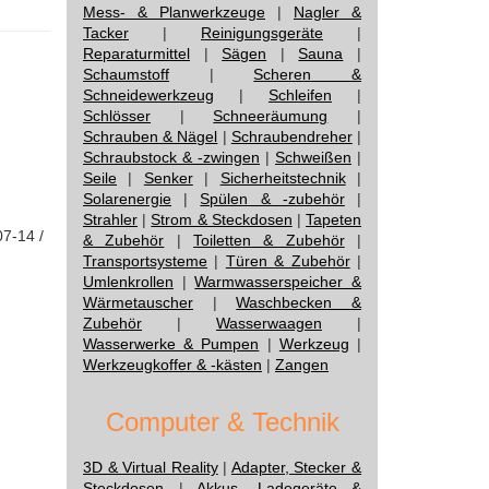
Mess- & Planwerkzeuge
|
Nagler &
Tacker
|
Reinigungsgeräte
|
Reparaturmittel
|
Sägen
|
Sauna
|
Schaumstoff
|
Scheren &
Schneidewerkzeug
|
Schleifen
|
Schlösser
|
Schneeräumung
|
Schrauben & Nägel
|
Schraubendreher
|
Schraubstock & -zwingen
|
Schweißen
|
Seile
|
Senker
|
Sicherheitstechnik
|
Solarenergie
|
Spülen & -zubehör
|
Strahler
|
Strom & Steckdosen
|
Tapeten
07-14 /
& Zubehör
|
Toiletten & Zubehör
|
Transportsysteme
|
Türen & Zubehör
|
Umlenkrollen
|
Warmwasserspeicher &
Wärmetauscher
|
Waschbecken &
Zubehör
|
Wasserwaagen
|
Wasserwerke & Pumpen
|
Werkzeug
|
Werkzeugkoffer & -kästen
|
Zangen
Computer & Technik
3D & Virtual Reality
|
Adapter, Stecker &
Steckdosen
|
Akkus, Ladegeräte &