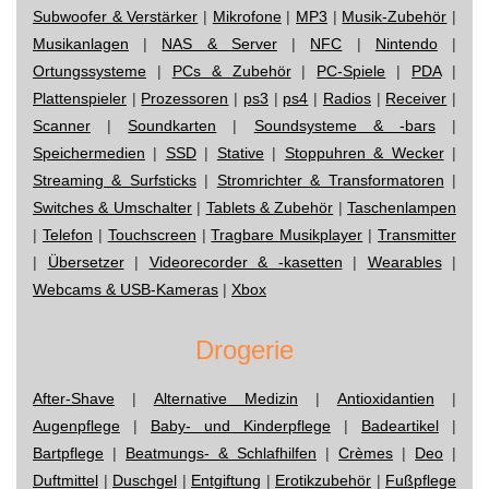
Subwoofer & Verstärker
|
Mikrofone
|
MP3
|
Musik-Zubehör
|
Musikanlagen
|
NAS & Server
|
NFC
|
Nintendo
|
Ortungssysteme
|
PCs & Zubehör
|
PC-Spiele
|
PDA
|
Plattenspieler
|
Prozessoren
|
ps3
|
ps4
|
Radios
|
Receiver
|
Scanner
|
Soundkarten
|
Soundsysteme & -bars
|
Speichermedien
|
SSD
|
Stative
|
Stoppuhren & Wecker
|
Streaming & Surfsticks
|
Stromrichter & Transformatoren
|
Switches & Umschalter
|
Tablets & Zubehör
|
Taschenlampen
|
Telefon
|
Touchscreen
|
Tragbare Musikplayer
|
Transmitter
|
Übersetzer
|
Videorecorder & -kasetten
|
Wearables
|
Webcams & USB-Kameras
|
Xbox
Drogerie
After-Shave
|
Alternative Medizin
|
Antioxidantien
|
Augenpflege
|
Baby- und Kinderpflege
|
Badeartikel
|
Bartpflege
|
Beatmungs- & Schlafhilfen
|
Crèmes
|
Deo
|
Duftmittel
|
Duschgel
|
Entgiftung
|
Erotikzubehör
|
Fußpflege