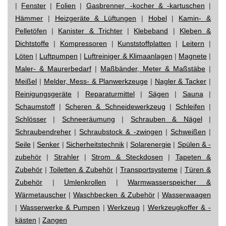
|
Fenster
|
Folien
|
Gasbrenner, -kocher & -kartuschen
|
Hämmer
|
Heizgeräte & Lüftungen
|
Hobel
|
Kamin- &
Pelletöfen
|
Kanister & Trichter
|
Klebeband
|
Kleben &
Dichtstoffe
|
Kompressoren
|
Kunststoffplatten
|
Leitern
|
Löten
|
Luftpumpen
|
Luftreiniger & Klimaanlagen
|
Magnete
|
Maler- & Maurerbedarf
|
Maßbänder, Meter & Maßstäbe
|
Meißel
|
Melder, Mess- & Planwerkzeuge
|
Nagler & Tacker
|
Reinigungsgeräte
|
Reparaturmittel
|
Sägen
|
Sauna
|
Schaumstoff
|
Scheren & Schneidewerkzeug
|
Schleifen
|
Schlösser
|
Schneeräumung
|
Schrauben & Nägel
|
Schraubendreher
|
Schraubstock & -zwingen
|
Schweißen
|
Seile
|
Senker
|
Sicherheitstechnik
|
Solarenergie
|
Spülen & -
zubehör
|
Strahler
|
Strom & Steckdosen
|
Tapeten &
Zubehör
|
Toiletten & Zubehör
|
Transportsysteme
|
Türen &
Zubehör
|
Umlenkrollen
|
Warmwasserspeicher &
Wärmetauscher
|
Waschbecken & Zubehör
|
Wasserwaagen
|
Wasserwerke & Pumpen
|
Werkzeug
|
Werkzeugkoffer & -
kästen
|
Zangen