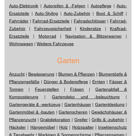
Auto-Elektronik
|
Autoreifen & -Felgen
|
Autopflege
|
Auto-
Ersatzteile
|
Auto-Styling
|
Auto-Zubehör
|
Boot & Schiff
|
Fahrräder
|
Fahrrad-Ersatzteile
|
Fahradschlösser
|
Fahrrad-
Zubehör
|
Fahrzeugsicherheit
|
Kindersitze
|
Kraftrad-
Ersatzteile
|
Motorrad
|
Navigation & Blitzerwarner
|
Wohnwagen
|
Weitere Fahrzeuge
Garten
Anzucht
|
Bewässerung
|
Blumen & Pflanzen
|
Blumentöpfe &
Pflanzengefäße
|
Dünger & Bodenpflege
|
Ernten
|
Fässer &
Tonnen
|
Feuerstellen
|
Fräsen
|
Gartenabfall &
Kompostierung
|
Gartendeko und -beleuchtung
|
Gartengeräte & -werkzeug
|
Gartenhäuser
|
Gartenkleidung
|
Gartenmöbel & -bauten
|
Gartenscheren
|
Gewächshäuser &
Pflanzenzucht
|
Grabdekoration
|
Greifer
|
Grills & -zubehör
|
Häcksler
|
Hängemöbel
|
Holz
|
Holzspalter
|
Insektenschutz
& Tierabwehr
|
Markisen & Sonnenschirme
|
Pflanzensamen
|