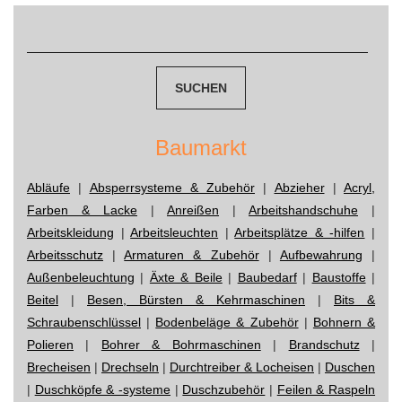
navigation
Suchen
nach:
Baumarkt
Abläufe
|
Absperrsysteme & Zubehör
|
Abzieher
|
Acryl,
Farben & Lacke
|
Anreißen
|
Arbeitshandschuhe
|
Arbeitskleidung
|
Arbeitsleuchten
|
Arbeitsplätze & -hilfen
|
Arbeitsschutz
|
Armaturen & Zubehör
|
Aufbewahrung
|
Außenbeleuchtung
|
Äxte & Beile
|
Baubedarf
|
Baustoffe
|
Beitel
|
Besen, Bürsten & Kehrmaschinen
|
Bits &
Schraubenschlüssel
|
Bodenbeläge & Zubehör
|
Bohnern &
Polieren
|
Bohrer & Bohrmaschinen
|
Brandschutz
|
Brecheisen
|
Drechseln
|
Durchtreiber & Locheisen
|
Duschen
|
Duschköpfe & -systeme
|
Duschzubehör
|
Feilen & Raspeln