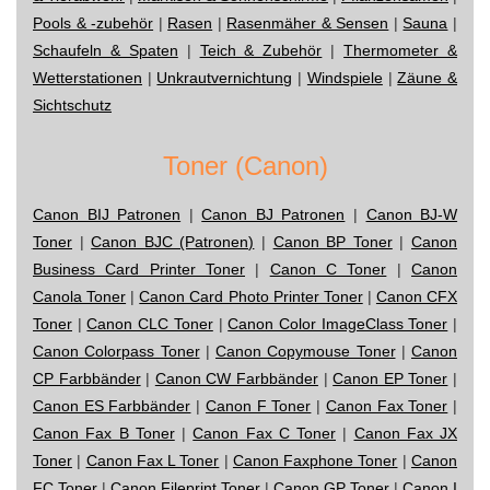
Pools & -zubehör
|
Rasen
|
Rasenmäher & Sensen
|
Sauna
|
Schaufeln & Spaten
|
Teich & Zubehör
|
Thermometer &
Wetterstationen
|
Unkrautvernichtung
|
Windspiele
|
Zäune &
Sichtschutz
Toner (Canon)
Canon BIJ Patronen
|
Canon BJ Patronen
|
Canon BJ-W
Toner
|
Canon BJC (Patronen)
|
Canon BP Toner
|
Canon
Business Card Printer Toner
|
Canon C Toner
|
Canon
Canola Toner
|
Canon Card Photo Printer Toner
|
Canon CFX
Toner
|
Canon CLC Toner
|
Canon Color ImageClass Toner
|
Canon Colorpass Toner
|
Canon Copymouse Toner
|
Canon
CP Farbbänder
|
Canon CW Farbbänder
|
Canon EP Toner
|
Canon ES Farbbänder
|
Canon F Toner
|
Canon Fax Toner
|
Canon Fax B Toner
|
Canon Fax C Toner
|
Canon Fax JX
Toner
|
Canon Fax L Toner
|
Canon Faxphone Toner
|
Canon
FC Toner
|
Canon Fileprint Toner
|
Canon GP Toner
|
Canon I