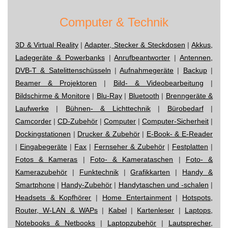
Computer & Technik
3D & Virtual Reality
|
Adapter, Stecker & Steckdosen
|
Akkus,
Ladegeräte & Powerbanks
|
Anrufbeantworter
|
Antennen,
DVB-T & Satelittenschüsseln
|
Aufnahmegeräte
|
Backup
|
Beamer & Projektoren
|
Bild- & Videobearbeitung
|
Bildschirme & Monitore
|
Blu-Ray
|
Bluetooth
|
Brenngeräte &
Laufwerke
|
Bühnen- & Lichttechnik
|
Bürobedarf
|
Camcorder
|
CD-Zubehör
|
Computer
|
Computer-Sicherheit
|
Dockingstationen
|
Drucker & Zubehör
|
E-Book- & E-Reader
|
Eingabegeräte
|
Fax
|
Fernseher & Zubehör
|
Festplatten
|
Fotos & Kameras
|
Foto- & Kamerataschen
|
Foto- &
Kamerazubehör
|
Funktechnik
|
Grafikkarten
|
Handy &
Smartphone
|
Handy-Zubehör
|
Handytaschen und -schalen
|
Headsets & Kopfhörer
|
Home Entertainment
|
Hotspots,
Router, W-LAN & WAPs
|
Kabel
|
Kartenleser
|
Laptops,
Notebooks & Netbooks
|
Laptopzubehör
|
Lautsprecher,