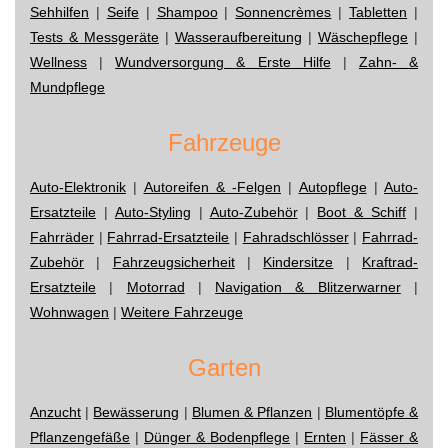
Sehhilfen
|
Seife
|
Shampoo
|
Sonnencrèmes
|
Tabletten
|
Tests & Messgeräte
|
Wasseraufbereitung
|
Wäschepflege
|
Wellness
|
Wundversorgung & Erste Hilfe
|
Zahn- &
Mundpflege
Fahrzeuge
Auto-Elektronik
|
Autoreifen & -Felgen
|
Autopflege
|
Auto-
Ersatzteile
|
Auto-Styling
|
Auto-Zubehör
|
Boot & Schiff
|
Fahrräder
|
Fahrrad-Ersatzteile
|
Fahradschlösser
|
Fahrrad-
Zubehör
|
Fahrzeugsicherheit
|
Kindersitze
|
Kraftrad-
Ersatzteile
|
Motorrad
|
Navigation & Blitzerwarner
|
Wohnwagen
|
Weitere Fahrzeuge
Garten
Anzucht
|
Bewässerung
|
Blumen & Pflanzen
|
Blumentöpfe &
Pflanzengefäße
|
Dünger & Bodenpflege
|
Ernten
|
Fässer &