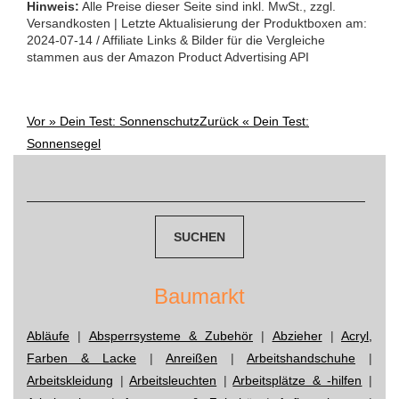
Hinweis:
Alle Preise dieser Seite sind inkl. MwSt., zzgl.
Versandkosten | Letzte Aktualisierung der Produktboxen am:
2024-07-14 / Affiliate Links & Bilder für die Vergleiche
stammen aus der Amazon Product Advertising API
Vor »
Dein Test: Sonnenschutz
Zurück «
Dein Test:
Post
Sonnensegel
navigation
Suchen
nach:
Baumarkt
Abläufe
|
Absperrsysteme & Zubehör
|
Abzieher
|
Acryl,
Farben & Lacke
|
Anreißen
|
Arbeitshandschuhe
|
Arbeitskleidung
|
Arbeitsleuchten
|
Arbeitsplätze & -hilfen
|