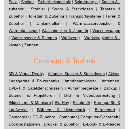
Seile
|
Senker
|
Sicherheitstechnik
|
Solarenergie
|
Spülen & -
zubehör
|
Strahler
|
Strom & Steckdosen
|
Tapeten &
Zubehör
|
Toiletten & Zubehör
|
Transportsysteme
|
Türen &
Zubehör
|
Umlenkrollen
|
Warmwasserspeicher &
Wärmetauscher
|
Waschbecken & Zubehör
|
Wasserwaagen
|
Wasserwerke & Pumpen
|
Werkzeug
|
Werkzeugkoffer & -
kästen
|
Zangen
Computer & Technik
3D & Virtual Reality
|
Adapter, Stecker & Steckdosen
|
Akkus,
Ladegeräte & Powerbanks
|
Anrufbeantworter
|
Antennen,
DVB-T & Satelittenschüsseln
|
Aufnahmegeräte
|
Backup
|
Beamer & Projektoren
|
Bild- & Videobearbeitung
|
Bildschirme & Monitore
|
Blu-Ray
|
Bluetooth
|
Brenngeräte &
Laufwerke
|
Bühnen- & Lichttechnik
|
Bürobedarf
|
Camcorder
|
CD-Zubehör
|
Computer
|
Computer-Sicherheit
|
Dockingstationen
|
Drucker & Zubehör
|
E-Book- & E-Reader