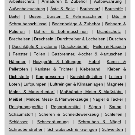
Arbeitsschutz
|
Armaturen & Zubehör
|
Aufbewahrung
|
Außenbeleuchtung
|
Äxte & Beile
|
Baubedarf
|
Baustoffe
|
Beitel
|
Besen, Bürsten & Kehrmaschinen
|
Bits &
Schraubenschlüssel
|
Bodenbeläge & Zubehör
|
Bohnern &
Polieren
|
Bohrer & Bohrmaschinen
|
Brandschutz
|
Brecheisen
|
Drechseln
|
Durchtreiber & Locheisen
|
Duschen
|
Duschköpfe & -systeme
|
Duschzubehör
|
Feilen & Raspeln
|
Fenster
|
Folien
|
Gasbrenner, -kocher & -kartuschen
|
Hämmer
|
Heizgeräte & Lüftungen
|
Hobel
|
Kamin- &
Pelletöfen
|
Kanister & Trichter
|
Klebeband
|
Kleben &
Dichtstoffe
|
Kompressoren
|
Kunststoffplatten
|
Leitern
|
Löten
|
Luftpumpen
|
Luftreiniger & Klimaanlagen
|
Magnete
|
Maler- & Maurerbedarf
|
Maßbänder, Meter & Maßstäbe
|
Meißel
|
Melder, Mess- & Planwerkzeuge
|
Nagler & Tacker
|
Reinigungsgeräte
|
Reparaturmittel
|
Sägen
|
Sauna
|
Schaumstoff
|
Scheren & Schneidewerkzeug
|
Schleifen
|
Schlösser
|
Schneeräumung
|
Schrauben & Nägel
|
Schraubendreher
|
Schraubstock & -zwingen
|
Schweißen
|