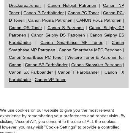
Druckerpatronen
|
Canon Notejet Patronen
|
Canon NP
Toner
|
Canon P Farbbänder
|
Canon PC Toner
|
Canon PC-
D Toner
|
Canon Pixma Patronen
|
CANON Pixus Patronen
|
Canon QS Toner
|
Canon S Patronen
|
Canon Selphy CP
Patronen
|
Canon Selphy DS Patronen
|
Canon Selphy ES
Farbbänder
|
Canon Smartbase MF Toner
|
Canon
Smartbase MP Patronen
|
Canon Smartbase MPC Patronen
|
Canon Smartbase PC Toner
|
Weitere Toner & Patronen für
Canon
|
Canon SP Farbbänder
|
Canon Starwriter Patronen
|
Canon SX Farbbänder
|
Canon T Farbbänder
|
Canon TX
Farbbänder
|
Canon VP Toner
Impressum
|
Datenschutz
|
Startseite
We use cookies on our website to give you the most relevant
experience by remembering your preferences and repeat visits. By
clicking “Accept All”, you consent to the use of ALL the cookies.
However, you may visit "Cookie Settings" to provide a controlled
consent.