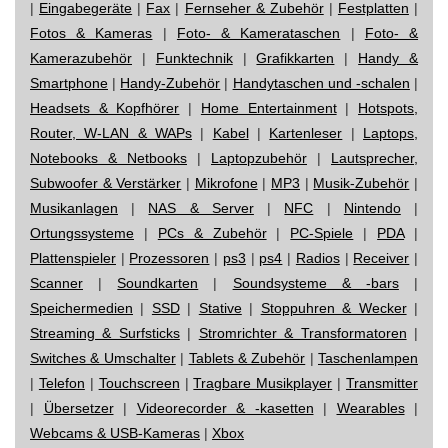
|
Eingabegeräte
|
Fax
|
Fernseher & Zubehör
|
Festplatten
|
Fotos & Kameras
|
Foto- & Kamerataschen
|
Foto- &
Kamerazubehör
|
Funktechnik
|
Grafikkarten
|
Handy &
Smartphone
|
Handy-Zubehör
|
Handytaschen und -schalen
|
Headsets & Kopfhörer
|
Home Entertainment
|
Hotspots,
Router, W-LAN & WAPs
|
Kabel
|
Kartenleser
|
Laptops,
Notebooks & Netbooks
|
Laptopzubehör
|
Lautsprecher,
Subwoofer & Verstärker
|
Mikrofone
|
MP3
|
Musik-Zubehör
|
Musikanlagen
|
NAS & Server
|
NFC
|
Nintendo
|
Ortungssysteme
|
PCs & Zubehör
|
PC-Spiele
|
PDA
|
Plattenspieler
|
Prozessoren
|
ps3
|
ps4
|
Radios
|
Receiver
|
Scanner
|
Soundkarten
|
Soundsysteme & -bars
|
Speichermedien
|
SSD
|
Stative
|
Stoppuhren & Wecker
|
Streaming & Surfsticks
|
Stromrichter & Transformatoren
|
Switches & Umschalter
|
Tablets & Zubehör
|
Taschenlampen
|
Telefon
|
Touchscreen
|
Tragbare Musikplayer
|
Transmitter
|
Übersetzer
|
Videorecorder & -kasetten
|
Wearables
|
Webcams & USB-Kameras
|
Xbox