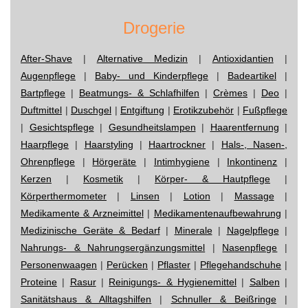
Drogerie
After-Shave
|
Alternative Medizin
|
Antioxidantien
|
Augenpflege
|
Baby- und Kinderpflege
|
Badeartikel
|
Bartpflege
|
Beatmungs- & Schlafhilfen
|
Crèmes
|
Deo
|
Duftmittel
|
Duschgel
|
Entgiftung
|
Erotikzubehör
|
Fußpflege
|
Gesichtspflege
|
Gesundheitslampen
|
Haarentfernung
|
Haarpflege
|
Haarstyling
|
Haartrockner
|
Hals-, Nasen-,
Ohrenpflege
|
Hörgeräte
|
Intimhygiene
|
Inkontinenz
|
Kerzen
|
Kosmetik
|
Körper- & Hautpflege
|
Körperthermometer
|
Linsen
|
Lotion
|
Massage
|
Medikamente & Arzneimittel
|
Medikamentenaufbewahrung
|
Medizinische Geräte & Bedarf
|
Minerale
|
Nagelpflege
|
Nahrungs- & Nahrungsergänzungsmittel
|
Nasenpflege
|
Personenwaagen
|
Perücken
|
Pflaster
|
Pflegehandschuhe
|
Proteine
|
Rasur
|
Reinigungs- & Hygienemittel
|
Salben
|
Sanitätshaus & Alltagshilfen
|
Schnuller & Beißringe
|