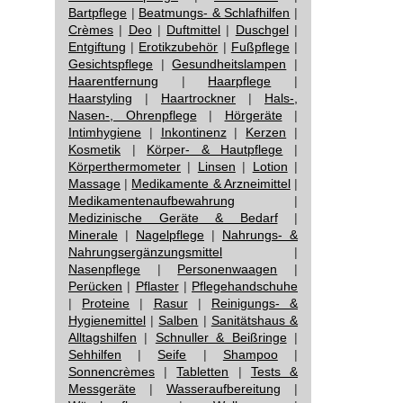
Bartpflege
|
Beatmungs- & Schlafhilfen
|
Crèmes
|
Deo
|
Duftmittel
|
Duschgel
|
Entgiftung
|
Erotikzubehör
|
Fußpflege
|
Gesichtspflege
|
Gesundheitslampen
|
Haarentfernung
|
Haarpflege
|
Haarstyling
|
Haartrockner
|
Hals-,
Nasen-, Ohrenpflege
|
Hörgeräte
|
Intimhygiene
|
Inkontinenz
|
Kerzen
|
Kosmetik
|
Körper- & Hautpflege
|
Körperthermometer
|
Linsen
|
Lotion
|
Massage
|
Medikamente & Arzneimittel
|
Medikamentenaufbewahrung
|
Medizinische Geräte & Bedarf
|
Minerale
|
Nagelpflege
|
Nahrungs- &
Nahrungsergänzungsmittel
|
Nasenpflege
|
Personenwaagen
|
Perücken
|
Pflaster
|
Pflegehandschuhe
|
Proteine
|
Rasur
|
Reinigungs- &
Hygienemittel
|
Salben
|
Sanitätshaus &
Alltagshilfen
|
Schnuller & Beißringe
|
Sehhilfen
|
Seife
|
Shampoo
|
Sonnencrèmes
|
Tabletten
|
Tests &
Messgeräte
|
Wasseraufbereitung
|