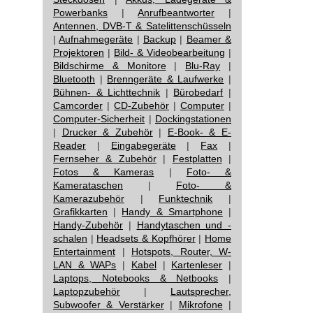
Powerbanks
|
Anrufbeantworter
|
Antennen, DVB-T & Satelittenschüsseln
|
Aufnahmegeräte
|
Backup
|
Beamer &
Projektoren
|
Bild- & Videobearbeitung
|
Bildschirme & Monitore
|
Blu-Ray
|
Bluetooth
|
Brenngeräte & Laufwerke
|
Bühnen- & Lichttechnik
|
Bürobedarf
|
Camcorder
|
CD-Zubehör
|
Computer
|
Computer-Sicherheit
|
Dockingstationen
|
Drucker & Zubehör
|
E-Book- & E-
Reader
|
Eingabegeräte
|
Fax
|
Fernseher & Zubehör
|
Festplatten
|
Fotos & Kameras
|
Foto- &
Kamerataschen
|
Foto- &
Kamerazubehör
|
Funktechnik
|
Grafikkarten
|
Handy & Smartphone
|
Handy-Zubehör
|
Handytaschen und -
schalen
|
Headsets & Kopfhörer
|
Home
Entertainment
|
Hotspots, Router, W-
LAN & WAPs
|
Kabel
|
Kartenleser
|
Laptops, Notebooks & Netbooks
|
Laptopzubehör
|
Lautsprecher,
Subwoofer & Verstärker
|
Mikrofone
|