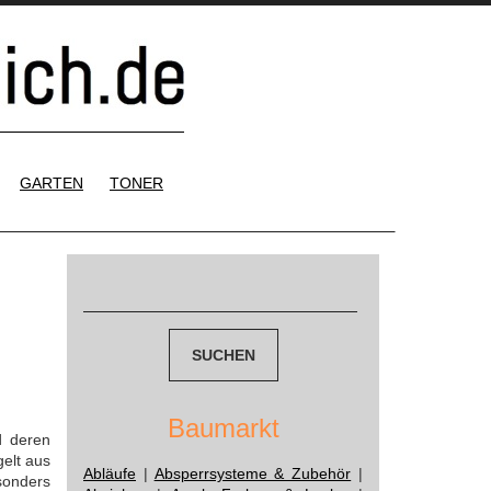
GARTEN
TONER
Suchen
nach:
Baumarkt
d deren
elt aus
Abläufe
|
Absperrsysteme & Zubehör
|
sonders