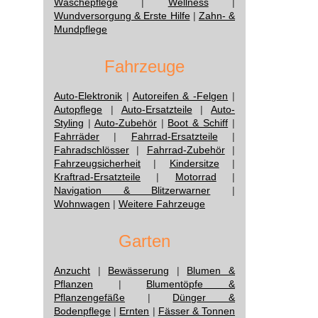
Wäschepflege
|
Wellness
|
Wundversorgung & Erste Hilfe
|
Zahn- &
Mundpflege
Fahrzeuge
Auto-Elektronik
|
Autoreifen & -Felgen
|
Autopflege
|
Auto-Ersatzteile
|
Auto-
Styling
|
Auto-Zubehör
|
Boot & Schiff
|
Fahrräder
|
Fahrrad-Ersatzteile
|
Fahradschlösser
|
Fahrrad-Zubehör
|
Fahrzeugsicherheit
|
Kindersitze
|
Kraftrad-Ersatzteile
|
Motorrad
|
Navigation & Blitzerwarner
|
Wohnwagen
|
Weitere Fahrzeuge
Garten
Anzucht
|
Bewässerung
|
Blumen &
Pflanzen
|
Blumentöpfe &
Pflanzengefäße
|
Dünger &
Bodenpflege
|
Ernten
|
Fässer & Tonnen