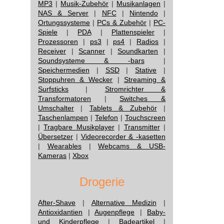
MP3
|
Musik-Zubehör
|
Musikanlagen
|
NAS & Server
|
NFC
|
Nintendo
|
Ortungssysteme
|
PCs & Zubehör
|
PC-
Spiele
|
PDA
|
Plattenspieler
|
Prozessoren
|
ps3
|
ps4
|
Radios
|
Receiver
|
Scanner
|
Soundkarten
|
Soundsysteme & -bars
|
Speichermedien
|
SSD
|
Stative
|
Stoppuhren & Wecker
|
Streaming &
Surfsticks
|
Stromrichter &
Transformatoren
|
Switches &
Umschalter
|
Tablets & Zubehör
|
Taschenlampen
|
Telefon
|
Touchscreen
|
Tragbare Musikplayer
|
Transmitter
|
Übersetzer
|
Videorecorder & -kasetten
|
Wearables
|
Webcams & USB-
Kameras
|
Xbox
Drogerie
After-Shave
|
Alternative Medizin
|
Antioxidantien
|
Augenpflege
|
Baby-
und Kinderpflege
|
Badeartikel
|