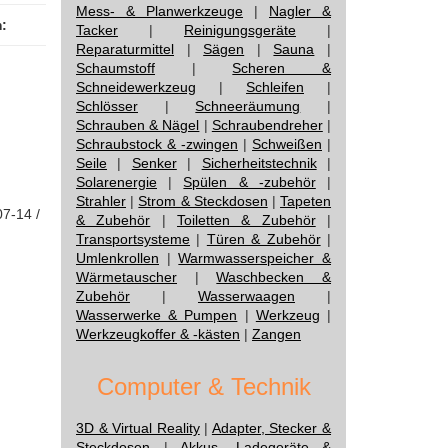
Mess- & Planwerkzeuge
|
Nagler &
:
Tacker
|
Reinigungsgeräte
|
Reparaturmittel
|
Sägen
|
Sauna
|
Schaumstoff
|
Scheren &
Schneidewerkzeug
|
Schleifen
|
Schlösser
|
Schneeräumung
|
Schrauben & Nägel
|
Schraubendreher
|
Schraubstock & -zwingen
|
Schweißen
|
Seile
|
Senker
|
Sicherheitstechnik
|
Solarenergie
|
Spülen & -zubehör
|
Strahler
|
Strom & Steckdosen
|
Tapeten
07-14 /
& Zubehör
|
Toiletten & Zubehör
|
Transportsysteme
|
Türen & Zubehör
|
Umlenkrollen
|
Warmwasserspeicher &
Wärmetauscher
|
Waschbecken &
Zubehör
|
Wasserwaagen
|
Wasserwerke & Pumpen
|
Werkzeug
|
Werkzeugkoffer & -kästen
|
Zangen
Computer & Technik
3D & Virtual Reality
|
Adapter, Stecker &
Steckdosen
|
Akkus, Ladegeräte &