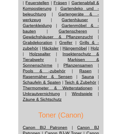
|
Feuerstellen
|
Fräsen
|
Gartenabfall &
Kompostierung
|
Gartendeko und -
beleuchtung
|
Gartengeräte & -
werkzeug
|
Gartenhäuser
|
Gartenkleidung
|
Gartenmöbel & -
bauten
|
Gartenscheren
|
Gewächshäuser & Pflanzenzucht
|
Grabdekoration
|
Greifer
|
Grills & -
zubehör
|
Häcksler
|
Hängemöbel
|
Holz
|
Holzspalter
|
Insektenschutz &
Tierabwehr
|
Markisen &
Sonnenschirme
|
Pflanzensamen
|
Pools & -zubehör
|
Rasen
|
Rasenmäher & Sensen
|
Sauna
|
Schaufeln & Spaten
|
Teich & Zubehör
|
Thermometer & Wetterstationen
|
Unkrautvernichtung
|
Windspiele
|
Zäune & Sichtschutz
Toner (Canon)
Canon BIJ Patronen
|
Canon BJ
Patronen
|
Canon BJ-W Toner
|
Canon