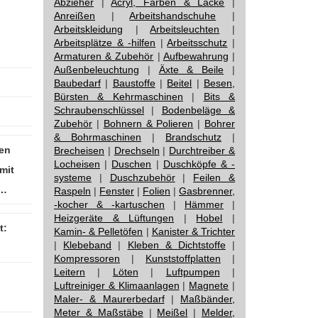
Abzieher
|
Acryl, Farben & Lacke
|
Anreißen
|
Arbeitshandschuhe
|
Arbeitskleidung
|
Arbeitsleuchten
|
Arbeitsplätze & -hilfen
|
Arbeitsschutz
|
Armaturen & Zubehör
|
Aufbewahrung
|
Außenbeleuchtung
|
Äxte & Beile
|
Baubedarf
|
Baustoffe
|
Beitel
|
Besen,
Bürsten & Kehrmaschinen
|
Bits &
Schraubenschlüssel
|
Bodenbeläge &
Zubehör
|
Bohnern & Polieren
|
Bohrer
& Bohrmaschinen
|
Brandschutz
|
en
Brecheisen
|
Drechseln
|
Durchtreiber &
Locheisen
|
Duschen
|
Duschköpfe & -
mit
systeme
|
Duschzubehör
|
Feilen &
L…
Raspeln
|
Fenster
|
Folien
|
Gasbrenner,
-kocher & -kartuschen
|
Hämmer
|
Heizgeräte & Lüftungen
|
Hobel
|
t:
Kamin- & Pelletöfen
|
Kanister & Trichter
|
Klebeband
|
Kleben & Dichtstoffe
|
Kompressoren
|
Kunststoffplatten
|
Leitern
|
Löten
|
Luftpumpen
|
Luftreiniger & Klimaanlagen
|
Magnete
|
Maler- & Maurerbedarf
|
Maßbänder,
Meter & Maßstäbe
|
Meißel
|
Melder,