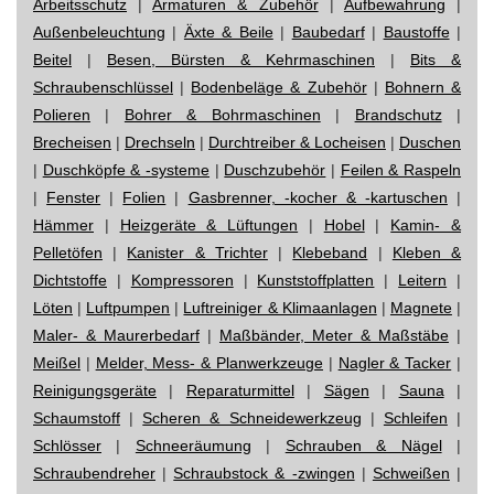
Arbeitsschutz
|
Armaturen & Zubehör
|
Aufbewahrung
|
Außenbeleuchtung
|
Äxte & Beile
|
Baubedarf
|
Baustoffe
|
Beitel
|
Besen, Bürsten & Kehrmaschinen
|
Bits &
Schraubenschlüssel
|
Bodenbeläge & Zubehör
|
Bohnern &
Polieren
|
Bohrer & Bohrmaschinen
|
Brandschutz
|
Brecheisen
|
Drechseln
|
Durchtreiber & Locheisen
|
Duschen
|
Duschköpfe & -systeme
|
Duschzubehör
|
Feilen & Raspeln
|
Fenster
|
Folien
|
Gasbrenner, -kocher & -kartuschen
|
Hämmer
|
Heizgeräte & Lüftungen
|
Hobel
|
Kamin- &
Pelletöfen
|
Kanister & Trichter
|
Klebeband
|
Kleben &
Dichtstoffe
|
Kompressoren
|
Kunststoffplatten
|
Leitern
|
Löten
|
Luftpumpen
|
Luftreiniger & Klimaanlagen
|
Magnete
|
Maler- & Maurerbedarf
|
Maßbänder, Meter & Maßstäbe
|
Meißel
|
Melder, Mess- & Planwerkzeuge
|
Nagler & Tacker
|
Reinigungsgeräte
|
Reparaturmittel
|
Sägen
|
Sauna
|
Schaumstoff
|
Scheren & Schneidewerkzeug
|
Schleifen
|
Schlösser
|
Schneeräumung
|
Schrauben & Nägel
|
Schraubendreher
|
Schraubstock & -zwingen
|
Schweißen
|