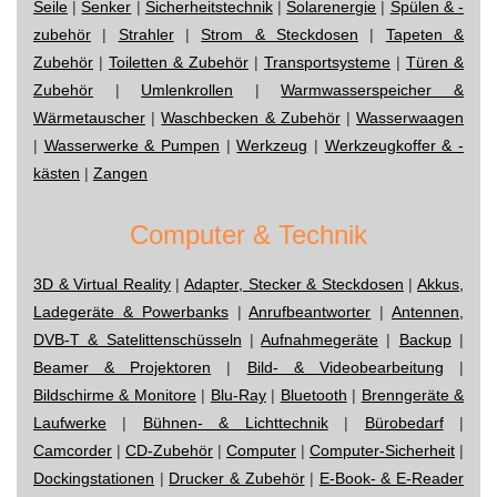
Seile
|
Senker
|
Sicherheitstechnik
|
Solarenergie
|
Spülen & -
zubehör
|
Strahler
|
Strom & Steckdosen
|
Tapeten &
Zubehör
|
Toiletten & Zubehör
|
Transportsysteme
|
Türen &
Zubehör
|
Umlenkrollen
|
Warmwasserspeicher &
Wärmetauscher
|
Waschbecken & Zubehör
|
Wasserwaagen
|
Wasserwerke & Pumpen
|
Werkzeug
|
Werkzeugkoffer & -
kästen
|
Zangen
Computer & Technik
3D & Virtual Reality
|
Adapter, Stecker & Steckdosen
|
Akkus,
Ladegeräte & Powerbanks
|
Anrufbeantworter
|
Antennen,
DVB-T & Satelittenschüsseln
|
Aufnahmegeräte
|
Backup
|
Beamer & Projektoren
|
Bild- & Videobearbeitung
|
Bildschirme & Monitore
|
Blu-Ray
|
Bluetooth
|
Brenngeräte &
Laufwerke
|
Bühnen- & Lichttechnik
|
Bürobedarf
|
Camcorder
|
CD-Zubehör
|
Computer
|
Computer-Sicherheit
|
Dockingstationen
|
Drucker & Zubehör
|
E-Book- & E-Reader