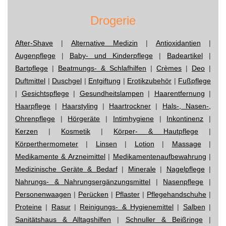
Drogerie
After-Shave
|
Alternative Medizin
|
Antioxidantien
|
Augenpflege
|
Baby- und Kinderpflege
|
Badeartikel
|
Bartpflege
|
Beatmungs- & Schlafhilfen
|
Crèmes
|
Deo
|
Duftmittel
|
Duschgel
|
Entgiftung
|
Erotikzubehör
|
Fußpflege
|
Gesichtspflege
|
Gesundheitslampen
|
Haarentfernung
|
Haarpflege
|
Haarstyling
|
Haartrockner
|
Hals-, Nasen-,
Ohrenpflege
|
Hörgeräte
|
Intimhygiene
|
Inkontinenz
|
Kerzen
|
Kosmetik
|
Körper- & Hautpflege
|
Körperthermometer
|
Linsen
|
Lotion
|
Massage
|
Medikamente & Arzneimittel
|
Medikamentenaufbewahrung
|
Medizinische Geräte & Bedarf
|
Minerale
|
Nagelpflege
|
Nahrungs- & Nahrungsergänzungsmittel
|
Nasenpflege
|
Personenwaagen
|
Perücken
|
Pflaster
|
Pflegehandschuhe
|
Proteine
|
Rasur
|
Reinigungs- & Hygienemittel
|
Salben
|
Sanitätshaus & Alltagshilfen
|
Schnuller & Beißringe
|