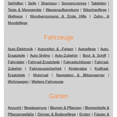
Sehhilfen
|
Seife
|
Shampoo
|
Sonnencrèmes
|
Tabletten
|
Tests & Messgeräte
|
Wasseraufbereitung
|
Wäschepflege
|
Wellness
|
Wundversorgung & Erste Hilfe
|
Zahn- &
Mundpflege
Fahrzeuge
Auto-Elektronik
|
Autoreifen & -Felgen
|
Autopflege
|
Auto-
Ersatzteile
|
Auto-Styling
|
Auto-Zubehör
|
Boot & Schiff
|
Fahrräder
|
Fahrrad-Ersatzteile
|
Fahradschlösser
|
Fahrrad-
Zubehör
|
Fahrzeugsicherheit
|
Kindersitze
|
Kraftrad-
Ersatzteile
|
Motorrad
|
Navigation & Blitzerwarner
|
Wohnwagen
|
Weitere Fahrzeuge
Garten
Anzucht
|
Bewässerung
|
Blumen & Pflanzen
|
Blumentöpfe &
Pflanzengefäße
|
Dünger & Bodenpflege
|
Ernten
|
Fässer &