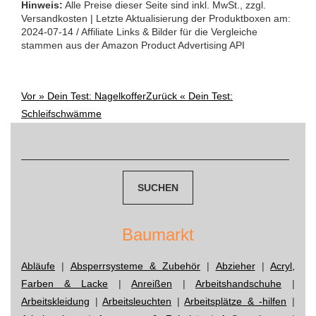
Hinweis:
Alle Preise dieser Seite sind inkl. MwSt., zzgl.
Versandkosten | Letzte Aktualisierung der Produktboxen am:
2024-07-14 / Affiliate Links & Bilder für die Vergleiche
stammen aus der Amazon Product Advertising API
Vor »
Dein Test: Nagelkoffer
Zurück «
Dein Test:
Post
Schleifschwämme
Suchen
navigation
nach:
Baumarkt
Abläufe
|
Absperrsysteme & Zubehör
|
Abzieher
|
Acryl,
Farben & Lacke
|
Anreißen
|
Arbeitshandschuhe
|
Arbeitskleidung
|
Arbeitsleuchten
|
Arbeitsplätze & -hilfen
|