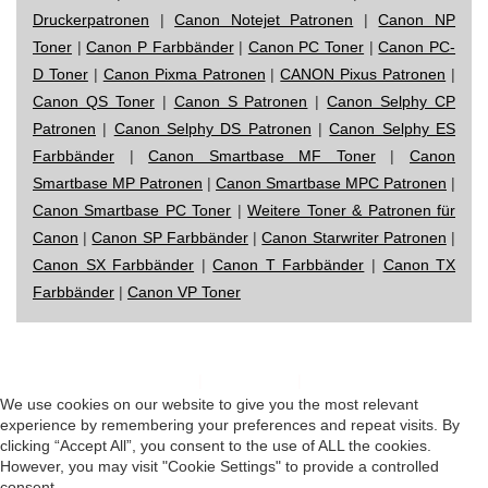
Druckerpatronen
|
Canon Notejet Patronen
|
Canon NP
Toner
|
Canon P Farbbänder
|
Canon PC Toner
|
Canon PC-
D Toner
|
Canon Pixma Patronen
|
CANON Pixus Patronen
|
Canon QS Toner
|
Canon S Patronen
|
Canon Selphy CP
Patronen
|
Canon Selphy DS Patronen
|
Canon Selphy ES
Farbbänder
|
Canon Smartbase MF Toner
|
Canon
Smartbase MP Patronen
|
Canon Smartbase MPC Patronen
|
Canon Smartbase PC Toner
|
Weitere Toner & Patronen für
Canon
|
Canon SP Farbbänder
|
Canon Starwriter Patronen
|
Canon SX Farbbänder
|
Canon T Farbbänder
|
Canon TX
Farbbänder
|
Canon VP Toner
Impressum
|
Datenschutz
|
Startseite
We use cookies on our website to give you the most relevant
experience by remembering your preferences and repeat visits. By
clicking “Accept All”, you consent to the use of ALL the cookies.
However, you may visit "Cookie Settings" to provide a controlled
consent.