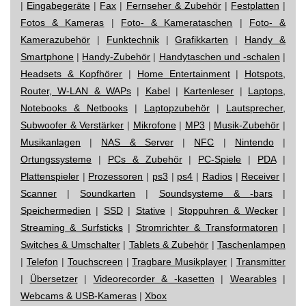
|
Eingabegeräte
|
Fax
|
Fernseher & Zubehör
|
Festplatten
|
Fotos & Kameras
|
Foto- & Kamerataschen
|
Foto- &
Kamerazubehör
|
Funktechnik
|
Grafikkarten
|
Handy &
Smartphone
|
Handy-Zubehör
|
Handytaschen und -schalen
|
Headsets & Kopfhörer
|
Home Entertainment
|
Hotspots,
Router, W-LAN & WAPs
|
Kabel
|
Kartenleser
|
Laptops,
Notebooks & Netbooks
|
Laptopzubehör
|
Lautsprecher,
Subwoofer & Verstärker
|
Mikrofone
|
MP3
|
Musik-Zubehör
|
Musikanlagen
|
NAS & Server
|
NFC
|
Nintendo
|
Ortungssysteme
|
PCs & Zubehör
|
PC-Spiele
|
PDA
|
Plattenspieler
|
Prozessoren
|
ps3
|
ps4
|
Radios
|
Receiver
|
Scanner
|
Soundkarten
|
Soundsysteme & -bars
|
Speichermedien
|
SSD
|
Stative
|
Stoppuhren & Wecker
|
Streaming & Surfsticks
|
Stromrichter & Transformatoren
|
Switches & Umschalter
|
Tablets & Zubehör
|
Taschenlampen
|
Telefon
|
Touchscreen
|
Tragbare Musikplayer
|
Transmitter
|
Übersetzer
|
Videorecorder & -kasetten
|
Wearables
|
Webcams & USB-Kameras
|
Xbox