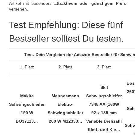
Artikel mit besonders
attraktivem oder günstigem Preis
versehen.
Test Empfehlung: Diese fünf
Bestseller solltest Du testen.
Test: Dein Vergleich der Amazon Bestseller für Schwi
1. Platz
2. Platz
3. Platz
Bos
Skil
260
Makita
Mannesmann
Schwingschleifer
Schwingschleifer
Elektro-
7348 AA (160W
Schl
190 W
Schwingschleifer
92 x 185 mm
BO3711J…
200 W M12333…
Variable Drehzahl
Schw
Klett- und Kle…