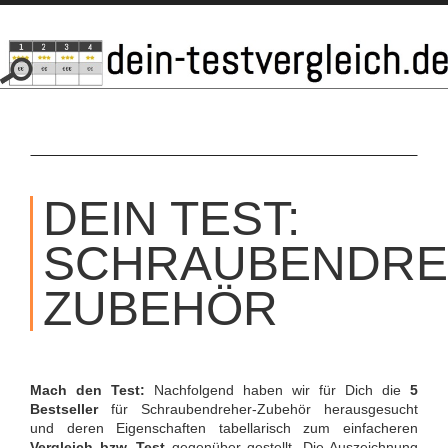
SKIP
TO
DEIN TEST:
CONTENT
SCHRAUBENDRE
ZUBEHÖR
Mach den Test:
Nachfolgend haben wir für Dich die
5
Bestseller
für Schraubendreher-Zubehör herausgesucht
und deren Eigenschaften tabellarisch zum einfacheren
Vergleich bzw. Test
gegenüber gestellt. Die Auszeichnung