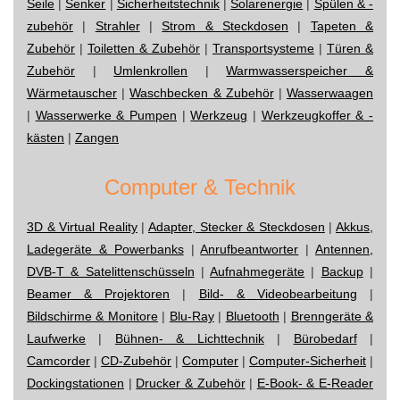
Seile
|
Senker
|
Sicherheitstechnik
|
Solarenergie
|
Spülen & -
zubehör
|
Strahler
|
Strom & Steckdosen
|
Tapeten &
Zubehör
|
Toiletten & Zubehör
|
Transportsysteme
|
Türen &
Zubehör
|
Umlenkrollen
|
Warmwasserspeicher &
Wärmetauscher
|
Waschbecken & Zubehör
|
Wasserwaagen
|
Wasserwerke & Pumpen
|
Werkzeug
|
Werkzeugkoffer & -
kästen
|
Zangen
Computer & Technik
3D & Virtual Reality
|
Adapter, Stecker & Steckdosen
|
Akkus,
Ladegeräte & Powerbanks
|
Anrufbeantworter
|
Antennen,
DVB-T & Satelittenschüsseln
|
Aufnahmegeräte
|
Backup
|
Beamer & Projektoren
|
Bild- & Videobearbeitung
|
Bildschirme & Monitore
|
Blu-Ray
|
Bluetooth
|
Brenngeräte &
Laufwerke
|
Bühnen- & Lichttechnik
|
Bürobedarf
|
Camcorder
|
CD-Zubehör
|
Computer
|
Computer-Sicherheit
|
Dockingstationen
|
Drucker & Zubehör
|
E-Book- & E-Reader