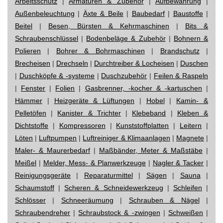
Arbeitsschutz
|
Armaturen & Zubehör
|
Aufbewahrung
|
Außenbeleuchtung
|
Äxte & Beile
|
Baubedarf
|
Baustoffe
|
Beitel
|
Besen, Bürsten & Kehrmaschinen
|
Bits &
Schraubenschlüssel
|
Bodenbeläge & Zubehör
|
Bohnern &
Polieren
|
Bohrer & Bohrmaschinen
|
Brandschutz
|
Brecheisen
|
Drechseln
|
Durchtreiber & Locheisen
|
Duschen
|
Duschköpfe & -systeme
|
Duschzubehör
|
Feilen & Raspeln
|
Fenster
|
Folien
|
Gasbrenner, -kocher & -kartuschen
|
Hämmer
|
Heizgeräte & Lüftungen
|
Hobel
|
Kamin- &
Pelletöfen
|
Kanister & Trichter
|
Klebeband
|
Kleben &
Dichtstoffe
|
Kompressoren
|
Kunststoffplatten
|
Leitern
|
Löten
|
Luftpumpen
|
Luftreiniger & Klimaanlagen
|
Magnete
|
Maler- & Maurerbedarf
|
Maßbänder, Meter & Maßstäbe
|
Meißel
|
Melder, Mess- & Planwerkzeuge
|
Nagler & Tacker
|
Reinigungsgeräte
|
Reparaturmittel
|
Sägen
|
Sauna
|
Schaumstoff
|
Scheren & Schneidewerkzeug
|
Schleifen
|
Schlösser
|
Schneeräumung
|
Schrauben & Nägel
|
Schraubendreher
|
Schraubstock & -zwingen
|
Schweißen
|