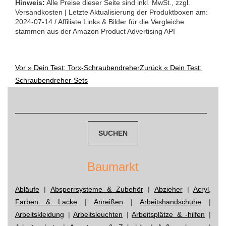
Hinweis:
Alle Preise dieser Seite sind inkl. MwSt., zzgl.
Versandkosten | Letzte Aktualisierung der Produktboxen am:
2024-07-14 / Affiliate Links & Bilder für die Vergleiche
stammen aus der Amazon Product Advertising API
Vor »
Dein Test: Torx-Schraubendreher
Zurück «
Dein Test:
Post
Schraubendreher-Sets
Suchen
navigation
nach:
Baumarkt
Abläufe
|
Absperrsysteme & Zubehör
|
Abzieher
|
Acryl,
Farben & Lacke
|
Anreißen
|
Arbeitshandschuhe
|
Arbeitskleidung
|
Arbeitsleuchten
|
Arbeitsplätze & -hilfen
|