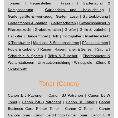
Tonnen
|
Feuerstellen
|
Fräsen
|
Gartenabfall &
Kompostierung
|
Gartendeko und -beleuchtung
|
Gartengeräte & -werkzeug
|
Gartenhäuser
|
Gartenkleidung
|
Gartenmöbel & -bauten
|
Gartenscheren
|
Gewächshäuser &
Pflanzenzucht
|
Grabdekoration
|
Greifer
|
Grills & -zubehör
|
Häcksler
|
Hängemöbel
|
Holz
|
Holzspalter
|
Insektenschutz
& Tierabwehr
|
Markisen & Sonnenschirme
|
Pflanzensamen
|
Pools & -zubehör
|
Rasen
|
Rasenmäher & Sensen
|
Sauna
|
Schaufeln & Spaten
|
Teich & Zubehör
|
Thermometer &
Wetterstationen
|
Unkrautvernichtung
|
Windspiele
|
Zäune &
Sichtschutz
Toner (Canon)
Canon BIJ Patronen
|
Canon BJ Patronen
|
Canon BJ-W
Toner
|
Canon BJC (Patronen)
|
Canon BP Toner
|
Canon
Business Card Printer Toner
|
Canon C Toner
|
Canon
Canola Toner
|
Canon Card Photo Printer Toner
|
Canon CFX