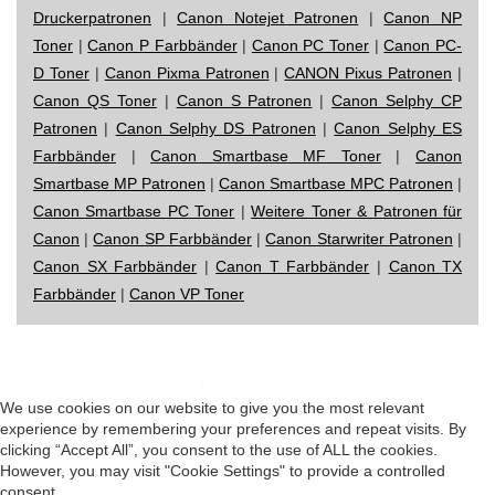
Druckerpatronen
|
Canon Notejet Patronen
|
Canon NP
Toner
|
Canon P Farbbänder
|
Canon PC Toner
|
Canon PC-
D Toner
|
Canon Pixma Patronen
|
CANON Pixus Patronen
|
Canon QS Toner
|
Canon S Patronen
|
Canon Selphy CP
Patronen
|
Canon Selphy DS Patronen
|
Canon Selphy ES
Farbbänder
|
Canon Smartbase MF Toner
|
Canon
Smartbase MP Patronen
|
Canon Smartbase MPC Patronen
|
Canon Smartbase PC Toner
|
Weitere Toner & Patronen für
Canon
|
Canon SP Farbbänder
|
Canon Starwriter Patronen
|
Canon SX Farbbänder
|
Canon T Farbbänder
|
Canon TX
Farbbänder
|
Canon VP Toner
Impressum
|
Datenschutz
|
Startseite
We use cookies on our website to give you the most relevant
experience by remembering your preferences and repeat visits. By
clicking “Accept All”, you consent to the use of ALL the cookies.
However, you may visit "Cookie Settings" to provide a controlled
consent.