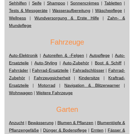
Sehhilfen
|
Seife
|
Shampoo
|
Sonnencrèmes
|
Tabletten
|
Tests & Messgeräte
|
Wasseraufbereitung
|
Wäschepflege
|
Wellness
|
Wundversorgung & Erste Hilfe
|
Zahn- &
Mundpflege
Fahrzeuge
Auto-Elektronik
|
Autoreifen & -Felgen
|
Autopflege
|
Auto-
Ersatzteile
|
Auto-Styling
|
Auto-Zubehör
|
Boot & Schiff
|
Fahrräder
|
Fahrrad-Ersatzteile
|
Fahradschlösser
|
Fahrrad-
Zubehör
|
Fahrzeugsicherheit
|
Kindersitze
|
Kraftrad-
Ersatzteile
|
Motorrad
|
Navigation & Blitzerwarner
|
Wohnwagen
|
Weitere Fahrzeuge
Garten
Anzucht
|
Bewässerung
|
Blumen & Pflanzen
|
Blumentöpfe &
Pflanzengefäße
|
Dünger & Bodenpflege
|
Ernten
|
Fässer &