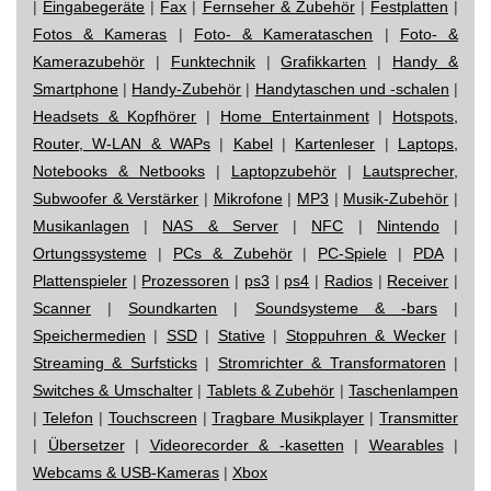
|
Eingabegeräte
|
Fax
|
Fernseher & Zubehör
|
Festplatten
|
Fotos & Kameras
|
Foto- & Kamerataschen
|
Foto- &
Kamerazubehör
|
Funktechnik
|
Grafikkarten
|
Handy &
Smartphone
|
Handy-Zubehör
|
Handytaschen und -schalen
|
Headsets & Kopfhörer
|
Home Entertainment
|
Hotspots,
Router, W-LAN & WAPs
|
Kabel
|
Kartenleser
|
Laptops,
Notebooks & Netbooks
|
Laptopzubehör
|
Lautsprecher,
Subwoofer & Verstärker
|
Mikrofone
|
MP3
|
Musik-Zubehör
|
Musikanlagen
|
NAS & Server
|
NFC
|
Nintendo
|
Ortungssysteme
|
PCs & Zubehör
|
PC-Spiele
|
PDA
|
Plattenspieler
|
Prozessoren
|
ps3
|
ps4
|
Radios
|
Receiver
|
Scanner
|
Soundkarten
|
Soundsysteme & -bars
|
Speichermedien
|
SSD
|
Stative
|
Stoppuhren & Wecker
|
Streaming & Surfsticks
|
Stromrichter & Transformatoren
|
Switches & Umschalter
|
Tablets & Zubehör
|
Taschenlampen
|
Telefon
|
Touchscreen
|
Tragbare Musikplayer
|
Transmitter
|
Übersetzer
|
Videorecorder & -kasetten
|
Wearables
|
Webcams & USB-Kameras
|
Xbox