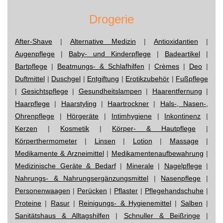
Drogerie
After-Shave
|
Alternative Medizin
|
Antioxidantien
|
Augenpflege
|
Baby- und Kinderpflege
|
Badeartikel
|
Bartpflege
|
Beatmungs- & Schlafhilfen
|
Crèmes
|
Deo
|
Duftmittel
|
Duschgel
|
Entgiftung
|
Erotikzubehör
|
Fußpflege
|
Gesichtspflege
|
Gesundheitslampen
|
Haarentfernung
|
Haarpflege
|
Haarstyling
|
Haartrockner
|
Hals-, Nasen-,
Ohrenpflege
|
Hörgeräte
|
Intimhygiene
|
Inkontinenz
|
Kerzen
|
Kosmetik
|
Körper- & Hautpflege
|
Körperthermometer
|
Linsen
|
Lotion
|
Massage
|
Medikamente & Arzneimittel
|
Medikamentenaufbewahrung
|
Medizinische Geräte & Bedarf
|
Minerale
|
Nagelpflege
|
Nahrungs- & Nahrungsergänzungsmittel
|
Nasenpflege
|
Personenwaagen
|
Perücken
|
Pflaster
|
Pflegehandschuhe
|
Proteine
|
Rasur
|
Reinigungs- & Hygienemittel
|
Salben
|
Sanitätshaus & Alltagshilfen
|
Schnuller & Beißringe
|