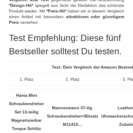
*Design-Hit*
spiegelt aus Sicht der Redaktion das schönste
Produkt wieder. Mit
*Preis-Hit*
haben wir in diesem Vergleich
einen Artikel mit besonders
attraktivem oder günstigem
Preis
versehen.
Test Empfehlung: Diese fünf
Bestseller solltest Du testen.
Test: Dein Vergleich der Amazon Bestse
1. Platz
2. Platz
3. Pl
Hama Mini
Schraubendreher
Mannesmann 37-tlg.
Leathe
Set 13-teilig
Schraubendreher+Bitsatz
Uhrmacherschr
Magnetisierbar
M11415…
Zubeh
Torque Schlitz