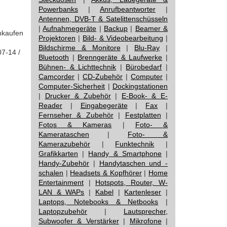
Powerbanks
|
Anrufbeantworter
|
Antennen, DVB-T & Satelittenschüsseln
|
Aufnahmegeräte
|
Backup
|
Beamer &
nkaufen
Projektoren
|
Bild- & Videobearbeitung
|
Bildschirme & Monitore
|
Blu-Ray
|
07-14 /
Bluetooth
|
Brenngeräte & Laufwerke
|
Bühnen- & Lichttechnik
|
Bürobedarf
|
Camcorder
|
CD-Zubehör
|
Computer
|
Computer-Sicherheit
|
Dockingstationen
|
Drucker & Zubehör
|
E-Book- & E-
Reader
|
Eingabegeräte
|
Fax
|
Fernseher & Zubehör
|
Festplatten
|
Fotos & Kameras
|
Foto- &
Kamerataschen
|
Foto- &
Kamerazubehör
|
Funktechnik
|
Grafikkarten
|
Handy & Smartphone
|
Handy-Zubehör
|
Handytaschen und -
schalen
|
Headsets & Kopfhörer
|
Home
Entertainment
|
Hotspots, Router, W-
LAN & WAPs
|
Kabel
|
Kartenleser
|
Laptops, Notebooks & Netbooks
|
Laptopzubehör
|
Lautsprecher,
Subwoofer & Verstärker
|
Mikrofone
|