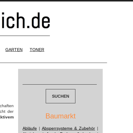
GARTEN
TONER
Suchen
nach:
chaften
cht der
Baumarkt
aktivem
Abläufe
|
Absperrsysteme & Zubehör
|