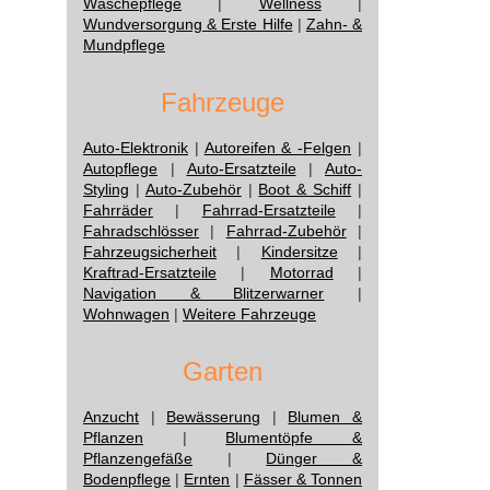
Wäschepflege
|
Wellness
|
Wundversorgung & Erste Hilfe
|
Zahn- &
Mundpflege
Fahrzeuge
Auto-Elektronik
|
Autoreifen & -Felgen
|
Autopflege
|
Auto-Ersatzteile
|
Auto-
Styling
|
Auto-Zubehör
|
Boot & Schiff
|
Fahrräder
|
Fahrrad-Ersatzteile
|
Fahradschlösser
|
Fahrrad-Zubehör
|
Fahrzeugsicherheit
|
Kindersitze
|
Kraftrad-Ersatzteile
|
Motorrad
|
Navigation & Blitzerwarner
|
Wohnwagen
|
Weitere Fahrzeuge
Garten
Anzucht
|
Bewässerung
|
Blumen &
Pflanzen
|
Blumentöpfe &
Pflanzengefäße
|
Dünger &
Bodenpflege
|
Ernten
|
Fässer & Tonnen