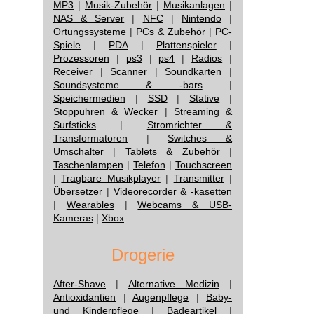
MP3
|
Musik-Zubehör
|
Musikanlagen
|
NAS & Server
|
NFC
|
Nintendo
|
Ortungssysteme
|
PCs & Zubehör
|
PC-
Spiele
|
PDA
|
Plattenspieler
|
Prozessoren
|
ps3
|
ps4
|
Radios
|
Receiver
|
Scanner
|
Soundkarten
|
Soundsysteme & -bars
|
Speichermedien
|
SSD
|
Stative
|
Stoppuhren & Wecker
|
Streaming &
Surfsticks
|
Stromrichter &
Transformatoren
|
Switches &
Umschalter
|
Tablets & Zubehör
|
Taschenlampen
|
Telefon
|
Touchscreen
|
Tragbare Musikplayer
|
Transmitter
|
Übersetzer
|
Videorecorder & -kasetten
|
Wearables
|
Webcams & USB-
Kameras
|
Xbox
Drogerie
After-Shave
|
Alternative Medizin
|
Antioxidantien
|
Augenpflege
|
Baby-
und Kinderpflege
|
Badeartikel
|