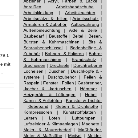
Abzieher
|
Acryl, Farben & Lacke
|
Anreißen
|
Arbeitshandschuhe
|
Arbeitskleidung
|
Arbeitsleuchten
|
Arbeitsplätze & -hilfen
|
Arbeitsschutz
|
Armaturen & Zubehör
|
Aufbewahrung
|
Außenbeleuchtung
|
Äxte & Beile
|
Baubedarf
|
Baustoffe
|
Beitel
|
Besen,
Bürsten & Kehrmaschinen
|
Bits &
Schraubenschlüssel
|
Bodenbeläge &
Zubehör
|
Bohnern & Polieren
|
Bohrer
079-1
& Bohrmaschinen
|
Brandschutz
|
e mit
Brecheisen
|
Drechseln
|
Durchtreiber &
Locheisen
|
Duschen
|
Duschköpfe & -
u…
systeme
|
Duschzubehör
|
Feilen &
Raspeln
|
Fenster
|
Folien
|
Gasbrenner,
-kocher & -kartuschen
|
Hämmer
|
Heizgeräte & Lüftungen
|
Hobel
|
Kamin- & Pelletöfen
|
Kanister & Trichter
|
Klebeband
|
Kleben & Dichtstoffe
|
Kompressoren
|
Kunststoffplatten
|
Leitern
|
Löten
|
Luftpumpen
|
Luftreiniger & Klimaanlagen
|
Magnete
|
Maler- & Maurerbedarf
|
Maßbänder,
Meter & Maßstäbe
|
Meißel
|
Melder,