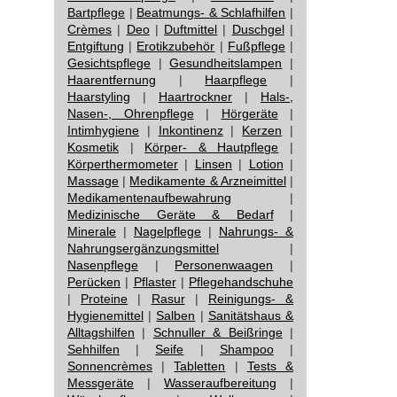
Bartpflege
|
Beatmungs- & Schlafhilfen
|
Crèmes
|
Deo
|
Duftmittel
|
Duschgel
|
Entgiftung
|
Erotikzubehör
|
Fußpflege
|
Gesichtspflege
|
Gesundheitslampen
|
Haarentfernung
|
Haarpflege
|
Haarstyling
|
Haartrockner
|
Hals-,
Nasen-, Ohrenpflege
|
Hörgeräte
|
Intimhygiene
|
Inkontinenz
|
Kerzen
|
Kosmetik
|
Körper- & Hautpflege
|
Körperthermometer
|
Linsen
|
Lotion
|
Massage
|
Medikamente & Arzneimittel
|
Medikamentenaufbewahrung
|
Medizinische Geräte & Bedarf
|
Minerale
|
Nagelpflege
|
Nahrungs- &
Nahrungsergänzungsmittel
|
Nasenpflege
|
Personenwaagen
|
Perücken
|
Pflaster
|
Pflegehandschuhe
|
Proteine
|
Rasur
|
Reinigungs- &
Hygienemittel
|
Salben
|
Sanitätshaus &
Alltagshilfen
|
Schnuller & Beißringe
|
Sehhilfen
|
Seife
|
Shampoo
|
Sonnencrèmes
|
Tabletten
|
Tests &
Messgeräte
|
Wasseraufbereitung
|