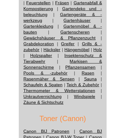
|
Feuerstellen
|
Fräsen
|
Gartenabfall &
Kompostierung
|
Gartendeko und -
beleuchtung
|
Gartengeräte & -
werkzeug
|
Gartenhäuser
|
Gartenkleidung
|
Gartenmöbel & -
bauten
|
Gartenscheren
|
Gewächshäuser & Pflanzenzucht
|
Grabdekoration
|
Greifer
|
Grills & -
zubehör
|
Häcksler
|
Hängemöbel
|
Holz
|
Holzspalter
|
Insektenschutz &
Tierabwehr
|
Markisen &
Sonnenschirme
|
Pflanzensamen
|
Pools & -zubehör
|
Rasen
|
Rasenmäher & Sensen
|
Sauna
|
Schaufeln & Spaten
|
Teich & Zubehör
|
Thermometer & Wetterstationen
|
Unkrautvernichtung
|
Windspiele
|
Zäune & Sichtschutz
Toner (Canon)
Canon BIJ Patronen
|
Canon BJ
Patronen
|
Canon BJ-W Toner
|
Canon