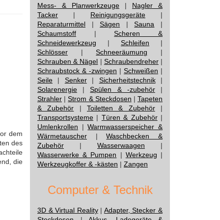
Mess- & Planwerkzeuge
|
Nagler &
Tacker
|
Reinigungsgeräte
|
Reparaturmittel
|
Sägen
|
Sauna
|
Schaumstoff
|
Scheren &
Schneidewerkzeug
|
Schleifen
|
Schlösser
|
Schneeräumung
|
Schrauben & Nägel
|
Schraubendreher
|
Schraubstock & -zwingen
|
Schweißen
|
Seile
|
Senker
|
Sicherheitstechnik
|
Solarenergie
|
Spülen & -zubehör
|
Strahler
|
Strom & Steckdosen
|
Tapeten
& Zubehör
|
Toiletten & Zubehör
|
Transportsysteme
|
Türen & Zubehör
|
Umlenkrollen
|
Warmwasserspeicher &
vor dem
Wärmetauscher
|
Waschbecken &
ften des
Zubehör
|
Wasserwaagen
|
chteile
Wasserwerke & Pumpen
|
Werkzeug
|
end, die
Werkzeugkoffer & -kästen
|
Zangen
Computer & Technik
3D & Virtual Reality
|
Adapter, Stecker &
Steckdosen
|
Akkus, Ladegeräte &