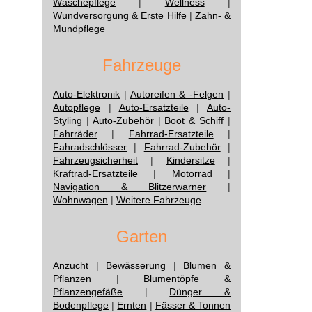
Wäschepflege
|
Wellness
|
Wundversorgung & Erste Hilfe
|
Zahn- &
Mundpflege
Fahrzeuge
Auto-Elektronik
|
Autoreifen & -Felgen
|
Autopflege
|
Auto-Ersatzteile
|
Auto-
Styling
|
Auto-Zubehör
|
Boot & Schiff
|
Fahrräder
|
Fahrrad-Ersatzteile
|
Fahradschlösser
|
Fahrrad-Zubehör
|
Fahrzeugsicherheit
|
Kindersitze
|
Kraftrad-Ersatzteile
|
Motorrad
|
Navigation & Blitzerwarner
|
Wohnwagen
|
Weitere Fahrzeuge
Garten
Anzucht
|
Bewässerung
|
Blumen &
Pflanzen
|
Blumentöpfe &
Pflanzengefäße
|
Dünger &
Bodenpflege
|
Ernten
|
Fässer & Tonnen