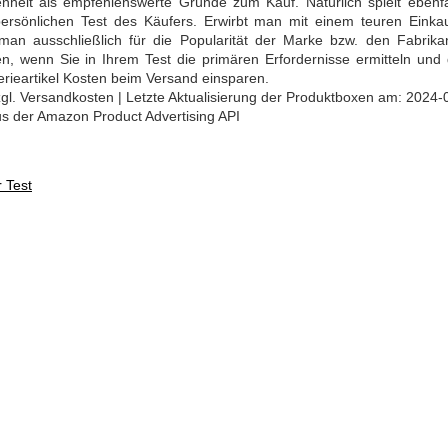
nheit als empfehlenswerte Gründe zum Kauf. Natürlich spielt ebenfa
persönlichen Test des Käufers. Erwirbt man mit einem teuren Einkau
 man ausschließlich für die Popularität der Marke bzw. den Fabrika
n, wenn Sie in Ihrem Test die primären Erfordernisse ermitteln und
erieartikel Kosten beim Versand einsparen.
 zzgl. Versandkosten | Letzte Aktualisierung der Produktboxen am: 2024-
aus der Amazon Product Advertising API
 Test