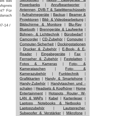
lls das
Powerbanks
|
Anrufbeantworter
|
fspreis
Antennen, DVB-T & Satelittenschüsseln
nt? Für
|
Aufnahmegeräte
|
Backup
|
Beamer &
 danach
Projektoren
|
Bild- & Videobearbeitung
|
Bildschirme & Monitore
|
Blu-Ray
|
07-14 /
Bluetooth
|
Brenngeräte & Laufwerke
|
Bühnen- & Lichttechnik
|
Bürobedarf
|
Camcorder
|
CD-Zubehör
|
Computer
|
Computer-Sicherheit
|
Dockingstationen
|
Drucker & Zubehör
|
E-Book- & E-
Reader
|
Eingabegeräte
|
Fax
|
Fernseher & Zubehör
|
Festplatten
|
Fotos & Kameras
|
Foto- &
Kamerataschen
|
Foto- &
Kamerazubehör
|
Funktechnik
|
Grafikkarten
|
Handy & Smartphone
|
Handy-Zubehör
|
Handytaschen und -
schalen
|
Headsets & Kopfhörer
|
Home
Entertainment
|
Hotspots, Router, W-
LAN & WAPs
|
Kabel
|
Kartenleser
|
Laptops, Notebooks & Netbooks
|
Laptopzubehör
|
Lautsprecher,
Subwoofer & Verstärker
|
Mikrofone
|