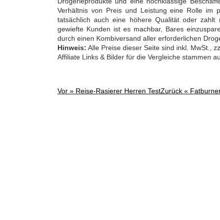
Drogerieprodukte und eine hochklassige Beschaffe
Verhältnis von Preis und Leistung eine Rolle im 
tatsächlich auch eine höhere Qualität oder zahlt
gewiefte Kunden ist es machbar, Bares einzuspare
durch einen Kombiversand aller erforderlichen Drog
Hinweis:
Alle Preise dieser Seite sind inkl. MwSt.,
Affiliate Links & Bilder für die Vergleiche stammen 
Vor »
Reise-Rasierer Herren Test
Zurück «
Fatburner
Post
navigation