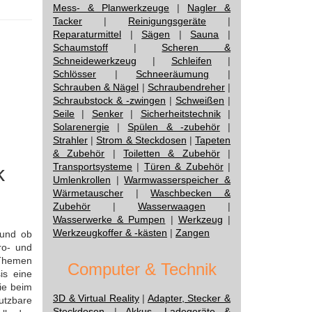
Mess- & Planwerkzeuge
|
Nagler &
Tacker
|
Reinigungsgeräte
|
Reparaturmittel
|
Sägen
|
Sauna
|
Schaumstoff
|
Scheren &
Schneidewerkzeug
|
Schleifen
|
Schlösser
|
Schneeräumung
|
Schrauben & Nägel
|
Schraubendreher
|
Schraubstock & -zwingen
|
Schweißen
|
Seile
|
Senker
|
Sicherheitstechnik
|
Solarenergie
|
Spülen & -zubehör
|
Strahler
|
Strom & Steckdosen
|
Tapeten
& Zubehör
|
Toiletten & Zubehör
|
Transportsysteme
|
Türen & Zubehör
|
k
Umlenkrollen
|
Warmwasserspeicher &
Wärmetauscher
|
Waschbecken &
Zubehör
|
Wasserwaagen
|
Wasserwerke & Pumpen
|
Werkzeug
|
Werkzeugkoffer & -kästen
|
Zangen
 und ob
ro- und
 Themen
Computer & Technik
is eine
die beim
3D & Virtual Reality
|
Adapter, Stecker &
utzbare
Steckdosen
|
Akkus, Ladegeräte &