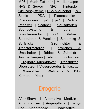
MP3
|
Musik-Zubehör
|
Musikanlagen
|
NAS & Server
|
NFC
|
Nintendo
|
Ortungssysteme
|
PCs & Zubehör
|
PC-
Spiele
|
PDA
|
Plattenspieler
|
Prozessoren
|
ps3
|
ps4
|
Radios
|
Receiver
|
Scanner
|
Soundkarten
|
Soundsysteme & -bars
|
Speichermedien
|
SSD
|
Stative
|
Stoppuhren & Wecker
|
Streaming &
Surfsticks
|
Stromrichter &
Transformatoren
|
Switches &
Umschalter
|
Tablets & Zubehör
|
Taschenlampen
|
Telefon
|
Touchscreen
|
Tragbare Musikplayer
|
Transmitter
|
Übersetzer
|
Videorecorder & -kasetten
|
Wearables
|
Webcams & USB-
Kameras
|
Xbox
Drogerie
After-Shave
|
Alternative Medizin
|
Antioxidantien
|
Augenpflege
|
Baby-
und Kinderpflege
|
Badeartikel
|