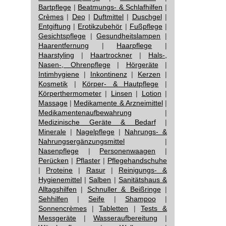
Bartpflege
|
Beatmungs- & Schlafhilfen
|
Crèmes
|
Deo
|
Duftmittel
|
Duschgel
|
Entgiftung
|
Erotikzubehör
|
Fußpflege
|
Gesichtspflege
|
Gesundheitslampen
|
Haarentfernung
|
Haarpflege
|
Haarstyling
|
Haartrockner
|
Hals-,
Nasen-, Ohrenpflege
|
Hörgeräte
|
Intimhygiene
|
Inkontinenz
|
Kerzen
|
Kosmetik
|
Körper- & Hautpflege
|
Körperthermometer
|
Linsen
|
Lotion
|
Massage
|
Medikamente & Arzneimittel
|
Medikamentenaufbewahrung
|
Medizinische Geräte & Bedarf
|
Minerale
|
Nagelpflege
|
Nahrungs- &
Nahrungsergänzungsmittel
|
Nasenpflege
|
Personenwaagen
|
Perücken
|
Pflaster
|
Pflegehandschuhe
|
Proteine
|
Rasur
|
Reinigungs- &
Hygienemittel
|
Salben
|
Sanitätshaus &
Alltagshilfen
|
Schnuller & Beißringe
|
Sehhilfen
|
Seife
|
Shampoo
|
Sonnencrèmes
|
Tabletten
|
Tests &
Messgeräte
|
Wasseraufbereitung
|