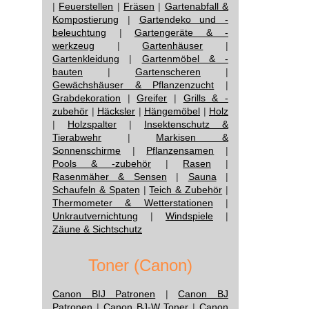
|
Feuerstellen
|
Fräsen
|
Gartenabfall &
Kompostierung
|
Gartendeko und -
beleuchtung
|
Gartengeräte & -
werkzeug
|
Gartenhäuser
|
Gartenkleidung
|
Gartenmöbel & -
bauten
|
Gartenscheren
|
Gewächshäuser & Pflanzenzucht
|
Grabdekoration
|
Greifer
|
Grills & -
zubehör
|
Häcksler
|
Hängemöbel
|
Holz
|
Holzspalter
|
Insektenschutz &
Tierabwehr
|
Markisen &
Sonnenschirme
|
Pflanzensamen
|
Pools & -zubehör
|
Rasen
|
Rasenmäher & Sensen
|
Sauna
|
Schaufeln & Spaten
|
Teich & Zubehör
|
Thermometer & Wetterstationen
|
Unkrautvernichtung
|
Windspiele
|
Zäune & Sichtschutz
Toner (Canon)
Canon BIJ Patronen
|
Canon BJ
Patronen
|
Canon BJ-W Toner
|
Canon