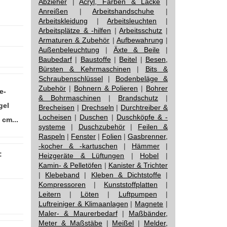
Abzieher
|
Acryl, Farben & Lacke
|
Anreißen
|
Arbeitshandschuhe
|
Arbeitskleidung
|
Arbeitsleuchten
|
Arbeitsplätze & -hilfen
|
Arbeitsschutz
|
Armaturen & Zubehör
|
Aufbewahrung
|
Außenbeleuchtung
|
Äxte & Beile
|
Baubedarf
|
Baustoffe
|
Beitel
|
Besen,
Bürsten & Kehrmaschinen
|
Bits &
Schraubenschlüssel
|
Bodenbeläge &
Zubehör
|
Bohnern & Polieren
|
Bohrer
e-
& Bohrmaschinen
|
Brandschutz
|
gel
Brecheisen
|
Drechseln
|
Durchtreiber &
Locheisen
|
Duschen
|
Duschköpfe & -
 cm...
systeme
|
Duschzubehör
|
Feilen &
Raspeln
|
Fenster
|
Folien
|
Gasbrenner,
-kocher & -kartuschen
|
Hämmer
|
:
Heizgeräte & Lüftungen
|
Hobel
|
Kamin- & Pelletöfen
|
Kanister & Trichter
|
Klebeband
|
Kleben & Dichtstoffe
|
Kompressoren
|
Kunststoffplatten
|
Leitern
|
Löten
|
Luftpumpen
|
Luftreiniger & Klimaanlagen
|
Magnete
|
Maler- & Maurerbedarf
|
Maßbänder,
Meter & Maßstäbe
|
Meißel
|
Melder,