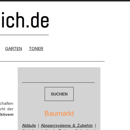
GARTEN
TONER
Suchen
nach:
chaften
cht der
Baumarkt
aktivem
Abläufe
|
Absperrsysteme & Zubehör
|