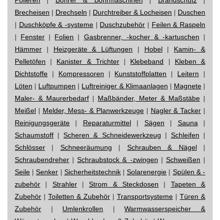
Brecheisen
|
Drechseln
|
Durchtreiber & Locheisen
|
Duschen
|
Duschköpfe & -systeme
|
Duschzubehör
|
Feilen & Raspeln
|
Fenster
|
Folien
|
Gasbrenner, -kocher & -kartuschen
|
Hämmer
|
Heizgeräte & Lüftungen
|
Hobel
|
Kamin- &
Pelletöfen
|
Kanister & Trichter
|
Klebeband
|
Kleben &
Dichtstoffe
|
Kompressoren
|
Kunststoffplatten
|
Leitern
|
Löten
|
Luftpumpen
|
Luftreiniger & Klimaanlagen
|
Magnete
|
Maler- & Maurerbedarf
|
Maßbänder, Meter & Maßstäbe
|
Meißel
|
Melder, Mess- & Planwerkzeuge
|
Nagler & Tacker
|
Reinigungsgeräte
|
Reparaturmittel
|
Sägen
|
Sauna
|
Schaumstoff
|
Scheren & Schneidewerkzeug
|
Schleifen
|
Schlösser
|
Schneeräumung
|
Schrauben & Nägel
|
Schraubendreher
|
Schraubstock & -zwingen
|
Schweißen
|
Seile
|
Senker
|
Sicherheitstechnik
|
Solarenergie
|
Spülen & -
zubehör
|
Strahler
|
Strom & Steckdosen
|
Tapeten &
Zubehör
|
Toiletten & Zubehör
|
Transportsysteme
|
Türen &
Zubehör
|
Umlenkrollen
|
Warmwasserspeicher &