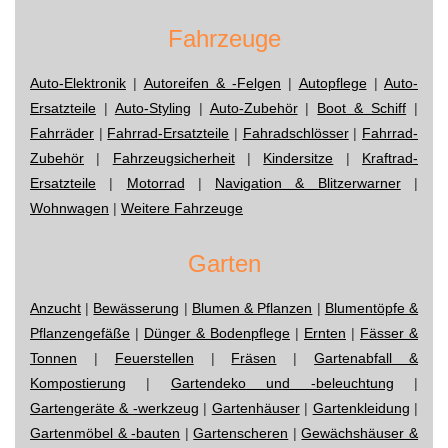
Fahrzeuge
Auto-Elektronik
|
Autoreifen & -Felgen
|
Autopflege
|
Auto-
Ersatzteile
|
Auto-Styling
|
Auto-Zubehör
|
Boot & Schiff
|
Fahrräder
|
Fahrrad-Ersatzteile
|
Fahradschlösser
|
Fahrrad-
Zubehör
|
Fahrzeugsicherheit
|
Kindersitze
|
Kraftrad-
Ersatzteile
|
Motorrad
|
Navigation & Blitzerwarner
|
Wohnwagen
|
Weitere Fahrzeuge
Garten
Anzucht
|
Bewässerung
|
Blumen & Pflanzen
|
Blumentöpfe &
Pflanzengefäße
|
Dünger & Bodenpflege
|
Ernten
|
Fässer &
Tonnen
|
Feuerstellen
|
Fräsen
|
Gartenabfall &
Kompostierung
|
Gartendeko und -beleuchtung
|
Gartengeräte & -werkzeug
|
Gartenhäuser
|
Gartenkleidung
|
Gartenmöbel & -bauten
|
Gartenscheren
|
Gewächshäuser &