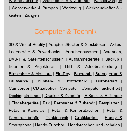
Wärmetauscher
|
Waschbecken & Zubehör
|
Wasserwaagen
|
Wasserwerke & Pumpen
|
Werkzeug
|
Werkzeugkoffer & -
kästen
|
Zangen
Computer & Technik
3D & Virtual Reality
|
Adapter, Stecker & Steckdosen
|
Akkus,
Ladegeräte & Powerbanks
|
Anrufbeantworter
|
Antennen,
DVB-T & Satelittenschüsseln
|
Aufnahmegeräte
|
Backup
|
Beamer & Projektoren
|
Bild- & Videobearbeitung
|
Bildschirme & Monitore
|
Blu-Ray
|
Bluetooth
|
Brenngeräte &
Laufwerke
|
Bühnen- & Lichttechnik
|
Bürobedarf
|
Camcorder
|
CD-Zubehör
|
Computer
|
Computer-Sicherheit
|
Dockingstationen
|
Drucker & Zubehör
|
E-Book- & E-Reader
|
Eingabegeräte
|
Fax
|
Fernseher & Zubehör
|
Festplatten
|
Fotos & Kameras
|
Foto- & Kamerataschen
|
Foto- &
Kamerazubehör
|
Funktechnik
|
Grafikkarten
|
Handy &
Smartphone
|
Handy-Zubehör
|
Handytaschen und -schalen
|