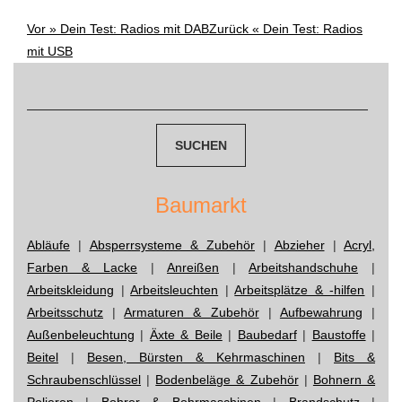
Vor »
Dein Test: Radios mit DAB
Zurück «
Dein Test: Radios
Post
mit USB
navigation
Suchen
nach:
Baumarkt
Abläufe
|
Absperrsysteme & Zubehör
|
Abzieher
|
Acryl,
Farben & Lacke
|
Anreißen
|
Arbeitshandschuhe
|
Arbeitskleidung
|
Arbeitsleuchten
|
Arbeitsplätze & -hilfen
|
Arbeitsschutz
|
Armaturen & Zubehör
|
Aufbewahrung
|
Außenbeleuchtung
|
Äxte & Beile
|
Baubedarf
|
Baustoffe
|
Beitel
|
Besen, Bürsten & Kehrmaschinen
|
Bits &
Schraubenschlüssel
|
Bodenbeläge & Zubehör
|
Bohnern &
Polieren
|
Bohrer & Bohrmaschinen
|
Brandschutz
|