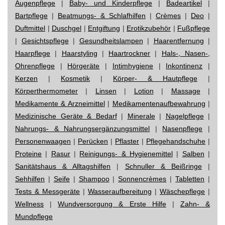
Augenpflege
|
Baby- und Kinderpflege
|
Badeartikel
|
Bartpflege
|
Beatmungs- & Schlafhilfen
|
Crèmes
|
Deo
|
Duftmittel
|
Duschgel
|
Entgiftung
|
Erotikzubehör
|
Fußpflege
|
Gesichtspflege
|
Gesundheitslampen
|
Haarentfernung
|
Haarpflege
|
Haarstyling
|
Haartrockner
|
Hals-, Nasen-,
Ohrenpflege
|
Hörgeräte
|
Intimhygiene
|
Inkontinenz
|
Kerzen
|
Kosmetik
|
Körper- & Hautpflege
|
Körperthermometer
|
Linsen
|
Lotion
|
Massage
|
Medikamente & Arzneimittel
|
Medikamentenaufbewahrung
|
Medizinische Geräte & Bedarf
|
Minerale
|
Nagelpflege
|
Nahrungs- & Nahrungsergänzungsmittel
|
Nasenpflege
|
Personenwaagen
|
Perücken
|
Pflaster
|
Pflegehandschuhe
|
Proteine
|
Rasur
|
Reinigungs- & Hygienemittel
|
Salben
|
Sanitätshaus & Alltagshilfen
|
Schnuller & Beißringe
|
Sehhilfen
|
Seife
|
Shampoo
|
Sonnencrèmes
|
Tabletten
|
Tests & Messgeräte
|
Wasseraufbereitung
|
Wäschepflege
|
Wellness
|
Wundversorgung & Erste Hilfe
|
Zahn- &
Mundpflege