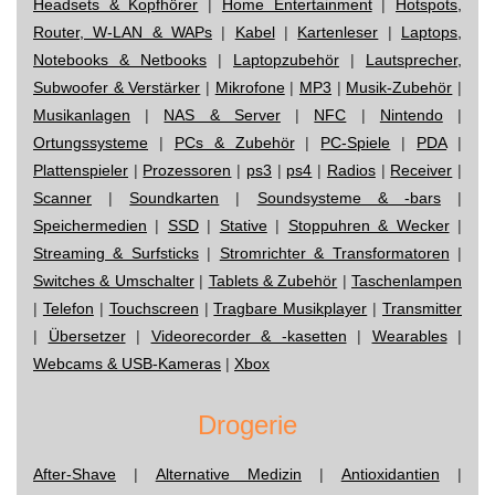
Headsets & Kopfhörer
|
Home Entertainment
|
Hotspots,
Router, W-LAN & WAPs
|
Kabel
|
Kartenleser
|
Laptops,
Notebooks & Netbooks
|
Laptopzubehör
|
Lautsprecher,
Subwoofer & Verstärker
|
Mikrofone
|
MP3
|
Musik-Zubehör
|
Musikanlagen
|
NAS & Server
|
NFC
|
Nintendo
|
Ortungssysteme
|
PCs & Zubehör
|
PC-Spiele
|
PDA
|
Plattenspieler
|
Prozessoren
|
ps3
|
ps4
|
Radios
|
Receiver
|
Scanner
|
Soundkarten
|
Soundsysteme & -bars
|
Speichermedien
|
SSD
|
Stative
|
Stoppuhren & Wecker
|
Streaming & Surfsticks
|
Stromrichter & Transformatoren
|
Switches & Umschalter
|
Tablets & Zubehör
|
Taschenlampen
|
Telefon
|
Touchscreen
|
Tragbare Musikplayer
|
Transmitter
|
Übersetzer
|
Videorecorder & -kasetten
|
Wearables
|
Webcams & USB-Kameras
|
Xbox
Drogerie
After-Shave
|
Alternative Medizin
|
Antioxidantien
|