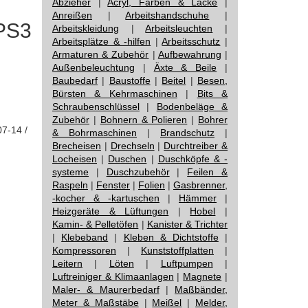
Abzieher
|
Acryl, Farben & Lacke
|
Anreißen
|
Arbeitshandschuhe
|
 PS3
Arbeitskleidung
|
Arbeitsleuchten
|
Arbeitsplätze & -hilfen
|
Arbeitsschutz
|
Armaturen & Zubehör
|
Aufbewahrung
|
Außenbeleuchtung
|
Äxte & Beile
|
Baubedarf
|
Baustoffe
|
Beitel
|
Besen,
Bürsten & Kehrmaschinen
|
Bits &
Schraubenschlüssel
|
Bodenbeläge &
Zubehör
|
Bohnern & Polieren
|
Bohrer
07-14 /
& Bohrmaschinen
|
Brandschutz
|
Brecheisen
|
Drechseln
|
Durchtreiber &
Locheisen
|
Duschen
|
Duschköpfe & -
systeme
|
Duschzubehör
|
Feilen &
Raspeln
|
Fenster
|
Folien
|
Gasbrenner,
-kocher & -kartuschen
|
Hämmer
|
Heizgeräte & Lüftungen
|
Hobel
|
Kamin- & Pelletöfen
|
Kanister & Trichter
|
Klebeband
|
Kleben & Dichtstoffe
|
Kompressoren
|
Kunststoffplatten
|
Leitern
|
Löten
|
Luftpumpen
|
Luftreiniger & Klimaanlagen
|
Magnete
|
Maler- & Maurerbedarf
|
Maßbänder,
Meter & Maßstäbe
|
Meißel
|
Melder,