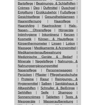
Bartpflege
|
Beatmungs- & Schlafhilfen
|
Crèmes
|
Deo
|
Duftmittel
|
Duschgel
|
Entgiftung
|
Erotikzubehör
|
Fußpflege
|
Gesichtspflege
|
Gesundheitslampen
|
Haarentfernung
|
Haarpflege
|
Haarstyling
|
Haartrockner
|
Hals-,
Nasen-, Ohrenpflege
|
Hörgeräte
|
Intimhygiene
|
Inkontinenz
|
Kerzen
|
Kosmetik
|
Körper- & Hautpflege
|
Körperthermometer
|
Linsen
|
Lotion
|
Massage
|
Medikamente & Arzneimittel
|
Medikamentenaufbewahrung
|
Medizinische Geräte & Bedarf
|
Minerale
|
Nagelpflege
|
Nahrungs- &
Nahrungsergänzungsmittel
|
Nasenpflege
|
Personenwaagen
|
Perücken
|
Pflaster
|
Pflegehandschuhe
|
Proteine
|
Rasur
|
Reinigungs- &
Hygienemittel
|
Salben
|
Sanitätshaus &
Alltagshilfen
|
Schnuller & Beißringe
|
Sehhilfen
|
Seife
|
Shampoo
|
Sonnencrèmes
|
Tabletten
|
Tests &
Messgeräte
|
Wasseraufbereitung
|