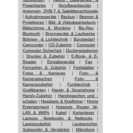
Powerbanks
|
Anrufbeantworter
|
Antennen, DVB-T & Satelittenschüsseln
|
Aufnahmegeräte
|
Backup
|
Beamer &
Projektoren
|
Bild- & Videobearbeitung
|
Bildschirme & Monitore
|
Blu-Ray
|
Bluetooth
|
Brenngeräte & Laufwerke
|
Bühnen- & Lichttechnik
|
Bürobedarf
|
Camcorder
|
CD-Zubehör
|
Computer
|
Computer-Sicherheit
|
Dockingstationen
|
Drucker & Zubehör
|
E-Book- & E-
Reader
|
Eingabegeräte
|
Fax
|
Fernseher & Zubehör
|
Festplatten
|
Fotos & Kameras
|
Foto- &
Kamerataschen
|
Foto- &
Kamerazubehör
|
Funktechnik
|
Grafikkarten
|
Handy & Smartphone
|
Handy-Zubehör
|
Handytaschen und -
schalen
|
Headsets & Kopfhörer
|
Home
Entertainment
|
Hotspots, Router, W-
LAN & WAPs
|
Kabel
|
Kartenleser
|
Laptops, Notebooks & Netbooks
|
Laptopzubehör
|
Lautsprecher,
Subwoofer & Verstärker
|
Mikrofone
|