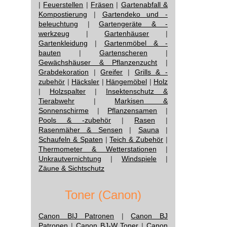
|
Feuerstellen
|
Fräsen
|
Gartenabfall &
Kompostierung
|
Gartendeko und -
beleuchtung
|
Gartengeräte & -
werkzeug
|
Gartenhäuser
|
Gartenkleidung
|
Gartenmöbel & -
bauten
|
Gartenscheren
|
Gewächshäuser & Pflanzenzucht
|
Grabdekoration
|
Greifer
|
Grills & -
zubehör
|
Häcksler
|
Hängemöbel
|
Holz
|
Holzspalter
|
Insektenschutz &
Tierabwehr
|
Markisen &
Sonnenschirme
|
Pflanzensamen
|
Pools & -zubehör
|
Rasen
|
Rasenmäher & Sensen
|
Sauna
|
Schaufeln & Spaten
|
Teich & Zubehör
|
Thermometer & Wetterstationen
|
Unkrautvernichtung
|
Windspiele
|
Zäune & Sichtschutz
Toner (Canon)
Canon BIJ Patronen
|
Canon BJ
Patronen
|
Canon BJ-W Toner
|
Canon