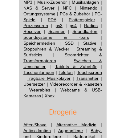
MP3
|
Musik-Zubehör
|
Musikanlagen
|
NAS & Server
|
NFC
|
Nintendo
|
Ortungssysteme
|
PCs & Zubehör
|
PC-
Spiele
|
PDA
|
Plattenspieler
|
Prozessoren
|
ps3
|
ps4
|
Radios
|
Receiver
|
Scanner
|
Soundkarten
|
Soundsysteme & -bars
|
Speichermedien
|
SSD
|
Stative
|
Stoppuhren & Wecker
|
Streaming &
Surfsticks
|
Stromrichter &
Transformatoren
|
Switches &
Umschalter
|
Tablets & Zubehör
|
Taschenlampen
|
Telefon
|
Touchscreen
|
Tragbare Musikplayer
|
Transmitter
|
Übersetzer
|
Videorecorder & -kasetten
|
Wearables
|
Webcams & USB-
Kameras
|
Xbox
Drogerie
After-Shave
|
Alternative Medizin
|
Antioxidantien
|
Augenpflege
|
Baby-
und Kinderpflege
|
Badeartikel
|