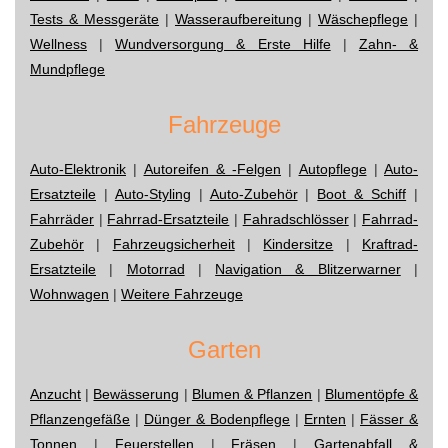
Tests & Messgeräte
|
Wasseraufbereitung
|
Wäschepflege
|
Wellness
|
Wundversorgung & Erste Hilfe
|
Zahn- &
Mundpflege
Fahrzeuge
Auto-Elektronik
|
Autoreifen & -Felgen
|
Autopflege
|
Auto-
Ersatzteile
|
Auto-Styling
|
Auto-Zubehör
|
Boot & Schiff
|
Fahrräder
|
Fahrrad-Ersatzteile
|
Fahradschlösser
|
Fahrrad-
Zubehör
|
Fahrzeugsicherheit
|
Kindersitze
|
Kraftrad-
Ersatzteile
|
Motorrad
|
Navigation & Blitzerwarner
|
Wohnwagen
|
Weitere Fahrzeuge
Garten
Anzucht
|
Bewässerung
|
Blumen & Pflanzen
|
Blumentöpfe &
Pflanzengefäße
|
Dünger & Bodenpflege
|
Ernten
|
Fässer &
Tonnen
|
Feuerstellen
|
Fräsen
|
Gartenabfall &