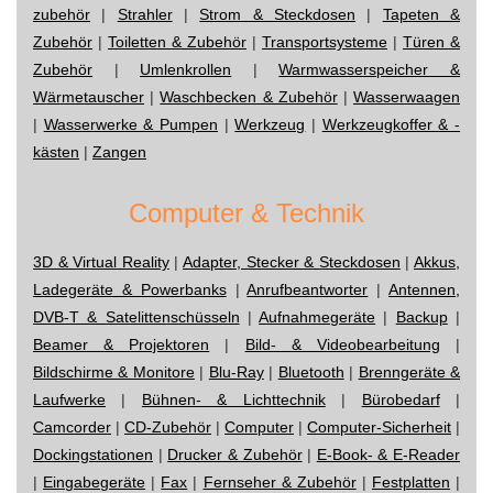
zubehör
|
Strahler
|
Strom & Steckdosen
|
Tapeten &
Zubehör
|
Toiletten & Zubehör
|
Transportsysteme
|
Türen &
Zubehör
|
Umlenkrollen
|
Warmwasserspeicher &
Wärmetauscher
|
Waschbecken & Zubehör
|
Wasserwaagen
|
Wasserwerke & Pumpen
|
Werkzeug
|
Werkzeugkoffer & -
kästen
|
Zangen
Computer & Technik
3D & Virtual Reality
|
Adapter, Stecker & Steckdosen
|
Akkus,
Ladegeräte & Powerbanks
|
Anrufbeantworter
|
Antennen,
DVB-T & Satelittenschüsseln
|
Aufnahmegeräte
|
Backup
|
Beamer & Projektoren
|
Bild- & Videobearbeitung
|
Bildschirme & Monitore
|
Blu-Ray
|
Bluetooth
|
Brenngeräte &
Laufwerke
|
Bühnen- & Lichttechnik
|
Bürobedarf
|
Camcorder
|
CD-Zubehör
|
Computer
|
Computer-Sicherheit
|
Dockingstationen
|
Drucker & Zubehör
|
E-Book- & E-Reader
|
Eingabegeräte
|
Fax
|
Fernseher & Zubehör
|
Festplatten
|