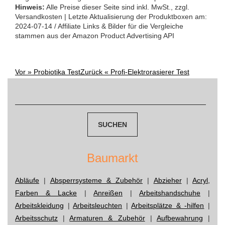
Hinweis:
Alle Preise dieser Seite sind inkl. MwSt., zzgl.
Versandkosten | Letzte Aktualisierung der Produktboxen am:
2024-07-14 / Affiliate Links & Bilder für die Vergleiche
stammen aus der Amazon Product Advertising API
Vor »
Probiotika Test
Zurück «
Profi-Elektrorasierer Test
Post
Suchen
nach:
navigation
Baumarkt
Abläufe
|
Absperrsysteme & Zubehör
|
Abzieher
|
Acryl,
Farben & Lacke
|
Anreißen
|
Arbeitshandschuhe
|
Arbeitskleidung
|
Arbeitsleuchten
|
Arbeitsplätze & -hilfen
|
Arbeitsschutz
|
Armaturen & Zubehör
|
Aufbewahrung
|