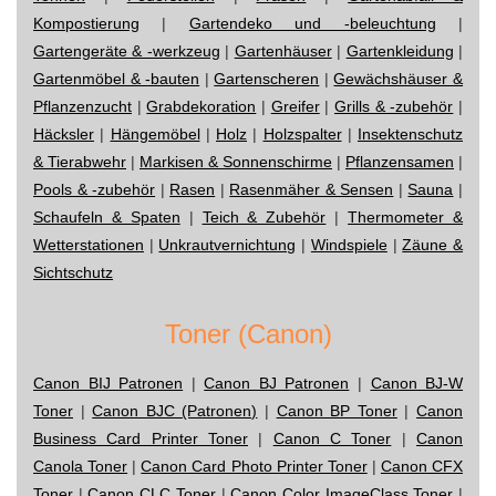
Kompostierung
|
Gartendeko und -beleuchtung
|
Gartengeräte & -werkzeug
|
Gartenhäuser
|
Gartenkleidung
|
Gartenmöbel & -bauten
|
Gartenscheren
|
Gewächshäuser &
Pflanzenzucht
|
Grabdekoration
|
Greifer
|
Grills & -zubehör
|
Häcksler
|
Hängemöbel
|
Holz
|
Holzspalter
|
Insektenschutz
& Tierabwehr
|
Markisen & Sonnenschirme
|
Pflanzensamen
|
Pools & -zubehör
|
Rasen
|
Rasenmäher & Sensen
|
Sauna
|
Schaufeln & Spaten
|
Teich & Zubehör
|
Thermometer &
Wetterstationen
|
Unkrautvernichtung
|
Windspiele
|
Zäune &
Sichtschutz
Toner (Canon)
Canon BIJ Patronen
|
Canon BJ Patronen
|
Canon BJ-W
Toner
|
Canon BJC (Patronen)
|
Canon BP Toner
|
Canon
Business Card Printer Toner
|
Canon C Toner
|
Canon
Canola Toner
|
Canon Card Photo Printer Toner
|
Canon CFX
Toner
|
Canon CLC Toner
|
Canon Color ImageClass Toner
|