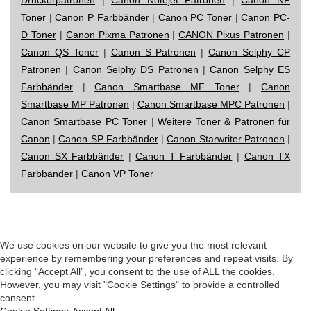
Toner
|
Canon P Farbbänder
|
Canon PC Toner
|
Canon PC-
D Toner
|
Canon Pixma Patronen
|
CANON Pixus Patronen
|
Canon QS Toner
|
Canon S Patronen
|
Canon Selphy CP
Patronen
|
Canon Selphy DS Patronen
|
Canon Selphy ES
Farbbänder
|
Canon Smartbase MF Toner
|
Canon
Smartbase MP Patronen
|
Canon Smartbase MPC Patronen
|
Canon Smartbase PC Toner
|
Weitere Toner & Patronen für
Canon
|
Canon SP Farbbänder
|
Canon Starwriter Patronen
|
Canon SX Farbbänder
|
Canon T Farbbänder
|
Canon TX
Farbbänder
|
Canon VP Toner
Impressum
|
Datenschutz
|
Startseite
We use cookies on our website to give you the most relevant
experience by remembering your preferences and repeat visits. By
clicking “Accept All”, you consent to the use of ALL the cookies.
However, you may visit "Cookie Settings" to provide a controlled
consent.
Cookie Settings
Accept All