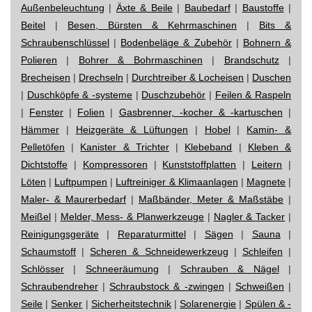
Außenbeleuchtung
|
Äxte & Beile
|
Baubedarf
|
Baustoffe
|
Beitel
|
Besen, Bürsten & Kehrmaschinen
|
Bits &
Schraubenschlüssel
|
Bodenbeläge & Zubehör
|
Bohnern &
Polieren
|
Bohrer & Bohrmaschinen
|
Brandschutz
|
Brecheisen
|
Drechseln
|
Durchtreiber & Locheisen
|
Duschen
|
Duschköpfe & -systeme
|
Duschzubehör
|
Feilen & Raspeln
|
Fenster
|
Folien
|
Gasbrenner, -kocher & -kartuschen
|
Hämmer
|
Heizgeräte & Lüftungen
|
Hobel
|
Kamin- &
Pelletöfen
|
Kanister & Trichter
|
Klebeband
|
Kleben &
Dichtstoffe
|
Kompressoren
|
Kunststoffplatten
|
Leitern
|
Löten
|
Luftpumpen
|
Luftreiniger & Klimaanlagen
|
Magnete
|
Maler- & Maurerbedarf
|
Maßbänder, Meter & Maßstäbe
|
Meißel
|
Melder, Mess- & Planwerkzeuge
|
Nagler & Tacker
|
Reinigungsgeräte
|
Reparaturmittel
|
Sägen
|
Sauna
|
Schaumstoff
|
Scheren & Schneidewerkzeug
|
Schleifen
|
Schlösser
|
Schneeräumung
|
Schrauben & Nägel
|
Schraubendreher
|
Schraubstock & -zwingen
|
Schweißen
|
Seile
|
Senker
|
Sicherheitstechnik
|
Solarenergie
|
Spülen & -