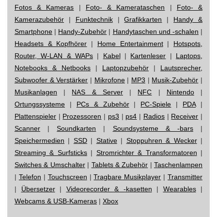
Fotos & Kameras
|
Foto- & Kamerataschen
|
Foto- &
Kamerazubehör
|
Funktechnik
|
Grafikkarten
|
Handy &
Smartphone
|
Handy-Zubehör
|
Handytaschen und -schalen
|
Headsets & Kopfhörer
|
Home Entertainment
|
Hotspots,
Router, W-LAN & WAPs
|
Kabel
|
Kartenleser
|
Laptops,
Notebooks & Netbooks
|
Laptopzubehör
|
Lautsprecher,
Subwoofer & Verstärker
|
Mikrofone
|
MP3
|
Musik-Zubehör
|
Musikanlagen
|
NAS & Server
|
NFC
|
Nintendo
|
Ortungssysteme
|
PCs & Zubehör
|
PC-Spiele
|
PDA
|
Plattenspieler
|
Prozessoren
|
ps3
|
ps4
|
Radios
|
Receiver
|
Scanner
|
Soundkarten
|
Soundsysteme & -bars
|
Speichermedien
|
SSD
|
Stative
|
Stoppuhren & Wecker
|
Streaming & Surfsticks
|
Stromrichter & Transformatoren
|
Switches & Umschalter
|
Tablets & Zubehör
|
Taschenlampen
|
Telefon
|
Touchscreen
|
Tragbare Musikplayer
|
Transmitter
|
Übersetzer
|
Videorecorder & -kasetten
|
Wearables
|
Webcams & USB-Kameras
|
Xbox