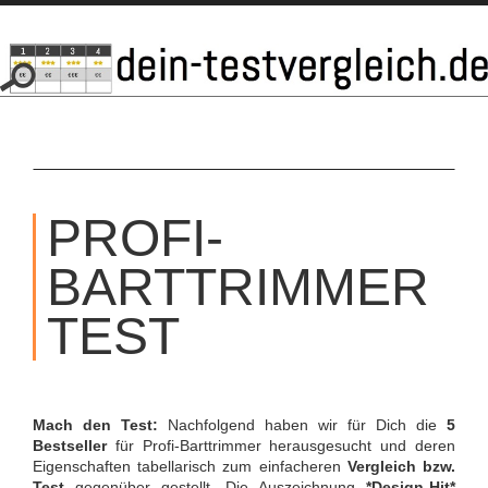
SKIP
TO
PROFI-
CONTENT
BARTTRIMMER
TEST
Mach den Test:
Nachfolgend haben wir für Dich die
5
Bestseller
für Profi-Barttrimmer herausgesucht und deren
Eigenschaften tabellarisch zum einfacheren
Vergleich bzw.
Test
gegenüber gestellt. Die Auszeichnung
*Design-Hit*