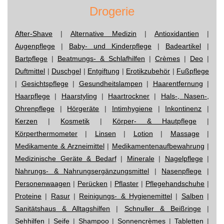
Drogerie
After-Shave
|
Alternative Medizin
|
Antioxidantien
|
Augenpflege
|
Baby- und Kinderpflege
|
Badeartikel
|
Bartpflege
|
Beatmungs- & Schlafhilfen
|
Crèmes
|
Deo
|
Duftmittel
|
Duschgel
|
Entgiftung
|
Erotikzubehör
|
Fußpflege
|
Gesichtspflege
|
Gesundheitslampen
|
Haarentfernung
|
Haarpflege
|
Haarstyling
|
Haartrockner
|
Hals-, Nasen-,
Ohrenpflege
|
Hörgeräte
|
Intimhygiene
|
Inkontinenz
|
Kerzen
|
Kosmetik
|
Körper- & Hautpflege
|
Körperthermometer
|
Linsen
|
Lotion
|
Massage
|
Medikamente & Arzneimittel
|
Medikamentenaufbewahrung
|
Medizinische Geräte & Bedarf
|
Minerale
|
Nagelpflege
|
Nahrungs- & Nahrungsergänzungsmittel
|
Nasenpflege
|
Personenwaagen
|
Perücken
|
Pflaster
|
Pflegehandschuhe
|
Proteine
|
Rasur
|
Reinigungs- & Hygienemittel
|
Salben
|
Sanitätshaus & Alltagshilfen
|
Schnuller & Beißringe
|
Sehhilfen
|
Seife
|
Shampoo
|
Sonnencrèmes
|
Tabletten
|