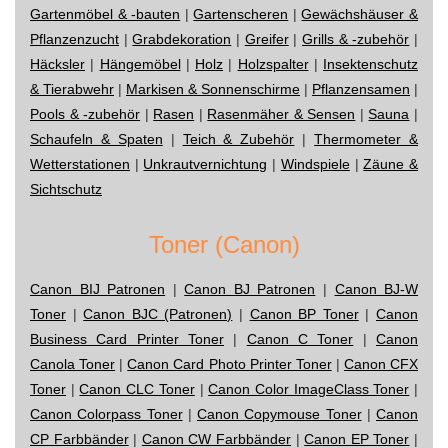
Gartenmöbel & -bauten
|
Gartenscheren
|
Gewächshäuser &
Pflanzenzucht
|
Grabdekoration
|
Greifer
|
Grills & -zubehör
|
Häcksler
|
Hängemöbel
|
Holz
|
Holzspalter
|
Insektenschutz
& Tierabwehr
|
Markisen & Sonnenschirme
|
Pflanzensamen
|
Pools & -zubehör
|
Rasen
|
Rasenmäher & Sensen
|
Sauna
|
Schaufeln & Spaten
|
Teich & Zubehör
|
Thermometer &
Wetterstationen
|
Unkrautvernichtung
|
Windspiele
|
Zäune &
Sichtschutz
Toner (Canon)
Canon BIJ Patronen
|
Canon BJ Patronen
|
Canon BJ-W
Toner
|
Canon BJC (Patronen)
|
Canon BP Toner
|
Canon
Business Card Printer Toner
|
Canon C Toner
|
Canon
Canola Toner
|
Canon Card Photo Printer Toner
|
Canon CFX
Toner
|
Canon CLC Toner
|
Canon Color ImageClass Toner
|
Canon Colorpass Toner
|
Canon Copymouse Toner
|
Canon
CP Farbbänder
|
Canon CW Farbbänder
|
Canon EP Toner
|