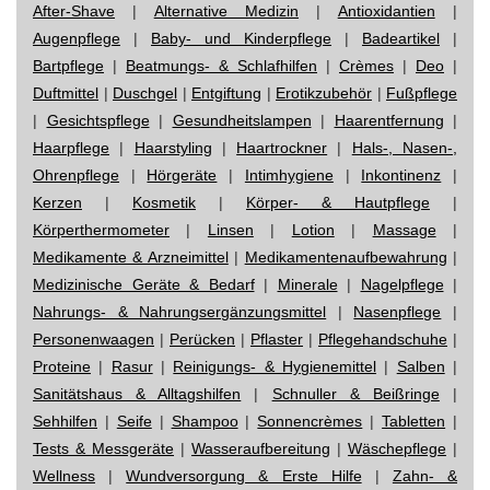
After-Shave
|
Alternative Medizin
|
Antioxidantien
|
Augenpflege
|
Baby- und Kinderpflege
|
Badeartikel
|
Bartpflege
|
Beatmungs- & Schlafhilfen
|
Crèmes
|
Deo
|
Duftmittel
|
Duschgel
|
Entgiftung
|
Erotikzubehör
|
Fußpflege
|
Gesichtspflege
|
Gesundheitslampen
|
Haarentfernung
|
Haarpflege
|
Haarstyling
|
Haartrockner
|
Hals-, Nasen-,
Ohrenpflege
|
Hörgeräte
|
Intimhygiene
|
Inkontinenz
|
Kerzen
|
Kosmetik
|
Körper- & Hautpflege
|
Körperthermometer
|
Linsen
|
Lotion
|
Massage
|
Medikamente & Arzneimittel
|
Medikamentenaufbewahrung
|
Medizinische Geräte & Bedarf
|
Minerale
|
Nagelpflege
|
Nahrungs- & Nahrungsergänzungsmittel
|
Nasenpflege
|
Personenwaagen
|
Perücken
|
Pflaster
|
Pflegehandschuhe
|
Proteine
|
Rasur
|
Reinigungs- & Hygienemittel
|
Salben
|
Sanitätshaus & Alltagshilfen
|
Schnuller & Beißringe
|
Sehhilfen
|
Seife
|
Shampoo
|
Sonnencrèmes
|
Tabletten
|
Tests & Messgeräte
|
Wasseraufbereitung
|
Wäschepflege
|
Wellness
|
Wundversorgung & Erste Hilfe
|
Zahn- &