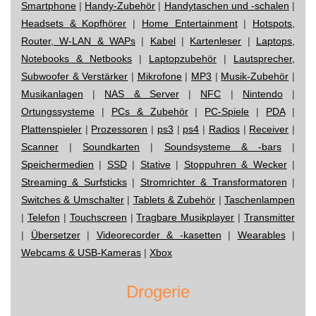
Smartphone
|
Handy-Zubehör
|
Handytaschen und -schalen
|
Headsets & Kopfhörer
|
Home Entertainment
|
Hotspots,
Router, W-LAN & WAPs
|
Kabel
|
Kartenleser
|
Laptops,
Notebooks & Netbooks
|
Laptopzubehör
|
Lautsprecher,
Subwoofer & Verstärker
|
Mikrofone
|
MP3
|
Musik-Zubehör
|
Musikanlagen
|
NAS & Server
|
NFC
|
Nintendo
|
Ortungssysteme
|
PCs & Zubehör
|
PC-Spiele
|
PDA
|
Plattenspieler
|
Prozessoren
|
ps3
|
ps4
|
Radios
|
Receiver
|
Scanner
|
Soundkarten
|
Soundsysteme & -bars
|
Speichermedien
|
SSD
|
Stative
|
Stoppuhren & Wecker
|
Streaming & Surfsticks
|
Stromrichter & Transformatoren
|
Switches & Umschalter
|
Tablets & Zubehör
|
Taschenlampen
|
Telefon
|
Touchscreen
|
Tragbare Musikplayer
|
Transmitter
|
Übersetzer
|
Videorecorder & -kasetten
|
Wearables
|
Webcams & USB-Kameras
|
Xbox
Drogerie