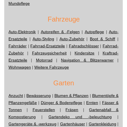
Mundpflege
Fahrzeuge
Auto-Elektronik
|
Autoreifen & -Felgen
|
Autopflege
|
Auto-
Ersatzteile
|
Auto-Styling
|
Auto-Zubehör
|
Boot & Schiff
|
Fahrräder
|
Fahrrad-Ersatzteile
|
Fahradschlösser
|
Fahrrad-
Zubehör
|
Fahrzeugsicherheit
|
Kindersitze
|
Kraftrad-
Ersatzteile
|
Motorrad
|
Navigation & Blitzerwarner
|
Wohnwagen
|
Weitere Fahrzeuge
Garten
Anzucht
|
Bewässerung
|
Blumen & Pflanzen
|
Blumentöpfe &
Pflanzengefäße
|
Dünger & Bodenpflege
|
Ernten
|
Fässer &
Tonnen
|
Feuerstellen
|
Fräsen
|
Gartenabfall &
Kompostierung
|
Gartendeko und -beleuchtung
|
Gartengeräte & -werkzeug
|
Gartenhäuser
|
Gartenkleidung
|