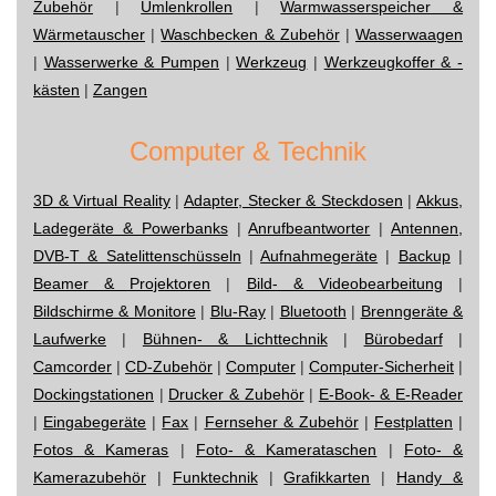
Zubehör
|
Umlenkrollen
|
Warmwasserspeicher &
Wärmetauscher
|
Waschbecken & Zubehör
|
Wasserwaagen
|
Wasserwerke & Pumpen
|
Werkzeug
|
Werkzeugkoffer & -
kästen
|
Zangen
Computer & Technik
3D & Virtual Reality
|
Adapter, Stecker & Steckdosen
|
Akkus,
Ladegeräte & Powerbanks
|
Anrufbeantworter
|
Antennen,
DVB-T & Satelittenschüsseln
|
Aufnahmegeräte
|
Backup
|
Beamer & Projektoren
|
Bild- & Videobearbeitung
|
Bildschirme & Monitore
|
Blu-Ray
|
Bluetooth
|
Brenngeräte &
Laufwerke
|
Bühnen- & Lichttechnik
|
Bürobedarf
|
Camcorder
|
CD-Zubehör
|
Computer
|
Computer-Sicherheit
|
Dockingstationen
|
Drucker & Zubehör
|
E-Book- & E-Reader
|
Eingabegeräte
|
Fax
|
Fernseher & Zubehör
|
Festplatten
|
Fotos & Kameras
|
Foto- & Kamerataschen
|
Foto- &
Kamerazubehör
|
Funktechnik
|
Grafikkarten
|
Handy &