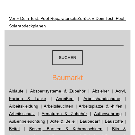
Vor »
Dein Test: Pool-Reparatursets
Zurück «
Dein Test: Pool-
Post
Solarabdeckplanen
navigation
Suchen
nach:
Baumarkt
Abläufe
|
Absperrsysteme & Zubehör
|
Abzieher
|
Acryl,
Farben & Lacke
|
Anreißen
|
Arbeitshandschuhe
|
Arbeitskleidung
|
Arbeitsleuchten
|
Arbeitsplätze & -hilfen
|
Arbeitsschutz
|
Armaturen & Zubehör
|
Aufbewahrung
|
Außenbeleuchtung
|
Äxte & Beile
|
Baubedarf
|
Baustoffe
|
Beitel
|
Besen, Bürsten & Kehrmaschinen
|
Bits &