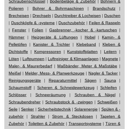
Schraubenschlüssel
|
Bodenbeläge & Zubehör
|
Bohnern &
Polieren
|
Bohrer & Bohrmaschinen
|
Brandschutz
|
Brecheisen
|
Drechseln
|
Durchtreiber & Locheisen
|
Duschen
|
Duschköpfe & -systeme
|
Duschzubehör
|
Feilen & Raspeln
|
Fenster
|
Folien
|
Gasbrenner, -kocher & -kartuschen
|
Hämmer
|
Heizgeräte & Lüftungen
|
Hobel
|
Kamin- &
Pelletöfen
|
Kanister & Trichter
|
Klebeband
|
Kleben &
Dichtstoffe
|
Kompressoren
|
Kunststoffplatten
|
Leitern
|
Löten
|
Luftpumpen
|
Luftreiniger & Klimaanlagen
|
Magnete
|
Maler- & Maurerbedarf
|
Maßbänder, Meter & Maßstäbe
|
Meißel
|
Melder, Mess- & Planwerkzeuge
|
Nagler & Tacker
|
Reinigungsgeräte
|
Reparaturmittel
|
Sägen
|
Sauna
|
Schaumstoff
|
Scheren & Schneidewerkzeug
|
Schleifen
|
Schlösser
|
Schneeräumung
|
Schrauben & Nägel
|
Schraubendreher
|
Schraubstock & -zwingen
|
Schweißen
|
Seile
|
Senker
|
Sicherheitstechnik
|
Solarenergie
|
Spülen & -
zubehör
|
Strahler
|
Strom & Steckdosen
|
Tapeten &
Zubehör
|
Toiletten & Zubehör
|
Transportsysteme
|
Türen &