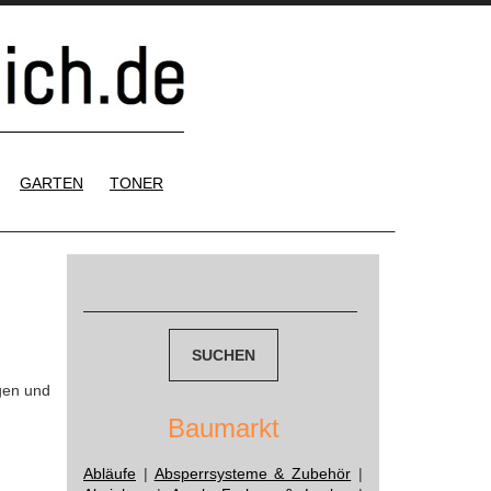
GARTEN
TONER
Suchen
nach:
gen und
Baumarkt
Abläufe
|
Absperrsysteme & Zubehör
|