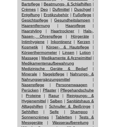
Bartpflege
|
Beatmungs- & Schlafhilfen
|
Crèmes
|
Deo
|
Duftmittel
|
Duschgel
|
Entgiftung
|
Erotikzubehör
|
Fußpflege
|
Gesichtspflege
|
Gesundheitslampen
|
Haarentfernung
|
Haarpflege
|
Haarstyling
|
Haartrockner
|
Hals-,
Nasen-, Ohrenpflege
|
Hörgeräte
|
Intimhygiene
|
Inkontinenz
|
Kerzen
|
Kosmetik
|
Körper- & Hautpflege
|
Körperthermometer
|
Linsen
|
Lotion
|
Massage
|
Medikamente & Arzneimittel
|
Medikamentenaufbewahrung
|
Medizinische Geräte & Bedarf
|
Minerale
|
Nagelpflege
|
Nahrungs- &
Nahrungsergänzungsmittel
|
Nasenpflege
|
Personenwaagen
|
Perücken
|
Pflaster
|
Pflegehandschuhe
|
Proteine
|
Rasur
|
Reinigungs- &
Hygienemittel
|
Salben
|
Sanitätshaus &
Alltagshilfen
|
Schnuller & Beißringe
|
Sehhilfen
|
Seife
|
Shampoo
|
Sonnencrèmes
|
Tabletten
|
Tests &
Messgeräte
|
Wasseraufbereitung
|