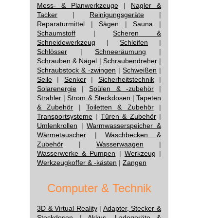
Mess- & Planwerkzeuge
|
Nagler &
Tacker
|
Reinigungsgeräte
|
Reparaturmittel
|
Sägen
|
Sauna
|
Schaumstoff
|
Scheren &
Schneidewerkzeug
|
Schleifen
|
Schlösser
|
Schneeräumung
|
Schrauben & Nägel
|
Schraubendreher
|
Schraubstock & -zwingen
|
Schweißen
|
Seile
|
Senker
|
Sicherheitstechnik
|
Solarenergie
|
Spülen & -zubehör
|
Strahler
|
Strom & Steckdosen
|
Tapeten
& Zubehör
|
Toiletten & Zubehör
|
Transportsysteme
|
Türen & Zubehör
|
Umlenkrollen
|
Warmwasserspeicher &
Wärmetauscher
|
Waschbecken &
Zubehör
|
Wasserwaagen
|
Wasserwerke & Pumpen
|
Werkzeug
|
Werkzeugkoffer & -kästen
|
Zangen
Computer & Technik
3D & Virtual Reality
|
Adapter, Stecker &
Steckdosen
|
Akkus, Ladegeräte &