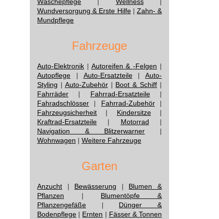
Wäschepflege
|
Wellness
|
Wundversorgung & Erste Hilfe
|
Zahn- &
Mundpflege
Fahrzeuge
Auto-Elektronik
|
Autoreifen & -Felgen
|
Autopflege
|
Auto-Ersatzteile
|
Auto-
Styling
|
Auto-Zubehör
|
Boot & Schiff
|
Fahrräder
|
Fahrrad-Ersatzteile
|
Fahradschlösser
|
Fahrrad-Zubehör
|
Fahrzeugsicherheit
|
Kindersitze
|
Kraftrad-Ersatzteile
|
Motorrad
|
Navigation & Blitzerwarner
|
Wohnwagen
|
Weitere Fahrzeuge
Garten
Anzucht
|
Bewässerung
|
Blumen &
Pflanzen
|
Blumentöpfe &
Pflanzengefäße
|
Dünger &
Bodenpflege
|
Ernten
|
Fässer & Tonnen