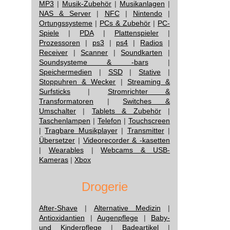
MP3
|
Musik-Zubehör
|
Musikanlagen
|
NAS & Server
|
NFC
|
Nintendo
|
Ortungssysteme
|
PCs & Zubehör
|
PC-
Spiele
|
PDA
|
Plattenspieler
|
Prozessoren
|
ps3
|
ps4
|
Radios
|
Receiver
|
Scanner
|
Soundkarten
|
Soundsysteme & -bars
|
Speichermedien
|
SSD
|
Stative
|
Stoppuhren & Wecker
|
Streaming &
Surfsticks
|
Stromrichter &
Transformatoren
|
Switches &
Umschalter
|
Tablets & Zubehör
|
Taschenlampen
|
Telefon
|
Touchscreen
|
Tragbare Musikplayer
|
Transmitter
|
Übersetzer
|
Videorecorder & -kasetten
|
Wearables
|
Webcams & USB-
Kameras
|
Xbox
Drogerie
After-Shave
|
Alternative Medizin
|
Antioxidantien
|
Augenpflege
|
Baby-
und Kinderpflege
|
Badeartikel
|