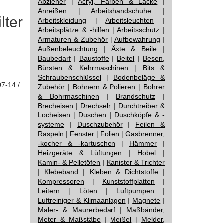
Abzieher
|
Acryl, Farben & Lacke
|
Anreißen
|
Arbeitshandschuhe
|
lter
Arbeitskleidung
|
Arbeitsleuchten
|
Arbeitsplätze & -hilfen
|
Arbeitsschutz
|
Armaturen & Zubehör
|
Aufbewahrung
|
Außenbeleuchtung
|
Äxte & Beile
|
Baubedarf
|
Baustoffe
|
Beitel
|
Besen,
Bürsten & Kehrmaschinen
|
Bits &
Schraubenschlüssel
|
Bodenbeläge &
07-14 /
Zubehör
|
Bohnern & Polieren
|
Bohrer
& Bohrmaschinen
|
Brandschutz
|
Brecheisen
|
Drechseln
|
Durchtreiber &
Locheisen
|
Duschen
|
Duschköpfe & -
systeme
|
Duschzubehör
|
Feilen &
Raspeln
|
Fenster
|
Folien
|
Gasbrenner,
-kocher & -kartuschen
|
Hämmer
|
Heizgeräte & Lüftungen
|
Hobel
|
Kamin- & Pelletöfen
|
Kanister & Trichter
|
Klebeband
|
Kleben & Dichtstoffe
|
Kompressoren
|
Kunststoffplatten
|
Leitern
|
Löten
|
Luftpumpen
|
Luftreiniger & Klimaanlagen
|
Magnete
|
Maler- & Maurerbedarf
|
Maßbänder,
Meter & Maßstäbe
|
Meißel
|
Melder,