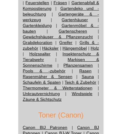
|
Feuerstellen
|
Fräsen
|
Gartenabfall &
Kompostierung
|
Gartendeko und -
beleuchtung
|
Gartengeräte & -
werkzeug
|
Gartenhäuser
|
Gartenkleidung
|
Gartenmöbel & -
bauten
|
Gartenscheren
|
Gewächshäuser & Pflanzenzucht
|
Grabdekoration
|
Greifer
|
Grills & -
zubehör
|
Häcksler
|
Hängemöbel
|
Holz
|
Holzspalter
|
Insektenschutz &
Tierabwehr
|
Markisen &
Sonnenschirme
|
Pflanzensamen
|
Pools & -zubehör
|
Rasen
|
Rasenmäher & Sensen
|
Sauna
|
Schaufeln & Spaten
|
Teich & Zubehör
|
Thermometer & Wetterstationen
|
Unkrautvernichtung
|
Windspiele
|
Zäune & Sichtschutz
Toner (Canon)
Canon BIJ Patronen
|
Canon BJ
Patronen
|
Canon BJ-W Toner
|
Canon