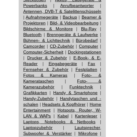
Powerbanks
|
Anrufbeantworter
|
Antennen, DVB-T & Satelittenschüsseln
|
Aufnahmegeräte
|
Backup
|
Beamer &
Projektoren
|
Bild- & Videobearbeitung
|
Bildschirme & Monitore
|
Blu-Ray
|
Bluetooth
|
Brenngeräte & Laufwerke
|
Bühnen- & Lichttechnik
|
Bürobedarf
|
Camcorder
|
CD-Zubehör
|
Computer
|
Computer-Sicherheit
|
Dockingstationen
|
Drucker & Zubehör
|
E-Book- & E-
Reader
|
Eingabegeräte
|
Fax
|
Fernseher & Zubehör
|
Festplatten
|
Fotos & Kameras
|
Foto- &
Kamerataschen
|
Foto- &
Kamerazubehör
|
Funktechnik
|
Grafikkarten
|
Handy & Smartphone
|
Handy-Zubehör
|
Handytaschen und -
schalen
|
Headsets & Kopfhörer
|
Home
Entertainment
|
Hotspots, Router, W-
LAN & WAPs
|
Kabel
|
Kartenleser
|
Laptops, Notebooks & Netbooks
|
Laptopzubehör
|
Lautsprecher,
Subwoofer & Verstärker
|
Mikrofone
|