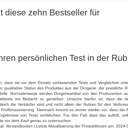
zt diese zehn Bestseller für
hren persönlichen Test in der Rub
en, dass sie vor dem Einsatz umfassenden Tests und Vergleichen unt
er qualitative Status des Produktes aus der Drogerie, der preisliche
e Rolle. Normalerweise werden Drogerieartikel von den Produzenten au
ukttests mit Bedacht zu genießen. Ursache hierfür ist, dass die d
eich die Verkäufer sind und nicht allein der Nutzen für den Verbrau
r Profitmaximierung. Demnach kommt es immer wieder vor, dass die A
ebnisse von Tests verfälschen. Für den Fall, dass das auftritt, soll
kte vor dem Kauf genau zu untersuchen.
 zzgl. Versandkosten | Letzte Aktualisierung der Produktboxen am: 2024-