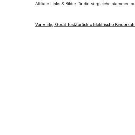
Affiliate Links & Bilder für die Vergleiche stammen 
Vor »
Ekg-Gerät Test
Zurück «
Elektrische Kinderzah
Post
navigation