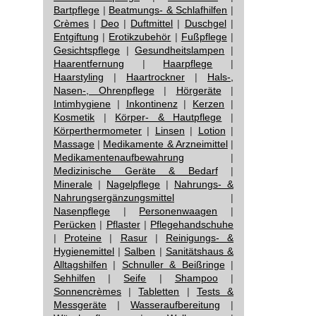
Bartpflege
|
Beatmungs- & Schlafhilfen
|
Crèmes
|
Deo
|
Duftmittel
|
Duschgel
|
Entgiftung
|
Erotikzubehör
|
Fußpflege
|
Gesichtspflege
|
Gesundheitslampen
|
Haarentfernung
|
Haarpflege
|
Haarstyling
|
Haartrockner
|
Hals-,
Nasen-, Ohrenpflege
|
Hörgeräte
|
Intimhygiene
|
Inkontinenz
|
Kerzen
|
Kosmetik
|
Körper- & Hautpflege
|
Körperthermometer
|
Linsen
|
Lotion
|
Massage
|
Medikamente & Arzneimittel
|
Medikamentenaufbewahrung
|
Medizinische Geräte & Bedarf
|
Minerale
|
Nagelpflege
|
Nahrungs- &
Nahrungsergänzungsmittel
|
Nasenpflege
|
Personenwaagen
|
Perücken
|
Pflaster
|
Pflegehandschuhe
|
Proteine
|
Rasur
|
Reinigungs- &
Hygienemittel
|
Salben
|
Sanitätshaus &
Alltagshilfen
|
Schnuller & Beißringe
|
Sehhilfen
|
Seife
|
Shampoo
|
Sonnencrèmes
|
Tabletten
|
Tests &
Messgeräte
|
Wasseraufbereitung
|