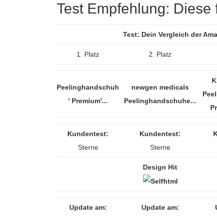
Test Empfehlung: Diese f
Test: Dein Vergleich der A
1. Platz
2. Platz
K
Peelinghandschuh
newgen medicals
Pee
' Premium'...
Peelinghandschuhe...
Pr
Kundentest:
Kundentest:
K
Sterne
Sterne
Design Hit
Update am:
Update am: