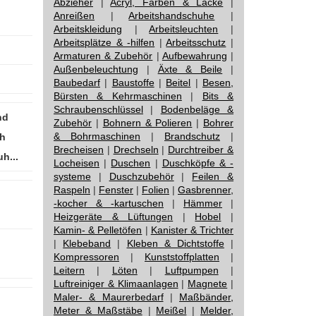
Abzieher
|
Acryl, Farben & Lacke
|
Anreißen
|
Arbeitshandschuhe
|
Arbeitskleidung
|
Arbeitsleuchten
|
Arbeitsplätze & -hilfen
|
Arbeitsschutz
|
Armaturen & Zubehör
|
Aufbewahrung
|
Außenbeleuchtung
|
Äxte & Beile
|
Baubedarf
|
Baustoffe
|
Beitel
|
Besen,
Bürsten & Kehrmaschinen
|
Bits &
Schraubenschlüssel
|
Bodenbeläge &
nd
Zubehör
|
Bohnern & Polieren
|
Bohrer
& Bohrmaschinen
|
Brandschutz
|
h
Brecheisen
|
Drechseln
|
Durchtreiber &
h...
Locheisen
|
Duschen
|
Duschköpfe & -
systeme
|
Duschzubehör
|
Feilen &
Raspeln
|
Fenster
|
Folien
|
Gasbrenner,
-kocher & -kartuschen
|
Hämmer
|
Heizgeräte & Lüftungen
|
Hobel
|
Kamin- & Pelletöfen
|
Kanister & Trichter
|
Klebeband
|
Kleben & Dichtstoffe
|
Kompressoren
|
Kunststoffplatten
|
Leitern
|
Löten
|
Luftpumpen
|
Luftreiniger & Klimaanlagen
|
Magnete
|
Maler- & Maurerbedarf
|
Maßbänder,
Meter & Maßstäbe
|
Meißel
|
Melder,