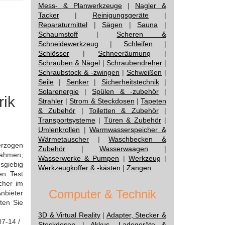
Mess- & Planwerkzeuge
|
Nagler &
Tacker
|
Reinigungsgeräte
|
Reparaturmittel
|
Sägen
|
Sauna
|
Schaumstoff
|
Scheren &
Schneidewerkzeug
|
Schleifen
|
Schlösser
|
Schneeräumung
|
Schrauben & Nägel
|
Schraubendreher
|
Schraubstock & -zwingen
|
Schweißen
|
Seile
|
Senker
|
Sicherheitstechnik
|
Solarenergie
|
Spülen & -zubehör
|
rik
Strahler
|
Strom & Steckdosen
|
Tapeten
& Zubehör
|
Toiletten & Zubehör
|
Transportsysteme
|
Türen & Zubehör
|
Umlenkrollen
|
Warmwasserspeicher &
Wärmetauscher
|
Waschbecken &
erzogen
Zubehör
|
Wasserwaagen
|
 Rahmen,
Wasserwerke & Pumpen
|
Werkzeug
|
sgiebig
Werkzeugkoffer & -kästen
|
Zangen
en Test
cher im
Computer & Technik
nbieter
ten Sie
3D & Virtual Reality
|
Adapter, Stecker &
07-14 /
Steckdosen
|
Akkus, Ladegeräte &