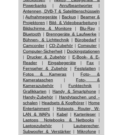
Powerbanks
|
Anrufbeantworter
|
Antennen, DVB-T & Satelittenschüsseln
|
Aufnahmegeräte
|
Backup
|
Beamer &
Projektoren
|
Bild- & Videobearbeitung
|
Bildschirme & Monitore
|
Blu-Ray
|
Bluetooth
|
Brenngeräte & Laufwerke
|
Bühnen- & Lichttechnik
|
Bürobedarf
|
Camcorder
|
CD-Zubehör
|
Computer
|
Computer-Sicherheit
|
Dockingstationen
|
Drucker & Zubehör
|
E-Book- & E-
Reader
|
Eingabegeräte
|
Fax
|
Fernseher & Zubehör
|
Festplatten
|
Fotos & Kameras
|
Foto- &
Kamerataschen
|
Foto- &
Kamerazubehör
|
Funktechnik
|
Grafikkarten
|
Handy & Smartphone
|
Handy-Zubehör
|
Handytaschen und -
schalen
|
Headsets & Kopfhörer
|
Home
Entertainment
|
Hotspots, Router, W-
LAN & WAPs
|
Kabel
|
Kartenleser
|
Laptops, Notebooks & Netbooks
|
Laptopzubehör
|
Lautsprecher,
Subwoofer & Verstärker
|
Mikrofone
|