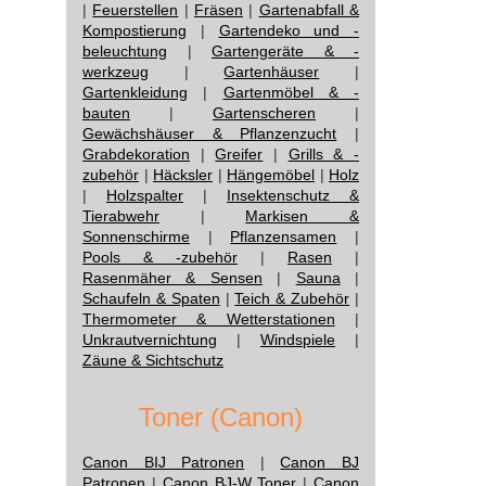
|
Feuerstellen
|
Fräsen
|
Gartenabfall &
Kompostierung
|
Gartendeko und -
beleuchtung
|
Gartengeräte & -
werkzeug
|
Gartenhäuser
|
Gartenkleidung
|
Gartenmöbel & -
bauten
|
Gartenscheren
|
Gewächshäuser & Pflanzenzucht
|
Grabdekoration
|
Greifer
|
Grills & -
zubehör
|
Häcksler
|
Hängemöbel
|
Holz
|
Holzspalter
|
Insektenschutz &
Tierabwehr
|
Markisen &
Sonnenschirme
|
Pflanzensamen
|
Pools & -zubehör
|
Rasen
|
Rasenmäher & Sensen
|
Sauna
|
Schaufeln & Spaten
|
Teich & Zubehör
|
Thermometer & Wetterstationen
|
Unkrautvernichtung
|
Windspiele
|
Zäune & Sichtschutz
Toner (Canon)
Canon BIJ Patronen
|
Canon BJ
Patronen
|
Canon BJ-W Toner
|
Canon