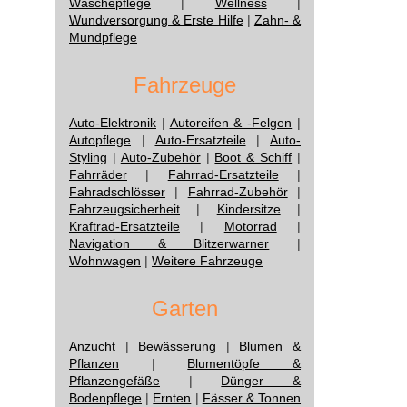
Wäschepflege
|
Wellness
|
Wundversorgung & Erste Hilfe
|
Zahn- &
Mundpflege
Fahrzeuge
Auto-Elektronik
|
Autoreifen & -Felgen
|
Autopflege
|
Auto-Ersatzteile
|
Auto-
Styling
|
Auto-Zubehör
|
Boot & Schiff
|
Fahrräder
|
Fahrrad-Ersatzteile
|
Fahradschlösser
|
Fahrrad-Zubehör
|
Fahrzeugsicherheit
|
Kindersitze
|
Kraftrad-Ersatzteile
|
Motorrad
|
Navigation & Blitzerwarner
|
Wohnwagen
|
Weitere Fahrzeuge
Garten
Anzucht
|
Bewässerung
|
Blumen &
Pflanzen
|
Blumentöpfe &
Pflanzengefäße
|
Dünger &
Bodenpflege
|
Ernten
|
Fässer & Tonnen