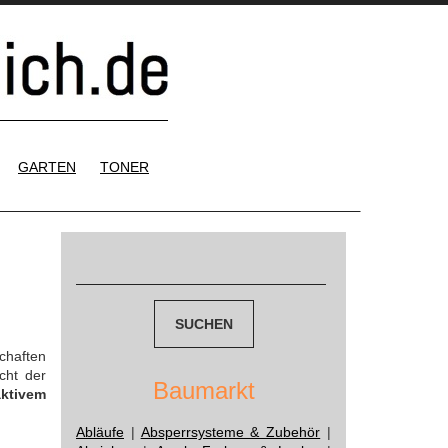
GARTEN
TONER
Suchen
nach:
chaften
cht der
Baumarkt
aktivem
Abläufe
|
Absperrsysteme & Zubehör
|