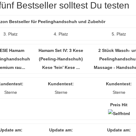
ünf Bestseller solltest Du testen
mazon Bestseller für Peelinghandschuh und Zubehör
3. Platz
4. Platz
5. Platz
ESE Hamam
Hamam Set IV: 3 Kese
2 Stück Wasch- u
linghandschuh
(Peeling-Handschuh)
Peelinghandschu
emium rau...
Kese 'fein' Kese ...
Massage - Handschu
undentest:
Kundentest:
Kundentest:
Sterne
Sterne
Sterne
Preis Hit
Update am:
Update am:
Update am: