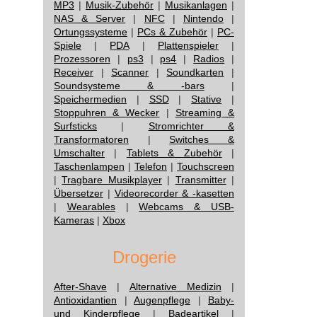
MP3
|
Musik-Zubehör
|
Musikanlagen
|
NAS & Server
|
NFC
|
Nintendo
|
Ortungssysteme
|
PCs & Zubehör
|
PC-
Spiele
|
PDA
|
Plattenspieler
|
Prozessoren
|
ps3
|
ps4
|
Radios
|
Receiver
|
Scanner
|
Soundkarten
|
Soundsysteme & -bars
|
Speichermedien
|
SSD
|
Stative
|
Stoppuhren & Wecker
|
Streaming &
Surfsticks
|
Stromrichter &
Transformatoren
|
Switches &
Umschalter
|
Tablets & Zubehör
|
Taschenlampen
|
Telefon
|
Touchscreen
|
Tragbare Musikplayer
|
Transmitter
|
Übersetzer
|
Videorecorder & -kasetten
|
Wearables
|
Webcams & USB-
Kameras
|
Xbox
Drogerie
After-Shave
|
Alternative Medizin
|
Antioxidantien
|
Augenpflege
|
Baby-
und Kinderpflege
|
Badeartikel
|