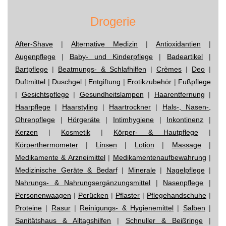
Drogerie
After-Shave
|
Alternative Medizin
|
Antioxidantien
|
Augenpflege
|
Baby- und Kinderpflege
|
Badeartikel
|
Bartpflege
|
Beatmungs- & Schlafhilfen
|
Crèmes
|
Deo
|
Duftmittel
|
Duschgel
|
Entgiftung
|
Erotikzubehör
|
Fußpflege
|
Gesichtspflege
|
Gesundheitslampen
|
Haarentfernung
|
Haarpflege
|
Haarstyling
|
Haartrockner
|
Hals-, Nasen-,
Ohrenpflege
|
Hörgeräte
|
Intimhygiene
|
Inkontinenz
|
Kerzen
|
Kosmetik
|
Körper- & Hautpflege
|
Körperthermometer
|
Linsen
|
Lotion
|
Massage
|
Medikamente & Arzneimittel
|
Medikamentenaufbewahrung
|
Medizinische Geräte & Bedarf
|
Minerale
|
Nagelpflege
|
Nahrungs- & Nahrungsergänzungsmittel
|
Nasenpflege
|
Personenwaagen
|
Perücken
|
Pflaster
|
Pflegehandschuhe
|
Proteine
|
Rasur
|
Reinigungs- & Hygienemittel
|
Salben
|
Sanitätshaus & Alltagshilfen
|
Schnuller & Beißringe
|