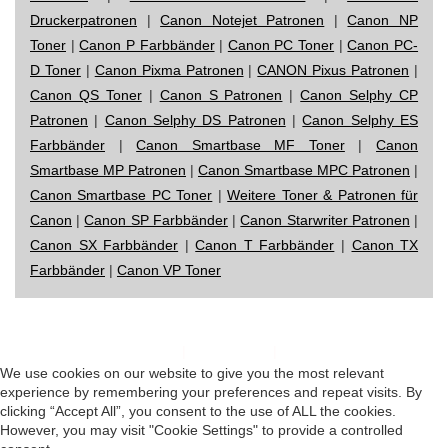
Druckerpatronen
|
Canon Notejet Patronen
|
Canon NP
Toner
|
Canon P Farbbänder
|
Canon PC Toner
|
Canon PC-
D Toner
|
Canon Pixma Patronen
|
CANON Pixus Patronen
|
Canon QS Toner
|
Canon S Patronen
|
Canon Selphy CP
Patronen
|
Canon Selphy DS Patronen
|
Canon Selphy ES
Farbbänder
|
Canon Smartbase MF Toner
|
Canon
Smartbase MP Patronen
|
Canon Smartbase MPC Patronen
|
Canon Smartbase PC Toner
|
Weitere Toner & Patronen für
Canon
|
Canon SP Farbbänder
|
Canon Starwriter Patronen
|
Canon SX Farbbänder
|
Canon T Farbbänder
|
Canon TX
Farbbänder
|
Canon VP Toner
Impressum
|
Datenschutz
|
Startseite
We use cookies on our website to give you the most relevant
experience by remembering your preferences and repeat visits. By
clicking “Accept All”, you consent to the use of ALL the cookies.
However, you may visit "Cookie Settings" to provide a controlled