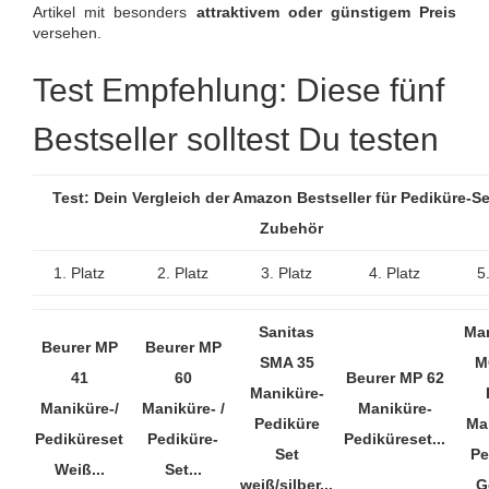
Artikel mit besonders
attraktivem oder günstigem Preis
versehen.
Test Empfehlung: Diese fünf
Bestseller solltest Du testen
Test: Dein Vergleich der Amazon Bestseller für Pediküre-S
Zubehör
1. Platz
2. Platz
3. Platz
4. Platz
5
Sanitas
Ma
Beurer MP
Beurer MP
SMA 35
M
41
60
Beurer MP 62
Maniküre-
Maniküre-/
Maniküre- /
Maniküre-
Pediküre
Ma
Pediküreset
Pediküre-
Pediküreset...
Set
Pe
Weiß...
Set...
weiß/silber...
G