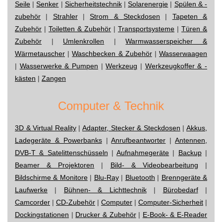
Seile
|
Senker
|
Sicherheitstechnik
|
Solarenergie
|
Spülen & -
zubehör
|
Strahler
|
Strom & Steckdosen
|
Tapeten &
Zubehör
|
Toiletten & Zubehör
|
Transportsysteme
|
Türen &
Zubehör
|
Umlenkrollen
|
Warmwasserspeicher &
Wärmetauscher
|
Waschbecken & Zubehör
|
Wasserwaagen
|
Wasserwerke & Pumpen
|
Werkzeug
|
Werkzeugkoffer & -
kästen
|
Zangen
Computer & Technik
3D & Virtual Reality
|
Adapter, Stecker & Steckdosen
|
Akkus,
Ladegeräte & Powerbanks
|
Anrufbeantworter
|
Antennen,
DVB-T & Satelittenschüsseln
|
Aufnahmegeräte
|
Backup
|
Beamer & Projektoren
|
Bild- & Videobearbeitung
|
Bildschirme & Monitore
|
Blu-Ray
|
Bluetooth
|
Brenngeräte &
Laufwerke
|
Bühnen- & Lichttechnik
|
Bürobedarf
|
Camcorder
|
CD-Zubehör
|
Computer
|
Computer-Sicherheit
|
Dockingstationen
|
Drucker & Zubehör
|
E-Book- & E-Reader