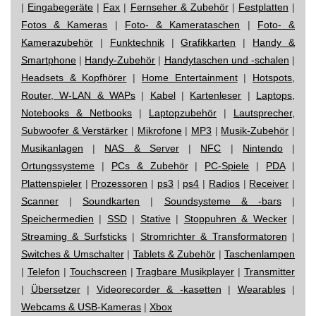
|
Eingabegeräte
|
Fax
|
Fernseher & Zubehör
|
Festplatten
|
Fotos & Kameras
|
Foto- & Kamerataschen
|
Foto- &
Kamerazubehör
|
Funktechnik
|
Grafikkarten
|
Handy &
Smartphone
|
Handy-Zubehör
|
Handytaschen und -schalen
|
Headsets & Kopfhörer
|
Home Entertainment
|
Hotspots,
Router, W-LAN & WAPs
|
Kabel
|
Kartenleser
|
Laptops,
Notebooks & Netbooks
|
Laptopzubehör
|
Lautsprecher,
Subwoofer & Verstärker
|
Mikrofone
|
MP3
|
Musik-Zubehör
|
Musikanlagen
|
NAS & Server
|
NFC
|
Nintendo
|
Ortungssysteme
|
PCs & Zubehör
|
PC-Spiele
|
PDA
|
Plattenspieler
|
Prozessoren
|
ps3
|
ps4
|
Radios
|
Receiver
|
Scanner
|
Soundkarten
|
Soundsysteme & -bars
|
Speichermedien
|
SSD
|
Stative
|
Stoppuhren & Wecker
|
Streaming & Surfsticks
|
Stromrichter & Transformatoren
|
Switches & Umschalter
|
Tablets & Zubehör
|
Taschenlampen
|
Telefon
|
Touchscreen
|
Tragbare Musikplayer
|
Transmitter
|
Übersetzer
|
Videorecorder & -kasetten
|
Wearables
|
Webcams & USB-Kameras
|
Xbox