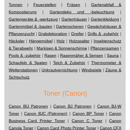
Tonnen
|
Feuerstellen
|
Fräsen
|
Gartenabfall &
Kompostierung
|
Gartendeko und -beleuchtung
|
Gartengeräte & -werkzeug
|
Gartenhäuser
|
Gartenkleidung
|
Gartenmöbel & -bauten
|
Gartenscheren
|
Gewächshäuser &
Pflanzenzucht
|
Grabdekoration
|
Greifer
|
Grills & -zubehör
|
Häcksler
|
Hängemöbel
|
Holz
|
Holzspalter
|
Insektenschutz
& Tierabwehr
|
Markisen & Sonnenschirme
|
Pflanzensamen
|
Pools & -zubehör
|
Rasen
|
Rasenmäher & Sensen
|
Sauna
|
Schaufeln & Spaten
|
Teich & Zubehör
|
Thermometer &
Wetterstationen
|
Unkrautvernichtung
|
Windspiele
|
Zäune &
Sichtschutz
Toner (Canon)
Canon BIJ Patronen
|
Canon BJ Patronen
|
Canon BJ-W
Toner
|
Canon BJC (Patronen)
|
Canon BP Toner
|
Canon
Business Card Printer Toner
|
Canon C Toner
|
Canon
Canola Toner
|
Canon Card Photo Printer Toner
|
Canon CFX