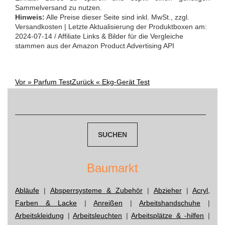
Sammelversand zu nutzen.
Hinweis:
Alle Preise dieser Seite sind inkl. MwSt., zzgl.
Versandkosten | Letzte Aktualisierung der Produktboxen am:
2024-07-14 / Affiliate Links & Bilder für die Vergleiche
stammen aus der Amazon Product Advertising API
Vor »
Parfum Test
Zurück «
Ekg-Gerät Test
Post
Suchen
nach:
navigation
Baumarkt
Abläufe
|
Absperrsysteme & Zubehör
|
Abzieher
|
Acryl,
Farben & Lacke
|
Anreißen
|
Arbeitshandschuhe
|
Arbeitskleidung
|
Arbeitsleuchten
|
Arbeitsplätze & -hilfen
|