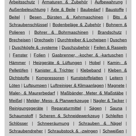
Arbeitsschutz
|
Armaturen & Zubehör
|
Aufbewahrung
|
Außenbeleuchtung
|
Äxte & Beile
|
Baubedarf
|
Baustoffe
|
Beitel
|
Besen, Bürsten & Kehrmaschinen
|
Bits &
Schraubenschlüssel
|
Bodenbeläge & Zubehör
|
Bohnern &
Polieren
|
Bohrer & Bohrmaschinen
|
Brandschutz
|
Brecheisen
|
Drechseln
|
Durchtreiber & Locheisen
|
Duschen
|
Duschköpfe & -systeme
|
Duschzubehör
|
Feilen & Raspeln
|
Fenster
|
Folien
|
Gasbrenner, -kocher & -kartuschen
|
Hämmer
|
Heizgeräte & Lüftungen
|
Hobel
|
Kamin- &
Pelletöfen
|
Kanister & Trichter
|
Klebeband
|
Kleben &
Dichtstoffe
|
Kompressoren
|
Kunststoffplatten
|
Leitern
|
Löten
|
Luftpumpen
|
Luftreiniger & Klimaanlagen
|
Magnete
|
Maler- & Maurerbedarf
|
Maßbänder, Meter & Maßstäbe
|
Meißel
|
Melder, Mess- & Planwerkzeuge
|
Nagler & Tacker
|
Reinigungsgeräte
|
Reparaturmittel
|
Sägen
|
Sauna
|
Schaumstoff
|
Scheren & Schneidewerkzeug
|
Schleifen
|
Schlösser
|
Schneeräumung
|
Schrauben & Nägel
|
Schraubendreher
|
Schraubstock & -zwingen
|
Schweißen
|