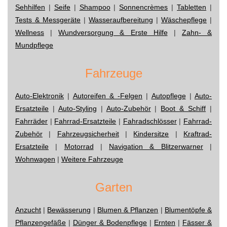
Sehhilfen
|
Seife
|
Shampoo
|
Sonnencrèmes
|
Tabletten
|
Tests & Messgeräte
|
Wasseraufbereitung
|
Wäschepflege
|
Wellness
|
Wundversorgung & Erste Hilfe
|
Zahn- &
Mundpflege
Fahrzeuge
Auto-Elektronik
|
Autoreifen & -Felgen
|
Autopflege
|
Auto-
Ersatzteile
|
Auto-Styling
|
Auto-Zubehör
|
Boot & Schiff
|
Fahrräder
|
Fahrrad-Ersatzteile
|
Fahradschlösser
|
Fahrrad-
Zubehör
|
Fahrzeugsicherheit
|
Kindersitze
|
Kraftrad-
Ersatzteile
|
Motorrad
|
Navigation & Blitzerwarner
|
Wohnwagen
|
Weitere Fahrzeuge
Garten
Anzucht
|
Bewässerung
|
Blumen & Pflanzen
|
Blumentöpfe &
Pflanzengefäße
|
Dünger & Bodenpflege
|
Ernten
|
Fässer &