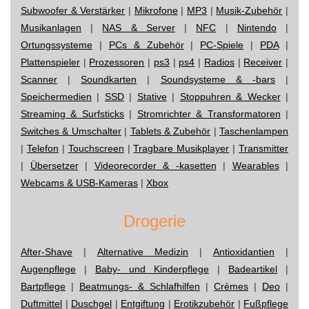
Subwoofer & Verstärker
|
Mikrofone
|
MP3
|
Musik-Zubehör
|
Musikanlagen
|
NAS & Server
|
NFC
|
Nintendo
|
Ortungssysteme
|
PCs & Zubehör
|
PC-Spiele
|
PDA
|
Plattenspieler
|
Prozessoren
|
ps3
|
ps4
|
Radios
|
Receiver
|
Scanner
|
Soundkarten
|
Soundsysteme & -bars
|
Speichermedien
|
SSD
|
Stative
|
Stoppuhren & Wecker
|
Streaming & Surfsticks
|
Stromrichter & Transformatoren
|
Switches & Umschalter
|
Tablets & Zubehör
|
Taschenlampen
|
Telefon
|
Touchscreen
|
Tragbare Musikplayer
|
Transmitter
|
Übersetzer
|
Videorecorder & -kasetten
|
Wearables
|
Webcams & USB-Kameras
|
Xbox
Drogerie
After-Shave
|
Alternative Medizin
|
Antioxidantien
|
Augenpflege
|
Baby- und Kinderpflege
|
Badeartikel
|
Bartpflege
|
Beatmungs- & Schlafhilfen
|
Crèmes
|
Deo
|
Duftmittel
|
Duschgel
|
Entgiftung
|
Erotikzubehör
|
Fußpflege