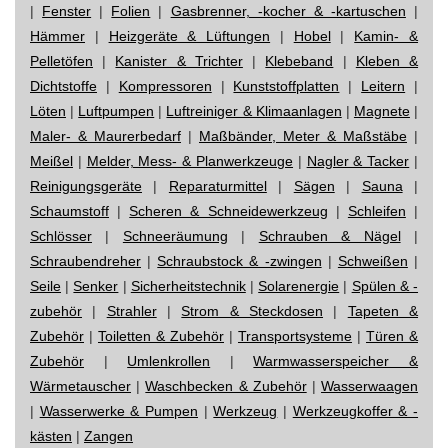
|
Fenster
|
Folien
|
Gasbrenner, -kocher & -kartuschen
|
Hämmer
|
Heizgeräte & Lüftungen
|
Hobel
|
Kamin- &
Pelletöfen
|
Kanister & Trichter
|
Klebeband
|
Kleben &
Dichtstoffe
|
Kompressoren
|
Kunststoffplatten
|
Leitern
|
Löten
|
Luftpumpen
|
Luftreiniger & Klimaanlagen
|
Magnete
|
Maler- & Maurerbedarf
|
Maßbänder, Meter & Maßstäbe
|
Meißel
|
Melder, Mess- & Planwerkzeuge
|
Nagler & Tacker
|
Reinigungsgeräte
|
Reparaturmittel
|
Sägen
|
Sauna
|
Schaumstoff
|
Scheren & Schneidewerkzeug
|
Schleifen
|
Schlösser
|
Schneeräumung
|
Schrauben & Nägel
|
Schraubendreher
|
Schraubstock & -zwingen
|
Schweißen
|
Seile
|
Senker
|
Sicherheitstechnik
|
Solarenergie
|
Spülen & -
zubehör
|
Strahler
|
Strom & Steckdosen
|
Tapeten &
Zubehör
|
Toiletten & Zubehör
|
Transportsysteme
|
Türen &
Zubehör
|
Umlenkrollen
|
Warmwasserspeicher &
Wärmetauscher
|
Waschbecken & Zubehör
|
Wasserwaagen
|
Wasserwerke & Pumpen
|
Werkzeug
|
Werkzeugkoffer & -
kästen
|
Zangen