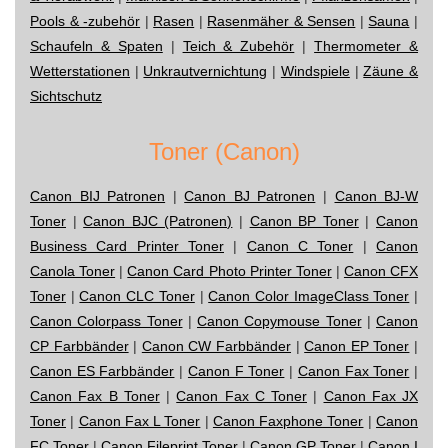
Pools & -zubehör
|
Rasen
|
Rasenmäher & Sensen
|
Sauna
|
Schaufeln & Spaten
|
Teich & Zubehör
|
Thermometer &
Wetterstationen
|
Unkrautvernichtung
|
Windspiele
|
Zäune &
Sichtschutz
Toner (Canon)
Canon BIJ Patronen
|
Canon BJ Patronen
|
Canon BJ-W
Toner
|
Canon BJC (Patronen)
|
Canon BP Toner
|
Canon
Business Card Printer Toner
|
Canon C Toner
|
Canon
Canola Toner
|
Canon Card Photo Printer Toner
|
Canon CFX
Toner
|
Canon CLC Toner
|
Canon Color ImageClass Toner
|
Canon Colorpass Toner
|
Canon Copymouse Toner
|
Canon
CP Farbbänder
|
Canon CW Farbbänder
|
Canon EP Toner
|
Canon ES Farbbänder
|
Canon F Toner
|
Canon Fax Toner
|
Canon Fax B Toner
|
Canon Fax C Toner
|
Canon Fax JX
Toner
|
Canon Fax L Toner
|
Canon Faxphone Toner
|
Canon
FC Toner
|
Canon Fileprint Toner
|
Canon GP Toner
|
Canon I