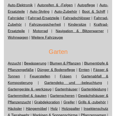
Auto-Elektronik
|
Autoreifen & -Felgen
|
Autopflege
|
Auto-
Ersatzteile
|
Auto-Styling
|
Auto-Zubehör
|
Boot & Schiff
|
Fahrräder
|
Fahrrad-Ersatzteile
|
Fahradschlösser
|
Fahrrad-
Zubehör
|
Fahrzeugsicherheit
|
Kindersitze
|
Kraftrad-
Ersatzteile
|
Motorrad
|
Navigation & Blitzerwarner
|
Wohnwagen
|
Weitere Fahrzeuge
Garten
Anzucht
|
Bewässerung
|
Blumen & Pflanzen
|
Blumentöpfe &
Pflanzengefäße
|
Dünger & Bodenpflege
|
Ernten
|
Fässer &
Tonnen
|
Feuerstellen
|
Fräsen
|
Gartenabfall &
Kompostierung
|
Gartendeko und -beleuchtung
|
Gartengeräte & -werkzeug
|
Gartenhäuser
|
Gartenkleidung
|
Gartenmöbel & -bauten
|
Gartenscheren
|
Gewächshäuser &
Pflanzenzucht
|
Grabdekoration
|
Greifer
|
Grills & -zubehör
|
Häcksler
|
Hängemöbel
|
Holz
|
Holzspalter
|
Insektenschutz
& Tierabwehr
|
Markisen & Sonnenschirme
|
Pflanzensamen
|