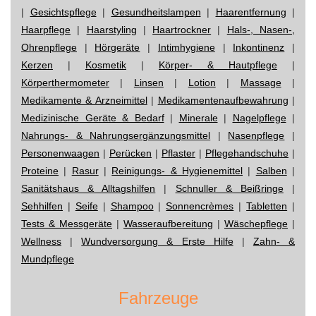
|
Gesichtspflege
|
Gesundheitslampen
|
Haarentfernung
|
Haarpflege
|
Haarstyling
|
Haartrockner
|
Hals-, Nasen-,
Ohrenpflege
|
Hörgeräte
|
Intimhygiene
|
Inkontinenz
|
Kerzen
|
Kosmetik
|
Körper- & Hautpflege
|
Körperthermometer
|
Linsen
|
Lotion
|
Massage
|
Medikamente & Arzneimittel
|
Medikamentenaufbewahrung
|
Medizinische Geräte & Bedarf
|
Minerale
|
Nagelpflege
|
Nahrungs- & Nahrungsergänzungsmittel
|
Nasenpflege
|
Personenwaagen
|
Perücken
|
Pflaster
|
Pflegehandschuhe
|
Proteine
|
Rasur
|
Reinigungs- & Hygienemittel
|
Salben
|
Sanitätshaus & Alltagshilfen
|
Schnuller & Beißringe
|
Sehhilfen
|
Seife
|
Shampoo
|
Sonnencrèmes
|
Tabletten
|
Tests & Messgeräte
|
Wasseraufbereitung
|
Wäschepflege
|
Wellness
|
Wundversorgung & Erste Hilfe
|
Zahn- &
Mundpflege
Fahrzeuge