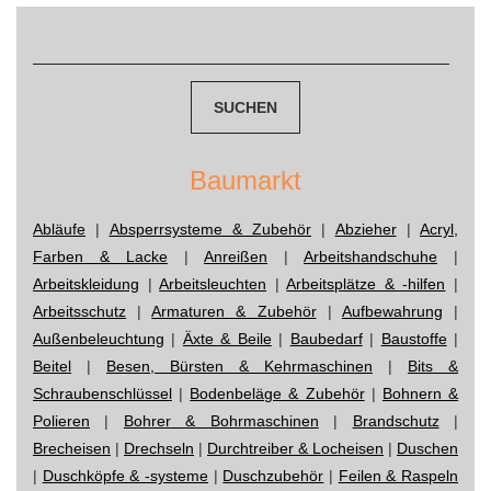
Suchen
navigation
nach:
Baumarkt
Abläufe
|
Absperrsysteme & Zubehör
|
Abzieher
|
Acryl,
Farben & Lacke
|
Anreißen
|
Arbeitshandschuhe
|
Arbeitskleidung
|
Arbeitsleuchten
|
Arbeitsplätze & -hilfen
|
Arbeitsschutz
|
Armaturen & Zubehör
|
Aufbewahrung
|
Außenbeleuchtung
|
Äxte & Beile
|
Baubedarf
|
Baustoffe
|
Beitel
|
Besen, Bürsten & Kehrmaschinen
|
Bits &
Schraubenschlüssel
|
Bodenbeläge & Zubehör
|
Bohnern &
Polieren
|
Bohrer & Bohrmaschinen
|
Brandschutz
|
Brecheisen
|
Drechseln
|
Durchtreiber & Locheisen
|
Duschen
|
Duschköpfe & -systeme
|
Duschzubehör
|
Feilen & Raspeln