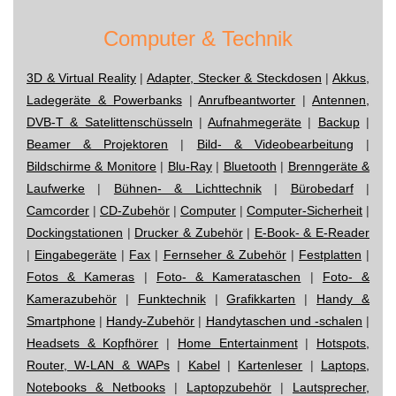
Computer & Technik
3D & Virtual Reality
|
Adapter, Stecker & Steckdosen
|
Akkus,
Ladegeräte & Powerbanks
|
Anrufbeantworter
|
Antennen,
DVB-T & Satelittenschüsseln
|
Aufnahmegeräte
|
Backup
|
Beamer & Projektoren
|
Bild- & Videobearbeitung
|
Bildschirme & Monitore
|
Blu-Ray
|
Bluetooth
|
Brenngeräte &
Laufwerke
|
Bühnen- & Lichttechnik
|
Bürobedarf
|
Camcorder
|
CD-Zubehör
|
Computer
|
Computer-Sicherheit
|
Dockingstationen
|
Drucker & Zubehör
|
E-Book- & E-Reader
|
Eingabegeräte
|
Fax
|
Fernseher & Zubehör
|
Festplatten
|
Fotos & Kameras
|
Foto- & Kamerataschen
|
Foto- &
Kamerazubehör
|
Funktechnik
|
Grafikkarten
|
Handy &
Smartphone
|
Handy-Zubehör
|
Handytaschen und -schalen
|
Headsets & Kopfhörer
|
Home Entertainment
|
Hotspots,
Router, W-LAN & WAPs
|
Kabel
|
Kartenleser
|
Laptops,
Notebooks & Netbooks
|
Laptopzubehör
|
Lautsprecher,