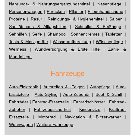
Nahrungs- & Nahrungsergänzungsmittel
|
Nasenpflege
|
Personenwaagen
|
Perücken
|
Pflaster
|
Pflegehandschuhe
|
Proteine
|
Rasur
|
Reinigungs- & Hygienemittel
|
Salben
|
Sanitätshaus & Alltagshilfen
|
Schnuller & Beißringe
|
Sehhilfen
|
Seife
|
Shampoo
|
Sonnencrèmes
|
Tabletten
|
Tests & Messgeräte
|
Wasseraufbereitung
|
Wäschepflege
|
Wellness
|
Wundversorgung & Erste Hilfe
|
Zahn- &
Mundpflege
Fahrzeuge
Auto-Elektronik
|
Autoreifen & -Felgen
|
Autopflege
|
Auto-
Ersatzteile
|
Auto-Styling
|
Auto-Zubehör
|
Boot & Schiff
|
Fahrräder
|
Fahrrad-Ersatzteile
|
Fahradschlösser
|
Fahrrad-
Zubehör
|
Fahrzeugsicherheit
|
Kindersitze
|
Kraftrad-
Ersatzteile
|
Motorrad
|
Navigation & Blitzerwarner
|
Wohnwagen
|
Weitere Fahrzeuge