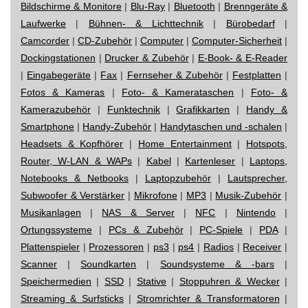
Bildschirme & Monitore
|
Blu-Ray
|
Bluetooth
|
Brenngeräte &
Laufwerke
|
Bühnen- & Lichttechnik
|
Bürobedarf
|
Camcorder
|
CD-Zubehör
|
Computer
|
Computer-Sicherheit
|
Dockingstationen
|
Drucker & Zubehör
|
E-Book- & E-Reader
|
Eingabegeräte
|
Fax
|
Fernseher & Zubehör
|
Festplatten
|
Fotos & Kameras
|
Foto- & Kamerataschen
|
Foto- &
Kamerazubehör
|
Funktechnik
|
Grafikkarten
|
Handy &
Smartphone
|
Handy-Zubehör
|
Handytaschen und -schalen
|
Headsets & Kopfhörer
|
Home Entertainment
|
Hotspots,
Router, W-LAN & WAPs
|
Kabel
|
Kartenleser
|
Laptops,
Notebooks & Netbooks
|
Laptopzubehör
|
Lautsprecher,
Subwoofer & Verstärker
|
Mikrofone
|
MP3
|
Musik-Zubehör
|
Musikanlagen
|
NAS & Server
|
NFC
|
Nintendo
|
Ortungssysteme
|
PCs & Zubehör
|
PC-Spiele
|
PDA
|
Plattenspieler
|
Prozessoren
|
ps3
|
ps4
|
Radios
|
Receiver
|
Scanner
|
Soundkarten
|
Soundsysteme & -bars
|
Speichermedien
|
SSD
|
Stative
|
Stoppuhren & Wecker
|
Streaming & Surfsticks
|
Stromrichter & Transformatoren
|