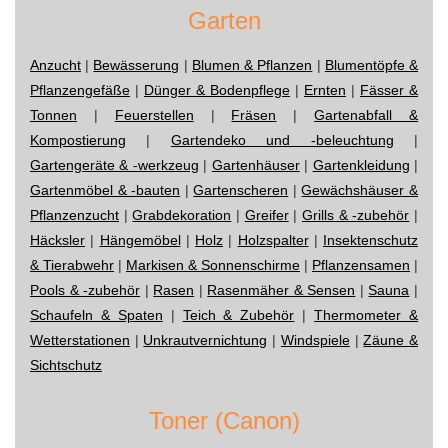
Garten
Anzucht
|
Bewässerung
|
Blumen & Pflanzen
|
Blumentöpfe &
Pflanzengefäße
|
Dünger & Bodenpflege
|
Ernten
|
Fässer &
Tonnen
|
Feuerstellen
|
Fräsen
|
Gartenabfall &
Kompostierung
|
Gartendeko und -beleuchtung
|
Gartengeräte & -werkzeug
|
Gartenhäuser
|
Gartenkleidung
|
Gartenmöbel & -bauten
|
Gartenscheren
|
Gewächshäuser &
Pflanzenzucht
|
Grabdekoration
|
Greifer
|
Grills & -zubehör
|
Häcksler
|
Hängemöbel
|
Holz
|
Holzspalter
|
Insektenschutz
& Tierabwehr
|
Markisen & Sonnenschirme
|
Pflanzensamen
|
Pools & -zubehör
|
Rasen
|
Rasenmäher & Sensen
|
Sauna
|
Schaufeln & Spaten
|
Teich & Zubehör
|
Thermometer &
Wetterstationen
|
Unkrautvernichtung
|
Windspiele
|
Zäune &
Sichtschutz
Toner (Canon)