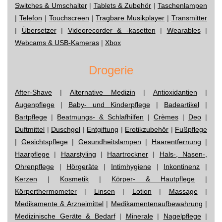
Switches & Umschalter
|
Tablets & Zubehör
|
Taschenlampen
|
Telefon
|
Touchscreen
|
Tragbare Musikplayer
|
Transmitter
|
Übersetzer
|
Videorecorder & -kasetten
|
Wearables
|
Webcams & USB-Kameras
|
Xbox
Drogerie
After-Shave
|
Alternative Medizin
|
Antioxidantien
|
Augenpflege
|
Baby- und Kinderpflege
|
Badeartikel
|
Bartpflege
|
Beatmungs- & Schlafhilfen
|
Crèmes
|
Deo
|
Duftmittel
|
Duschgel
|
Entgiftung
|
Erotikzubehör
|
Fußpflege
|
Gesichtspflege
|
Gesundheitslampen
|
Haarentfernung
|
Haarpflege
|
Haarstyling
|
Haartrockner
|
Hals-, Nasen-,
Ohrenpflege
|
Hörgeräte
|
Intimhygiene
|
Inkontinenz
|
Kerzen
|
Kosmetik
|
Körper- & Hautpflege
|
Körperthermometer
|
Linsen
|
Lotion
|
Massage
|
Medikamente & Arzneimittel
|
Medikamentenaufbewahrung
|
Medizinische Geräte & Bedarf
|
Minerale
|
Nagelpflege
|