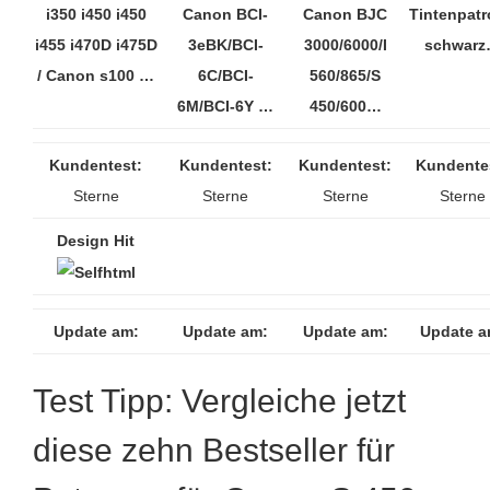
i350 i450 i450
Canon BCI-
Canon BJC
Tintenpat
i455 i470D i475D
3eBK/BCI-
3000/6000/I
schwar
/ Canon s100 …
6C/BCI-
560/865/S
6M/BCI-6Y …
450/600…
Kundentest:
Kundentest:
Kundentest:
Kundente
Sterne
Sterne
Sterne
Sterne
Design Hit
Update am:
Update am:
Update am:
Update a
Test Tipp: Vergleiche jetzt
diese zehn Bestseller für