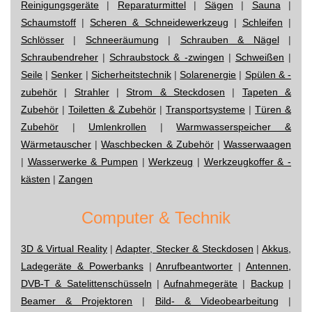
Reinigungsgeräte
|
Reparaturmittel
|
Sägen
|
Sauna
|
Schaumstoff
|
Scheren & Schneidewerkzeug
|
Schleifen
|
Schlösser
|
Schneeräumung
|
Schrauben & Nägel
|
Schraubendreher
|
Schraubstock & -zwingen
|
Schweißen
|
Seile
|
Senker
|
Sicherheitstechnik
|
Solarenergie
|
Spülen & -
zubehör
|
Strahler
|
Strom & Steckdosen
|
Tapeten &
Zubehör
|
Toiletten & Zubehör
|
Transportsysteme
|
Türen &
Zubehör
|
Umlenkrollen
|
Warmwasserspeicher &
Wärmetauscher
|
Waschbecken & Zubehör
|
Wasserwaagen
|
Wasserwerke & Pumpen
|
Werkzeug
|
Werkzeugkoffer & -
kästen
|
Zangen
Computer & Technik
3D & Virtual Reality
|
Adapter, Stecker & Steckdosen
|
Akkus,
Ladegeräte & Powerbanks
|
Anrufbeantworter
|
Antennen,
DVB-T & Satelittenschüsseln
|
Aufnahmegeräte
|
Backup
|
Beamer & Projektoren
|
Bild- & Videobearbeitung
|