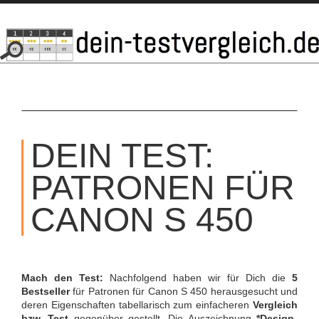
SKIP
TO
DEIN TEST:
CONTENT
PATRONEN FÜR
CANON S 450
Mach den Test:
Nachfolgend haben wir für Dich die
5
Bestseller
für Patronen für Canon S 450 herausgesucht und
deren Eigenschaften tabellarisch zum einfacheren
Vergleich
bzw. Test
gegenüber gestellt. Die Auszeichnung
*Design-