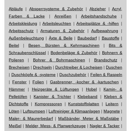
Abläufe
|
Absperrsysteme & Zubehör
|
Abzieher
|
Acryl,
Farben & Lacke
|
Anreißen
|
Arbeitshandschuhe
|
Arbeitskleidung
|
Arbeitsleuchten
|
Arbeitsplätze & -hilfen
|
Arbeitsschutz
|
Armaturen & Zubehör
|
Aufbewahrung
|
Außenbeleuchtung
|
Äxte & Beile
|
Baubedarf
|
Baustoffe
|
Beitel
|
Besen, Bürsten & Kehrmaschinen
|
Bits &
Schraubenschlüssel
|
Bodenbeläge & Zubehör
|
Bohnern &
Polieren
|
Bohrer & Bohrmaschinen
|
Brandschutz
|
Brecheisen
|
Drechseln
|
Durchtreiber & Locheisen
|
Duschen
|
Duschköpfe & -systeme
|
Duschzubehör
|
Feilen & Raspeln
|
Fenster
|
Folien
|
Gasbrenner, -kocher & -kartuschen
|
Hämmer
|
Heizgeräte & Lüftungen
|
Hobel
|
Kamin- &
Pelletöfen
|
Kanister & Trichter
|
Klebeband
|
Kleben &
Dichtstoffe
|
Kompressoren
|
Kunststoffplatten
|
Leitern
|
Löten
|
Luftpumpen
|
Luftreiniger & Klimaanlagen
|
Magnete
|
Maler- & Maurerbedarf
|
Maßbänder, Meter & Maßstäbe
|
Meißel
|
Melder, Mess- & Planwerkzeuge
|
Nagler & Tacker
|