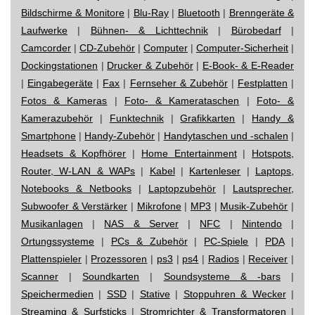
Bildschirme & Monitore
|
Blu-Ray
|
Bluetooth
|
Brenngeräte &
Laufwerke
|
Bühnen- & Lichttechnik
|
Bürobedarf
|
Camcorder
|
CD-Zubehör
|
Computer
|
Computer-Sicherheit
|
Dockingstationen
|
Drucker & Zubehör
|
E-Book- & E-Reader
|
Eingabegeräte
|
Fax
|
Fernseher & Zubehör
|
Festplatten
|
Fotos & Kameras
|
Foto- & Kamerataschen
|
Foto- &
Kamerazubehör
|
Funktechnik
|
Grafikkarten
|
Handy &
Smartphone
|
Handy-Zubehör
|
Handytaschen und -schalen
|
Headsets & Kopfhörer
|
Home Entertainment
|
Hotspots,
Router, W-LAN & WAPs
|
Kabel
|
Kartenleser
|
Laptops,
Notebooks & Netbooks
|
Laptopzubehör
|
Lautsprecher,
Subwoofer & Verstärker
|
Mikrofone
|
MP3
|
Musik-Zubehör
|
Musikanlagen
|
NAS & Server
|
NFC
|
Nintendo
|
Ortungssysteme
|
PCs & Zubehör
|
PC-Spiele
|
PDA
|
Plattenspieler
|
Prozessoren
|
ps3
|
ps4
|
Radios
|
Receiver
|
Scanner
|
Soundkarten
|
Soundsysteme & -bars
|
Speichermedien
|
SSD
|
Stative
|
Stoppuhren & Wecker
|
Streaming & Surfsticks
|
Stromrichter & Transformatoren
|