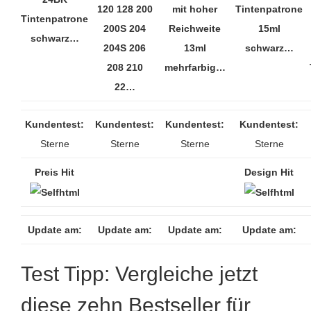
120 128 200
mit hoher
Tintenpatrone
Tintenpatrone
200S 204
Reichweite
15ml
schwarz…
204S 206
13ml
schwarz…
208 210
mehrfarbig…
22…
Kundentest:
Kundentest:
Kundentest:
Kundentest:
Sterne
Sterne
Sterne
Sterne
Preis Hit
Design Hit
Update am:
Update am:
Update am:
Update am:
Test Tipp: Vergleiche jetzt
diese zehn Bestseller für