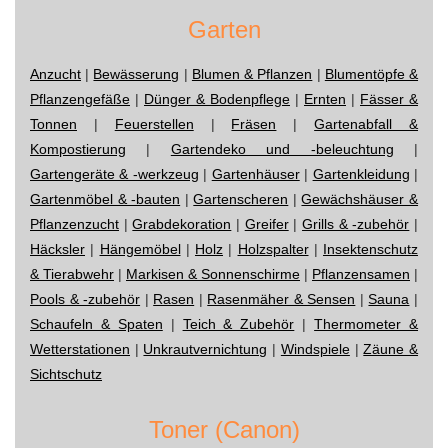
Garten
Anzucht
|
Bewässerung
|
Blumen & Pflanzen
|
Blumentöpfe &
Pflanzengefäße
|
Dünger & Bodenpflege
|
Ernten
|
Fässer &
Tonnen
|
Feuerstellen
|
Fräsen
|
Gartenabfall &
Kompostierung
|
Gartendeko und -beleuchtung
|
Gartengeräte & -werkzeug
|
Gartenhäuser
|
Gartenkleidung
|
Gartenmöbel & -bauten
|
Gartenscheren
|
Gewächshäuser &
Pflanzenzucht
|
Grabdekoration
|
Greifer
|
Grills & -zubehör
|
Häcksler
|
Hängemöbel
|
Holz
|
Holzspalter
|
Insektenschutz
& Tierabwehr
|
Markisen & Sonnenschirme
|
Pflanzensamen
|
Pools & -zubehör
|
Rasen
|
Rasenmäher & Sensen
|
Sauna
|
Schaufeln & Spaten
|
Teich & Zubehör
|
Thermometer &
Wetterstationen
|
Unkrautvernichtung
|
Windspiele
|
Zäune &
Sichtschutz
Toner (Canon)