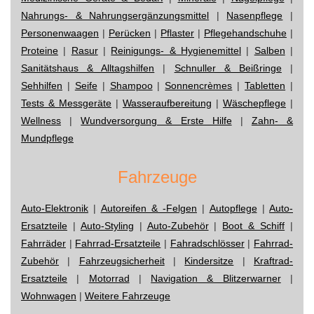
Nahrungs- & Nahrungsergänzungsmittel
|
Nasenpflege
|
Personenwaagen
|
Perücken
|
Pflaster
|
Pflegehandschuhe
|
Proteine
|
Rasur
|
Reinigungs- & Hygienemittel
|
Salben
|
Sanitätshaus & Alltagshilfen
|
Schnuller & Beißringe
|
Sehhilfen
|
Seife
|
Shampoo
|
Sonnencrèmes
|
Tabletten
|
Tests & Messgeräte
|
Wasseraufbereitung
|
Wäschepflege
|
Wellness
|
Wundversorgung & Erste Hilfe
|
Zahn- &
Mundpflege
Fahrzeuge
Auto-Elektronik
|
Autoreifen & -Felgen
|
Autopflege
|
Auto-
Ersatzteile
|
Auto-Styling
|
Auto-Zubehör
|
Boot & Schiff
|
Fahrräder
|
Fahrrad-Ersatzteile
|
Fahradschlösser
|
Fahrrad-
Zubehör
|
Fahrzeugsicherheit
|
Kindersitze
|
Kraftrad-
Ersatzteile
|
Motorrad
|
Navigation & Blitzerwarner
|
Wohnwagen
|
Weitere Fahrzeuge