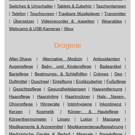
Switches & Umschalter
|
Tablets & Zubehör
|
Taschenlampen
|
Telefon
|
Touchscreen
|
Tragbare Musikplayer
|
Transmitter
|
Übersetzer
|
Videorecorder & -kasetten
|
Wearables
|
Webcams & USB-Kameras
|
Xbox
Drogerie
After-Shave
|
Alternative Medizin
|
Antioxidantien
|
Augenpflege
|
Baby- und Kinderpflege
|
Badeartikel
|
Bartpflege
|
Beatmungs- & Schlafhilfen
|
Crèmes
|
Deo
|
Duftmittel
|
Duschgel
|
Entgiftung
|
Erotikzubehör
|
Fußpflege
|
Gesichtspflege
|
Gesundheitslampen
|
Haarentfernung
|
Haarpflege
|
Haarstyling
|
Haartrockner
|
Hals-, Nasen-,
Ohrenpflege
|
Hörgeräte
|
Intimhygiene
|
Inkontinenz
|
Kerzen
|
Kosmetik
|
Körper- & Hautpflege
|
Körperthermometer
|
Linsen
|
Lotion
|
Massage
|
Medikamente & Arzneimittel
|
Medikamentenaufbewahrung
|
Medizinische Geräte & Bedarf
|
Minerale
|
Nagelpflege
|