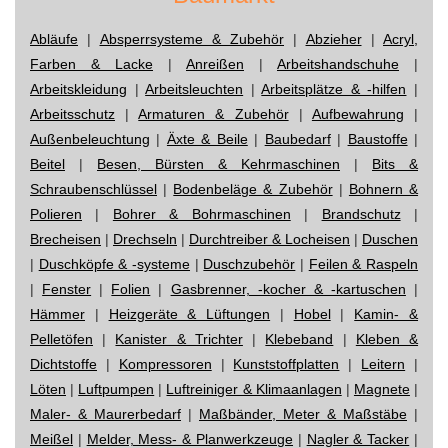
Abläufe
|
Absperrsysteme & Zubehör
|
Abzieher
|
Acryl,
Farben & Lacke
|
Anreißen
|
Arbeitshandschuhe
|
Arbeitskleidung
|
Arbeitsleuchten
|
Arbeitsplätze & -hilfen
|
Arbeitsschutz
|
Armaturen & Zubehör
|
Aufbewahrung
|
Außenbeleuchtung
|
Äxte & Beile
|
Baubedarf
|
Baustoffe
|
Beitel
|
Besen, Bürsten & Kehrmaschinen
|
Bits &
Schraubenschlüssel
|
Bodenbeläge & Zubehör
|
Bohnern &
Polieren
|
Bohrer & Bohrmaschinen
|
Brandschutz
|
Brecheisen
|
Drechseln
|
Durchtreiber & Locheisen
|
Duschen
|
Duschköpfe & -systeme
|
Duschzubehör
|
Feilen & Raspeln
|
Fenster
|
Folien
|
Gasbrenner, -kocher & -kartuschen
|
Hämmer
|
Heizgeräte & Lüftungen
|
Hobel
|
Kamin- &
Pelletöfen
|
Kanister & Trichter
|
Klebeband
|
Kleben &
Dichtstoffe
|
Kompressoren
|
Kunststoffplatten
|
Leitern
|
Löten
|
Luftpumpen
|
Luftreiniger & Klimaanlagen
|
Magnete
|
Maler- & Maurerbedarf
|
Maßbänder, Meter & Maßstäbe
|
Meißel
|
Melder, Mess- & Planwerkzeuge
|
Nagler & Tacker
|