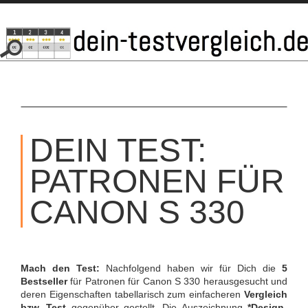
SKIP
TO
DEIN TEST:
CONTENT
PATRONEN FÜR
CANON S 330
Mach den Test:
Nachfolgend haben wir für Dich die
5
Bestseller
für Patronen für Canon S 330 herausgesucht und
deren Eigenschaften tabellarisch zum einfacheren
Vergleich
bzw. Test
gegenüber gestellt. Die Auszeichnung
*Design-