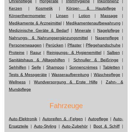
Ohrenpflege
|
Hörgeräte
|
Intimhygiene
|
Inkontinenz
|
Kerzen
|
Kosmetik
|
Körper- & Hautpflege
|
Körperthermometer
|
Linsen
|
Lotion
|
Massage
|
Medikamente & Arzneimittel
|
Medikamentenaufbewahrung
|
Medizinische Geräte & Bedarf
|
Minerale
|
Nagelpflege
|
Nahrungs- & Nahrungsergänzungsmittel
|
Nasenpflege
|
Personenwaagen
|
Perücken
|
Pflaster
|
Pflegehandschuhe
|
Proteine
|
Rasur
|
Reinigungs- & Hygienemittel
|
Salben
|
Sanitätshaus & Alltagshilfen
|
Schnuller & Beißringe
|
Sehhilfen
|
Seife
|
Shampoo
|
Sonnencrèmes
|
Tabletten
|
Tests & Messgeräte
|
Wasseraufbereitung
|
Wäschepflege
|
Wellness
|
Wundversorgung & Erste Hilfe
|
Zahn- &
Mundpflege
Fahrzeuge
Auto-Elektronik
|
Autoreifen & -Felgen
|
Autopflege
|
Auto-
Ersatzteile
|
Auto-Styling
|
Auto-Zubehör
|
Boot & Schiff
|