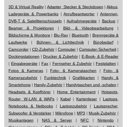
3D & Virtual Reality
|
Adapter, Stecker & Steckdosen
|
Akkus,
Ladegeräte & Powerbanks
|
Anrufbeantworter
|
Antennen,
DVB-T & Satelittenschüsseln
|
Aufnahmegeräte
|
Backup
|
Beamer & Projektoren
|
Bild- & Videobearbeitung
|
Bildschirme & Monitore
|
Blu-Ray
|
Bluetooth
|
Brenngeräte &
Laufwerke
|
Bühnen- & Lichttechnik
|
Bürobedarf
|
Camcorder
|
CD-Zubehör
|
Computer
|
Computer-Sicherheit
|
Dockingstationen
|
Drucker & Zubehör
|
E-Book- & E-Reader
|
Eingabegeräte
|
Fax
|
Fernseher & Zubehör
|
Festplatten
|
Fotos & Kameras
|
Foto- & Kamerataschen
|
Foto- &
Kamerazubehör
|
Funktechnik
|
Grafikkarten
|
Handy &
Smartphone
|
Handy-Zubehör
|
Handytaschen und -schalen
|
Headsets & Kopfhörer
|
Home Entertainment
|
Hotspots,
Router, W-LAN & WAPs
|
Kabel
|
Kartenleser
|
Laptops,
Notebooks & Netbooks
|
Laptopzubehör
|
Lautsprecher,
Subwoofer & Verstärker
|
Mikrofone
|
MP3
|
Musik-Zubehör
|
Musikanlagen
|
NAS & Server
|
NFC
|
Nintendo
|