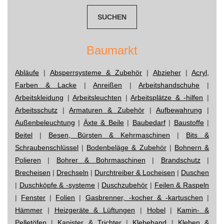
Baumarkt
Abläufe
|
Absperrsysteme & Zubehör
|
Abzieher
|
Acryl,
Farben & Lacke
|
Anreißen
|
Arbeitshandschuhe
|
Arbeitskleidung
|
Arbeitsleuchten
|
Arbeitsplätze & -hilfen
|
Arbeitsschutz
|
Armaturen & Zubehör
|
Aufbewahrung
|
Außenbeleuchtung
|
Äxte & Beile
|
Baubedarf
|
Baustoffe
|
Beitel
|
Besen, Bürsten & Kehrmaschinen
|
Bits &
Schraubenschlüssel
|
Bodenbeläge & Zubehör
|
Bohnern &
Polieren
|
Bohrer & Bohrmaschinen
|
Brandschutz
|
Brecheisen
|
Drechseln
|
Durchtreiber & Locheisen
|
Duschen
|
Duschköpfe & -systeme
|
Duschzubehör
|
Feilen & Raspeln
|
Fenster
|
Folien
|
Gasbrenner, -kocher & -kartuschen
|
Hämmer
|
Heizgeräte & Lüftungen
|
Hobel
|
Kamin- &
Pelletöfen
|
Kanister & Trichter
|
Klebeband
|
Kleben &