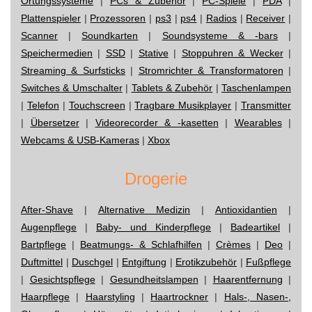
Ortungssysteme
|
PCs & Zubehör
|
PC-Spiele
|
PDA
|
Plattenspieler
|
Prozessoren
|
ps3
|
ps4
|
Radios
|
Receiver
|
Scanner
|
Soundkarten
|
Soundsysteme & -bars
|
Speichermedien
|
SSD
|
Stative
|
Stoppuhren & Wecker
|
Streaming & Surfsticks
|
Stromrichter & Transformatoren
|
Switches & Umschalter
|
Tablets & Zubehör
|
Taschenlampen
|
Telefon
|
Touchscreen
|
Tragbare Musikplayer
|
Transmitter
|
Übersetzer
|
Videorecorder & -kasetten
|
Wearables
|
Webcams & USB-Kameras
|
Xbox
Drogerie
After-Shave
|
Alternative Medizin
|
Antioxidantien
|
Augenpflege
|
Baby- und Kinderpflege
|
Badeartikel
|
Bartpflege
|
Beatmungs- & Schlafhilfen
|
Crèmes
|
Deo
|
Duftmittel
|
Duschgel
|
Entgiftung
|
Erotikzubehör
|
Fußpflege
|
Gesichtspflege
|
Gesundheitslampen
|
Haarentfernung
|
Haarpflege
|
Haarstyling
|
Haartrockner
|
Hals-, Nasen-,