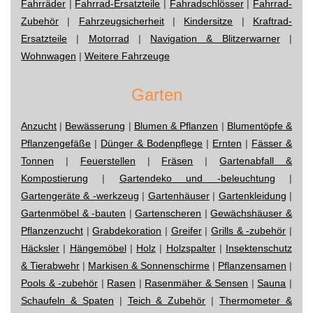
Fahrräder
|
Fahrrad-Ersatzteile
|
Fahradschlösser
|
Fahrrad-
Zubehör
|
Fahrzeugsicherheit
|
Kindersitze
|
Kraftrad-
Ersatzteile
|
Motorrad
|
Navigation & Blitzerwarner
|
Wohnwagen
|
Weitere Fahrzeuge
Garten
Anzucht
|
Bewässerung
|
Blumen & Pflanzen
|
Blumentöpfe &
Pflanzengefäße
|
Dünger & Bodenpflege
|
Ernten
|
Fässer &
Tonnen
|
Feuerstellen
|
Fräsen
|
Gartenabfall &
Kompostierung
|
Gartendeko und -beleuchtung
|
Gartengeräte & -werkzeug
|
Gartenhäuser
|
Gartenkleidung
|
Gartenmöbel & -bauten
|
Gartenscheren
|
Gewächshäuser &
Pflanzenzucht
|
Grabdekoration
|
Greifer
|
Grills & -zubehör
|
Häcksler
|
Hängemöbel
|
Holz
|
Holzspalter
|
Insektenschutz
& Tierabwehr
|
Markisen & Sonnenschirme
|
Pflanzensamen
|
Pools & -zubehör
|
Rasen
|
Rasenmäher & Sensen
|
Sauna
|
Schaufeln & Spaten
|
Teich & Zubehör
|
Thermometer &