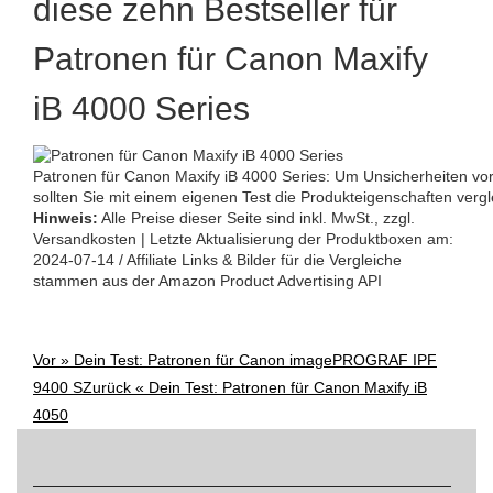
diese zehn Bestseller für
Patronen für Canon Maxify
iB 4000 Series
Patronen für Canon Maxify iB 4000 Series: Um Unsicherheiten vo
sollten Sie mit einem eigenen Test die Produkteigenschaften vergl
Hinweis:
Alle Preise dieser Seite sind inkl. MwSt., zzgl.
Versandkosten | Letzte Aktualisierung der Produktboxen am:
2024-07-14 / Affiliate Links & Bilder für die Vergleiche
stammen aus der Amazon Product Advertising API
Vor »
Dein Test: Patronen für Canon imagePROGRAF IPF
Post
9400 S
Zurück «
Dein Test: Patronen für Canon Maxify iB
navigation
4050
Suchen
nach: