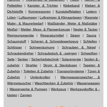
Pelletöfen
|
Kanister & Trichter
|
Klebeband
|
Kleben &
Dichtstoffe
|
Kompressoren
|
Kunststoffplatten
|
Leitern
|
Löten
|
Luftpumpen
|
Luftreiniger & Klimaanlagen
|
Magnete
|
Maler- & Maurerbedarf
|
Maßbänder, Meter & Maßstäbe
|
Meißel
|
Melder, Mess- & Planwerkzeuge
|
Nagler & Tacker
|
Reinigungsgeräte
|
Reparaturmittel
|
Sägen
|
Sauna
|
Schaumstoff
|
Scheren & Schneidewerkzeug
|
Schleifen
|
Schlösser
|
Schneeräumung
|
Schrauben & Nägel
|
Schraubendreher
|
Schraubstock & -zwingen
|
Schweißen
|
Seile
|
Senker
|
Sicherheitstechnik
|
Solarenergie
|
Spülen & -
zubehör
|
Strahler
|
Strom & Steckdosen
|
Tapeten &
Zubehör
|
Toiletten & Zubehör
|
Transportsysteme
|
Türen &
Zubehör
|
Umlenkrollen
|
Warmwasserspeicher &
Wärmetauscher
|
Waschbecken & Zubehör
|
Wasserwaagen
|
Wasserwerke & Pumpen
|
Werkzeug
|
Werkzeugkoffer & -
kästen
|
Zangen