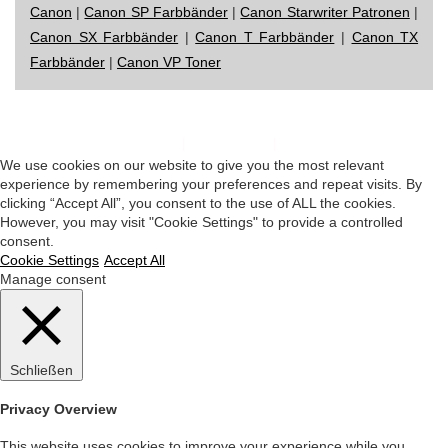
Canon
|
Canon SP Farbbänder
|
Canon Starwriter Patronen
|
Canon SX Farbbänder
|
Canon T Farbbänder
|
Canon TX
Farbbänder
|
Canon VP Toner
Impressum
|
Datenschutz
|
Startseite
We use cookies on our website to give you the most relevant
experience by remembering your preferences and repeat visits. By
clicking “Accept All”, you consent to the use of ALL the cookies.
However, you may visit "Cookie Settings" to provide a controlled
consent.
Cookie Settings
Accept All
Manage consent
Schließen
Privacy Overview
This website uses cookies to improve your experience while you