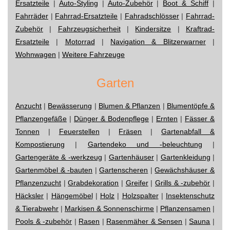
Ersatzteile
|
Auto-Styling
|
Auto-Zubehör
|
Boot & Schiff
|
Fahrräder
|
Fahrrad-Ersatzteile
|
Fahradschlösser
|
Fahrrad-
Zubehör
|
Fahrzeugsicherheit
|
Kindersitze
|
Kraftrad-
Ersatzteile
|
Motorrad
|
Navigation & Blitzerwarner
|
Wohnwagen
|
Weitere Fahrzeuge
Garten
Anzucht
|
Bewässerung
|
Blumen & Pflanzen
|
Blumentöpfe &
Pflanzengefäße
|
Dünger & Bodenpflege
|
Ernten
|
Fässer &
Tonnen
|
Feuerstellen
|
Fräsen
|
Gartenabfall &
Kompostierung
|
Gartendeko und -beleuchtung
|
Gartengeräte & -werkzeug
|
Gartenhäuser
|
Gartenkleidung
|
Gartenmöbel & -bauten
|
Gartenscheren
|
Gewächshäuser &
Pflanzenzucht
|
Grabdekoration
|
Greifer
|
Grills & -zubehör
|
Häcksler
|
Hängemöbel
|
Holz
|
Holzspalter
|
Insektenschutz
& Tierabwehr
|
Markisen & Sonnenschirme
|
Pflanzensamen
|
Pools & -zubehör
|
Rasen
|
Rasenmäher & Sensen
|
Sauna
|