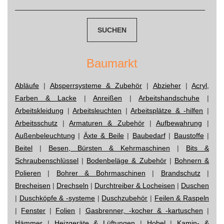
nach:
Baumarkt
Abläufe
|
Absperrsysteme & Zubehör
|
Abzieher
|
Acryl,
Farben & Lacke
|
Anreißen
|
Arbeitshandschuhe
|
Arbeitskleidung
|
Arbeitsleuchten
|
Arbeitsplätze & -hilfen
|
Arbeitsschutz
|
Armaturen & Zubehör
|
Aufbewahrung
|
Außenbeleuchtung
|
Äxte & Beile
|
Baubedarf
|
Baustoffe
|
Beitel
|
Besen, Bürsten & Kehrmaschinen
|
Bits &
Schraubenschlüssel
|
Bodenbeläge & Zubehör
|
Bohnern &
Polieren
|
Bohrer & Bohrmaschinen
|
Brandschutz
|
Brecheisen
|
Drechseln
|
Durchtreiber & Locheisen
|
Duschen
|
Duschköpfe & -systeme
|
Duschzubehör
|
Feilen & Raspeln
|
Fenster
|
Folien
|
Gasbrenner, -kocher & -kartuschen
|
Hämmer
|
Heizgeräte & Lüftungen
|
Hobel
|
Kamin- &