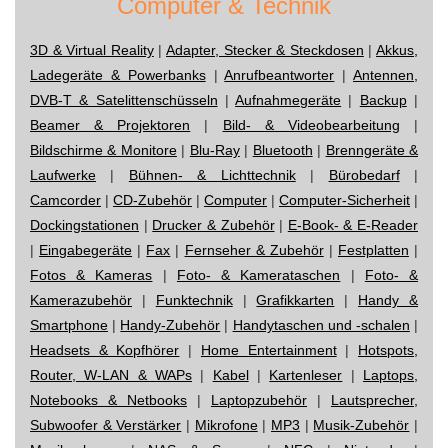
Computer & Technik
3D & Virtual Reality
|
Adapter, Stecker & Steckdosen
|
Akkus,
Ladegeräte & Powerbanks
|
Anrufbeantworter
|
Antennen,
DVB-T & Satelittenschüsseln
|
Aufnahmegeräte
|
Backup
|
Beamer & Projektoren
|
Bild- & Videobearbeitung
|
Bildschirme & Monitore
|
Blu-Ray
|
Bluetooth
|
Brenngeräte &
Laufwerke
|
Bühnen- & Lichttechnik
|
Bürobedarf
|
Camcorder
|
CD-Zubehör
|
Computer
|
Computer-Sicherheit
|
Dockingstationen
|
Drucker & Zubehör
|
E-Book- & E-Reader
|
Eingabegeräte
|
Fax
|
Fernseher & Zubehör
|
Festplatten
|
Fotos & Kameras
|
Foto- & Kamerataschen
|
Foto- &
Kamerazubehör
|
Funktechnik
|
Grafikkarten
|
Handy &
Smartphone
|
Handy-Zubehör
|
Handytaschen und -schalen
|
Headsets & Kopfhörer
|
Home Entertainment
|
Hotspots,
Router, W-LAN & WAPs
|
Kabel
|
Kartenleser
|
Laptops,
Notebooks & Netbooks
|
Laptopzubehör
|
Lautsprecher,
Subwoofer & Verstärker
|
Mikrofone
|
MP3
|
Musik-Zubehör
|