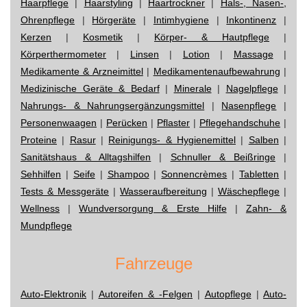
Haarpflege
|
Haarstyling
|
Haartrockner
|
Hals-, Nasen-,
Ohrenpflege
|
Hörgeräte
|
Intimhygiene
|
Inkontinenz
|
Kerzen
|
Kosmetik
|
Körper- & Hautpflege
|
Körperthermometer
|
Linsen
|
Lotion
|
Massage
|
Medikamente & Arzneimittel
|
Medikamentenaufbewahrung
|
Medizinische Geräte & Bedarf
|
Minerale
|
Nagelpflege
|
Nahrungs- & Nahrungsergänzungsmittel
|
Nasenpflege
|
Personenwaagen
|
Perücken
|
Pflaster
|
Pflegehandschuhe
|
Proteine
|
Rasur
|
Reinigungs- & Hygienemittel
|
Salben
|
Sanitätshaus & Alltagshilfen
|
Schnuller & Beißringe
|
Sehhilfen
|
Seife
|
Shampoo
|
Sonnencrèmes
|
Tabletten
|
Tests & Messgeräte
|
Wasseraufbereitung
|
Wäschepflege
|
Wellness
|
Wundversorgung & Erste Hilfe
|
Zahn- &
Mundpflege
Fahrzeuge
Auto-Elektronik
|
Autoreifen & -Felgen
|
Autopflege
|
Auto-