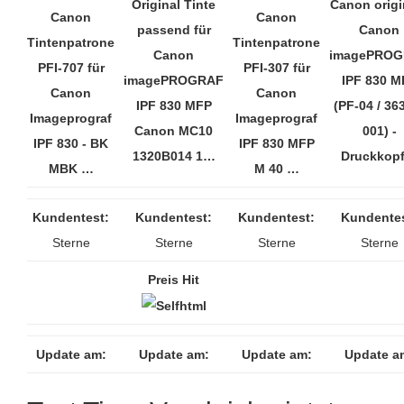
Original Tinte
Canon origin
Canon
Canon
passend für
Canon
Tintenpatrone
Tintenpatrone
Canon
imagePRO
PFI-707 für
PFI-307 für
imagePROGRAF
IPF 830 M
Canon
Canon
IPF 830 MFP
(PF-04 / 36
Imageprograf
Imageprograf
Canon MC10
001) -
IPF 830 - BK
IPF 830 MFP
1320B014 1…
Druckkop
MBK …
M 40 …
Kundentest:
Kundentest:
Kundentest:
Kundentes
Sterne
Sterne
Sterne
Sterne
Preis Hit
Update am:
Update am:
Update am:
Update a