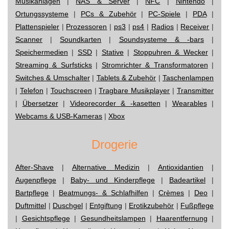
Musikanlagen
|
NAS & Server
|
NFC
|
Nintendo
|
Ortungssysteme
|
PCs & Zubehör
|
PC-Spiele
|
PDA
|
Plattenspieler
|
Prozessoren
|
ps3
|
ps4
|
Radios
|
Receiver
|
Scanner
|
Soundkarten
|
Soundsysteme & -bars
|
Speichermedien
|
SSD
|
Stative
|
Stoppuhren & Wecker
|
Streaming & Surfsticks
|
Stromrichter & Transformatoren
|
Switches & Umschalter
|
Tablets & Zubehör
|
Taschenlampen
|
Telefon
|
Touchscreen
|
Tragbare Musikplayer
|
Transmitter
|
Übersetzer
|
Videorecorder & -kasetten
|
Wearables
|
Webcams & USB-Kameras
|
Xbox
Drogerie
After-Shave
|
Alternative Medizin
|
Antioxidantien
|
Augenpflege
|
Baby- und Kinderpflege
|
Badeartikel
|
Bartpflege
|
Beatmungs- & Schlafhilfen
|
Crèmes
|
Deo
|
Duftmittel
|
Duschgel
|
Entgiftung
|
Erotikzubehör
|
Fußpflege
|
Gesichtspflege
|
Gesundheitslampen
|
Haarentfernung
|