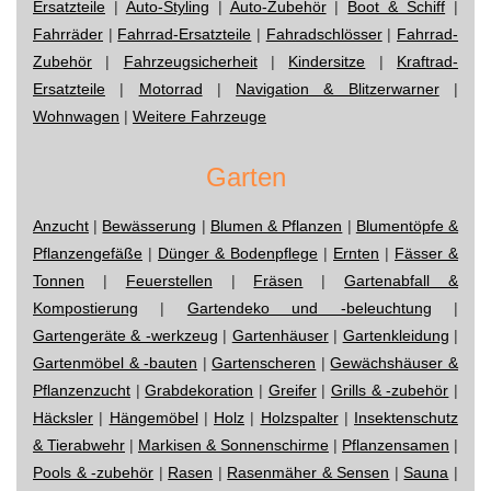
Ersatzteile
|
Auto-Styling
|
Auto-Zubehör
|
Boot & Schiff
|
Fahrräder
|
Fahrrad-Ersatzteile
|
Fahradschlösser
|
Fahrrad-
Zubehör
|
Fahrzeugsicherheit
|
Kindersitze
|
Kraftrad-
Ersatzteile
|
Motorrad
|
Navigation & Blitzerwarner
|
Wohnwagen
|
Weitere Fahrzeuge
Garten
Anzucht
|
Bewässerung
|
Blumen & Pflanzen
|
Blumentöpfe &
Pflanzengefäße
|
Dünger & Bodenpflege
|
Ernten
|
Fässer &
Tonnen
|
Feuerstellen
|
Fräsen
|
Gartenabfall &
Kompostierung
|
Gartendeko und -beleuchtung
|
Gartengeräte & -werkzeug
|
Gartenhäuser
|
Gartenkleidung
|
Gartenmöbel & -bauten
|
Gartenscheren
|
Gewächshäuser &
Pflanzenzucht
|
Grabdekoration
|
Greifer
|
Grills & -zubehör
|
Häcksler
|
Hängemöbel
|
Holz
|
Holzspalter
|
Insektenschutz
& Tierabwehr
|
Markisen & Sonnenschirme
|
Pflanzensamen
|
Pools & -zubehör
|
Rasen
|
Rasenmäher & Sensen
|
Sauna
|