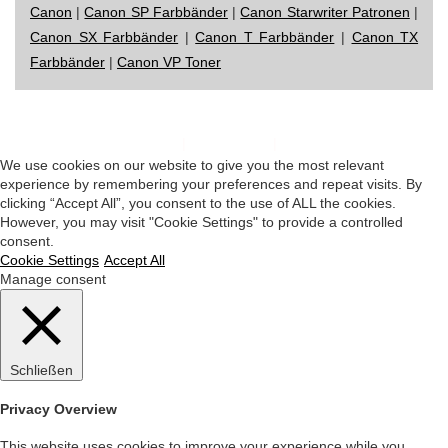
Canon
|
Canon SP Farbbänder
|
Canon Starwriter Patronen
|
Canon SX Farbbänder
|
Canon T Farbbänder
|
Canon TX
Farbbänder
|
Canon VP Toner
Impressum
|
Datenschutz
|
Startseite
We use cookies on our website to give you the most relevant
experience by remembering your preferences and repeat visits. By
clicking “Accept All”, you consent to the use of ALL the cookies.
However, you may visit "Cookie Settings" to provide a controlled
consent.
Cookie Settings
Accept All
Manage consent
Schließen
Privacy Overview
This website uses cookies to improve your experience while you