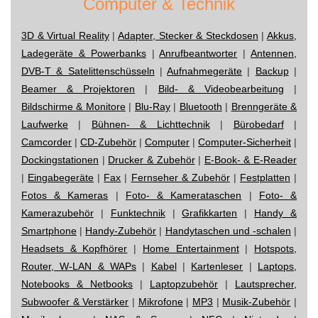
Computer & Technik
3D & Virtual Reality
|
Adapter, Stecker & Steckdosen
|
Akkus,
Ladegeräte & Powerbanks
|
Anrufbeantworter
|
Antennen,
DVB-T & Satelittenschüsseln
|
Aufnahmegeräte
|
Backup
|
Beamer & Projektoren
|
Bild- & Videobearbeitung
|
Bildschirme & Monitore
|
Blu-Ray
|
Bluetooth
|
Brenngeräte &
Laufwerke
|
Bühnen- & Lichttechnik
|
Bürobedarf
|
Camcorder
|
CD-Zubehör
|
Computer
|
Computer-Sicherheit
|
Dockingstationen
|
Drucker & Zubehör
|
E-Book- & E-Reader
|
Eingabegeräte
|
Fax
|
Fernseher & Zubehör
|
Festplatten
|
Fotos & Kameras
|
Foto- & Kamerataschen
|
Foto- &
Kamerazubehör
|
Funktechnik
|
Grafikkarten
|
Handy &
Smartphone
|
Handy-Zubehör
|
Handytaschen und -schalen
|
Headsets & Kopfhörer
|
Home Entertainment
|
Hotspots,
Router, W-LAN & WAPs
|
Kabel
|
Kartenleser
|
Laptops,
Notebooks & Netbooks
|
Laptopzubehör
|
Lautsprecher,
Subwoofer & Verstärker
|
Mikrofone
|
MP3
|
Musik-Zubehör
|