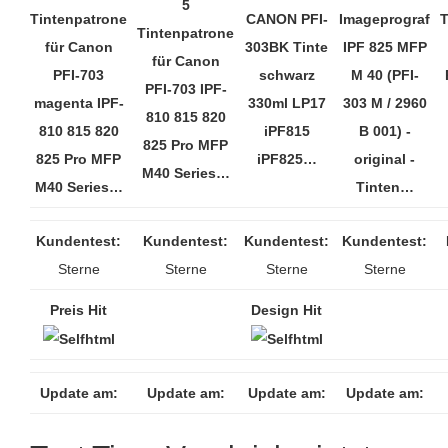
5
Tintenpatrone
CANON PFI-
Imageprograf
T
Tintenpatrone
für Canon
303BK Tinte
IPF 825 MFP
für Canon
PFI-703
schwarz
M 40 (PFI-
PFI-703 IPF-
magenta IPF-
330ml LP17
303 M / 2960
810 815 820
810 815 820
iPF815
B 001) -
825 Pro MFP
825 Pro MFP
iPF825…
original -
M40 Series…
M40 Series…
Tinten…
Kundentest:
Kundentest:
Kundentest:
Kundentest:
Sterne
Sterne
Sterne
Sterne
Preis Hit
Design Hit
Update am:
Update am:
Update am:
Update am: