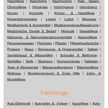
Haarpflege
|
Haarstyling
|
Haartrockner
|
Hals-, Nasen-,
Ohrenpflege
|
Hörgeräte
|
Intimhygiene
|
Inkontinenz
|
Kerzen
|
Kosmetik
|
Körper- & Hautpflege
|
Körperthermometer
|
Linsen
|
Lotion
|
Massage
|
Medikamente & Arzneimittel
|
Medikamentenaufbewahrung
|
Medizinische Geräte & Bedarf
|
Minerale
|
Nagelpflege
|
Nahrungs- & Nahrungsergänzungsmittel
|
Nasenpflege
|
Personenwaagen
|
Perücken
|
Pflaster
|
Pflegehandschuhe
|
Proteine
|
Rasur
|
Reinigungs- & Hygienemittel
|
Salben
|
Sanitätshaus & Alltagshilfen
|
Schnuller & Beißringe
|
Sehhilfen
|
Seife
|
Shampoo
|
Sonnencrèmes
|
Tabletten
|
Tests & Messgeräte
|
Wasseraufbereitung
|
Wäschepflege
|
Wellness
|
Wundversorgung & Erste Hilfe
|
Zahn- &
Mundpflege
Fahrzeuge
Auto-Elektronik
|
Autoreifen & -Felgen
|
Autopflege
|
Auto-