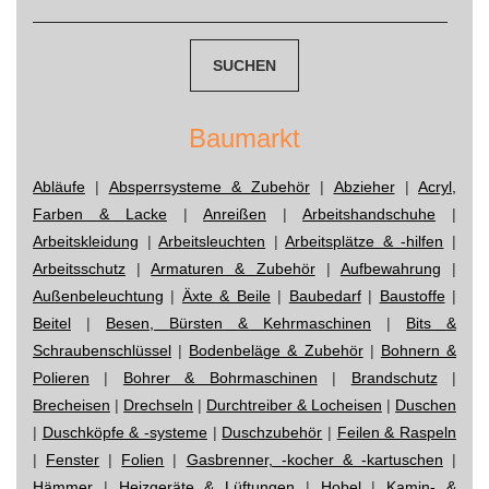
nach:
Baumarkt
Abläufe
|
Absperrsysteme & Zubehör
|
Abzieher
|
Acryl,
Farben & Lacke
|
Anreißen
|
Arbeitshandschuhe
|
Arbeitskleidung
|
Arbeitsleuchten
|
Arbeitsplätze & -hilfen
|
Arbeitsschutz
|
Armaturen & Zubehör
|
Aufbewahrung
|
Außenbeleuchtung
|
Äxte & Beile
|
Baubedarf
|
Baustoffe
|
Beitel
|
Besen, Bürsten & Kehrmaschinen
|
Bits &
Schraubenschlüssel
|
Bodenbeläge & Zubehör
|
Bohnern &
Polieren
|
Bohrer & Bohrmaschinen
|
Brandschutz
|
Brecheisen
|
Drechseln
|
Durchtreiber & Locheisen
|
Duschen
|
Duschköpfe & -systeme
|
Duschzubehör
|
Feilen & Raspeln
|
Fenster
|
Folien
|
Gasbrenner, -kocher & -kartuschen
|
Hämmer
|
Heizgeräte & Lüftungen
|
Hobel
|
Kamin- &