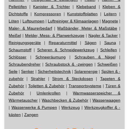
Pelletöfen
|
Kanister & Trichter
|
Klebeband
|
Kleben &
Dichtstoffe
|
Kompressoren
|
Kunststoffplatten
|
Leitern
|
Löten
|
Luftpumpen
|
Luftreiniger & Klimaanlagen
|
Magnete
|
Maler- & Maurerbedarf
|
Maßbänder, Meter & Maßstäbe
|
Meißel
|
Melder, Mess- & Planwerkzeuge
|
Nagler & Tacker
|
Reinigungsgeräte
|
Reparaturmittel
|
Sägen
|
Sauna
|
Schaumstoff
|
Scheren & Schneidewerkzeug
|
Schleifen
|
Schlösser
|
Schneeräumung
|
Schrauben & Nägel
|
Schraubendreher
|
Schraubstock & -zwingen
|
Schweißen
|
Seile
|
Senker
|
Sicherheitstechnik
|
Solarenergie
|
Spülen & -
zubehör
|
Strahler
|
Strom & Steckdosen
|
Tapeten &
Zubehör
|
Toiletten & Zubehör
|
Transportsysteme
|
Türen &
Zubehör
|
Umlenkrollen
|
Warmwasserspeicher &
Wärmetauscher
|
Waschbecken & Zubehör
|
Wasserwaagen
|
Wasserwerke & Pumpen
|
Werkzeug
|
Werkzeugkoffer & -
kästen
|
Zangen