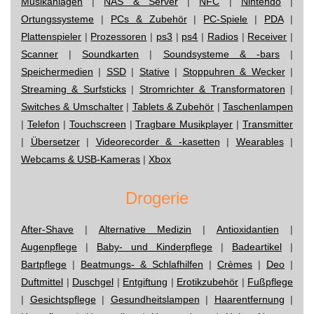
Musikanlagen
|
NAS & Server
|
NFC
|
Nintendo
|
Ortungssysteme
|
PCs & Zubehör
|
PC-Spiele
|
PDA
|
Plattenspieler
|
Prozessoren
|
ps3
|
ps4
|
Radios
|
Receiver
|
Scanner
|
Soundkarten
|
Soundsysteme & -bars
|
Speichermedien
|
SSD
|
Stative
|
Stoppuhren & Wecker
|
Streaming & Surfsticks
|
Stromrichter & Transformatoren
|
Switches & Umschalter
|
Tablets & Zubehör
|
Taschenlampen
|
Telefon
|
Touchscreen
|
Tragbare Musikplayer
|
Transmitter
|
Übersetzer
|
Videorecorder & -kasetten
|
Wearables
|
Webcams & USB-Kameras
|
Xbox
Drogerie
After-Shave
|
Alternative Medizin
|
Antioxidantien
|
Augenpflege
|
Baby- und Kinderpflege
|
Badeartikel
|
Bartpflege
|
Beatmungs- & Schlafhilfen
|
Crèmes
|
Deo
|
Duftmittel
|
Duschgel
|
Entgiftung
|
Erotikzubehör
|
Fußpflege
|
Gesichtspflege
|
Gesundheitslampen
|
Haarentfernung
|