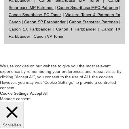
Farbbänder
|
Canon Smartbase MF Toner
|
Canon
Smartbase MP Patronen
|
Canon Smartbase MPC Patronen
|
Canon Smartbase PC Toner
|
Weitere Toner & Patronen für
Canon
|
Canon SP Farbbänder
|
Canon Starwriter Patronen
|
Canon SX Farbbänder
|
Canon T Farbbänder
|
Canon TX
Farbbänder
|
Canon VP Toner
Impressum
|
Datenschutz
|
Startseite
We use cookies on our website to give you the most relevant
experience by remembering your preferences and repeat visits. By
clicking “Accept All”, you consent to the use of ALL the cookies.
However, you may visit "Cookie Settings" to provide a controlled
consent.
Cookie Settings
Accept All
Manage consent
Schließen