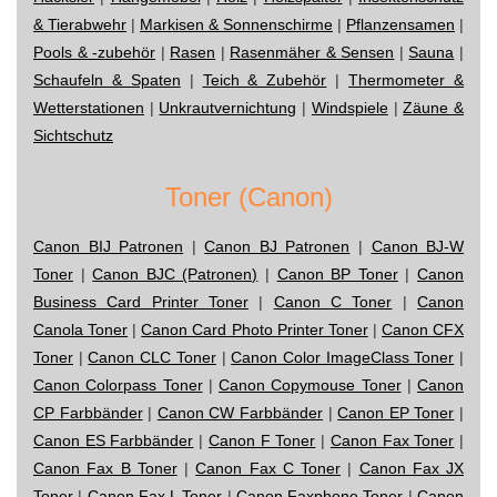
& Tierabwehr
|
Markisen & Sonnenschirme
|
Pflanzensamen
|
Pools & -zubehör
|
Rasen
|
Rasenmäher & Sensen
|
Sauna
|
Schaufeln & Spaten
|
Teich & Zubehör
|
Thermometer &
Wetterstationen
|
Unkrautvernichtung
|
Windspiele
|
Zäune &
Sichtschutz
Toner (Canon)
Canon BIJ Patronen
|
Canon BJ Patronen
|
Canon BJ-W
Toner
|
Canon BJC (Patronen)
|
Canon BP Toner
|
Canon
Business Card Printer Toner
|
Canon C Toner
|
Canon
Canola Toner
|
Canon Card Photo Printer Toner
|
Canon CFX
Toner
|
Canon CLC Toner
|
Canon Color ImageClass Toner
|
Canon Colorpass Toner
|
Canon Copymouse Toner
|
Canon
CP Farbbänder
|
Canon CW Farbbänder
|
Canon EP Toner
|
Canon ES Farbbänder
|
Canon F Toner
|
Canon Fax Toner
|
Canon Fax B Toner
|
Canon Fax C Toner
|
Canon Fax JX
Toner
|
Canon Fax L Toner
|
Canon Faxphone Toner
|
Canon