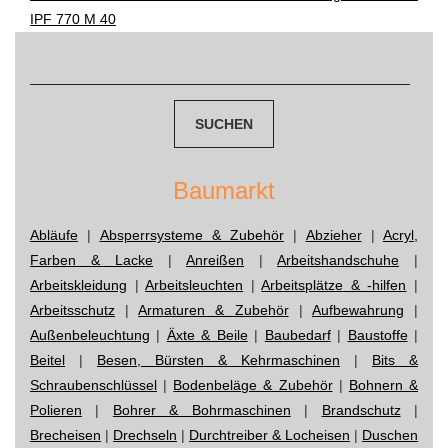
IPF 770 M 40
navigation
Suchen
nach:
Baumarkt
Abläufe
|
Absperrsysteme & Zubehör
|
Abzieher
|
Acryl,
Farben & Lacke
|
Anreißen
|
Arbeitshandschuhe
|
Arbeitskleidung
|
Arbeitsleuchten
|
Arbeitsplätze & -hilfen
|
Arbeitsschutz
|
Armaturen & Zubehör
|
Aufbewahrung
|
Außenbeleuchtung
|
Äxte & Beile
|
Baubedarf
|
Baustoffe
|
Beitel
|
Besen, Bürsten & Kehrmaschinen
|
Bits &
Schraubenschlüssel
|
Bodenbeläge & Zubehör
|
Bohnern &
Polieren
|
Bohrer & Bohrmaschinen
|
Brandschutz
|
Brecheisen
|
Drechseln
|
Durchtreiber & Locheisen
|
Duschen