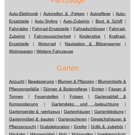
Fahrzeuge
Auto-Elektronik
|
Autoreifen & -Felgen
|
Autopflege
|
Auto-
Ersatzteile
|
Auto-Styling
|
Auto-Zubehör
|
Boot & Schiff
|
Fahrräder
|
Fahrrad-Ersatzteile
|
Fahradschlösser
|
Fahrrad-
Zubehör
|
Fahrzeugsicherheit
|
Kindersitze
|
Kraftrad-
Ersatzteile
|
Motorrad
|
Navigation & Blitzerwarner
|
Wohnwagen
|
Weitere Fahrzeuge
Garten
Anzucht
|
Bewässerung
|
Blumen & Pflanzen
|
Blumentöpfe &
Pflanzengefäße
|
Dünger & Bodenpflege
|
Ernten
|
Fässer &
Tonnen
|
Feuerstellen
|
Fräsen
|
Gartenabfall &
Kompostierung
|
Gartendeko und -beleuchtung
|
Gartengeräte & -werkzeug
|
Gartenhäuser
|
Gartenkleidung
|
Gartenmöbel & -bauten
|
Gartenscheren
|
Gewächshäuser &
Pflanzenzucht
|
Grabdekoration
|
Greifer
|
Grills & -zubehör
|
Häcksler
|
Hängemöbel
|
Holz
|
Holzspalter
|
Insektenschutz