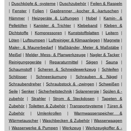
|
Duschköpfe & -systeme
|
Duschzubehör
|
Feilen & Raspeln
|
Fenster
|
Folien
|
Gasbrenner, -kocher & -kartuschen
|
Hämmer
|
Heizgeräte & Lüftungen
|
Hobel
|
Kamin- &
Pelletöfen
|
Kanister & Trichter
|
Klebeband
|
Kleben &
Dichtstoffe
|
Kompressoren
|
Kunststoffplatten
|
Leitern
|
Löten
|
Luftpumpen
|
Luftreiniger & Klimaanlagen
|
Magnete
|
Maler- & Maurerbedarf
|
Maßbänder, Meter & Maßstäbe
|
Meißel
|
Melder, Mess- & Planwerkzeuge
|
Nagler & Tacker
|
Reinigungsgeräte
|
Reparaturmittel
|
Sägen
|
Sauna
|
Schaumstoff
|
Scheren & Schneidewerkzeug
|
Schleifen
|
Schlösser
|
Schneeräumung
|
Schrauben & Nägel
|
Schraubendreher
|
Schraubstock & -zwingen
|
Schweißen
|
Seile
|
Senker
|
Sicherheitstechnik
|
Solarenergie
|
Spülen & -
zubehör
|
Strahler
|
Strom & Steckdosen
|
Tapeten &
Zubehör
|
Toiletten & Zubehör
|
Transportsysteme
|
Türen &
Zubehör
|
Umlenkrollen
|
Warmwasserspeicher &
Wärmetauscher
|
Waschbecken & Zubehör
|
Wasserwaagen
|
Wasserwerke & Pumpen
|
Werkzeug
|
Werkzeugkoffer & -