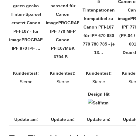
5
Canon or
green gecko
passend für
Tintenpatronen
Can
Tinten-Sparset
Canon
kompatibel zu
imageP
ersetzt Canon
imagePROGRAF
Canon PFI-107
IPF 77
PFI-107 - für
IPF 770 MFP
für IPF 670 680
(PF-04 /
imagePROGRAF
Canon
770 780 785 - je
001
IPF 670 IPF …
PFI107MBK
13…
Druck
6704 B…
Kundentest:
Kundentest:
Kundentest:
Kunden
Sterne
Sterne
Sterne
Ste
Design Hit
Update am:
Update am:
Update am:
Updat