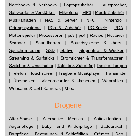
Notebooks & Netbooks
|
Laptopzubehör
|
Lautsprecher,
Subwoofer & Verstärker
|
Mikrofone
|
MP3
|
Musik-Zubehör
|
Musikanlagen
|
NAS & Server
|
NFC
|
Nintendo
|
Ortungssysteme
|
PCs & Zubehör
|
PC-Spiele
|
PDA
|
Plattenspieler
|
Prozessoren
|
ps3
|
ps4
|
Radios
|
Receiver
|
Scanner
|
Soundkarten
|
Soundsysteme & -bars
|
Speichermedien
|
SSD
|
Stative
|
Stoppuhren & Wecker
|
Streaming & Surfsticks
|
Stromrichter & Transformatoren
|
Switches & Umschalter
|
Tablets & Zubehör
|
Taschenlampen
|
Telefon
|
Touchscreen
|
Tragbare Musikplayer
|
Transmitter
|
Übersetzer
|
Videorecorder & -kasetten
|
Wearables
|
Webcams & USB-Kameras
|
Xbox
Drogerie
After-Shave
|
Alternative Medizin
|
Antioxidantien
|
Augenpflege
|
Baby- und Kinderpflege
|
Badeartikel
|
Bartpflege
|
Beatmungs- & Schlafhilfen
|
Crèmes
|
Deo
|