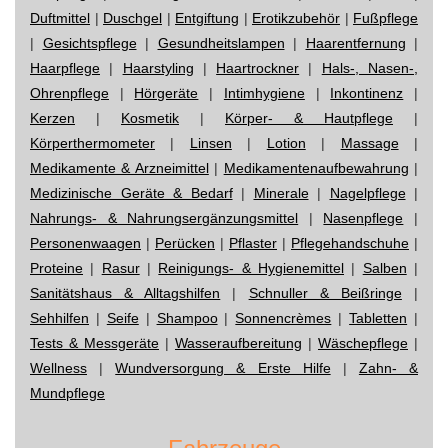
Duftmittel
|
Duschgel
|
Entgiftung
|
Erotikzubehör
|
Fußpflege
|
Gesichtspflege
|
Gesundheitslampen
|
Haarentfernung
|
Haarpflege
|
Haarstyling
|
Haartrockner
|
Hals-, Nasen-,
Ohrenpflege
|
Hörgeräte
|
Intimhygiene
|
Inkontinenz
|
Kerzen
|
Kosmetik
|
Körper- & Hautpflege
|
Körperthermometer
|
Linsen
|
Lotion
|
Massage
|
Medikamente & Arzneimittel
|
Medikamentenaufbewahrung
|
Medizinische Geräte & Bedarf
|
Minerale
|
Nagelpflege
|
Nahrungs- & Nahrungsergänzungsmittel
|
Nasenpflege
|
Personenwaagen
|
Perücken
|
Pflaster
|
Pflegehandschuhe
|
Proteine
|
Rasur
|
Reinigungs- & Hygienemittel
|
Salben
|
Sanitätshaus & Alltagshilfen
|
Schnuller & Beißringe
|
Sehhilfen
|
Seife
|
Shampoo
|
Sonnencrèmes
|
Tabletten
|
Tests & Messgeräte
|
Wasseraufbereitung
|
Wäschepflege
|
Wellness
|
Wundversorgung & Erste Hilfe
|
Zahn- &
Mundpflege