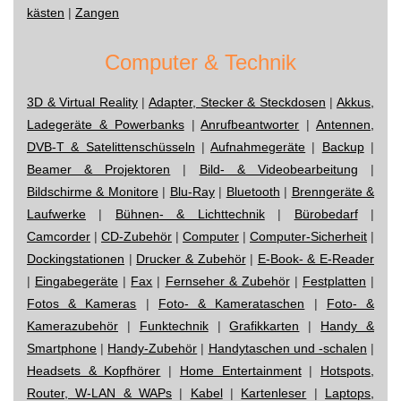
kästen
|
Zangen
Computer & Technik
3D & Virtual Reality
|
Adapter, Stecker & Steckdosen
|
Akkus,
Ladegeräte & Powerbanks
|
Anrufbeantworter
|
Antennen,
DVB-T & Satelittenschüsseln
|
Aufnahmegeräte
|
Backup
|
Beamer & Projektoren
|
Bild- & Videobearbeitung
|
Bildschirme & Monitore
|
Blu-Ray
|
Bluetooth
|
Brenngeräte &
Laufwerke
|
Bühnen- & Lichttechnik
|
Bürobedarf
|
Camcorder
|
CD-Zubehör
|
Computer
|
Computer-Sicherheit
|
Dockingstationen
|
Drucker & Zubehör
|
E-Book- & E-Reader
|
Eingabegeräte
|
Fax
|
Fernseher & Zubehör
|
Festplatten
|
Fotos & Kameras
|
Foto- & Kamerataschen
|
Foto- &
Kamerazubehör
|
Funktechnik
|
Grafikkarten
|
Handy &
Smartphone
|
Handy-Zubehör
|
Handytaschen und -schalen
|
Headsets & Kopfhörer
|
Home Entertainment
|
Hotspots,
Router, W-LAN & WAPs
|
Kabel
|
Kartenleser
|
Laptops,