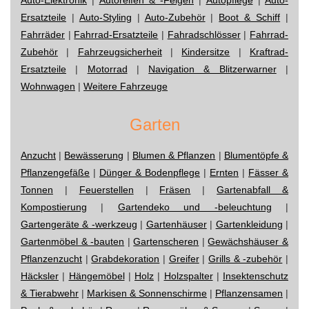
Ersatzteile
|
Auto-Styling
|
Auto-Zubehör
|
Boot & Schiff
|
Fahrräder
|
Fahrrad-Ersatzteile
|
Fahradschlösser
|
Fahrrad-
Zubehör
|
Fahrzeugsicherheit
|
Kindersitze
|
Kraftrad-
Ersatzteile
|
Motorrad
|
Navigation & Blitzerwarner
|
Wohnwagen
|
Weitere Fahrzeuge
Garten
Anzucht
|
Bewässerung
|
Blumen & Pflanzen
|
Blumentöpfe &
Pflanzengefäße
|
Dünger & Bodenpflege
|
Ernten
|
Fässer &
Tonnen
|
Feuerstellen
|
Fräsen
|
Gartenabfall &
Kompostierung
|
Gartendeko und -beleuchtung
|
Gartengeräte & -werkzeug
|
Gartenhäuser
|
Gartenkleidung
|
Gartenmöbel & -bauten
|
Gartenscheren
|
Gewächshäuser &
Pflanzenzucht
|
Grabdekoration
|
Greifer
|
Grills & -zubehör
|
Häcksler
|
Hängemöbel
|
Holz
|
Holzspalter
|
Insektenschutz
& Tierabwehr
|
Markisen & Sonnenschirme
|
Pflanzensamen
|