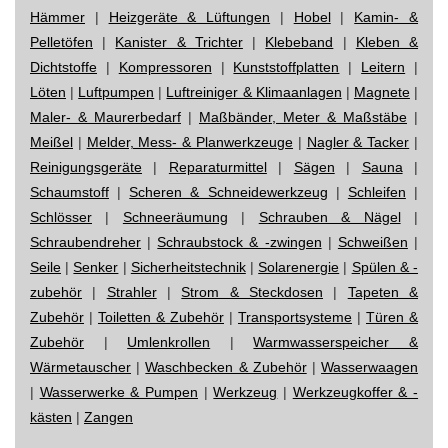
Hämmer
|
Heizgeräte & Lüftungen
|
Hobel
|
Kamin- &
Pelletöfen
|
Kanister & Trichter
|
Klebeband
|
Kleben &
Dichtstoffe
|
Kompressoren
|
Kunststoffplatten
|
Leitern
|
Löten
|
Luftpumpen
|
Luftreiniger & Klimaanlagen
|
Magnete
|
Maler- & Maurerbedarf
|
Maßbänder, Meter & Maßstäbe
|
Meißel
|
Melder, Mess- & Planwerkzeuge
|
Nagler & Tacker
|
Reinigungsgeräte
|
Reparaturmittel
|
Sägen
|
Sauna
|
Schaumstoff
|
Scheren & Schneidewerkzeug
|
Schleifen
|
Schlösser
|
Schneeräumung
|
Schrauben & Nägel
|
Schraubendreher
|
Schraubstock & -zwingen
|
Schweißen
|
Seile
|
Senker
|
Sicherheitstechnik
|
Solarenergie
|
Spülen & -
zubehör
|
Strahler
|
Strom & Steckdosen
|
Tapeten &
Zubehör
|
Toiletten & Zubehör
|
Transportsysteme
|
Türen &
Zubehör
|
Umlenkrollen
|
Warmwasserspeicher &
Wärmetauscher
|
Waschbecken & Zubehör
|
Wasserwaagen
|
Wasserwerke & Pumpen
|
Werkzeug
|
Werkzeugkoffer & -
kästen
|
Zangen