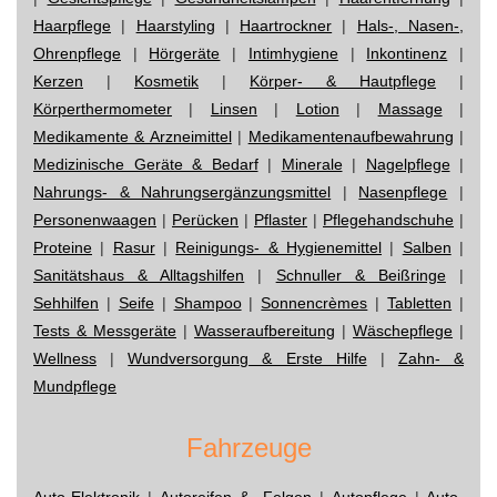
Haarpflege
|
Haarstyling
|
Haartrockner
|
Hals-, Nasen-,
Ohrenpflege
|
Hörgeräte
|
Intimhygiene
|
Inkontinenz
|
Kerzen
|
Kosmetik
|
Körper- & Hautpflege
|
Körperthermometer
|
Linsen
|
Lotion
|
Massage
|
Medikamente & Arzneimittel
|
Medikamentenaufbewahrung
|
Medizinische Geräte & Bedarf
|
Minerale
|
Nagelpflege
|
Nahrungs- & Nahrungsergänzungsmittel
|
Nasenpflege
|
Personenwaagen
|
Perücken
|
Pflaster
|
Pflegehandschuhe
|
Proteine
|
Rasur
|
Reinigungs- & Hygienemittel
|
Salben
|
Sanitätshaus & Alltagshilfen
|
Schnuller & Beißringe
|
Sehhilfen
|
Seife
|
Shampoo
|
Sonnencrèmes
|
Tabletten
|
Tests & Messgeräte
|
Wasseraufbereitung
|
Wäschepflege
|
Wellness
|
Wundversorgung & Erste Hilfe
|
Zahn- &
Mundpflege
Fahrzeuge
Auto-Elektronik
|
Autoreifen & -Felgen
|
Autopflege
|
Auto-