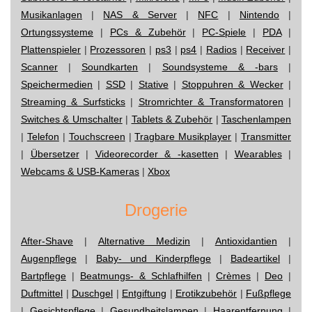
Musikanlagen
|
NAS & Server
|
NFC
|
Nintendo
|
Ortungssysteme
|
PCs & Zubehör
|
PC-Spiele
|
PDA
|
Plattenspieler
|
Prozessoren
|
ps3
|
ps4
|
Radios
|
Receiver
|
Scanner
|
Soundkarten
|
Soundsysteme & -bars
|
Speichermedien
|
SSD
|
Stative
|
Stoppuhren & Wecker
|
Streaming & Surfsticks
|
Stromrichter & Transformatoren
|
Switches & Umschalter
|
Tablets & Zubehör
|
Taschenlampen
|
Telefon
|
Touchscreen
|
Tragbare Musikplayer
|
Transmitter
|
Übersetzer
|
Videorecorder & -kasetten
|
Wearables
|
Webcams & USB-Kameras
|
Xbox
Drogerie
After-Shave
|
Alternative Medizin
|
Antioxidantien
|
Augenpflege
|
Baby- und Kinderpflege
|
Badeartikel
|
Bartpflege
|
Beatmungs- & Schlafhilfen
|
Crèmes
|
Deo
|
Duftmittel
|
Duschgel
|
Entgiftung
|
Erotikzubehör
|
Fußpflege
|
Gesichtspflege
|
Gesundheitslampen
|
Haarentfernung
|