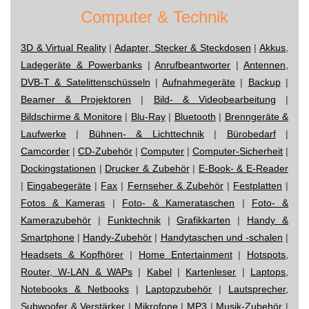
Computer & Technik
3D & Virtual Reality
|
Adapter, Stecker & Steckdosen
|
Akkus,
Ladegeräte & Powerbanks
|
Anrufbeantworter
|
Antennen,
DVB-T & Satelittenschüsseln
|
Aufnahmegeräte
|
Backup
|
Beamer & Projektoren
|
Bild- & Videobearbeitung
|
Bildschirme & Monitore
|
Blu-Ray
|
Bluetooth
|
Brenngeräte &
Laufwerke
|
Bühnen- & Lichttechnik
|
Bürobedarf
|
Camcorder
|
CD-Zubehör
|
Computer
|
Computer-Sicherheit
|
Dockingstationen
|
Drucker & Zubehör
|
E-Book- & E-Reader
|
Eingabegeräte
|
Fax
|
Fernseher & Zubehör
|
Festplatten
|
Fotos & Kameras
|
Foto- & Kamerataschen
|
Foto- &
Kamerazubehör
|
Funktechnik
|
Grafikkarten
|
Handy &
Smartphone
|
Handy-Zubehör
|
Handytaschen und -schalen
|
Headsets & Kopfhörer
|
Home Entertainment
|
Hotspots,
Router, W-LAN & WAPs
|
Kabel
|
Kartenleser
|
Laptops,
Notebooks & Netbooks
|
Laptopzubehör
|
Lautsprecher,
Subwoofer & Verstärker
|
Mikrofone
|
MP3
|
Musik-Zubehör
|