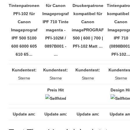
Tintenpatronen
für Canon
Druckerpatrone
Tintenpatr
PFI-102 für
Imageprograf
kompatibel für
kompatibel
Canon
IPF 710 Tinte
Canon
Canon
Imageprograf
magenta -
imagePROGRAF
Imageprogr
IPF 500 5100
PFI-102M /
500 | 600 | 700 |
IPF 710
600 6000 605
0897B001 -
PFI-102 Matt …
(0898B001
610 65…
…
PFI-102
Kundentest:
Kundentest:
Kundentest:
Kundentes
Sterne
Sterne
Sterne
Sterne
Preis Hit
Design Hi
Update am:
Update am:
Update am:
Update am