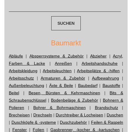
Suchen
nach:
Baumarkt
Abläufe
|
Absperrsysteme & Zubehör
|
Abzieher
|
Acryl,
Farben & Lacke
|
Anreißen
|
Arbeitshandschuhe
|
Arbeitskleidung
|
Arbeitsleuchten
|
Arbeitsplätze & -hilfen
|
Arbeitsschutz
|
Armaturen & Zubehör
|
Aufbewahrung
|
Außenbeleuchtung
|
Äxte & Beile
|
Baubedarf
|
Baustoffe
|
Beitel
|
Besen, Bürsten & Kehrmaschinen
|
Bits &
Schraubenschlüssel
|
Bodenbeläge & Zubehör
|
Bohnern &
Polieren
|
Bohrer & Bohrmaschinen
|
Brandschutz
|
Brecheisen
|
Drechseln
|
Durchtreiber & Locheisen
|
Duschen
|
Duschköpfe & -systeme
|
Duschzubehör
|
Feilen & Raspeln
|
Fenster
|
Folien
|
Gasbrenner, -kocher & -kartuschen
|