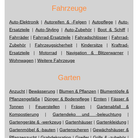
Fahrzeuge
Auto-Elektronik
|
Autoreifen & -Felgen
|
Autopflege
|
Auto-
Ersatzteile
|
Auto-Styling
|
Auto-Zubehör
|
Boot & Schiff
|
Fahrräder
|
Fahrrad-Ersatzteile
|
Fahradschlösser
|
Fahrrad-
Zubehör
|
Fahrzeugsicherheit
|
Kindersitze
|
Kraftrad-
Ersatzteile
|
Motorrad
|
Navigation & Blitzerwarner
|
Wohnwagen
|
Weitere Fahrzeuge
Garten
Anzucht
|
Bewässerung
|
Blumen & Pflanzen
|
Blumentöpfe &
Pflanzengefäße
|
Dünger & Bodenpflege
|
Ernten
|
Fässer &
Tonnen
|
Feuerstellen
|
Fräsen
|
Gartenabfall &
Kompostierung
|
Gartendeko und -beleuchtung
|
Gartengeräte & -werkzeug
|
Gartenhäuser
|
Gartenkleidung
|
Gartenmöbel & -bauten
|
Gartenscheren
|
Gewächshäuser &
Pflanzenzucht
|
Grabdekoration
|
Greifer
|
Grills & -zubehör
|