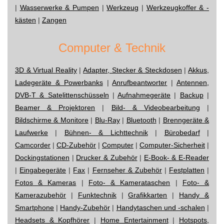
|
Wasserwerke & Pumpen
|
Werkzeug
|
Werkzeugkoffer & -
kästen
|
Zangen
Computer & Technik
3D & Virtual Reality
|
Adapter, Stecker & Steckdosen
|
Akkus,
Ladegeräte & Powerbanks
|
Anrufbeantworter
|
Antennen,
DVB-T & Satelittenschüsseln
|
Aufnahmegeräte
|
Backup
|
Beamer & Projektoren
|
Bild- & Videobearbeitung
|
Bildschirme & Monitore
|
Blu-Ray
|
Bluetooth
|
Brenngeräte &
Laufwerke
|
Bühnen- & Lichttechnik
|
Bürobedarf
|
Camcorder
|
CD-Zubehör
|
Computer
|
Computer-Sicherheit
|
Dockingstationen
|
Drucker & Zubehör
|
E-Book- & E-Reader
|
Eingabegeräte
|
Fax
|
Fernseher & Zubehör
|
Festplatten
|
Fotos & Kameras
|
Foto- & Kamerataschen
|
Foto- &
Kamerazubehör
|
Funktechnik
|
Grafikkarten
|
Handy &
Smartphone
|
Handy-Zubehör
|
Handytaschen und -schalen
|
Headsets & Kopfhörer
|
Home Entertainment
|
Hotspots,