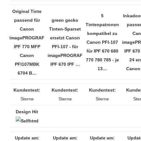
Original Tinte
5
Inkadoo
passend für
green gecko
Tintenpatronen
passen
Canon
Tinten-Sparset
kompatibel zu
Can
imagePROGRAF
ersetzt Canon
Canon PFI-107
imageP
IPF 770 MFP
PFI-107 - für
für IPF 670 680
IPF 670
Canon
imagePROGRAF
770 780 785 - je
24 er
PFI107MBK
IPF 670 IPF …
13…
Canon
6704 B…
Kundentest:
Kundentest:
Kundentest:
Kunden
Sterne
Sterne
Sterne
Ste
Design Hit
Update am:
Update am:
Update am:
Updat