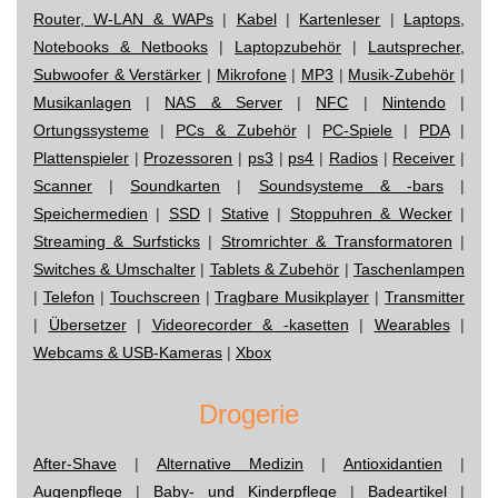
Router, W-LAN & WAPs
|
Kabel
|
Kartenleser
|
Laptops,
Notebooks & Netbooks
|
Laptopzubehör
|
Lautsprecher,
Subwoofer & Verstärker
|
Mikrofone
|
MP3
|
Musik-Zubehör
|
Musikanlagen
|
NAS & Server
|
NFC
|
Nintendo
|
Ortungssysteme
|
PCs & Zubehör
|
PC-Spiele
|
PDA
|
Plattenspieler
|
Prozessoren
|
ps3
|
ps4
|
Radios
|
Receiver
|
Scanner
|
Soundkarten
|
Soundsysteme & -bars
|
Speichermedien
|
SSD
|
Stative
|
Stoppuhren & Wecker
|
Streaming & Surfsticks
|
Stromrichter & Transformatoren
|
Switches & Umschalter
|
Tablets & Zubehör
|
Taschenlampen
|
Telefon
|
Touchscreen
|
Tragbare Musikplayer
|
Transmitter
|
Übersetzer
|
Videorecorder & -kasetten
|
Wearables
|
Webcams & USB-Kameras
|
Xbox
Drogerie
After-Shave
|
Alternative Medizin
|
Antioxidantien
|
Augenpflege
|
Baby- und Kinderpflege
|
Badeartikel
|