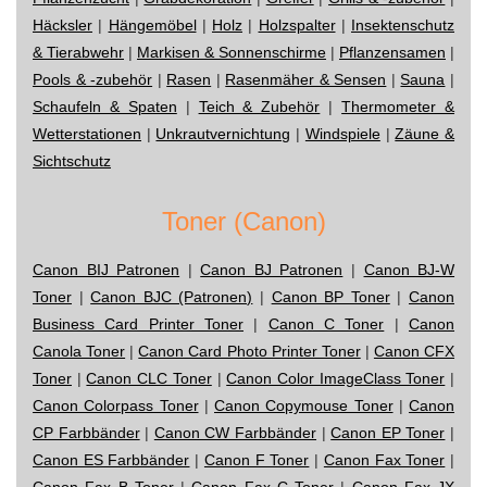
Häcksler
|
Hängemöbel
|
Holz
|
Holzspalter
|
Insektenschutz
& Tierabwehr
|
Markisen & Sonnenschirme
|
Pflanzensamen
|
Pools & -zubehör
|
Rasen
|
Rasenmäher & Sensen
|
Sauna
|
Schaufeln & Spaten
|
Teich & Zubehör
|
Thermometer &
Wetterstationen
|
Unkrautvernichtung
|
Windspiele
|
Zäune &
Sichtschutz
Toner (Canon)
Canon BIJ Patronen
|
Canon BJ Patronen
|
Canon BJ-W
Toner
|
Canon BJC (Patronen)
|
Canon BP Toner
|
Canon
Business Card Printer Toner
|
Canon C Toner
|
Canon
Canola Toner
|
Canon Card Photo Printer Toner
|
Canon CFX
Toner
|
Canon CLC Toner
|
Canon Color ImageClass Toner
|
Canon Colorpass Toner
|
Canon Copymouse Toner
|
Canon
CP Farbbänder
|
Canon CW Farbbänder
|
Canon EP Toner
|
Canon ES Farbbänder
|
Canon F Toner
|
Canon Fax Toner
|
Canon Fax B Toner
|
Canon Fax C Toner
|
Canon Fax JX