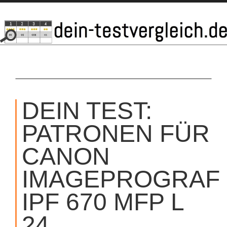
SKIP
TO
DEIN TEST:
CONTENT
PATRONEN FÜR
CANON
IMAGEPROGRAF
IPF 670 MFP L
24