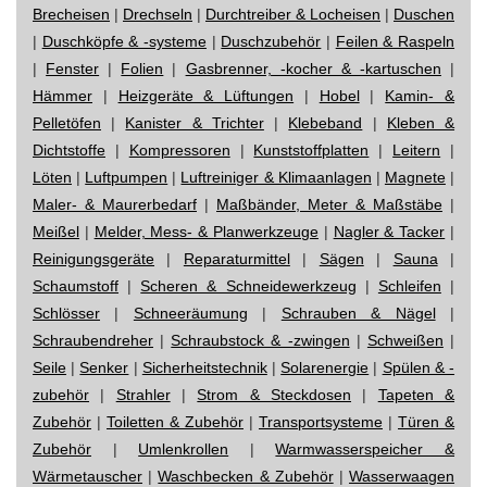
Brecheisen
|
Drechseln
|
Durchtreiber & Locheisen
|
Duschen
|
Duschköpfe & -systeme
|
Duschzubehör
|
Feilen & Raspeln
|
Fenster
|
Folien
|
Gasbrenner, -kocher & -kartuschen
|
Hämmer
|
Heizgeräte & Lüftungen
|
Hobel
|
Kamin- &
Pelletöfen
|
Kanister & Trichter
|
Klebeband
|
Kleben &
Dichtstoffe
|
Kompressoren
|
Kunststoffplatten
|
Leitern
|
Löten
|
Luftpumpen
|
Luftreiniger & Klimaanlagen
|
Magnete
|
Maler- & Maurerbedarf
|
Maßbänder, Meter & Maßstäbe
|
Meißel
|
Melder, Mess- & Planwerkzeuge
|
Nagler & Tacker
|
Reinigungsgeräte
|
Reparaturmittel
|
Sägen
|
Sauna
|
Schaumstoff
|
Scheren & Schneidewerkzeug
|
Schleifen
|
Schlösser
|
Schneeräumung
|
Schrauben & Nägel
|
Schraubendreher
|
Schraubstock & -zwingen
|
Schweißen
|
Seile
|
Senker
|
Sicherheitstechnik
|
Solarenergie
|
Spülen & -
zubehör
|
Strahler
|
Strom & Steckdosen
|
Tapeten &
Zubehör
|
Toiletten & Zubehör
|
Transportsysteme
|
Türen &
Zubehör
|
Umlenkrollen
|
Warmwasserspeicher &
Wärmetauscher
|
Waschbecken & Zubehör
|
Wasserwaagen