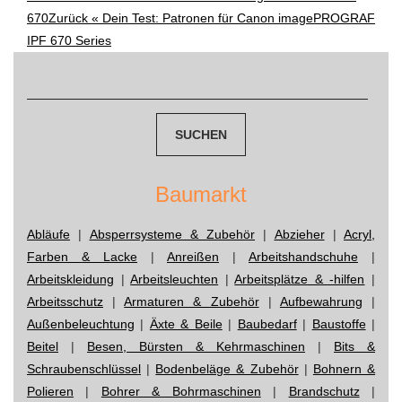
Post
670
Zurück «
Dein Test: Patronen für Canon imagePROGRAF
navigation
IPF 670 Series
Suchen
nach:
Baumarkt
Abläufe
|
Absperrsysteme & Zubehör
|
Abzieher
|
Acryl,
Farben & Lacke
|
Anreißen
|
Arbeitshandschuhe
|
Arbeitskleidung
|
Arbeitsleuchten
|
Arbeitsplätze & -hilfen
|
Arbeitsschutz
|
Armaturen & Zubehör
|
Aufbewahrung
|
Außenbeleuchtung
|
Äxte & Beile
|
Baubedarf
|
Baustoffe
|
Beitel
|
Besen, Bürsten & Kehrmaschinen
|
Bits &
Schraubenschlüssel
|
Bodenbeläge & Zubehör
|
Bohnern &
Polieren
|
Bohrer & Bohrmaschinen
|
Brandschutz
|