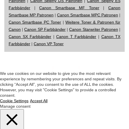
Patronen
|
Canon Selphy DS Patronen
|
Canon Selphy ES
Farbbänder
|
Canon Smartbase MF Toner
|
Canon
Smartbase MP Patronen
|
Canon Smartbase MPC Patronen
|
Canon Smartbase PC Toner
|
Weitere Toner & Patronen für
Canon
|
Canon SP Farbbänder
|
Canon Starwriter Patronen
|
Canon SX Farbbänder
|
Canon T Farbbänder
|
Canon TX
Farbbänder
|
Canon VP Toner
Impressum
|
Datenschutz
|
Startseite
We use cookies on our website to give you the most relevant
experience by remembering your preferences and repeat visits. By
clicking “Accept All”, you consent to the use of ALL the cookies.
However, you may visit "Cookie Settings" to provide a controlled
consent.
Cookie Settings
Accept All
Manage consent