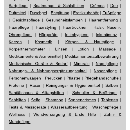
Bartpflege
|
Beatmungs- & Schlafhilfen
|
Crèmes
|
Deo
|
Duftmittel
|
Duschgel
|
Entgiftung
|
Erotikzubehör
|
Fußpflege
|
Gesichtspflege
|
Gesundheitslampen
|
Haarentfernung
|
Haarpflege
|
Haarstyling
|
Haartrockner
|
Hals-, Nasen-,
Ohrenpflege
|
Hörgeräte
|
Intimhygiene
|
Inkontinenz
|
Kerzen
|
Kosmetik
|
Körper- & Hautpflege
|
Körperthermometer
|
Linsen
|
Lotion
|
Massage
|
Medikamente & Arzneimittel
|
Medikamentenaufbewahrung
|
Medizinische Geräte & Bedarf
|
Minerale
|
Nagelpflege
|
Nahrungs- & Nahrungsergänzungsmittel
|
Nasenpflege
|
Personenwaagen
|
Perücken
|
Pflaster
|
Pflegehandschuhe
|
Proteine
|
Rasur
|
Reinigungs- & Hygienemittel
|
Salben
|
Sanitätshaus & Alltagshilfen
|
Schnuller & Beißringe
|
Sehhilfen
|
Seife
|
Shampoo
|
Sonnencrèmes
|
Tabletten
|
Tests & Messgeräte
|
Wasseraufbereitung
|
Wäschepflege
|
Wellness
|
Wundversorgung & Erste Hilfe
|
Zahn- &
Mundpflege