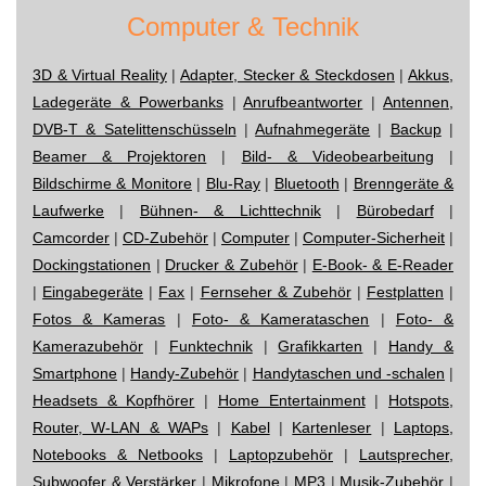
Computer & Technik
3D & Virtual Reality
|
Adapter, Stecker & Steckdosen
|
Akkus,
Ladegeräte & Powerbanks
|
Anrufbeantworter
|
Antennen,
DVB-T & Satelittenschüsseln
|
Aufnahmegeräte
|
Backup
|
Beamer & Projektoren
|
Bild- & Videobearbeitung
|
Bildschirme & Monitore
|
Blu-Ray
|
Bluetooth
|
Brenngeräte &
Laufwerke
|
Bühnen- & Lichttechnik
|
Bürobedarf
|
Camcorder
|
CD-Zubehör
|
Computer
|
Computer-Sicherheit
|
Dockingstationen
|
Drucker & Zubehör
|
E-Book- & E-Reader
|
Eingabegeräte
|
Fax
|
Fernseher & Zubehör
|
Festplatten
|
Fotos & Kameras
|
Foto- & Kamerataschen
|
Foto- &
Kamerazubehör
|
Funktechnik
|
Grafikkarten
|
Handy &
Smartphone
|
Handy-Zubehör
|
Handytaschen und -schalen
|
Headsets & Kopfhörer
|
Home Entertainment
|
Hotspots,
Router, W-LAN & WAPs
|
Kabel
|
Kartenleser
|
Laptops,
Notebooks & Netbooks
|
Laptopzubehör
|
Lautsprecher,
Subwoofer & Verstärker
|
Mikrofone
|
MP3
|
Musik-Zubehör
|