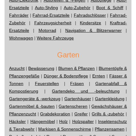
Ersatzteile
|
Auto-Styling
|
Auto-Zubehör
|
Boot & Schiff
|
Fahrräder
|
Fahrrad-Ersatzteile
|
Fahradschlösser
|
Fahrrad-
Zubehör
|
Fahrzeugsicherheit
|
Kindersitze
|
Kraftrad-
Ersatzteile
|
Motorrad
|
Navigation & Blitzerwarner
|
Wohnwagen
|
Weitere Fahrzeuge
Garten
Anzucht
|
Bewässerung
|
Blumen & Pflanzen
|
Blumentöpfe &
Pflanzengefäße
|
Dünger & Bodenpflege
|
Ernten
|
Fässer &
Tonnen
|
Feuerstellen
|
Fräsen
|
Gartenabfall &
Kompostierung
|
Gartendeko und -beleuchtung
|
Gartengeräte & -werkzeug
|
Gartenhäuser
|
Gartenkleidung
|
Gartenmöbel & -bauten
|
Gartenscheren
|
Gewächshäuser &
Pflanzenzucht
|
Grabdekoration
|
Greifer
|
Grills & -zubehör
|
Häcksler
|
Hängemöbel
|
Holz
|
Holzspalter
|
Insektenschutz
& Tierabwehr
|
Markisen & Sonnenschirme
|
Pflanzensamen
|