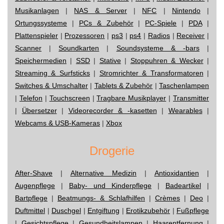
Musikanlagen
|
NAS & Server
|
NFC
|
Nintendo
|
Ortungssysteme
|
PCs & Zubehör
|
PC-Spiele
|
PDA
|
Plattenspieler
|
Prozessoren
|
ps3
|
ps4
|
Radios
|
Receiver
|
Scanner
|
Soundkarten
|
Soundsysteme & -bars
|
Speichermedien
|
SSD
|
Stative
|
Stoppuhren & Wecker
|
Streaming & Surfsticks
|
Stromrichter & Transformatoren
|
Switches & Umschalter
|
Tablets & Zubehör
|
Taschenlampen
|
Telefon
|
Touchscreen
|
Tragbare Musikplayer
|
Transmitter
|
Übersetzer
|
Videorecorder & -kasetten
|
Wearables
|
Webcams & USB-Kameras
|
Xbox
Drogerie
After-Shave
|
Alternative Medizin
|
Antioxidantien
|
Augenpflege
|
Baby- und Kinderpflege
|
Badeartikel
|
Bartpflege
|
Beatmungs- & Schlafhilfen
|
Crèmes
|
Deo
|
Duftmittel
|
Duschgel
|
Entgiftung
|
Erotikzubehör
|
Fußpflege
|
Gesichtspflege
|
Gesundheitslampen
|
Haarentfernung
|