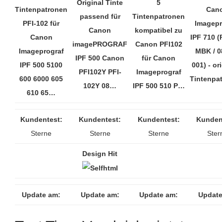
Original Tinte
5
Tintenpatronen
Can
passend für
Tintenpatronen
PFI-102 für
Imagepr
Canon
kompatibel zu
Canon
IPF 710 (
imagePROGRAF
Canon PFI102
Imageprograf
MBK / 0
IPF 500 Canon
für Canon
IPF 500 5100
001) - ori
PFI102Y PFI-
Imageprograf
600 6000 605
Tintenpa
102Y 08…
IPF 500 510 P…
610 65…
Kundentest:
Kundentest:
Kundentest:
Kunden
Sterne
Sterne
Sterne
Ster
Design Hit
Update am:
Update am:
Update am:
Update