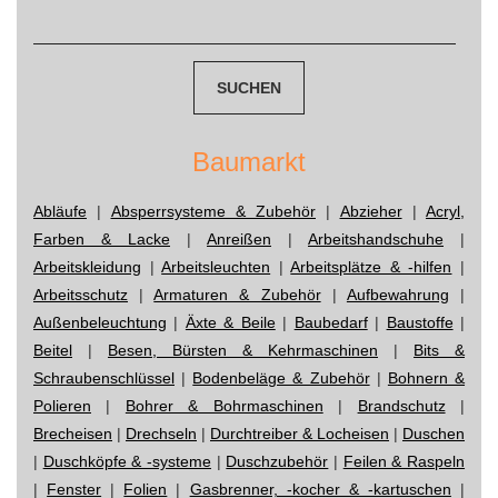
Suchen
nach:
Baumarkt
Abläufe
|
Absperrsysteme & Zubehör
|
Abzieher
|
Acryl,
Farben & Lacke
|
Anreißen
|
Arbeitshandschuhe
|
Arbeitskleidung
|
Arbeitsleuchten
|
Arbeitsplätze & -hilfen
|
Arbeitsschutz
|
Armaturen & Zubehör
|
Aufbewahrung
|
Außenbeleuchtung
|
Äxte & Beile
|
Baubedarf
|
Baustoffe
|
Beitel
|
Besen, Bürsten & Kehrmaschinen
|
Bits &
Schraubenschlüssel
|
Bodenbeläge & Zubehör
|
Bohnern &
Polieren
|
Bohrer & Bohrmaschinen
|
Brandschutz
|
Brecheisen
|
Drechseln
|
Durchtreiber & Locheisen
|
Duschen
|
Duschköpfe & -systeme
|
Duschzubehör
|
Feilen & Raspeln
|
Fenster
|
Folien
|
Gasbrenner, -kocher & -kartuschen
|