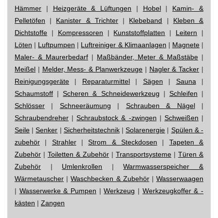
Hämmer
|
Heizgeräte & Lüftungen
|
Hobel
|
Kamin- &
Pelletöfen
|
Kanister & Trichter
|
Klebeband
|
Kleben &
Dichtstoffe
|
Kompressoren
|
Kunststoffplatten
|
Leitern
|
Löten
|
Luftpumpen
|
Luftreiniger & Klimaanlagen
|
Magnete
|
Maler- & Maurerbedarf
|
Maßbänder, Meter & Maßstäbe
|
Meißel
|
Melder, Mess- & Planwerkzeuge
|
Nagler & Tacker
|
Reinigungsgeräte
|
Reparaturmittel
|
Sägen
|
Sauna
|
Schaumstoff
|
Scheren & Schneidewerkzeug
|
Schleifen
|
Schlösser
|
Schneeräumung
|
Schrauben & Nägel
|
Schraubendreher
|
Schraubstock & -zwingen
|
Schweißen
|
Seile
|
Senker
|
Sicherheitstechnik
|
Solarenergie
|
Spülen & -
zubehör
|
Strahler
|
Strom & Steckdosen
|
Tapeten &
Zubehör
|
Toiletten & Zubehör
|
Transportsysteme
|
Türen &
Zubehör
|
Umlenkrollen
|
Warmwasserspeicher &
Wärmetauscher
|
Waschbecken & Zubehör
|
Wasserwaagen
|
Wasserwerke & Pumpen
|
Werkzeug
|
Werkzeugkoffer & -
kästen
|
Zangen