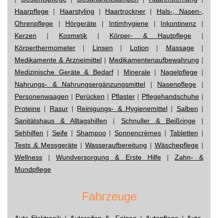
Haarpflege
|
Haarstyling
|
Haartrockner
|
Hals-, Nasen-,
Ohrenpflege
|
Hörgeräte
|
Intimhygiene
|
Inkontinenz
|
Kerzen
|
Kosmetik
|
Körper- & Hautpflege
|
Körperthermometer
|
Linsen
|
Lotion
|
Massage
|
Medikamente & Arzneimittel
|
Medikamentenaufbewahrung
|
Medizinische Geräte & Bedarf
|
Minerale
|
Nagelpflege
|
Nahrungs- & Nahrungsergänzungsmittel
|
Nasenpflege
|
Personenwaagen
|
Perücken
|
Pflaster
|
Pflegehandschuhe
|
Proteine
|
Rasur
|
Reinigungs- & Hygienemittel
|
Salben
|
Sanitätshaus & Alltagshilfen
|
Schnuller & Beißringe
|
Sehhilfen
|
Seife
|
Shampoo
|
Sonnencrèmes
|
Tabletten
|
Tests & Messgeräte
|
Wasseraufbereitung
|
Wäschepflege
|
Wellness
|
Wundversorgung & Erste Hilfe
|
Zahn- &
Mundpflege
Fahrzeuge
Auto-Elektronik
|
Autoreifen & -Felgen
|
Autopflege
|
Auto-