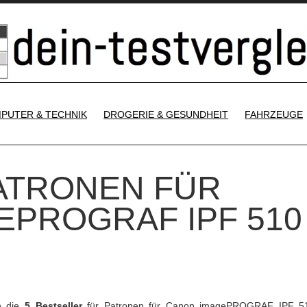
SKIP TO CONTENT
PUTER & TECHNIK
DROGERIE & GESUNDHEIT
FAHRZEUGE
PATRONEN FÜR
EPROGRAF IPF 510
h die
5 Bestseller
für Patronen für Canon imagePROGRAF IPF 51