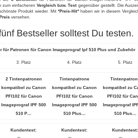
ch zum einfacheren
Vergleich bzw. Test
gegenüber gestellt. Die Ausze
schönste Produkt wieder. Mit
*Preis-Hit*
haben wir in diesem Vergleic
Preis
versehen.
nf Bestseller solltest Du testen.
er für Patronen für Canon Imageprograf Ipf 510 Plus und Zubehör
3. Platz
4. Platz
5. Platz
2 Tintenpatronen
Tintenpatrone
Tintenpatron
kompatibel zu Canon
kompatibel zu Canon
kompatibel zu 
PFI102 für Canon
PFI102 für Canon
PFI102 für Ca
Imageprograf IPF 500
Imageprograf IPF 500
Imageprograf IP
510 P…
510 Plus…
510 Plus…
Kundentest:
Kundentest:
Kundentest