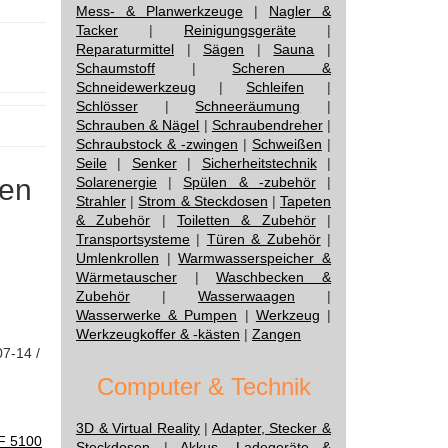
Mess- & Planwerkzeuge
|
Nagler &
Tacker
|
Reinigungsgeräte
|
Reparaturmittel
|
Sägen
|
Sauna
|
Schaumstoff
|
Scheren &
Schneidewerkzeug
|
Schleifen
|
Schlösser
|
Schneeräumung
|
Schrauben & Nägel
|
Schraubendreher
|
Schraubstock & -zwingen
|
Schweißen
|
Seile
|
Senker
|
Sicherheitstechnik
|
nen
Solarenergie
|
Spülen & -zubehör
|
Strahler
|
Strom & Steckdosen
|
Tapeten
& Zubehör
|
Toiletten & Zubehör
|
Transportsysteme
|
Türen & Zubehör
|
Umlenkrollen
|
Warmwasserspeicher &
Wärmetauscher
|
Waschbecken &
Zubehör
|
Wasserwaagen
|
Wasserwerke & Pumpen
|
Werkzeug
|
Werkzeugkoffer & -kästen
|
Zangen
07-14 /
Computer & Technik
3D & Virtual Reality
|
Adapter, Stecker &
F 5100
Steckdosen
|
Akkus, Ladegeräte &