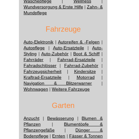
Wäschepflege
|
Wellness
|
Wundversorgung & Erste Hilfe
|
Zahn- &
Mundpflege
Fahrzeuge
Auto-Elektronik
|
Autoreifen & -Felgen
|
Autopflege
|
Auto-Ersatzteile
|
Auto-
Styling
|
Auto-Zubehör
|
Boot & Schiff
|
Fahrräder
|
Fahrrad-Ersatzteile
|
Fahradschlösser
|
Fahrrad-Zubehör
|
Fahrzeugsicherheit
|
Kindersitze
|
Kraftrad-Ersatzteile
|
Motorrad
|
Navigation & Blitzerwarner
|
Wohnwagen
|
Weitere Fahrzeuge
Garten
Anzucht
|
Bewässerung
|
Blumen &
Pflanzen
|
Blumentöpfe &
Pflanzengefäße
|
Dünger &
Bodenpflege
|
Ernten
|
Fässer & Tonnen