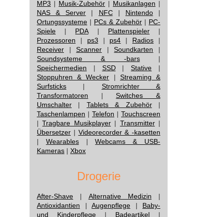
MP3
|
Musik-Zubehör
|
Musikanlagen
|
NAS & Server
|
NFC
|
Nintendo
|
Ortungssysteme
|
PCs & Zubehör
|
PC-
Spiele
|
PDA
|
Plattenspieler
|
Prozessoren
|
ps3
|
ps4
|
Radios
|
Receiver
|
Scanner
|
Soundkarten
|
Soundsysteme & -bars
|
Speichermedien
|
SSD
|
Stative
|
Stoppuhren & Wecker
|
Streaming &
Surfsticks
|
Stromrichter &
Transformatoren
|
Switches &
Umschalter
|
Tablets & Zubehör
|
Taschenlampen
|
Telefon
|
Touchscreen
|
Tragbare Musikplayer
|
Transmitter
|
Übersetzer
|
Videorecorder & -kasetten
|
Wearables
|
Webcams & USB-
Kameras
|
Xbox
Drogerie
After-Shave
|
Alternative Medizin
|
Antioxidantien
|
Augenpflege
|
Baby-
und Kinderpflege
|
Badeartikel
|