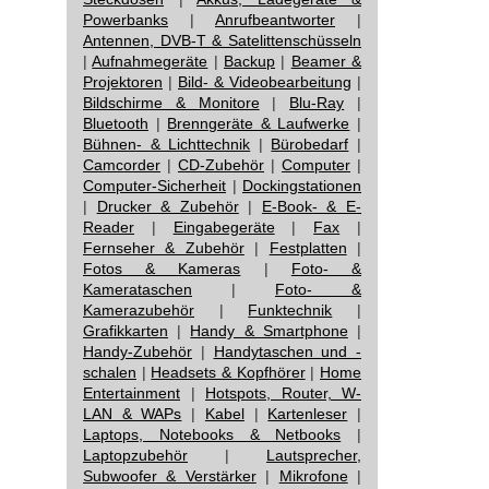
Powerbanks
|
Anrufbeantworter
|
Antennen, DVB-T & Satelittenschüsseln
|
Aufnahmegeräte
|
Backup
|
Beamer &
Projektoren
|
Bild- & Videobearbeitung
|
Bildschirme & Monitore
|
Blu-Ray
|
Bluetooth
|
Brenngeräte & Laufwerke
|
Bühnen- & Lichttechnik
|
Bürobedarf
|
Camcorder
|
CD-Zubehör
|
Computer
|
Computer-Sicherheit
|
Dockingstationen
|
Drucker & Zubehör
|
E-Book- & E-
Reader
|
Eingabegeräte
|
Fax
|
Fernseher & Zubehör
|
Festplatten
|
Fotos & Kameras
|
Foto- &
Kamerataschen
|
Foto- &
Kamerazubehör
|
Funktechnik
|
Grafikkarten
|
Handy & Smartphone
|
Handy-Zubehör
|
Handytaschen und -
schalen
|
Headsets & Kopfhörer
|
Home
Entertainment
|
Hotspots, Router, W-
LAN & WAPs
|
Kabel
|
Kartenleser
|
Laptops, Notebooks & Netbooks
|
Laptopzubehör
|
Lautsprecher,
Subwoofer & Verstärker
|
Mikrofone
|