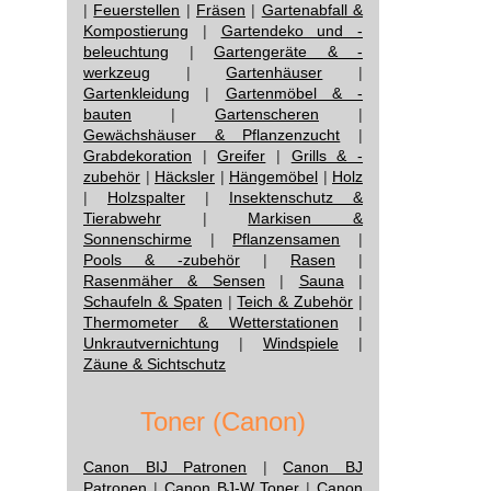
|
Feuerstellen
|
Fräsen
|
Gartenabfall &
Kompostierung
|
Gartendeko und -
beleuchtung
|
Gartengeräte & -
werkzeug
|
Gartenhäuser
|
Gartenkleidung
|
Gartenmöbel & -
bauten
|
Gartenscheren
|
Gewächshäuser & Pflanzenzucht
|
Grabdekoration
|
Greifer
|
Grills & -
zubehör
|
Häcksler
|
Hängemöbel
|
Holz
|
Holzspalter
|
Insektenschutz &
Tierabwehr
|
Markisen &
Sonnenschirme
|
Pflanzensamen
|
Pools & -zubehör
|
Rasen
|
Rasenmäher & Sensen
|
Sauna
|
Schaufeln & Spaten
|
Teich & Zubehör
|
Thermometer & Wetterstationen
|
Unkrautvernichtung
|
Windspiele
|
Zäune & Sichtschutz
Toner (Canon)
Canon BIJ Patronen
|
Canon BJ
Patronen
|
Canon BJ-W Toner
|
Canon