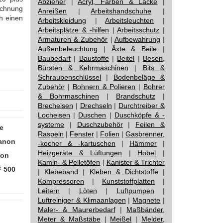
Abzieher
|
Acryl, Farben & Lacke
|
ichnung
Anreißen
|
Arbeitshandschuhe
|
h einen
Arbeitskleidung
|
Arbeitsleuchten
|
Arbeitsplätze & -hilfen
|
Arbeitsschutz
|
Armaturen & Zubehör
|
Aufbewahrung
|
Außenbeleuchtung
|
Äxte & Beile
|
Baubedarf
|
Baustoffe
|
Beitel
|
Besen,
Bürsten & Kehrmaschinen
|
Bits &
Schraubenschlüssel
|
Bodenbeläge &
Zubehör
|
Bohnern & Polieren
|
Bohrer
& Bohrmaschinen
|
Brandschutz
|
Brecheisen
|
Drechseln
|
Durchtreiber &
Locheisen
|
Duschen
|
Duschköpfe & -
systeme
|
Duschzubehör
|
Feilen &
e
Raspeln
|
Fenster
|
Folien
|
Gasbrenner,
Canon
-kocher & -kartuschen
|
Hämmer
|
Heizgeräte & Lüftungen
|
Hobel
|
non
Kamin- & Pelletöfen
|
Kanister & Trichter
F 500
|
Klebeband
|
Kleben & Dichtstoffe
|
Kompressoren
|
Kunststoffplatten
|
Leitern
|
Löten
|
Luftpumpen
|
Luftreiniger & Klimaanlagen
|
Magnete
|
Maler- & Maurerbedarf
|
Maßbänder,
:
Meter & Maßstäbe
|
Meißel
|
Melder,