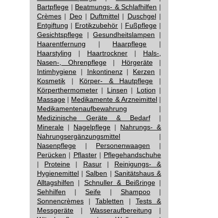
Bartpflege
|
Beatmungs- & Schlafhilfen
|
Crèmes
|
Deo
|
Duftmittel
|
Duschgel
|
Entgiftung
|
Erotikzubehör
|
Fußpflege
|
Gesichtspflege
|
Gesundheitslampen
|
Haarentfernung
|
Haarpflege
|
Haarstyling
|
Haartrockner
|
Hals-,
Nasen-, Ohrenpflege
|
Hörgeräte
|
Intimhygiene
|
Inkontinenz
|
Kerzen
|
Kosmetik
|
Körper- & Hautpflege
|
Körperthermometer
|
Linsen
|
Lotion
|
Massage
|
Medikamente & Arzneimittel
|
Medikamentenaufbewahrung
|
Medizinische Geräte & Bedarf
|
Minerale
|
Nagelpflege
|
Nahrungs- &
Nahrungsergänzungsmittel
|
Nasenpflege
|
Personenwaagen
|
Perücken
|
Pflaster
|
Pflegehandschuhe
|
Proteine
|
Rasur
|
Reinigungs- &
Hygienemittel
|
Salben
|
Sanitätshaus &
Alltagshilfen
|
Schnuller & Beißringe
|
Sehhilfen
|
Seife
|
Shampoo
|
Sonnencrèmes
|
Tabletten
|
Tests &
Messgeräte
|
Wasseraufbereitung
|