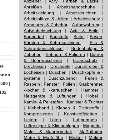
Abzieher
|
Acryl, Farben & Lacke
|
Anreißen
|
Arbeitshandschuhe
|
Arbeitskleidung
|
Arbeitsleuchten
|
Arbeitsplätze & -hilfen
|
Arbeitsschutz
|
Armaturen & Zubehör
|
Aufbewahrung
|
Außenbeleuchtung
|
Äxte & Beile
|
Baubedarf
|
Baustoffe
|
Beitel
|
Besen,
Bürsten & Kehrmaschinen
|
Bits &
Schraubenschlüssel
|
Bodenbeläge &
Zubehör
|
Bohnern & Polieren
|
Bohrer
& Bohrmaschinen
|
Brandschutz
|
ne
Brecheisen
|
Drechseln
|
Durchtreiber &
Locheisen
|
Duschen
|
Duschköpfe & -
Canon
systeme
|
Duschzubehör
|
Feilen &
00 |
Raspeln
|
Fenster
|
Folien
|
Gasbrenner,
-kocher & -kartuschen
|
Hämmer
|
-102
Heizgeräte & Lüftungen
|
Hobel
|
Kamin- & Pelletöfen
|
Kanister & Trichter
|
Klebeband
|
Kleben & Dichtstoffe
|
Kompressoren
|
Kunststoffplatten
|
:
Leitern
|
Löten
|
Luftpumpen
|
Luftreiniger & Klimaanlagen
|
Magnete
|
Maler- & Maurerbedarf
|
Maßbänder,
Meter & Maßstäbe
|
Meißel
|
Melder,