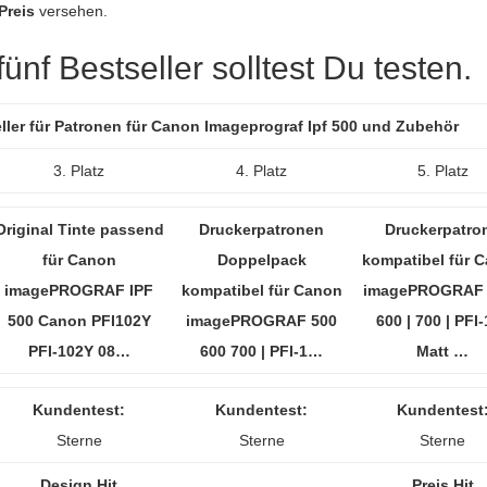
Preis
versehen.
nf Bestseller solltest Du testen.
ller für Patronen für Canon Imageprograf Ipf 500 und Zubehör
3. Platz
4. Platz
5. Platz
Original Tinte passend
Druckerpatronen
Druckerpatro
für Canon
Doppelpack
kompatibel für 
imagePROGRAF IPF
kompatibel für Canon
imagePROGRAF 5
500 Canon PFI102Y
imagePROGRAF 500
600 | 700 | PFI
PFI-102Y 08…
600 700 | PFI-1…
Matt …
Kundentest:
Kundentest:
Kundentest
Sterne
Sterne
Sterne
Design Hit
Preis Hit