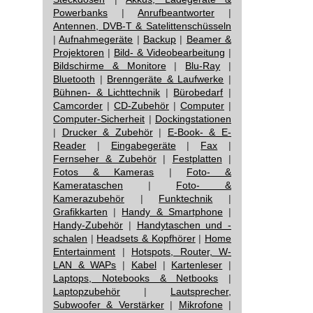
Powerbanks
|
Anrufbeantworter
|
Antennen, DVB-T & Satelittenschüsseln
|
Aufnahmegeräte
|
Backup
|
Beamer &
Projektoren
|
Bild- & Videobearbeitung
|
Bildschirme & Monitore
|
Blu-Ray
|
Bluetooth
|
Brenngeräte & Laufwerke
|
Bühnen- & Lichttechnik
|
Bürobedarf
|
Camcorder
|
CD-Zubehör
|
Computer
|
Computer-Sicherheit
|
Dockingstationen
|
Drucker & Zubehör
|
E-Book- & E-
Reader
|
Eingabegeräte
|
Fax
|
Fernseher & Zubehör
|
Festplatten
|
Fotos & Kameras
|
Foto- &
Kamerataschen
|
Foto- &
Kamerazubehör
|
Funktechnik
|
Grafikkarten
|
Handy & Smartphone
|
Handy-Zubehör
|
Handytaschen und -
schalen
|
Headsets & Kopfhörer
|
Home
Entertainment
|
Hotspots, Router, W-
LAN & WAPs
|
Kabel
|
Kartenleser
|
Laptops, Notebooks & Netbooks
|
Laptopzubehör
|
Lautsprecher,
Subwoofer & Verstärker
|
Mikrofone
|