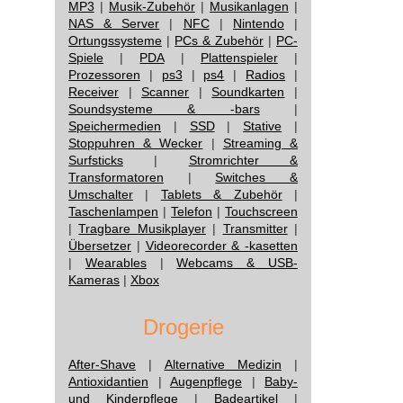
MP3
|
Musik-Zubehör
|
Musikanlagen
|
NAS & Server
|
NFC
|
Nintendo
|
Ortungssysteme
|
PCs & Zubehör
|
PC-
Spiele
|
PDA
|
Plattenspieler
|
Prozessoren
|
ps3
|
ps4
|
Radios
|
Receiver
|
Scanner
|
Soundkarten
|
Soundsysteme & -bars
|
Speichermedien
|
SSD
|
Stative
|
Stoppuhren & Wecker
|
Streaming &
Surfsticks
|
Stromrichter &
Transformatoren
|
Switches &
Umschalter
|
Tablets & Zubehör
|
Taschenlampen
|
Telefon
|
Touchscreen
|
Tragbare Musikplayer
|
Transmitter
|
Übersetzer
|
Videorecorder & -kasetten
|
Wearables
|
Webcams & USB-
Kameras
|
Xbox
Drogerie
After-Shave
|
Alternative Medizin
|
Antioxidantien
|
Augenpflege
|
Baby-
und Kinderpflege
|
Badeartikel
|