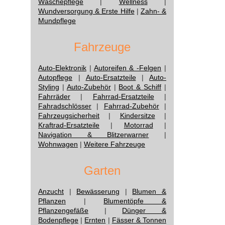
Wäschepflege
|
Wellness
|
Wundversorgung & Erste Hilfe
|
Zahn- &
Mundpflege
Fahrzeuge
Auto-Elektronik
|
Autoreifen & -Felgen
|
Autopflege
|
Auto-Ersatzteile
|
Auto-
Styling
|
Auto-Zubehör
|
Boot & Schiff
|
Fahrräder
|
Fahrrad-Ersatzteile
|
Fahradschlösser
|
Fahrrad-Zubehör
|
Fahrzeugsicherheit
|
Kindersitze
|
Kraftrad-Ersatzteile
|
Motorrad
|
Navigation & Blitzerwarner
|
Wohnwagen
|
Weitere Fahrzeuge
Garten
Anzucht
|
Bewässerung
|
Blumen &
Pflanzen
|
Blumentöpfe &
Pflanzengefäße
|
Dünger &
Bodenpflege
|
Ernten
|
Fässer & Tonnen