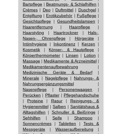
Bartpflege
|
Beatmungs- & Schlafhilfen
|
Crèmes
|
Deo
|
Duftmittel
|
Duschgel
|
Entgiftung
|
Erotikzubehör
|
Fußpflege
|
Gesichtspflege
|
Gesundheitslampen
|
Haarentfernung
|
Haarpflege
|
Haarstyling
|
Haartrockner
|
Hals-,
Nasen-, Ohrenpflege
|
Hörgeräte
|
Intimhygiene
|
Inkontinenz
|
Kerzen
|
Kosmetik
|
Körper- & Hautpflege
|
Körperthermometer
|
Linsen
|
Lotion
|
Massage
|
Medikamente & Arzneimittel
|
Medikamentenaufbewahrung
|
Medizinische Geräte & Bedarf
|
Minerale
|
Nagelpflege
|
Nahrungs- &
Nahrungsergänzungsmittel
|
Nasenpflege
|
Personenwaagen
|
Perücken
|
Pflaster
|
Pflegehandschuhe
|
Proteine
|
Rasur
|
Reinigungs- &
Hygienemittel
|
Salben
|
Sanitätshaus &
Alltagshilfen
|
Schnuller & Beißringe
|
Sehhilfen
|
Seife
|
Shampoo
|
Sonnencrèmes
|
Tabletten
|
Tests &
Messgeräte
|
Wasseraufbereitung
|