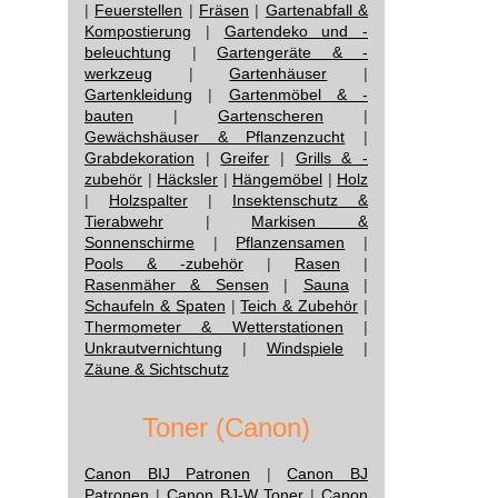
|
Feuerstellen
|
Fräsen
|
Gartenabfall &
Kompostierung
|
Gartendeko und -
beleuchtung
|
Gartengeräte & -
werkzeug
|
Gartenhäuser
|
Gartenkleidung
|
Gartenmöbel & -
bauten
|
Gartenscheren
|
Gewächshäuser & Pflanzenzucht
|
Grabdekoration
|
Greifer
|
Grills & -
zubehör
|
Häcksler
|
Hängemöbel
|
Holz
|
Holzspalter
|
Insektenschutz &
Tierabwehr
|
Markisen &
Sonnenschirme
|
Pflanzensamen
|
Pools & -zubehör
|
Rasen
|
Rasenmäher & Sensen
|
Sauna
|
Schaufeln & Spaten
|
Teich & Zubehör
|
Thermometer & Wetterstationen
|
Unkrautvernichtung
|
Windspiele
|
Zäune & Sichtschutz
Toner (Canon)
Canon BIJ Patronen
|
Canon BJ
Patronen
|
Canon BJ-W Toner
|
Canon