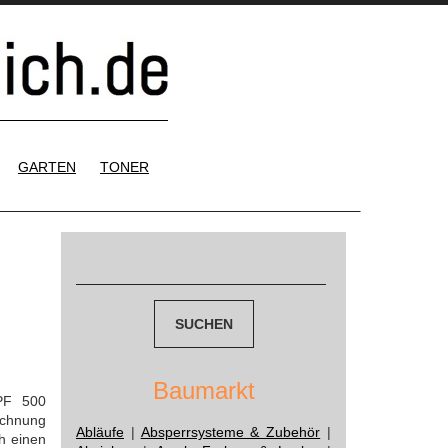
GARTEN
TONER
Suchen
nach:
Baumarkt
PF 500
ichnung
Abläufe
|
Absperrsysteme & Zubehör
|
h einen