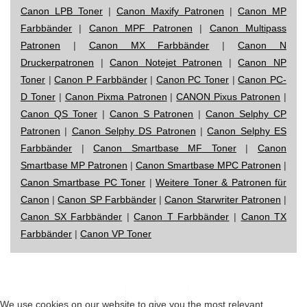
Canon LPB Toner
|
Canon Maxify Patronen
|
Canon MP
Farbbänder
|
Canon MPF Patronen
|
Canon Multipass
Patronen
|
Canon MX Farbbänder
|
Canon N
Druckerpatronen
|
Canon Notejet Patronen
|
Canon NP
Toner
|
Canon P Farbbänder
|
Canon PC Toner
|
Canon PC-
D Toner
|
Canon Pixma Patronen
|
CANON Pixus Patronen
|
Canon QS Toner
|
Canon S Patronen
|
Canon Selphy CP
Patronen
|
Canon Selphy DS Patronen
|
Canon Selphy ES
Farbbänder
|
Canon Smartbase MF Toner
|
Canon
Smartbase MP Patronen
|
Canon Smartbase MPC Patronen
|
Canon Smartbase PC Toner
|
Weitere Toner & Patronen für
Canon
|
Canon SP Farbbänder
|
Canon Starwriter Patronen
|
Canon SX Farbbänder
|
Canon T Farbbänder
|
Canon TX
Farbbänder
|
Canon VP Toner
Impressum
|
Datenschutz
|
Startseite
We use cookies on our website to give you the most relevant