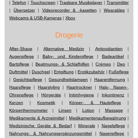
|
Telefon
|
Touchscreen
|
Tragbare Musikplayer
|
Transmitter
|
Übersetzer
|
Videorecorder & -kasetten
|
Wearables
|
Webcams & USB-Kameras
|
Xbox
Drogerie
After-Shave
|
Alternative Medizin
|
Antioxidantien
|
Augenpflege
|
Baby- und Kinderpflege
|
Badeartikel
|
Bartpflege
|
Beatmungs- & Schlafhilfen
|
Crèmes
|
Deo
|
Duftmittel
|
Duschgel
|
Entgiftung
|
Erotikzubehör
|
Fußpflege
|
Gesichtspflege
|
Gesundheitslampen
|
Haarentfernung
|
Haarpflege
|
Haarstyling
|
Haartrockner
|
Hals-, Nasen-,
Ohrenpflege
|
Hörgeräte
|
Intimhygiene
|
Inkontinenz
|
Kerzen
|
Kosmetik
|
Körper- & Hautpflege
|
Körperthermometer
|
Linsen
|
Lotion
|
Massage
|
Medikamente & Arzneimittel
|
Medikamentenaufbewahrung
|
Medizinische Geräte & Bedarf
|
Minerale
|
Nagelpflege
|
Nahrungs- & Nahrungsergänzungsmittel
|
Nasenpflege
|