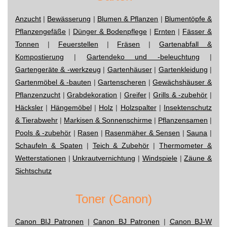
Anzucht
|
Bewässerung
|
Blumen & Pflanzen
|
Blumentöpfe &
Pflanzengefäße
|
Dünger & Bodenpflege
|
Ernten
|
Fässer &
Tonnen
|
Feuerstellen
|
Fräsen
|
Gartenabfall &
Kompostierung
|
Gartendeko und -beleuchtung
|
Gartengeräte & -werkzeug
|
Gartenhäuser
|
Gartenkleidung
|
Gartenmöbel & -bauten
|
Gartenscheren
|
Gewächshäuser &
Pflanzenzucht
|
Grabdekoration
|
Greifer
|
Grills & -zubehör
|
Häcksler
|
Hängemöbel
|
Holz
|
Holzspalter
|
Insektenschutz
& Tierabwehr
|
Markisen & Sonnenschirme
|
Pflanzensamen
|
Pools & -zubehör
|
Rasen
|
Rasenmäher & Sensen
|
Sauna
|
Schaufeln & Spaten
|
Teich & Zubehör
|
Thermometer &
Wetterstationen
|
Unkrautvernichtung
|
Windspiele
|
Zäune &
Sichtschutz
Toner (Canon)
Canon BIJ Patronen
|
Canon BJ Patronen
|
Canon BJ-W