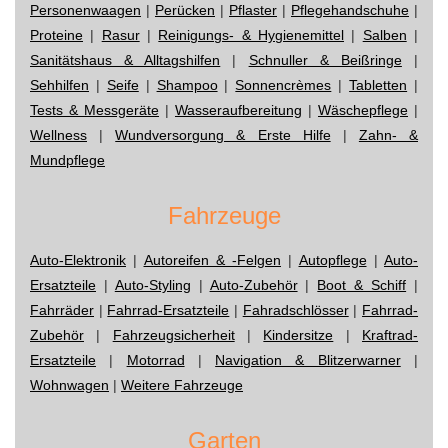
Personenwaagen
|
Perücken
|
Pflaster
|
Pflegehandschuhe
|
Proteine
|
Rasur
|
Reinigungs- & Hygienemittel
|
Salben
|
Sanitätshaus & Alltagshilfen
|
Schnuller & Beißringe
|
Sehhilfen
|
Seife
|
Shampoo
|
Sonnencrèmes
|
Tabletten
|
Tests & Messgeräte
|
Wasseraufbereitung
|
Wäschepflege
|
Wellness
|
Wundversorgung & Erste Hilfe
|
Zahn- &
Mundpflege
Fahrzeuge
Auto-Elektronik
|
Autoreifen & -Felgen
|
Autopflege
|
Auto-
Ersatzteile
|
Auto-Styling
|
Auto-Zubehör
|
Boot & Schiff
|
Fahrräder
|
Fahrrad-Ersatzteile
|
Fahradschlösser
|
Fahrrad-
Zubehör
|
Fahrzeugsicherheit
|
Kindersitze
|
Kraftrad-
Ersatzteile
|
Motorrad
|
Navigation & Blitzerwarner
|
Wohnwagen
|
Weitere Fahrzeuge
Garten