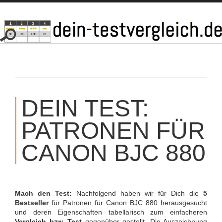
SKIP
TO
DEIN TEST:
CONTENT
PATRONEN FÜR
CANON BJC 880
Mach den Test:
Nachfolgend haben wir für Dich die
5
Bestseller
für Patronen für Canon BJC 880 herausgesucht
und deren Eigenschaften tabellarisch zum einfacheren
Vergleich bzw. Test
gegenüber gestellt. Die Auszeichnung