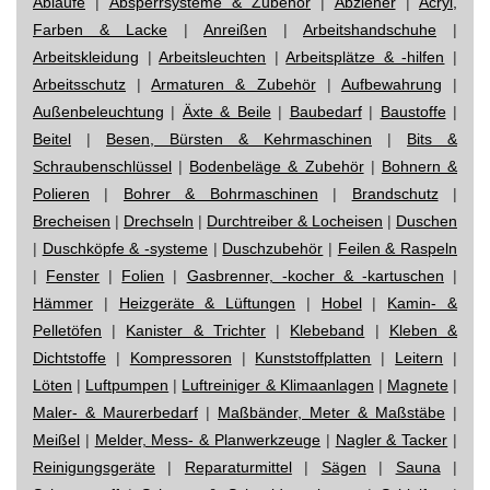
Abläufe
|
Absperrsysteme & Zubehör
|
Abzieher
|
Acryl,
Farben & Lacke
|
Anreißen
|
Arbeitshandschuhe
|
Arbeitskleidung
|
Arbeitsleuchten
|
Arbeitsplätze & -hilfen
|
Arbeitsschutz
|
Armaturen & Zubehör
|
Aufbewahrung
|
Außenbeleuchtung
|
Äxte & Beile
|
Baubedarf
|
Baustoffe
|
Beitel
|
Besen, Bürsten & Kehrmaschinen
|
Bits &
Schraubenschlüssel
|
Bodenbeläge & Zubehör
|
Bohnern &
Polieren
|
Bohrer & Bohrmaschinen
|
Brandschutz
|
Brecheisen
|
Drechseln
|
Durchtreiber & Locheisen
|
Duschen
|
Duschköpfe & -systeme
|
Duschzubehör
|
Feilen & Raspeln
|
Fenster
|
Folien
|
Gasbrenner, -kocher & -kartuschen
|
Hämmer
|
Heizgeräte & Lüftungen
|
Hobel
|
Kamin- &
Pelletöfen
|
Kanister & Trichter
|
Klebeband
|
Kleben &
Dichtstoffe
|
Kompressoren
|
Kunststoffplatten
|
Leitern
|
Löten
|
Luftpumpen
|
Luftreiniger & Klimaanlagen
|
Magnete
|
Maler- & Maurerbedarf
|
Maßbänder, Meter & Maßstäbe
|
Meißel
|
Melder, Mess- & Planwerkzeuge
|
Nagler & Tacker
|
Reinigungsgeräte
|
Reparaturmittel
|
Sägen
|
Sauna
|