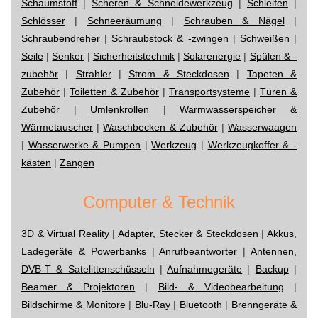
Schaumstoff
|
Scheren & Schneidewerkzeug
|
Schleifen
|
Schlösser
|
Schneeräumung
|
Schrauben & Nägel
|
Schraubendreher
|
Schraubstock & -zwingen
|
Schweißen
|
Seile
|
Senker
|
Sicherheitstechnik
|
Solarenergie
|
Spülen & -
zubehör
|
Strahler
|
Strom & Steckdosen
|
Tapeten &
Zubehör
|
Toiletten & Zubehör
|
Transportsysteme
|
Türen &
Zubehör
|
Umlenkrollen
|
Warmwasserspeicher &
Wärmetauscher
|
Waschbecken & Zubehör
|
Wasserwaagen
|
Wasserwerke & Pumpen
|
Werkzeug
|
Werkzeugkoffer & -
kästen
|
Zangen
Computer & Technik
3D & Virtual Reality
|
Adapter, Stecker & Steckdosen
|
Akkus,
Ladegeräte & Powerbanks
|
Anrufbeantworter
|
Antennen,
DVB-T & Satelittenschüsseln
|
Aufnahmegeräte
|
Backup
|
Beamer & Projektoren
|
Bild- & Videobearbeitung
|
Bildschirme & Monitore
|
Blu-Ray
|
Bluetooth
|
Brenngeräte &