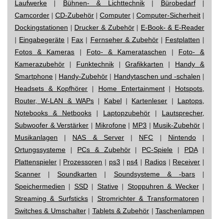
Laufwerke
|
Bühnen- & Lichttechnik
|
Bürobedarf
|
Camcorder
|
CD-Zubehör
|
Computer
|
Computer-Sicherheit
|
Dockingstationen
|
Drucker & Zubehör
|
E-Book- & E-Reader
|
Eingabegeräte
|
Fax
|
Fernseher & Zubehör
|
Festplatten
|
Fotos & Kameras
|
Foto- & Kamerataschen
|
Foto- &
Kamerazubehör
|
Funktechnik
|
Grafikkarten
|
Handy &
Smartphone
|
Handy-Zubehör
|
Handytaschen und -schalen
|
Headsets & Kopfhörer
|
Home Entertainment
|
Hotspots,
Router, W-LAN & WAPs
|
Kabel
|
Kartenleser
|
Laptops,
Notebooks & Netbooks
|
Laptopzubehör
|
Lautsprecher,
Subwoofer & Verstärker
|
Mikrofone
|
MP3
|
Musik-Zubehör
|
Musikanlagen
|
NAS & Server
|
NFC
|
Nintendo
|
Ortungssysteme
|
PCs & Zubehör
|
PC-Spiele
|
PDA
|
Plattenspieler
|
Prozessoren
|
ps3
|
ps4
|
Radios
|
Receiver
|
Scanner
|
Soundkarten
|
Soundsysteme & -bars
|
Speichermedien
|
SSD
|
Stative
|
Stoppuhren & Wecker
|
Streaming & Surfsticks
|
Stromrichter & Transformatoren
|
Switches & Umschalter
|
Tablets & Zubehör
|
Taschenlampen