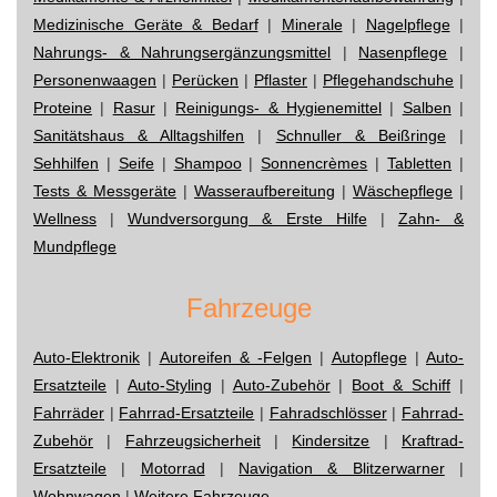
Medizinische Geräte & Bedarf
|
Minerale
|
Nagelpflege
|
Nahrungs- & Nahrungsergänzungsmittel
|
Nasenpflege
|
Personenwaagen
|
Perücken
|
Pflaster
|
Pflegehandschuhe
|
Proteine
|
Rasur
|
Reinigungs- & Hygienemittel
|
Salben
|
Sanitätshaus & Alltagshilfen
|
Schnuller & Beißringe
|
Sehhilfen
|
Seife
|
Shampoo
|
Sonnencrèmes
|
Tabletten
|
Tests & Messgeräte
|
Wasseraufbereitung
|
Wäschepflege
|
Wellness
|
Wundversorgung & Erste Hilfe
|
Zahn- &
Mundpflege
Fahrzeuge
Auto-Elektronik
|
Autoreifen & -Felgen
|
Autopflege
|
Auto-
Ersatzteile
|
Auto-Styling
|
Auto-Zubehör
|
Boot & Schiff
|
Fahrräder
|
Fahrrad-Ersatzteile
|
Fahradschlösser
|
Fahrrad-
Zubehör
|
Fahrzeugsicherheit
|
Kindersitze
|
Kraftrad-
Ersatzteile
|
Motorrad
|
Navigation & Blitzerwarner
|
Wohnwagen
|
Weitere Fahrzeuge