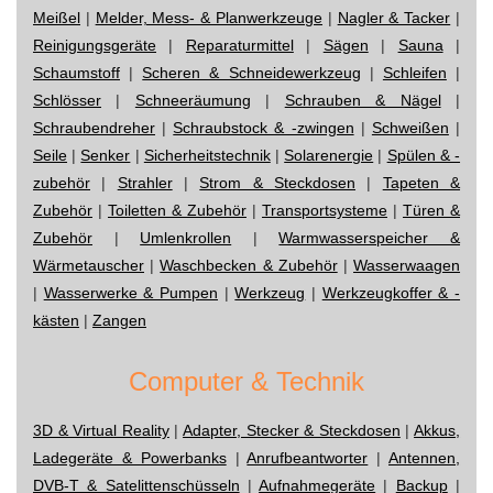
Meißel
|
Melder, Mess- & Planwerkzeuge
|
Nagler & Tacker
|
Reinigungsgeräte
|
Reparaturmittel
|
Sägen
|
Sauna
|
Schaumstoff
|
Scheren & Schneidewerkzeug
|
Schleifen
|
Schlösser
|
Schneeräumung
|
Schrauben & Nägel
|
Schraubendreher
|
Schraubstock & -zwingen
|
Schweißen
|
Seile
|
Senker
|
Sicherheitstechnik
|
Solarenergie
|
Spülen & -
zubehör
|
Strahler
|
Strom & Steckdosen
|
Tapeten &
Zubehör
|
Toiletten & Zubehör
|
Transportsysteme
|
Türen &
Zubehör
|
Umlenkrollen
|
Warmwasserspeicher &
Wärmetauscher
|
Waschbecken & Zubehör
|
Wasserwaagen
|
Wasserwerke & Pumpen
|
Werkzeug
|
Werkzeugkoffer & -
kästen
|
Zangen
Computer & Technik
3D & Virtual Reality
|
Adapter, Stecker & Steckdosen
|
Akkus,
Ladegeräte & Powerbanks
|
Anrufbeantworter
|
Antennen,
DVB-T & Satelittenschüsseln
|
Aufnahmegeräte
|
Backup
|