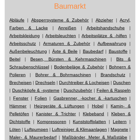
Baumarkt
Abläufe
|
Absperrsysteme & Zubehör
|
Abzieher
|
Acryl,
Farben & Lacke
|
Anreißen
|
Arbeitshandschuhe
|
Arbeitskleidung
|
Arbeitsleuchten
|
Arbeitsplätze & -hilfen
|
Arbeitsschutz
|
Armaturen & Zubehör
|
Aufbewahrung
|
Außenbeleuchtung
|
Äxte & Beile
|
Baubedarf
|
Baustoffe
|
Beitel
|
Besen, Bürsten & Kehrmaschinen
|
Bits &
Schraubenschlüssel
|
Bodenbeläge & Zubehör
|
Bohnern &
Polieren
|
Bohrer & Bohrmaschinen
|
Brandschutz
|
Brecheisen
|
Drechseln
|
Durchtreiber & Locheisen
|
Duschen
|
Duschköpfe & -systeme
|
Duschzubehör
|
Feilen & Raspeln
|
Fenster
|
Folien
|
Gasbrenner, -kocher & -kartuschen
|
Hämmer
|
Heizgeräte & Lüftungen
|
Hobel
|
Kamin- &
Pelletöfen
|
Kanister & Trichter
|
Klebeband
|
Kleben &
Dichtstoffe
|
Kompressoren
|
Kunststoffplatten
|
Leitern
|
Löten
|
Luftpumpen
|
Luftreiniger & Klimaanlagen
|
Magnete
|
Maler- & Maurerbedarf
|
Maßbänder, Meter & Maßstäbe
|