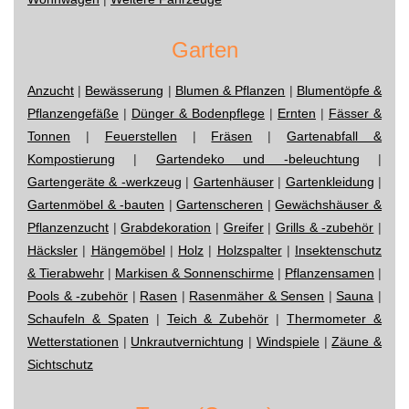
Garten
Anzucht
|
Bewässerung
|
Blumen & Pflanzen
|
Blumentöpfe &
Pflanzengefäße
|
Dünger & Bodenpflege
|
Ernten
|
Fässer &
Tonnen
|
Feuerstellen
|
Fräsen
|
Gartenabfall &
Kompostierung
|
Gartendeko und -beleuchtung
|
Gartengeräte & -werkzeug
|
Gartenhäuser
|
Gartenkleidung
|
Gartenmöbel & -bauten
|
Gartenscheren
|
Gewächshäuser &
Pflanzenzucht
|
Grabdekoration
|
Greifer
|
Grills & -zubehör
|
Häcksler
|
Hängemöbel
|
Holz
|
Holzspalter
|
Insektenschutz
& Tierabwehr
|
Markisen & Sonnenschirme
|
Pflanzensamen
|
Pools & -zubehör
|
Rasen
|
Rasenmäher & Sensen
|
Sauna
|
Schaufeln & Spaten
|
Teich & Zubehör
|
Thermometer &
Wetterstationen
|
Unkrautvernichtung
|
Windspiele
|
Zäune &
Sichtschutz