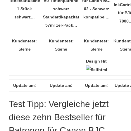
Tonerkartusche
60 Tintenpatrone
für Canon BC-
InkCartr
1 Stück
schwarz
02 - Schwarz
für BJ
schwarz…
Standardkapazität
kompatibel…
7000
57ml 1er-Pack…
Kundentest:
Kundentest:
Kundentest:
Kundent
Sterne
Sterne
Sterne
Stern
Design Hit
Update am:
Update am:
Update am:
Update 
Test Tipp: Vergleiche jetzt
diese zehn Bestseller für
Patronen für Canon BJC