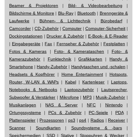
Beamer & Projektoren
|
Bild- & Videobearbeitung
|
Bildschirme & Monitore
|
Blu-Ray
|
Bluetooth
|
Brenngeräte &
Laufwerke
|
Bühnen- & Lichttechnik
|
Bürobedarf
|
Camcorder
|
CD-Zubehör
|
Computer
|
Computer-Sicherheit
|
Dockingstationen
|
Drucker & Zubehör
|
E-Book- & E-Reader
|
Eingabegeräte
|
Fax
|
Fernseher & Zubehör
|
Festplatten
|
Fotos & Kameras
|
Foto- & Kamerataschen
|
Foto- &
Kamerazubehör
|
Funktechnik
|
Grafikkarten
|
Handy &
Smartphone
|
Handy-Zubehör
|
Handytaschen und -schalen
|
Headsets & Kopfhörer
|
Home Entertainment
|
Hotspots,
Router, W-LAN & WAPs
|
Kabel
|
Kartenleser
|
Laptops,
Notebooks & Netbooks
|
Laptopzubehör
|
Lautsprecher,
Subwoofer & Verstärker
|
Mikrofone
|
MP3
|
Musik-Zubehör
|
Musikanlagen
|
NAS & Server
|
NFC
|
Nintendo
|
Ortungssysteme
|
PCs & Zubehör
|
PC-Spiele
|
PDA
|
Plattenspieler
|
Prozessoren
|
ps3
|
ps4
|
Radios
|
Receiver
|
Scanner
|
Soundkarten
|
Soundsysteme & -bars
|
Speichermedien
|
SSD
|
Stative
|
Stoppuhren & Wecker
|