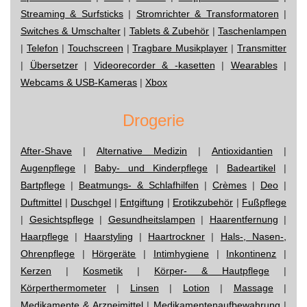
Streaming & Surfsticks
|
Stromrichter & Transformatoren
|
Switches & Umschalter
|
Tablets & Zubehör
|
Taschenlampen
|
Telefon
|
Touchscreen
|
Tragbare Musikplayer
|
Transmitter
|
Übersetzer
|
Videorecorder & -kasetten
|
Wearables
|
Webcams & USB-Kameras
|
Xbox
Drogerie
After-Shave
|
Alternative Medizin
|
Antioxidantien
|
Augenpflege
|
Baby- und Kinderpflege
|
Badeartikel
|
Bartpflege
|
Beatmungs- & Schlafhilfen
|
Crèmes
|
Deo
|
Duftmittel
|
Duschgel
|
Entgiftung
|
Erotikzubehör
|
Fußpflege
|
Gesichtspflege
|
Gesundheitslampen
|
Haarentfernung
|
Haarpflege
|
Haarstyling
|
Haartrockner
|
Hals-, Nasen-,
Ohrenpflege
|
Hörgeräte
|
Intimhygiene
|
Inkontinenz
|
Kerzen
|
Kosmetik
|
Körper- & Hautpflege
|
Körperthermometer
|
Linsen
|
Lotion
|
Massage
|
Medikamente & Arzneimittel
|
Medikamentenaufbewahrung
|