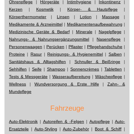
Ohrenpflege
|
Hörgeräte
|
Intimhygiene
|
Inkontinenz
|
Kerzen
|
Kosmetik
|
Körper- & Hautpflege
|
Körperthermometer
|
Linsen
|
Lotion
|
Massage
|
Medikamente & Arzneimittel
|
Medikamentenaufbewahrung
|
Medizinische Geräte & Bedarf
|
Minerale
|
Nagelpflege
|
Nahrungs- & Nahrungsergänzungsmittel
|
Nasenpflege
|
Personenwaagen
|
Perücken
|
Pflaster
|
Pflegehandschuhe
|
Proteine
|
Rasur
|
Reinigungs- & Hygienemittel
|
Salben
|
Sanitätshaus & Alltagshilfen
|
Schnuller & Beißringe
|
Sehhilfen
|
Seife
|
Shampoo
|
Sonnencrèmes
|
Tabletten
|
Tests & Messgeräte
|
Wasseraufbereitung
|
Wäschepflege
|
Wellness
|
Wundversorgung & Erste Hilfe
|
Zahn- &
Mundpflege
Fahrzeuge
Auto-Elektronik
|
Autoreifen & -Felgen
|
Autopflege
|
Auto-
Ersatzteile
|
Auto-Styling
|
Auto-Zubehör
|
Boot & Schiff
|