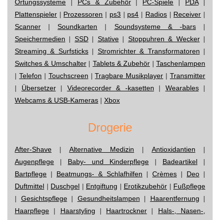
Ortungssysteme
|
PCs & Zubehör
|
PC-Spiele
|
PDA
|
Plattenspieler
|
Prozessoren
|
ps3
|
ps4
|
Radios
|
Receiver
|
Scanner
|
Soundkarten
|
Soundsysteme & -bars
|
Speichermedien
|
SSD
|
Stative
|
Stoppuhren & Wecker
|
Streaming & Surfsticks
|
Stromrichter & Transformatoren
|
Switches & Umschalter
|
Tablets & Zubehör
|
Taschenlampen
|
Telefon
|
Touchscreen
|
Tragbare Musikplayer
|
Transmitter
|
Übersetzer
|
Videorecorder & -kasetten
|
Wearables
|
Webcams & USB-Kameras
|
Xbox
Drogerie
After-Shave
|
Alternative Medizin
|
Antioxidantien
|
Augenpflege
|
Baby- und Kinderpflege
|
Badeartikel
|
Bartpflege
|
Beatmungs- & Schlafhilfen
|
Crèmes
|
Deo
|
Duftmittel
|
Duschgel
|
Entgiftung
|
Erotikzubehör
|
Fußpflege
|
Gesichtspflege
|
Gesundheitslampen
|
Haarentfernung
|
Haarpflege
|
Haarstyling
|
Haartrockner
|
Hals-, Nasen-,