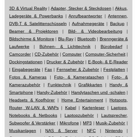
3D & Virtual Reality
|
Adapter, Stecker & Steckdosen
|
Akkus,
Ladegeräte & Powerbanks
|
Anrufbeantworter
|
Antennen,
DVB-T & Satelittenschüsseln
|
Aufnahmegeräte
|
Backup
|
Beamer & Projektoren
|
Bild- & Videobearbeitung
|
Bildschirme & Monitore
|
Blu-Ray
|
Bluetooth
|
Brenngeräte &
Laufwerke
|
Bühnen- & Lichttechnik
|
Bürobedarf
|
Camcorder
|
CD-Zubehör
|
Computer
|
Computer-Sicherheit
|
Dockingstationen
|
Drucker & Zubehör
|
E-Book- & E-Reader
|
Eingabegeräte
|
Fax
|
Fernseher & Zubehör
|
Festplatten
|
Fotos & Kameras
|
Foto- & Kamerataschen
|
Foto- &
Kamerazubehör
|
Funktechnik
|
Grafikkarten
|
Handy &
Smartphone
|
Handy-Zubehör
|
Handytaschen und -schalen
|
Headsets & Kopfhörer
|
Home Entertainment
|
Hotspots,
Router, W-LAN & WAPs
|
Kabel
|
Kartenleser
|
Laptops,
Notebooks & Netbooks
|
Laptopzubehör
|
Lautsprecher,
Subwoofer & Verstärker
|
Mikrofone
|
MP3
|
Musik-Zubehör
|
Musikanlagen
|
NAS & Server
|
NFC
|
Nintendo
|