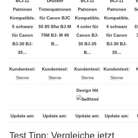
BCI-11
Drucker
BCI-11
BCI-11
Patronen
Tintenpatronen
Patronen
Patronen
S
Kompatible.
für Canon BJC
Kompatible.
Kompatible.
5 schwarz
55 85 85w BJ-M
4 color für
4 schwarz
D
für Canon
70M BJ- M 40
Canon BJ-
für Canon
BJ-30 BJ-
B…
30 BJ-35
BJ-30 BJ-
35…
B…
35…
Kundentest:
Kundentest:
Kundentest:
Kundentest:
Sterne
Sterne
Sterne
Sterne
Design Hit
Update am:
Update am:
Update am:
Update am:
Test Tipp: Vergleiche jetzt