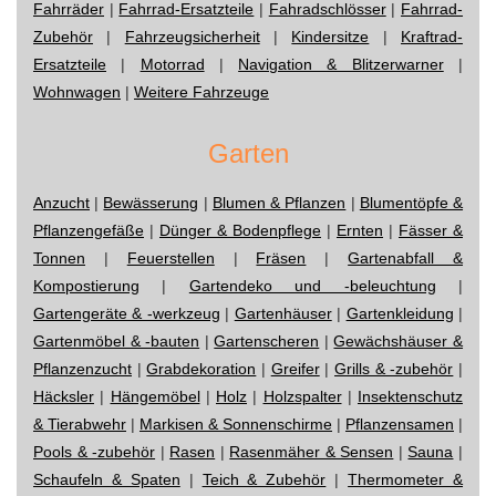
Fahrräder
|
Fahrrad-Ersatzteile
|
Fahradschlösser
|
Fahrrad-
Zubehör
|
Fahrzeugsicherheit
|
Kindersitze
|
Kraftrad-
Ersatzteile
|
Motorrad
|
Navigation & Blitzerwarner
|
Wohnwagen
|
Weitere Fahrzeuge
Garten
Anzucht
|
Bewässerung
|
Blumen & Pflanzen
|
Blumentöpfe &
Pflanzengefäße
|
Dünger & Bodenpflege
|
Ernten
|
Fässer &
Tonnen
|
Feuerstellen
|
Fräsen
|
Gartenabfall &
Kompostierung
|
Gartendeko und -beleuchtung
|
Gartengeräte & -werkzeug
|
Gartenhäuser
|
Gartenkleidung
|
Gartenmöbel & -bauten
|
Gartenscheren
|
Gewächshäuser &
Pflanzenzucht
|
Grabdekoration
|
Greifer
|
Grills & -zubehör
|
Häcksler
|
Hängemöbel
|
Holz
|
Holzspalter
|
Insektenschutz
& Tierabwehr
|
Markisen & Sonnenschirme
|
Pflanzensamen
|
Pools & -zubehör
|
Rasen
|
Rasenmäher & Sensen
|
Sauna
|
Schaufeln & Spaten
|
Teich & Zubehör
|
Thermometer &