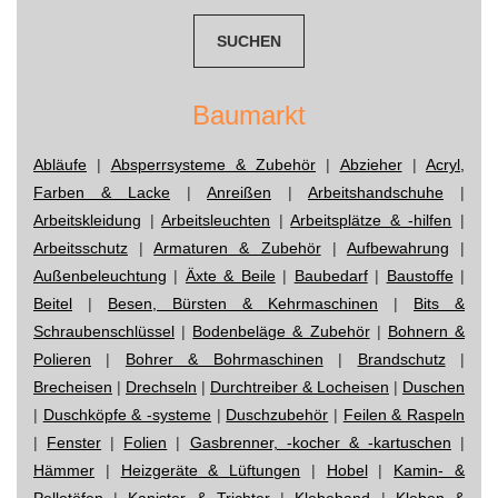
Baumarkt
Abläufe
|
Absperrsysteme & Zubehör
|
Abzieher
|
Acryl,
Farben & Lacke
|
Anreißen
|
Arbeitshandschuhe
|
Arbeitskleidung
|
Arbeitsleuchten
|
Arbeitsplätze & -hilfen
|
Arbeitsschutz
|
Armaturen & Zubehör
|
Aufbewahrung
|
Außenbeleuchtung
|
Äxte & Beile
|
Baubedarf
|
Baustoffe
|
Beitel
|
Besen, Bürsten & Kehrmaschinen
|
Bits &
Schraubenschlüssel
|
Bodenbeläge & Zubehör
|
Bohnern &
Polieren
|
Bohrer & Bohrmaschinen
|
Brandschutz
|
Brecheisen
|
Drechseln
|
Durchtreiber & Locheisen
|
Duschen
|
Duschköpfe & -systeme
|
Duschzubehör
|
Feilen & Raspeln
|
Fenster
|
Folien
|
Gasbrenner, -kocher & -kartuschen
|
Hämmer
|
Heizgeräte & Lüftungen
|
Hobel
|
Kamin- &
Pelletöfen
|
Kanister & Trichter
|
Klebeband
|
Kleben &