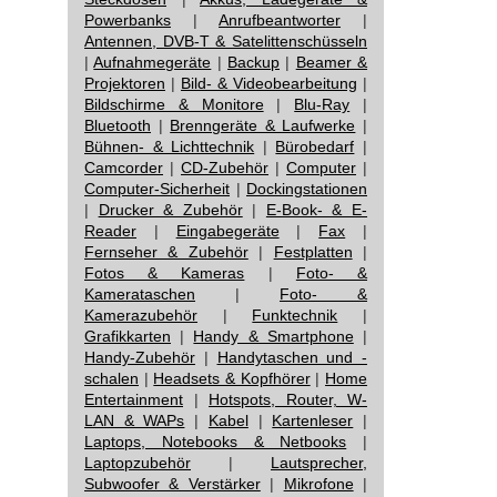
Powerbanks
|
Anrufbeantworter
|
Antennen, DVB-T & Satelittenschüsseln
|
Aufnahmegeräte
|
Backup
|
Beamer &
Projektoren
|
Bild- & Videobearbeitung
|
Bildschirme & Monitore
|
Blu-Ray
|
Bluetooth
|
Brenngeräte & Laufwerke
|
Bühnen- & Lichttechnik
|
Bürobedarf
|
Camcorder
|
CD-Zubehör
|
Computer
|
Computer-Sicherheit
|
Dockingstationen
|
Drucker & Zubehör
|
E-Book- & E-
Reader
|
Eingabegeräte
|
Fax
|
Fernseher & Zubehör
|
Festplatten
|
Fotos & Kameras
|
Foto- &
Kamerataschen
|
Foto- &
Kamerazubehör
|
Funktechnik
|
Grafikkarten
|
Handy & Smartphone
|
Handy-Zubehör
|
Handytaschen und -
schalen
|
Headsets & Kopfhörer
|
Home
Entertainment
|
Hotspots, Router, W-
LAN & WAPs
|
Kabel
|
Kartenleser
|
Laptops, Notebooks & Netbooks
|
Laptopzubehör
|
Lautsprecher,
Subwoofer & Verstärker
|
Mikrofone
|