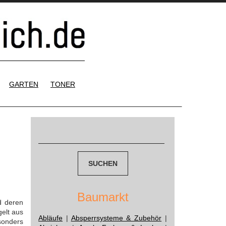
GARTEN
TONER
Suchen
nach:
Baumarkt
d deren
elt aus
Abläufe
|
Absperrsysteme & Zubehör
|
sonders