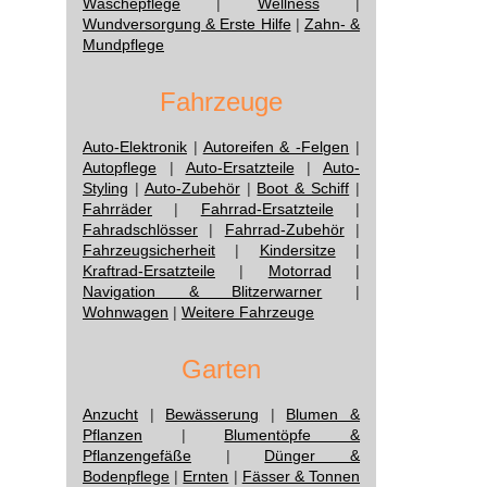
Wäschepflege
|
Wellness
|
Wundversorgung & Erste Hilfe
|
Zahn- &
Mundpflege
Fahrzeuge
Auto-Elektronik
|
Autoreifen & -Felgen
|
Autopflege
|
Auto-Ersatzteile
|
Auto-
Styling
|
Auto-Zubehör
|
Boot & Schiff
|
Fahrräder
|
Fahrrad-Ersatzteile
|
Fahradschlösser
|
Fahrrad-Zubehör
|
Fahrzeugsicherheit
|
Kindersitze
|
Kraftrad-Ersatzteile
|
Motorrad
|
Navigation & Blitzerwarner
|
Wohnwagen
|
Weitere Fahrzeuge
Garten
Anzucht
|
Bewässerung
|
Blumen &
Pflanzen
|
Blumentöpfe &
Pflanzengefäße
|
Dünger &
Bodenpflege
|
Ernten
|
Fässer & Tonnen