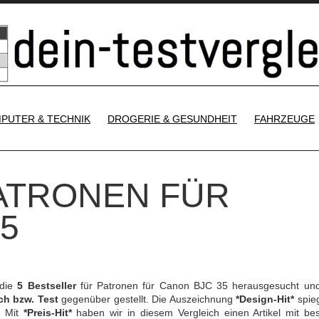
SKIP TO CONTENT
PUTER & TECHNIK
DROGERIE & GESUNDHEIT
FAHRZEUGE
PATRONEN FÜR
5
 die
5 Bestseller
für Patronen für Canon BJC 35 herausgesucht un
ch bzw. Test
gegenüber gestellt. Die Auszeichnung
*Design-Hit*
spieg
. Mit
*Preis-Hit*
haben wir in diesem Vergleich einen Artikel mit be