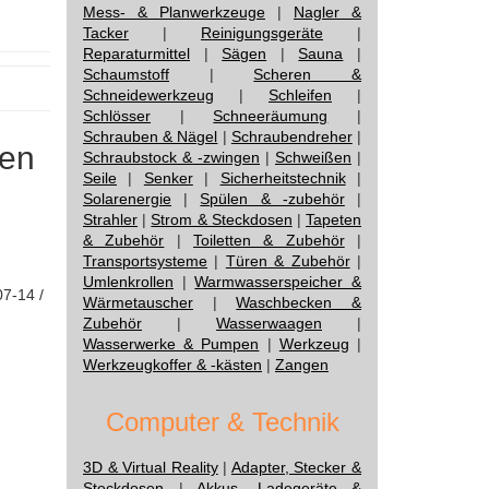
Mess- & Planwerkzeuge
|
Nagler &
Tacker
|
Reinigungsgeräte
|
Reparaturmittel
|
Sägen
|
Sauna
|
Schaumstoff
|
Scheren &
Schneidewerkzeug
|
Schleifen
|
Schlösser
|
Schneeräumung
|
Schrauben & Nägel
|
Schraubendreher
|
nen
Schraubstock & -zwingen
|
Schweißen
|
Seile
|
Senker
|
Sicherheitstechnik
|
Solarenergie
|
Spülen & -zubehör
|
Strahler
|
Strom & Steckdosen
|
Tapeten
& Zubehör
|
Toiletten & Zubehör
|
Transportsysteme
|
Türen & Zubehör
|
Umlenkrollen
|
Warmwasserspeicher &
07-14 /
Wärmetauscher
|
Waschbecken &
Zubehör
|
Wasserwaagen
|
Wasserwerke & Pumpen
|
Werkzeug
|
Werkzeugkoffer & -kästen
|
Zangen
Computer & Technik
3D & Virtual Reality
|
Adapter, Stecker &
Steckdosen
|
Akkus, Ladegeräte &