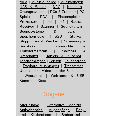
MP3
|
Musik-Zubehör
|
Musikanlagen
|
NAS & Server
|
NFC
|
Nintendo
|
Ortungssysteme
|
PCs & Zubehör
|
PC-
Spiele
|
PDA
|
Plattenspieler
|
Prozessoren
|
ps3
|
ps4
|
Radios
|
Receiver
|
Scanner
|
Soundkarten
|
Soundsysteme & -bars
|
Speichermedien
|
SSD
|
Stative
|
Stoppuhren & Wecker
|
Streaming &
Surfsticks
|
Stromrichter &
Transformatoren
|
Switches &
Umschalter
|
Tablets & Zubehör
|
Taschenlampen
|
Telefon
|
Touchscreen
|
Tragbare Musikplayer
|
Transmitter
|
Übersetzer
|
Videorecorder & -kasetten
|
Wearables
|
Webcams & USB-
Kameras
|
Xbox
Drogerie
After-Shave
|
Alternative Medizin
|
Antioxidantien
|
Augenpflege
|
Baby-
und Kinderpflege
|
Badeartikel
|