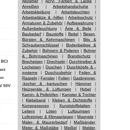
Abzieher
|
Acryl, Farben & Lacke
|
Anreißen
|
Arbeitshandschuhe
|
Arbeitskleidung
|
Arbeitsleuchten
|
Arbeitsplätze & -hilfen
|
Arbeitsschutz
|
Armaturen & Zubehör
|
Aufbewahrung
|
Außenbeleuchtung
|
Äxte & Beile
|
Baubedarf
|
Baustoffe
|
Beitel
|
Besen,
Bürsten & Kehrmaschinen
|
Bits &
Schraubenschlüssel
|
Bodenbeläge &
Zubehör
|
Bohnern & Polieren
|
Bohrer
& Bohrmaschinen
|
Brandschutz
|
 BCI
Brecheisen
|
Drechseln
|
Durchtreiber &
Locheisen
|
Duschen
|
Duschköpfe & -
arz
systeme
|
Duschzubehör
|
Feilen &
on
Raspeln
|
Fenster
|
Folien
|
Gasbrenner,
-kocher & -kartuschen
|
Hämmer
|
V 50V
Heizgeräte & Lüftungen
|
Hobel
|
Kamin- & Pelletöfen
|
Kanister & Trichter
|
Klebeband
|
Kleben & Dichtstoffe
|
Kompressoren
|
Kunststoffplatten
|
:
Leitern
|
Löten
|
Luftpumpen
|
Luftreiniger & Klimaanlagen
|
Magnete
|
Maler- & Maurerbedarf
|
Maßbänder,
Meter & Maßstäbe
|
Meißel
|
Melder,