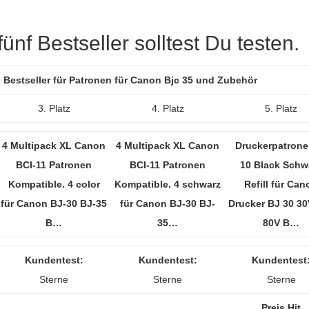
nf Bestseller solltest Du testen.
 Bestseller für Patronen für Canon Bjc 35 und Zubehör
3. Platz
4. Platz
5. Platz
4 Multipack XL Canon
4 Multipack XL Canon
Druckerpatrone
BCI-11 Patronen
BCI-11 Patronen
10 Black Schw
Kompatible. 4 color
Kompatible. 4 schwarz
Refill für Can
für Canon BJ-30 BJ-35
für Canon BJ-30 BJ-
Drucker BJ 30 30
B…
35…
80V B…
Kundentest:
Kundentest:
Kundentest
Sterne
Sterne
Sterne
Preis Hit