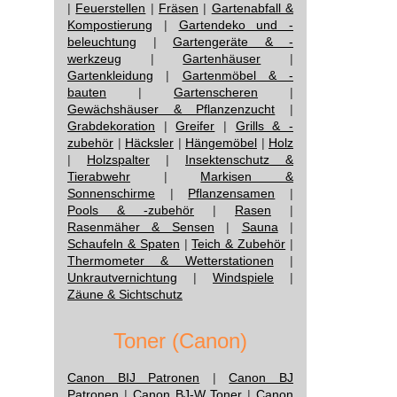
|
Feuerstellen
|
Fräsen
|
Gartenabfall &
Kompostierung
|
Gartendeko und -
beleuchtung
|
Gartengeräte & -
werkzeug
|
Gartenhäuser
|
Gartenkleidung
|
Gartenmöbel & -
bauten
|
Gartenscheren
|
Gewächshäuser & Pflanzenzucht
|
Grabdekoration
|
Greifer
|
Grills & -
zubehör
|
Häcksler
|
Hängemöbel
|
Holz
|
Holzspalter
|
Insektenschutz &
Tierabwehr
|
Markisen &
Sonnenschirme
|
Pflanzensamen
|
Pools & -zubehör
|
Rasen
|
Rasenmäher & Sensen
|
Sauna
|
Schaufeln & Spaten
|
Teich & Zubehör
|
Thermometer & Wetterstationen
|
Unkrautvernichtung
|
Windspiele
|
Zäune & Sichtschutz
Toner (Canon)
Canon BIJ Patronen
|
Canon BJ
Patronen
|
Canon BJ-W Toner
|
Canon