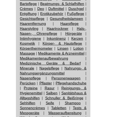
Bartpflege
|
Beatmungs- & Schlafhilfen
|
Crèmes
|
Deo
|
Duftmittel
|
Duschgel
|
Entgiftung
|
Erotikzubehör
|
Fußpflege
|
Gesichtspflege
|
Gesundheitslampen
|
Haarentfernung
|
Haarpflege
|
Haarstyling
|
Haartrockner
|
Hals-,
Nasen-, Ohrenpflege
|
Hörgeräte
|
Intimhygiene
|
Inkontinenz
|
Kerzen
|
Kosmetik
|
Körper- & Hautpflege
|
Körperthermometer
|
Linsen
|
Lotion
|
Massage
|
Medikamente & Arzneimittel
|
Medikamentenaufbewahrung
|
Medizinische Geräte & Bedarf
|
Minerale
|
Nagelpflege
|
Nahrungs- &
Nahrungsergänzungsmittel
|
Nasenpflege
|
Personenwaagen
|
Perücken
|
Pflaster
|
Pflegehandschuhe
|
Proteine
|
Rasur
|
Reinigungs- &
Hygienemittel
|
Salben
|
Sanitätshaus &
Alltagshilfen
|
Schnuller & Beißringe
|
Sehhilfen
|
Seife
|
Shampoo
|
Sonnencrèmes
|
Tabletten
|
Tests &
Messgeräte
|
Wasseraufbereitung
|