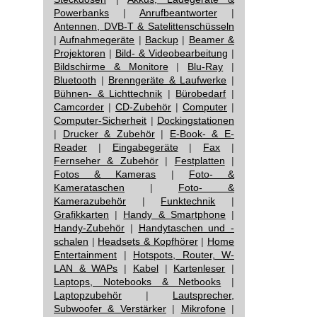
Powerbanks
|
Anrufbeantworter
|
Antennen, DVB-T & Satelittenschüsseln
|
Aufnahmegeräte
|
Backup
|
Beamer &
Projektoren
|
Bild- & Videobearbeitung
|
Bildschirme & Monitore
|
Blu-Ray
|
Bluetooth
|
Brenngeräte & Laufwerke
|
Bühnen- & Lichttechnik
|
Bürobedarf
|
Camcorder
|
CD-Zubehör
|
Computer
|
Computer-Sicherheit
|
Dockingstationen
|
Drucker & Zubehör
|
E-Book- & E-
Reader
|
Eingabegeräte
|
Fax
|
Fernseher & Zubehör
|
Festplatten
|
Fotos & Kameras
|
Foto- &
Kamerataschen
|
Foto- &
Kamerazubehör
|
Funktechnik
|
Grafikkarten
|
Handy & Smartphone
|
Handy-Zubehör
|
Handytaschen und -
schalen
|
Headsets & Kopfhörer
|
Home
Entertainment
|
Hotspots, Router, W-
LAN & WAPs
|
Kabel
|
Kartenleser
|
Laptops, Notebooks & Netbooks
|
Laptopzubehör
|
Lautsprecher,
Subwoofer & Verstärker
|
Mikrofone
|