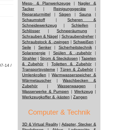
Mess- & Planwerkzeuge
|
Nagler &
Tacker
|
Reinigungsgeräte
|
Reparaturmittel
|
Sägen
|
Sauna
|
Schaumstoff
|
Scheren &
Schneidewerkzeug
|
Schleifen
|
Schlösser
|
Schneeräumung
|
Schrauben & Nägel
|
Schraubendreher
|
Schraubstock & -zwingen
|
Schweißen
|
Seile
|
Senker
|
Sicherheitstechnik
|
Solarenergie
|
Spülen & -zubehör
|
Strahler
|
Strom & Steckdosen
|
Tapeten
& Zubehör
|
Toiletten & Zubehör
|
07-14 /
Transportsysteme
|
Türen & Zubehör
|
Umlenkrollen
|
Warmwasserspeicher &
Wärmetauscher
|
Waschbecken &
Zubehör
|
Wasserwaagen
|
Wasserwerke & Pumpen
|
Werkzeug
|
Werkzeugkoffer & -kästen
|
Zangen
Computer & Technik
3D & Virtual Reality
|
Adapter, Stecker &
Steckdosen
|
Akkus, Ladegeräte &