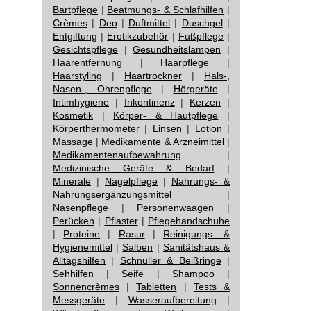
Bartpflege
|
Beatmungs- & Schlafhilfen
|
Crèmes
|
Deo
|
Duftmittel
|
Duschgel
|
Entgiftung
|
Erotikzubehör
|
Fußpflege
|
Gesichtspflege
|
Gesundheitslampen
|
Haarentfernung
|
Haarpflege
|
Haarstyling
|
Haartrockner
|
Hals-,
Nasen-, Ohrenpflege
|
Hörgeräte
|
Intimhygiene
|
Inkontinenz
|
Kerzen
|
Kosmetik
|
Körper- & Hautpflege
|
Körperthermometer
|
Linsen
|
Lotion
|
Massage
|
Medikamente & Arzneimittel
|
Medikamentenaufbewahrung
|
Medizinische Geräte & Bedarf
|
Minerale
|
Nagelpflege
|
Nahrungs- &
Nahrungsergänzungsmittel
|
Nasenpflege
|
Personenwaagen
|
Perücken
|
Pflaster
|
Pflegehandschuhe
|
Proteine
|
Rasur
|
Reinigungs- &
Hygienemittel
|
Salben
|
Sanitätshaus &
Alltagshilfen
|
Schnuller & Beißringe
|
Sehhilfen
|
Seife
|
Shampoo
|
Sonnencrèmes
|
Tabletten
|
Tests &
Messgeräte
|
Wasseraufbereitung
|