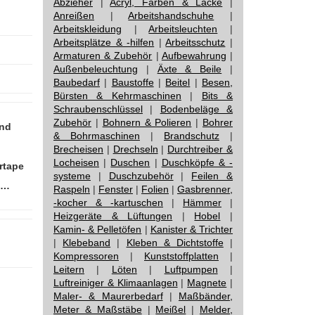
Abzieher
|
Acryl, Farben & Lacke
|
Anreißen
|
Arbeitshandschuhe
|
Arbeitskleidung
|
Arbeitsleuchten
|
Arbeitsplätze & -hilfen
|
Arbeitsschutz
|
Armaturen & Zubehör
|
Aufbewahrung
|
Außenbeleuchtung
|
Äxte & Beile
|
Baubedarf
|
Baustoffe
|
Beitel
|
Besen,
Bürsten & Kehrmaschinen
|
Bits &
Schraubenschlüssel
|
Bodenbeläge &
Zubehör
|
Bohnern & Polieren
|
Bohrer
and
& Bohrmaschinen
|
Brandschutz
|
Brecheisen
|
Drechseln
|
Durchtreiber &
Locheisen
|
Duschen
|
Duschköpfe & -
rtape
systeme
|
Duschzubehör
|
Feilen &
t…
Raspeln
|
Fenster
|
Folien
|
Gasbrenner,
-kocher & -kartuschen
|
Hämmer
|
Heizgeräte & Lüftungen
|
Hobel
|
Kamin- & Pelletöfen
|
Kanister & Trichter
|
Klebeband
|
Kleben & Dichtstoffe
|
Kompressoren
|
Kunststoffplatten
|
Leitern
|
Löten
|
Luftpumpen
|
Luftreiniger & Klimaanlagen
|
Magnete
|
Maler- & Maurerbedarf
|
Maßbänder,
Meter & Maßstäbe
|
Meißel
|
Melder,