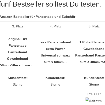
nf Bestseller solltest Du testen.
r Amazon Bestseller für Panzertape und Zubehör
3. Platz
4. Platz
5. Platz
original BW
tesa Reparaturband
1 Rolle Klebeb
Panzertape
extra Power
Gewebeband
Panzerband
Universal schwarz
Panzerband Panze
Gewebeband
50m x 50mm…
50m X 48mm ro
50mmx50m schwarz…
Kundentest:
Kundentest:
Kundentest:
Sterne
Sterne
Sterne
Preis Hit