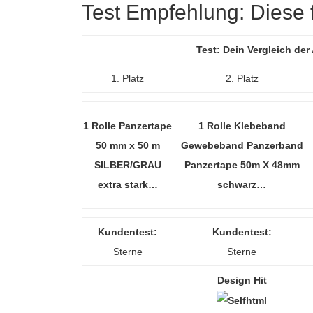
Test Empfehlung: Diese fü
Test: Dein Vergleich de
1. Platz
2. Platz
1 Rolle Panzertape
1 Rolle Klebeband
50 mm x 50 m
Gewebeband Panzerband
SILBER/GRAU
Panzertape 50m X 48mm
extra stark…
schwarz…
Kundentest:
Kundentest:
Sterne
Sterne
Design Hit