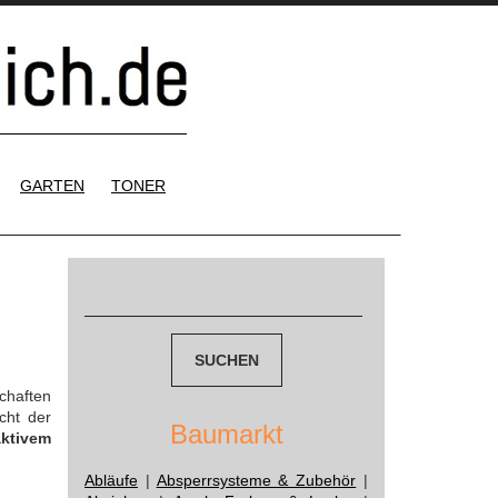
GARTEN
TONER
Suchen
nach:
chaften
cht der
Baumarkt
aktivem
Abläufe
|
Absperrsysteme & Zubehör
|