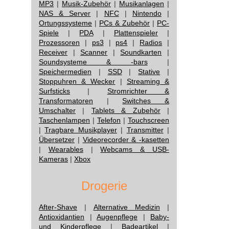
MP3
|
Musik-Zubehör
|
Musikanlagen
|
NAS & Server
|
NFC
|
Nintendo
|
Ortungssysteme
|
PCs & Zubehör
|
PC-
Spiele
|
PDA
|
Plattenspieler
|
Prozessoren
|
ps3
|
ps4
|
Radios
|
Receiver
|
Scanner
|
Soundkarten
|
Soundsysteme & -bars
|
Speichermedien
|
SSD
|
Stative
|
Stoppuhren & Wecker
|
Streaming &
Surfsticks
|
Stromrichter &
Transformatoren
|
Switches &
Umschalter
|
Tablets & Zubehör
|
Taschenlampen
|
Telefon
|
Touchscreen
|
Tragbare Musikplayer
|
Transmitter
|
Übersetzer
|
Videorecorder & -kasetten
|
Wearables
|
Webcams & USB-
Kameras
|
Xbox
Drogerie
After-Shave
|
Alternative Medizin
|
Antioxidantien
|
Augenpflege
|
Baby-
und Kinderpflege
|
Badeartikel
|