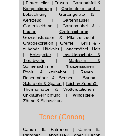
|
Feuerstellen
|
Fräsen
|
Gartenabfall &
Kompostierung
|
Gartendeko und -
beleuchtung
|
Gartengeräte & -
werkzeug
|
Gartenhäuser
|
Gartenkleidung
|
Gartenmöbel & -
bauten
|
Gartenscheren
|
Gewächshäuser & Pflanzenzucht
|
Grabdekoration
|
Greifer
|
Grills & -
zubehör
|
Häcksler
|
Hängemöbel
|
Holz
|
Holzspalter
|
Insektenschutz &
Tierabwehr
|
Markisen &
Sonnenschirme
|
Pflanzensamen
|
Pools & -zubehör
|
Rasen
|
Rasenmäher & Sensen
|
Sauna
|
Schaufeln & Spaten
|
Teich & Zubehör
|
Thermometer & Wetterstationen
|
Unkrautvernichtung
|
Windspiele
|
Zäune & Sichtschutz
Toner (Canon)
Canon BIJ Patronen
|
Canon BJ
Patronen
|
Canon BJ-W Toner
|
Canon