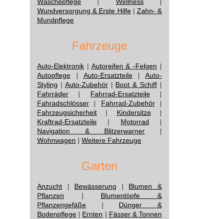
Wäschepflege
|
Wellness
|
Wundversorgung & Erste Hilfe
|
Zahn- &
Mundpflege
Fahrzeuge
Auto-Elektronik
|
Autoreifen & -Felgen
|
Autopflege
|
Auto-Ersatzteile
|
Auto-
Styling
|
Auto-Zubehör
|
Boot & Schiff
|
Fahrräder
|
Fahrrad-Ersatzteile
|
Fahradschlösser
|
Fahrrad-Zubehör
|
Fahrzeugsicherheit
|
Kindersitze
|
Kraftrad-Ersatzteile
|
Motorrad
|
Navigation & Blitzerwarner
|
Wohnwagen
|
Weitere Fahrzeuge
Garten
Anzucht
|
Bewässerung
|
Blumen &
Pflanzen
|
Blumentöpfe &
Pflanzengefäße
|
Dünger &
Bodenpflege
|
Ernten
|
Fässer & Tonnen