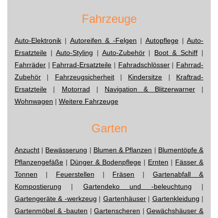
Fahrzeuge
Auto-Elektronik
|
Autoreifen & -Felgen
|
Autopflege
|
Auto-
Ersatzteile
|
Auto-Styling
|
Auto-Zubehör
|
Boot & Schiff
|
Fahrräder
|
Fahrrad-Ersatzteile
|
Fahradschlösser
|
Fahrrad-
Zubehör
|
Fahrzeugsicherheit
|
Kindersitze
|
Kraftrad-
Ersatzteile
|
Motorrad
|
Navigation & Blitzerwarner
|
Wohnwagen
|
Weitere Fahrzeuge
Garten
Anzucht
|
Bewässerung
|
Blumen & Pflanzen
|
Blumentöpfe &
Pflanzengefäße
|
Dünger & Bodenpflege
|
Ernten
|
Fässer &
Tonnen
|
Feuerstellen
|
Fräsen
|
Gartenabfall &
Kompostierung
|
Gartendeko und -beleuchtung
|
Gartengeräte & -werkzeug
|
Gartenhäuser
|
Gartenkleidung
|
Gartenmöbel & -bauten
|
Gartenscheren
|
Gewächshäuser &