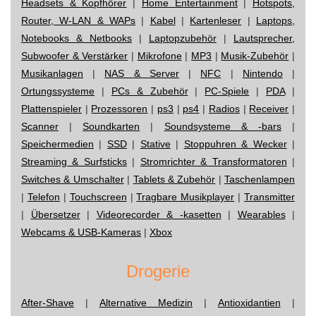
Headsets & Kopfhörer
|
Home Entertainment
|
Hotspots,
Router, W-LAN & WAPs
|
Kabel
|
Kartenleser
|
Laptops,
Notebooks & Netbooks
|
Laptopzubehör
|
Lautsprecher,
Subwoofer & Verstärker
|
Mikrofone
|
MP3
|
Musik-Zubehör
|
Musikanlagen
|
NAS & Server
|
NFC
|
Nintendo
|
Ortungssysteme
|
PCs & Zubehör
|
PC-Spiele
|
PDA
|
Plattenspieler
|
Prozessoren
|
ps3
|
ps4
|
Radios
|
Receiver
|
Scanner
|
Soundkarten
|
Soundsysteme & -bars
|
Speichermedien
|
SSD
|
Stative
|
Stoppuhren & Wecker
|
Streaming & Surfsticks
|
Stromrichter & Transformatoren
|
Switches & Umschalter
|
Tablets & Zubehör
|
Taschenlampen
|
Telefon
|
Touchscreen
|
Tragbare Musikplayer
|
Transmitter
|
Übersetzer
|
Videorecorder & -kasetten
|
Wearables
|
Webcams & USB-Kameras
|
Xbox
Drogerie
After-Shave
|
Alternative Medizin
|
Antioxidantien
|