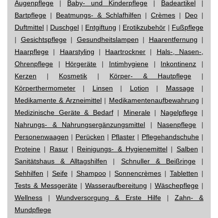
Augenpflege
|
Baby- und Kinderpflege
|
Badeartikel
|
Bartpflege
|
Beatmungs- & Schlafhilfen
|
Crèmes
|
Deo
|
Duftmittel
|
Duschgel
|
Entgiftung
|
Erotikzubehör
|
Fußpflege
|
Gesichtspflege
|
Gesundheitslampen
|
Haarentfernung
|
Haarpflege
|
Haarstyling
|
Haartrockner
|
Hals-, Nasen-,
Ohrenpflege
|
Hörgeräte
|
Intimhygiene
|
Inkontinenz
|
Kerzen
|
Kosmetik
|
Körper- & Hautpflege
|
Körperthermometer
|
Linsen
|
Lotion
|
Massage
|
Medikamente & Arzneimittel
|
Medikamentenaufbewahrung
|
Medizinische Geräte & Bedarf
|
Minerale
|
Nagelpflege
|
Nahrungs- & Nahrungsergänzungsmittel
|
Nasenpflege
|
Personenwaagen
|
Perücken
|
Pflaster
|
Pflegehandschuhe
|
Proteine
|
Rasur
|
Reinigungs- & Hygienemittel
|
Salben
|
Sanitätshaus & Alltagshilfen
|
Schnuller & Beißringe
|
Sehhilfen
|
Seife
|
Shampoo
|
Sonnencrèmes
|
Tabletten
|
Tests & Messgeräte
|
Wasseraufbereitung
|
Wäschepflege
|
Wellness
|
Wundversorgung & Erste Hilfe
|
Zahn- &
Mundpflege