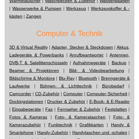
Wärmetauscher
|
Waschbecken & Zubehör
|
Wasserwaagen
|
Wasserwerke & Pumpen
|
Werkzeug
|
Werkzeugkoffer & -
kästen
|
Zangen
Computer & Technik
3D & Virtual Reality
|
Adapter, Stecker & Steckdosen
|
Akkus,
Ladegeräte & Powerbanks
|
Anrufbeantworter
|
Antennen,
DVB-T & Satelittenschüsseln
|
Aufnahmegeräte
|
Backup
|
Beamer & Projektoren
|
Bild- & Videobearbeitung
|
Bildschirme & Monitore
|
Blu-Ray
|
Bluetooth
|
Brenngeräte &
Laufwerke
|
Bühnen- & Lichttechnik
|
Bürobedarf
|
Camcorder
|
CD-Zubehör
|
Computer
|
Computer-Sicherheit
|
Dockingstationen
|
Drucker & Zubehör
|
E-Book- & E-Reader
|
Eingabegeräte
|
Fax
|
Fernseher & Zubehör
|
Festplatten
|
Fotos & Kameras
|
Foto- & Kamerataschen
|
Foto- &
Kamerazubehör
|
Funktechnik
|
Grafikkarten
|
Handy &
Smartphone
|
Handy-Zubehör
|
Handytaschen und -schalen
|