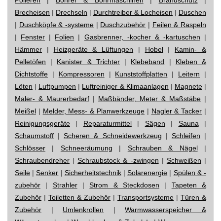
Brecheisen
|
Drechseln
|
Durchtreiber & Locheisen
|
Duschen
|
Duschköpfe & -systeme
|
Duschzubehör
|
Feilen & Raspeln
|
Fenster
|
Folien
|
Gasbrenner, -kocher & -kartuschen
|
Hämmer
|
Heizgeräte & Lüftungen
|
Hobel
|
Kamin- &
Pelletöfen
|
Kanister & Trichter
|
Klebeband
|
Kleben &
Dichtstoffe
|
Kompressoren
|
Kunststoffplatten
|
Leitern
|
Löten
|
Luftpumpen
|
Luftreiniger & Klimaanlagen
|
Magnete
|
Maler- & Maurerbedarf
|
Maßbänder, Meter & Maßstäbe
|
Meißel
|
Melder, Mess- & Planwerkzeuge
|
Nagler & Tacker
|
Reinigungsgeräte
|
Reparaturmittel
|
Sägen
|
Sauna
|
Schaumstoff
|
Scheren & Schneidewerkzeug
|
Schleifen
|
Schlösser
|
Schneeräumung
|
Schrauben & Nägel
|
Schraubendreher
|
Schraubstock & -zwingen
|
Schweißen
|
Seile
|
Senker
|
Sicherheitstechnik
|
Solarenergie
|
Spülen & -
zubehör
|
Strahler
|
Strom & Steckdosen
|
Tapeten &
Zubehör
|
Toiletten & Zubehör
|
Transportsysteme
|
Türen &
Zubehör
|
Umlenkrollen
|
Warmwasserspeicher &