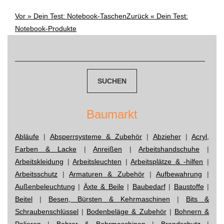
Vor »
Dein Test: Notebook-Taschen
Zurück «
Dein Test:
Post
Notebook-Produkte
Suchen
navigation
nach:
Baumarkt
Abläufe
|
Absperrsysteme & Zubehör
|
Abzieher
|
Acryl,
Farben & Lacke
|
Anreißen
|
Arbeitshandschuhe
|
Arbeitskleidung
|
Arbeitsleuchten
|
Arbeitsplätze & -hilfen
|
Arbeitsschutz
|
Armaturen & Zubehör
|
Aufbewahrung
|
Außenbeleuchtung
|
Äxte & Beile
|
Baubedarf
|
Baustoffe
|
Beitel
|
Besen, Bürsten & Kehrmaschinen
|
Bits &
Schraubenschlüssel
|
Bodenbeläge & Zubehör
|
Bohnern &
Polieren
|
Bohrer & Bohrmaschinen
|
Brandschutz
|