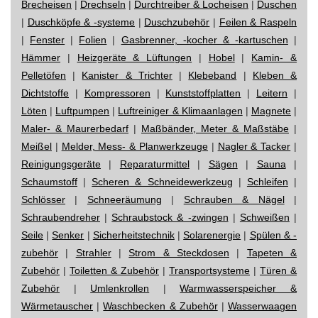
Brecheisen
|
Drechseln
|
Durchtreiber & Locheisen
|
Duschen
|
Duschköpfe & -systeme
|
Duschzubehör
|
Feilen & Raspeln
|
Fenster
|
Folien
|
Gasbrenner, -kocher & -kartuschen
|
Hämmer
|
Heizgeräte & Lüftungen
|
Hobel
|
Kamin- &
Pelletöfen
|
Kanister & Trichter
|
Klebeband
|
Kleben &
Dichtstoffe
|
Kompressoren
|
Kunststoffplatten
|
Leitern
|
Löten
|
Luftpumpen
|
Luftreiniger & Klimaanlagen
|
Magnete
|
Maler- & Maurerbedarf
|
Maßbänder, Meter & Maßstäbe
|
Meißel
|
Melder, Mess- & Planwerkzeuge
|
Nagler & Tacker
|
Reinigungsgeräte
|
Reparaturmittel
|
Sägen
|
Sauna
|
Schaumstoff
|
Scheren & Schneidewerkzeug
|
Schleifen
|
Schlösser
|
Schneeräumung
|
Schrauben & Nägel
|
Schraubendreher
|
Schraubstock & -zwingen
|
Schweißen
|
Seile
|
Senker
|
Sicherheitstechnik
|
Solarenergie
|
Spülen & -
zubehör
|
Strahler
|
Strom & Steckdosen
|
Tapeten &
Zubehör
|
Toiletten & Zubehör
|
Transportsysteme
|
Türen &
Zubehör
|
Umlenkrollen
|
Warmwasserspeicher &
Wärmetauscher
|
Waschbecken & Zubehör
|
Wasserwaagen