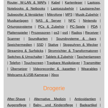
Router, W-LAN & WAPs
|
Kabel
|
Kartenleser
|
Laptops,
Notebooks & Netbooks
|
Laptopzubehör
|
Lautsprecher,
Subwoofer & Verstärker
|
Mikrofone
|
MP3
|
Musik-Zubehör
|
Musikanlagen
|
NAS & Server
|
NFC
|
Nintendo
|
Ortungssysteme
|
PCs & Zubehör
|
PC-Spiele
|
PDA
|
Plattenspieler
|
Prozessoren
|
ps3
|
ps4
|
Radios
|
Receiver
|
Scanner
|
Soundkarten
|
Soundsysteme & -bars
|
Speichermedien
|
SSD
|
Stative
|
Stoppuhren & Wecker
|
Streaming & Surfsticks
|
Stromrichter & Transformatoren
|
Switches & Umschalter
|
Tablets & Zubehör
|
Taschenlampen
|
Telefon
|
Touchscreen
|
Tragbare Musikplayer
|
Transmitter
|
Übersetzer
|
Videorecorder & -kasetten
|
Wearables
|
Webcams & USB-Kameras
|
Xbox
Drogerie
After-Shave
|
Alternative Medizin
|
Antioxidantien
|
Augenpflege
|
Baby- und Kinderpflege
|
Badeartikel
|