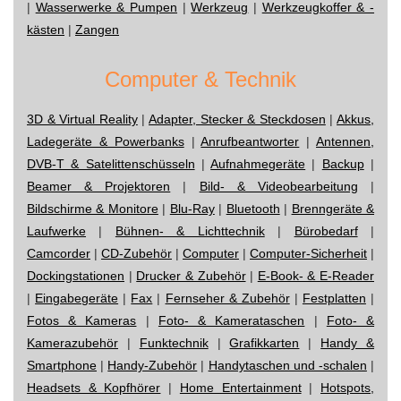
|
Wasserwerke & Pumpen
|
Werkzeug
|
Werkzeugkoffer & -
kästen
|
Zangen
Computer & Technik
3D & Virtual Reality
|
Adapter, Stecker & Steckdosen
|
Akkus,
Ladegeräte & Powerbanks
|
Anrufbeantworter
|
Antennen,
DVB-T & Satelittenschüsseln
|
Aufnahmegeräte
|
Backup
|
Beamer & Projektoren
|
Bild- & Videobearbeitung
|
Bildschirme & Monitore
|
Blu-Ray
|
Bluetooth
|
Brenngeräte &
Laufwerke
|
Bühnen- & Lichttechnik
|
Bürobedarf
|
Camcorder
|
CD-Zubehör
|
Computer
|
Computer-Sicherheit
|
Dockingstationen
|
Drucker & Zubehör
|
E-Book- & E-Reader
|
Eingabegeräte
|
Fax
|
Fernseher & Zubehör
|
Festplatten
|
Fotos & Kameras
|
Foto- & Kamerataschen
|
Foto- &
Kamerazubehör
|
Funktechnik
|
Grafikkarten
|
Handy &
Smartphone
|
Handy-Zubehör
|
Handytaschen und -schalen
|
Headsets & Kopfhörer
|
Home Entertainment
|
Hotspots,