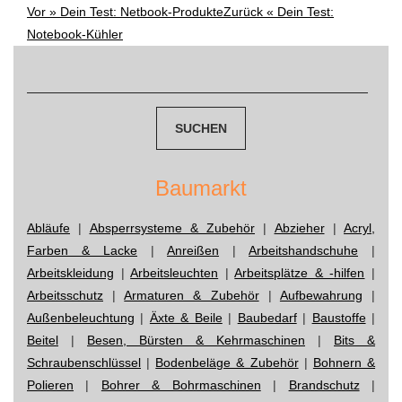
Vor »
Dein Test: Netbook-Produkte
Zurück «
Dein Test:
Post
Notebook-Kühler
navigation
Suchen
nach:
Baumarkt
Abläufe
|
Absperrsysteme & Zubehör
|
Abzieher
|
Acryl,
Farben & Lacke
|
Anreißen
|
Arbeitshandschuhe
|
Arbeitskleidung
|
Arbeitsleuchten
|
Arbeitsplätze & -hilfen
|
Arbeitsschutz
|
Armaturen & Zubehör
|
Aufbewahrung
|
Außenbeleuchtung
|
Äxte & Beile
|
Baubedarf
|
Baustoffe
|
Beitel
|
Besen, Bürsten & Kehrmaschinen
|
Bits &
Schraubenschlüssel
|
Bodenbeläge & Zubehör
|
Bohnern &
Polieren
|
Bohrer & Bohrmaschinen
|
Brandschutz
|