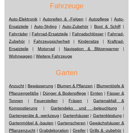
Fahrzeuge
Auto-Elektronik
|
Autoreifen & -Felgen
|
Autopflege
|
Auto-
Ersatzteile
|
Auto-Styling
|
Auto-Zubehör
|
Boot & Schiff
|
Fahrräder
|
Fahrrad-Ersatzteile
|
Fahradschlösser
|
Fahrrad-
Zubehör
|
Fahrzeugsicherheit
|
Kindersitze
|
Kraftrad-
Ersatzteile
|
Motorrad
|
Navigation & Blitzerwarner
|
Wohnwagen
|
Weitere Fahrzeuge
Garten
Anzucht
|
Bewässerung
|
Blumen & Pflanzen
|
Blumentöpfe &
Pflanzengefäße
|
Dünger & Bodenpflege
|
Ernten
|
Fässer &
Tonnen
|
Feuerstellen
|
Fräsen
|
Gartenabfall &
Kompostierung
|
Gartendeko und -beleuchtung
|
Gartengeräte & -werkzeug
|
Gartenhäuser
|
Gartenkleidung
|
Gartenmöbel & -bauten
|
Gartenscheren
|
Gewächshäuser &
Pflanzenzucht
|
Grabdekoration
|
Greifer
|
Grills & -zubehör
|