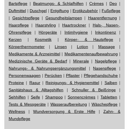
Bartpflege
|
Beatmungs- & Schlafhilfen
|
Crèmes
|
Deo
|
Duftmittel
|
Duschgel
|
Entgiftung
|
Erotikzubehör
|
Fußpflege
|
Gesichtspflege
|
Gesundheitslampen
|
Haarentfernung
|
Haarpflege
|
Haarstyling
|
Haartrockner
|
Hals-, Nasen-,
Ohrenpflege
|
Hörgeräte
|
Intimhygiene
|
Inkontinenz
|
Kerzen
|
Kosmetik
|
Körper- & Hautpflege
|
Körperthermometer
|
Linsen
|
Lotion
|
Massage
|
Medikamente & Arzneimittel
|
Medikamentenaufbewahrung
|
Medizinische Geräte & Bedarf
|
Minerale
|
Nagelpflege
|
Nahrungs- & Nahrungsergänzungsmittel
|
Nasenpflege
|
Personenwaagen
|
Perücken
|
Pflaster
|
Pflegehandschuhe
|
Proteine
|
Rasur
|
Reinigungs- & Hygienemittel
|
Salben
|
Sanitätshaus & Alltagshilfen
|
Schnuller & Beißringe
|
Sehhilfen
|
Seife
|
Shampoo
|
Sonnencrèmes
|
Tabletten
|
Tests & Messgeräte
|
Wasseraufbereitung
|
Wäschepflege
|
Wellness
|
Wundversorgung & Erste Hilfe
|
Zahn- &
Mundpflege