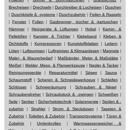
Brecheisen
|
Drechseln
|
Durchtreiber & Locheisen
|
Duschen
|
Duschköpfe & -systeme
|
Duschzubehör
|
Feilen & Raspeln
|
Fenster
|
Folien
|
Gasbrenner, -kocher & -kartuschen
|
Hämmer
|
Heizgeräte & Lüftungen
|
Hobel
|
Kamin- &
Pelletöfen
|
Kanister & Trichter
|
Klebeband
|
Kleben &
Dichtstoffe
|
Kompressoren
|
Kunststoffplatten
|
Leitern
|
Löten
|
Luftpumpen
|
Luftreiniger & Klimaanlagen
|
Magnete
|
Maler- & Maurerbedarf
|
Maßbänder, Meter & Maßstäbe
|
Meißel
|
Melder, Mess- & Planwerkzeuge
|
Nagler & Tacker
|
Reinigungsgeräte
|
Reparaturmittel
|
Sägen
|
Sauna
|
Schaumstoff
|
Scheren & Schneidewerkzeug
|
Schleifen
|
Schlösser
|
Schneeräumung
|
Schrauben & Nägel
|
Schraubendreher
|
Schraubstock & -zwingen
|
Schweißen
|
Seile
|
Senker
|
Sicherheitstechnik
|
Solarenergie
|
Spülen & -
zubehör
|
Strahler
|
Strom & Steckdosen
|
Tapeten &
Zubehör
|
Toiletten & Zubehör
|
Transportsysteme
|
Türen &
Zubehör
|
Umlenkrollen
|
Warmwasserspeicher &