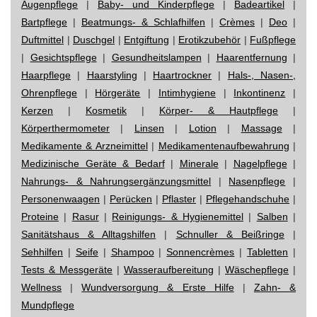
Augenpflege
|
Baby- und Kinderpflege
|
Badeartikel
|
Bartpflege
|
Beatmungs- & Schlafhilfen
|
Crèmes
|
Deo
|
Duftmittel
|
Duschgel
|
Entgiftung
|
Erotikzubehör
|
Fußpflege
|
Gesichtspflege
|
Gesundheitslampen
|
Haarentfernung
|
Haarpflege
|
Haarstyling
|
Haartrockner
|
Hals-, Nasen-,
Ohrenpflege
|
Hörgeräte
|
Intimhygiene
|
Inkontinenz
|
Kerzen
|
Kosmetik
|
Körper- & Hautpflege
|
Körperthermometer
|
Linsen
|
Lotion
|
Massage
|
Medikamente & Arzneimittel
|
Medikamentenaufbewahrung
|
Medizinische Geräte & Bedarf
|
Minerale
|
Nagelpflege
|
Nahrungs- & Nahrungsergänzungsmittel
|
Nasenpflege
|
Personenwaagen
|
Perücken
|
Pflaster
|
Pflegehandschuhe
|
Proteine
|
Rasur
|
Reinigungs- & Hygienemittel
|
Salben
|
Sanitätshaus & Alltagshilfen
|
Schnuller & Beißringe
|
Sehhilfen
|
Seife
|
Shampoo
|
Sonnencrèmes
|
Tabletten
|
Tests & Messgeräte
|
Wasseraufbereitung
|
Wäschepflege
|
Wellness
|
Wundversorgung & Erste Hilfe
|
Zahn- &
Mundpflege