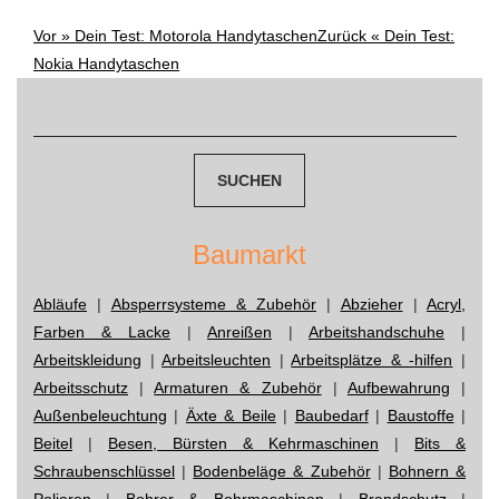
Vor »
Dein Test: Motorola Handytaschen
Zurück «
Dein Test:
Post
Nokia Handytaschen
navigation
Suchen
nach:
Baumarkt
Abläufe
|
Absperrsysteme & Zubehör
|
Abzieher
|
Acryl,
Farben & Lacke
|
Anreißen
|
Arbeitshandschuhe
|
Arbeitskleidung
|
Arbeitsleuchten
|
Arbeitsplätze & -hilfen
|
Arbeitsschutz
|
Armaturen & Zubehör
|
Aufbewahrung
|
Außenbeleuchtung
|
Äxte & Beile
|
Baubedarf
|
Baustoffe
|
Beitel
|
Besen, Bürsten & Kehrmaschinen
|
Bits &
Schraubenschlüssel
|
Bodenbeläge & Zubehör
|
Bohnern &
Polieren
|
Bohrer & Bohrmaschinen
|
Brandschutz
|