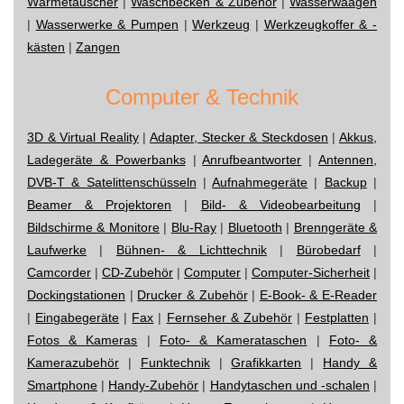
Wärmetauscher
|
Waschbecken & Zubehör
|
Wasserwaagen
|
Wasserwerke & Pumpen
|
Werkzeug
|
Werkzeugkoffer & -
kästen
|
Zangen
Computer & Technik
3D & Virtual Reality
|
Adapter, Stecker & Steckdosen
|
Akkus,
Ladegeräte & Powerbanks
|
Anrufbeantworter
|
Antennen,
DVB-T & Satelittenschüsseln
|
Aufnahmegeräte
|
Backup
|
Beamer & Projektoren
|
Bild- & Videobearbeitung
|
Bildschirme & Monitore
|
Blu-Ray
|
Bluetooth
|
Brenngeräte &
Laufwerke
|
Bühnen- & Lichttechnik
|
Bürobedarf
|
Camcorder
|
CD-Zubehör
|
Computer
|
Computer-Sicherheit
|
Dockingstationen
|
Drucker & Zubehör
|
E-Book- & E-Reader
|
Eingabegeräte
|
Fax
|
Fernseher & Zubehör
|
Festplatten
|
Fotos & Kameras
|
Foto- & Kamerataschen
|
Foto- &
Kamerazubehör
|
Funktechnik
|
Grafikkarten
|
Handy &
Smartphone
|
Handy-Zubehör
|
Handytaschen und -schalen
|