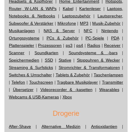
Headsets & Kopfhörer
|
Home Entertainment
|
Hotspots,
Router, W-LAN & WAPs
|
Kabel
|
Kartenleser
|
Laptops,
Notebooks & Netbooks
|
Laptopzubehör
|
Lautsprecher,
Subwoofer & Verstärker
|
Mikrofone
|
MP3
|
Musik-Zubehör
|
Musikanlagen
|
NAS & Server
|
NFC
|
Nintendo
|
Ortungssysteme
|
PCs & Zubehör
|
PC-Spiele
|
PDA
|
Plattenspieler
|
Prozessoren
|
ps3
|
ps4
|
Radios
|
Receiver
|
Scanner
|
Soundkarten
|
Soundsysteme & -bars
|
Speichermedien
|
SSD
|
Stative
|
Stoppuhren & Wecker
|
Streaming & Surfsticks
|
Stromrichter & Transformatoren
|
Switches & Umschalter
|
Tablets & Zubehör
|
Taschenlampen
|
Telefon
|
Touchscreen
|
Tragbare Musikplayer
|
Transmitter
|
Übersetzer
|
Videorecorder & -kasetten
|
Wearables
|
Webcams & USB-Kameras
|
Xbox
Drogerie
After-Shave
|
Alternative Medizin
|
Antioxidantien
|