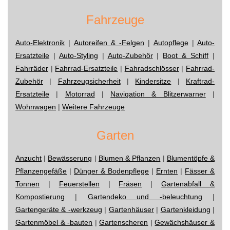
Fahrzeuge
Auto-Elektronik
|
Autoreifen & -Felgen
|
Autopflege
|
Auto-
Ersatzteile
|
Auto-Styling
|
Auto-Zubehör
|
Boot & Schiff
|
Fahrräder
|
Fahrrad-Ersatzteile
|
Fahradschlösser
|
Fahrrad-
Zubehör
|
Fahrzeugsicherheit
|
Kindersitze
|
Kraftrad-
Ersatzteile
|
Motorrad
|
Navigation & Blitzerwarner
|
Wohnwagen
|
Weitere Fahrzeuge
Garten
Anzucht
|
Bewässerung
|
Blumen & Pflanzen
|
Blumentöpfe &
Pflanzengefäße
|
Dünger & Bodenpflege
|
Ernten
|
Fässer &
Tonnen
|
Feuerstellen
|
Fräsen
|
Gartenabfall &
Kompostierung
|
Gartendeko und -beleuchtung
|
Gartengeräte & -werkzeug
|
Gartenhäuser
|
Gartenkleidung
|
Gartenmöbel & -bauten
|
Gartenscheren
|
Gewächshäuser &