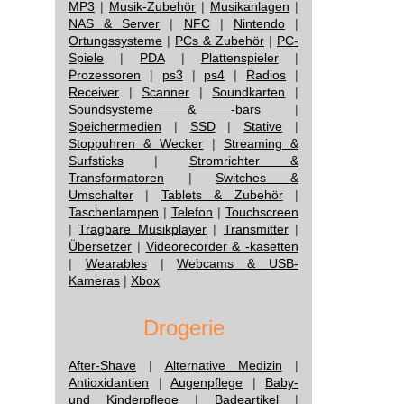
MP3
|
Musik-Zubehör
|
Musikanlagen
|
NAS & Server
|
NFC
|
Nintendo
|
Ortungssysteme
|
PCs & Zubehör
|
PC-
Spiele
|
PDA
|
Plattenspieler
|
Prozessoren
|
ps3
|
ps4
|
Radios
|
Receiver
|
Scanner
|
Soundkarten
|
Soundsysteme & -bars
|
Speichermedien
|
SSD
|
Stative
|
Stoppuhren & Wecker
|
Streaming &
Surfsticks
|
Stromrichter &
Transformatoren
|
Switches &
Umschalter
|
Tablets & Zubehör
|
Taschenlampen
|
Telefon
|
Touchscreen
|
Tragbare Musikplayer
|
Transmitter
|
Übersetzer
|
Videorecorder & -kasetten
|
Wearables
|
Webcams & USB-
Kameras
|
Xbox
Drogerie
After-Shave
|
Alternative Medizin
|
Antioxidantien
|
Augenpflege
|
Baby-
und Kinderpflege
|
Badeartikel
|