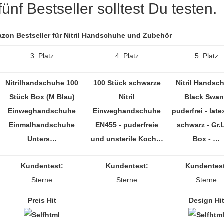
nf Bestseller solltest Du testen.
azon Bestseller für Nitril Handschuhe und Zubehör
3. Platz
4. Platz
5. Platz
Nitrilhandschuhe 100
100 Stück schwarze
Nitril Handsc
Stück Box (M Blau)
Nitril
Black Swan
Einweghandschuhe
Einweghandschuhe
puderfrei - latex
Einmalhandschuhe
EN455 - puderfreie
schwarz - Gr.L
Unters…
und unsterile Koch…
Box - …
Kundentest:
Kundentest:
Kundentest
Sterne
Sterne
Sterne
Preis Hit
Design Hi