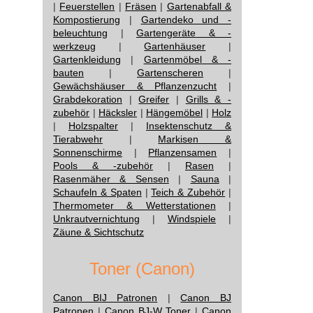
|
Feuerstellen
|
Fräsen
|
Gartenabfall &
Kompostierung
|
Gartendeko und -
beleuchtung
|
Gartengeräte & -
werkzeug
|
Gartenhäuser
|
Gartenkleidung
|
Gartenmöbel & -
bauten
|
Gartenscheren
|
Gewächshäuser & Pflanzenzucht
|
Grabdekoration
|
Greifer
|
Grills & -
zubehör
|
Häcksler
|
Hängemöbel
|
Holz
|
Holzspalter
|
Insektenschutz &
Tierabwehr
|
Markisen &
Sonnenschirme
|
Pflanzensamen
|
Pools & -zubehör
|
Rasen
|
Rasenmäher & Sensen
|
Sauna
|
Schaufeln & Spaten
|
Teich & Zubehör
|
Thermometer & Wetterstationen
|
Unkrautvernichtung
|
Windspiele
|
Zäune & Sichtschutz
Toner (Canon)
Canon BIJ Patronen
|
Canon BJ
Patronen
|
Canon BJ-W Toner
|
Canon