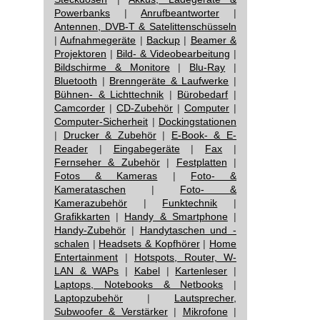
Powerbanks
|
Anrufbeantworter
|
Antennen, DVB-T & Satelittenschüsseln
|
Aufnahmegeräte
|
Backup
|
Beamer &
Projektoren
|
Bild- & Videobearbeitung
|
Bildschirme & Monitore
|
Blu-Ray
|
Bluetooth
|
Brenngeräte & Laufwerke
|
Bühnen- & Lichttechnik
|
Bürobedarf
|
Camcorder
|
CD-Zubehör
|
Computer
|
Computer-Sicherheit
|
Dockingstationen
|
Drucker & Zubehör
|
E-Book- & E-
Reader
|
Eingabegeräte
|
Fax
|
Fernseher & Zubehör
|
Festplatten
|
Fotos & Kameras
|
Foto- &
Kamerataschen
|
Foto- &
Kamerazubehör
|
Funktechnik
|
Grafikkarten
|
Handy & Smartphone
|
Handy-Zubehör
|
Handytaschen und -
schalen
|
Headsets & Kopfhörer
|
Home
Entertainment
|
Hotspots, Router, W-
LAN & WAPs
|
Kabel
|
Kartenleser
|
Laptops, Notebooks & Netbooks
|
Laptopzubehör
|
Lautsprecher,
Subwoofer & Verstärker
|
Mikrofone
|