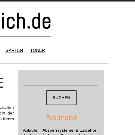
GARTEN
TONER
E
Suchen
nach:
chaften
cht der
Baumarkt
aktivem
Abläufe
|
Absperrsysteme & Zubehör
|