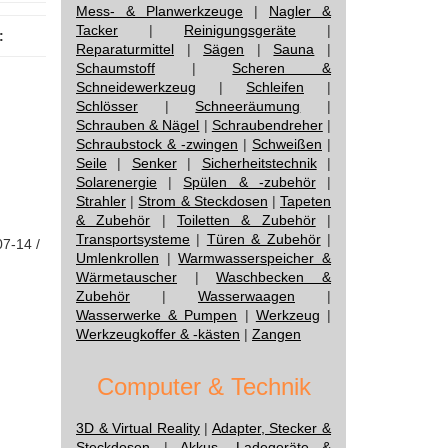
Mess- & Planwerkzeuge
|
Nagler &
Tacker
|
Reinigungsgeräte
|
:
Reparaturmittel
|
Sägen
|
Sauna
|
Schaumstoff
|
Scheren &
Schneidewerkzeug
|
Schleifen
|
Schlösser
|
Schneeräumung
|
Schrauben & Nägel
|
Schraubendreher
|
Schraubstock & -zwingen
|
Schweißen
|
Seile
|
Senker
|
Sicherheitstechnik
|
Solarenergie
|
Spülen & -zubehör
|
Strahler
|
Strom & Steckdosen
|
Tapeten
& Zubehör
|
Toiletten & Zubehör
|
Transportsysteme
|
Türen & Zubehör
|
07-14 /
Umlenkrollen
|
Warmwasserspeicher &
Wärmetauscher
|
Waschbecken &
Zubehör
|
Wasserwaagen
|
Wasserwerke & Pumpen
|
Werkzeug
|
Werkzeugkoffer & -kästen
|
Zangen
Computer & Technik
3D & Virtual Reality
|
Adapter, Stecker &
Steckdosen
|
Akkus, Ladegeräte &