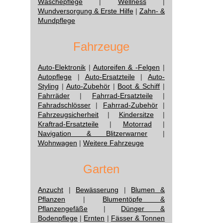
Wäschepflege
|
Wellness
|
Wundversorgung & Erste Hilfe
|
Zahn- &
Mundpflege
Fahrzeuge
Auto-Elektronik
|
Autoreifen & -Felgen
|
Autopflege
|
Auto-Ersatzteile
|
Auto-
Styling
|
Auto-Zubehör
|
Boot & Schiff
|
Fahrräder
|
Fahrrad-Ersatzteile
|
Fahradschlösser
|
Fahrrad-Zubehör
|
Fahrzeugsicherheit
|
Kindersitze
|
Kraftrad-Ersatzteile
|
Motorrad
|
Navigation & Blitzerwarner
|
Wohnwagen
|
Weitere Fahrzeuge
Garten
Anzucht
|
Bewässerung
|
Blumen &
Pflanzen
|
Blumentöpfe &
Pflanzengefäße
|
Dünger &
Bodenpflege
|
Ernten
|
Fässer & Tonnen