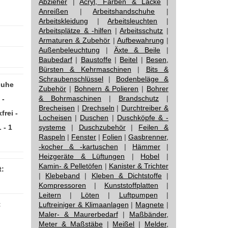
Abzieher
|
Acryl, Farben & Lacke
|
Anreißen
|
Arbeitshandschuhe
|
Arbeitskleidung
|
Arbeitsleuchten
|
Arbeitsplätze & -hilfen
|
Arbeitsschutz
|
Armaturen & Zubehör
|
Aufbewahrung
|
Außenbeleuchtung
|
Äxte & Beile
|
Baubedarf
|
Baustoffe
|
Beitel
|
Besen,
Bürsten & Kehrmaschinen
|
Bits &
Schraubenschlüssel
|
Bodenbeläge &
huhe
Zubehör
|
Bohnern & Polieren
|
Bohrer
& Bohrmaschinen
|
Brandschutz
|
 -
Brecheisen
|
Drechseln
|
Durchtreiber &
frei -
Locheisen
|
Duschen
|
Duschköpfe & -
 - 1
systeme
|
Duschzubehör
|
Feilen &
Raspeln
|
Fenster
|
Folien
|
Gasbrenner,
-kocher & -kartuschen
|
Hämmer
|
Heizgeräte & Lüftungen
|
Hobel
|
Kamin- & Pelletöfen
|
Kanister & Trichter
:
|
Klebeband
|
Kleben & Dichtstoffe
|
Kompressoren
|
Kunststoffplatten
|
Leitern
|
Löten
|
Luftpumpen
|
t
Luftreiniger & Klimaanlagen
|
Magnete
|
Maler- & Maurerbedarf
|
Maßbänder,
Meter & Maßstäbe
|
Meißel
|
Melder,