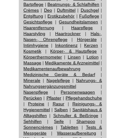
Bartpflege
|
Beatmungs- & Schlafhilfen
|
Crèmes
|
Deo
|
Duftmittel
|
Duschgel
|
Entgiftung
|
Erotikzubehör
|
Fußpflege
|
Gesichtspflege
|
Gesundheitslampen
|
Haarentfernung
|
Haarpflege
|
Haarstyling
|
Haartrockner
|
Hals-,
Nasen-, Ohrenpflege
|
Hörgeräte
|
Intimhygiene
|
Inkontinenz
|
Kerzen
|
Kosmetik
|
Körper- & Hautpflege
|
Körperthermometer
|
Linsen
|
Lotion
|
Massage
|
Medikamente & Arzneimittel
|
Medikamentenaufbewahrung
|
Medizinische Geräte & Bedarf
|
Minerale
|
Nagelpflege
|
Nahrungs- &
Nahrungsergänzungsmittel
|
Nasenpflege
|
Personenwaagen
|
Perücken
|
Pflaster
|
Pflegehandschuhe
|
Proteine
|
Rasur
|
Reinigungs- &
Hygienemittel
|
Salben
|
Sanitätshaus &
Alltagshilfen
|
Schnuller & Beißringe
|
Sehhilfen
|
Seife
|
Shampoo
|
Sonnencrèmes
|
Tabletten
|
Tests &
Messgeräte
|
Wasseraufbereitung
|