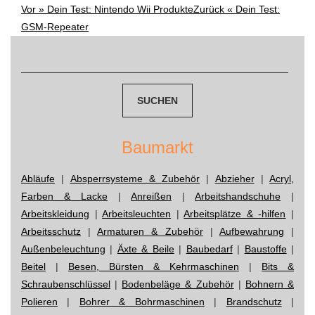
Vor »
Dein Test: Nintendo Wii Produkte
Zurück «
Dein Test:
Post
GSM-Repeater
Suchen
navigation
nach:
Baumarkt
Abläufe
|
Absperrsysteme & Zubehör
|
Abzieher
|
Acryl,
Farben & Lacke
|
Anreißen
|
Arbeitshandschuhe
|
Arbeitskleidung
|
Arbeitsleuchten
|
Arbeitsplätze & -hilfen
|
Arbeitsschutz
|
Armaturen & Zubehör
|
Aufbewahrung
|
Außenbeleuchtung
|
Äxte & Beile
|
Baubedarf
|
Baustoffe
|
Beitel
|
Besen, Bürsten & Kehrmaschinen
|
Bits &
Schraubenschlüssel
|
Bodenbeläge & Zubehör
|
Bohnern &
Polieren
|
Bohrer & Bohrmaschinen
|
Brandschutz
|