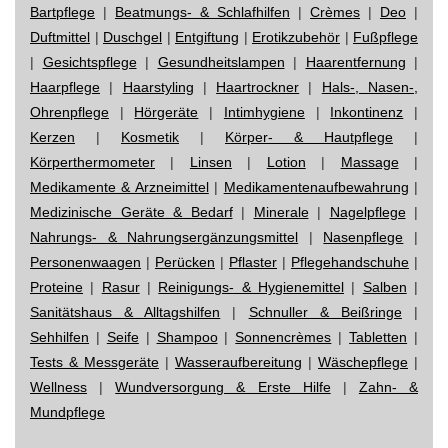
Bartpflege
|
Beatmungs- & Schlafhilfen
|
Crèmes
|
Deo
|
Duftmittel
|
Duschgel
|
Entgiftung
|
Erotikzubehör
|
Fußpflege
|
Gesichtspflege
|
Gesundheitslampen
|
Haarentfernung
|
Haarpflege
|
Haarstyling
|
Haartrockner
|
Hals-, Nasen-,
Ohrenpflege
|
Hörgeräte
|
Intimhygiene
|
Inkontinenz
|
Kerzen
|
Kosmetik
|
Körper- & Hautpflege
|
Körperthermometer
|
Linsen
|
Lotion
|
Massage
|
Medikamente & Arzneimittel
|
Medikamentenaufbewahrung
|
Medizinische Geräte & Bedarf
|
Minerale
|
Nagelpflege
|
Nahrungs- & Nahrungsergänzungsmittel
|
Nasenpflege
|
Personenwaagen
|
Perücken
|
Pflaster
|
Pflegehandschuhe
|
Proteine
|
Rasur
|
Reinigungs- & Hygienemittel
|
Salben
|
Sanitätshaus & Alltagshilfen
|
Schnuller & Beißringe
|
Sehhilfen
|
Seife
|
Shampoo
|
Sonnencrèmes
|
Tabletten
|
Tests & Messgeräte
|
Wasseraufbereitung
|
Wäschepflege
|
Wellness
|
Wundversorgung & Erste Hilfe
|
Zahn- &
Mundpflege