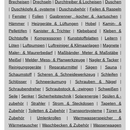
Brecheisen
|
Drechseln
|
Durchtreiber & Locheisen
|
Duschen
|
Duschköpfe & -systeme
|
Duschzubehör
|
Feilen & Raspeln
|
Fenster
|
Folien
|
Gasbrenner, -kocher & -kartuschen
|
Hämmer
|
Heizgeräte & Lüftungen
|
Hobel
|
Kamin- &
Pelletöfen
|
Kanister & Trichter
|
Klebeband
|
Kleben &
Dichtstoffe
|
Kompressoren
|
Kunststoffplatten
|
Leitern
|
Löten
|
Luftpumpen
|
Luftreiniger & Klimaanlagen
|
Magnete
|
Maler- & Maurerbedarf
|
Maßbänder, Meter & Maßstäbe
|
Meißel
|
Melder, Mess- & Planwerkzeuge
|
Nagler & Tacker
|
Reinigungsgeräte
|
Reparaturmittel
|
Sägen
|
Sauna
|
Schaumstoff
|
Scheren & Schneidewerkzeug
|
Schleifen
|
Schlösser
|
Schneeräumung
|
Schrauben & Nägel
|
Schraubendreher
|
Schraubstock & -zwingen
|
Schweißen
|
Seile
|
Senker
|
Sicherheitstechnik
|
Solarenergie
|
Spülen & -
zubehör
|
Strahler
|
Strom & Steckdosen
|
Tapeten &
Zubehör
|
Toiletten & Zubehör
|
Transportsysteme
|
Türen &
Zubehör
|
Umlenkrollen
|
Warmwasserspeicher &
Wärmetauscher
|
Waschbecken & Zubehör
|
Wasserwaagen