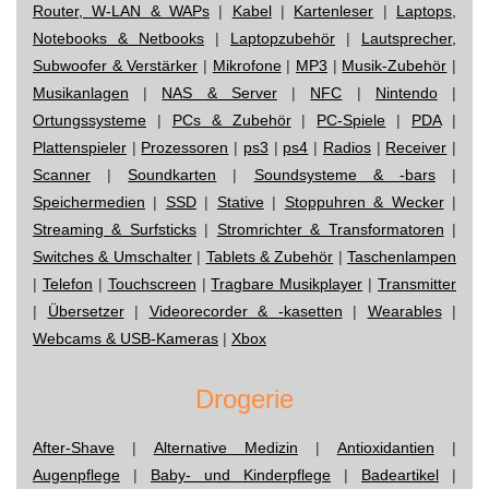
Router, W-LAN & WAPs
|
Kabel
|
Kartenleser
|
Laptops,
Notebooks & Netbooks
|
Laptopzubehör
|
Lautsprecher,
Subwoofer & Verstärker
|
Mikrofone
|
MP3
|
Musik-Zubehör
|
Musikanlagen
|
NAS & Server
|
NFC
|
Nintendo
|
Ortungssysteme
|
PCs & Zubehör
|
PC-Spiele
|
PDA
|
Plattenspieler
|
Prozessoren
|
ps3
|
ps4
|
Radios
|
Receiver
|
Scanner
|
Soundkarten
|
Soundsysteme & -bars
|
Speichermedien
|
SSD
|
Stative
|
Stoppuhren & Wecker
|
Streaming & Surfsticks
|
Stromrichter & Transformatoren
|
Switches & Umschalter
|
Tablets & Zubehör
|
Taschenlampen
|
Telefon
|
Touchscreen
|
Tragbare Musikplayer
|
Transmitter
|
Übersetzer
|
Videorecorder & -kasetten
|
Wearables
|
Webcams & USB-Kameras
|
Xbox
Drogerie
After-Shave
|
Alternative Medizin
|
Antioxidantien
|
Augenpflege
|
Baby- und Kinderpflege
|
Badeartikel
|