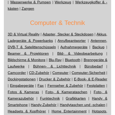
|
Wasserwerke & Pumpen
|
Werkzeug
|
Werkzeugkoffer & -
kästen
|
Zangen
Computer & Technik
3D & Virtual Reality
|
Adapter, Stecker & Steckdosen
|
Akkus,
Ladegeräte & Powerbanks
|
Anrufbeantworter
|
Antennen,
DVB-T & Satelittenschüsseln
|
Aufnahmegeräte
|
Backup
|
Beamer & Projektoren
|
Bild- & Videobearbeitung
|
Bildschirme & Monitore
|
Blu-Ray
|
Bluetooth
|
Brenngeräte &
Laufwerke
|
Bühnen- & Lichttechnik
|
Bürobedarf
|
Camcorder
|
CD-Zubehör
|
Computer
|
Computer-Sicherheit
|
Dockingstationen
|
Drucker & Zubehör
|
E-Book- & E-Reader
|
Eingabegeräte
|
Fax
|
Fernseher & Zubehör
|
Festplatten
|
Fotos & Kameras
|
Foto- & Kamerataschen
|
Foto- &
Kamerazubehör
|
Funktechnik
|
Grafikkarten
|
Handy &
Smartphone
|
Handy-Zubehör
|
Handytaschen und -schalen
|
Headsets & Kopfhörer
|
Home Entertainment
|
Hotspots,