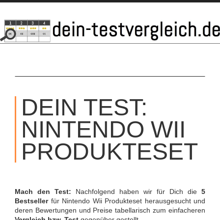
SKIP
TO
DEIN TEST:
CONTENT
NINTENDO WII
PRODUKTESET
Mach den Test:
Nachfolgend haben wir für Dich die
5
Bestseller
für Nintendo Wii Produkteset herausgesucht und
deren Bewertungen und Preise tabellarisch zum einfacheren
Vergleich bzw. Test
gegenüber gestellt.