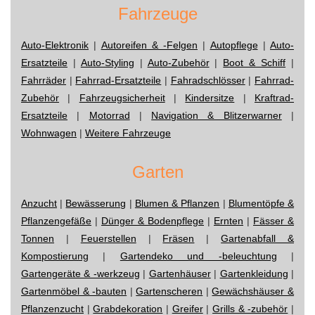
Fahrzeuge
Auto-Elektronik
|
Autoreifen & -Felgen
|
Autopflege
|
Auto-
Ersatzteile
|
Auto-Styling
|
Auto-Zubehör
|
Boot & Schiff
|
Fahrräder
|
Fahrrad-Ersatzteile
|
Fahradschlösser
|
Fahrrad-
Zubehör
|
Fahrzeugsicherheit
|
Kindersitze
|
Kraftrad-
Ersatzteile
|
Motorrad
|
Navigation & Blitzerwarner
|
Wohnwagen
|
Weitere Fahrzeuge
Garten
Anzucht
|
Bewässerung
|
Blumen & Pflanzen
|
Blumentöpfe &
Pflanzengefäße
|
Dünger & Bodenpflege
|
Ernten
|
Fässer &
Tonnen
|
Feuerstellen
|
Fräsen
|
Gartenabfall &
Kompostierung
|
Gartendeko und -beleuchtung
|
Gartengeräte & -werkzeug
|
Gartenhäuser
|
Gartenkleidung
|
Gartenmöbel & -bauten
|
Gartenscheren
|
Gewächshäuser &
Pflanzenzucht
|
Grabdekoration
|
Greifer
|
Grills & -zubehör
|