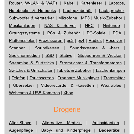
Router, W-LAN & WAPs
|
Kabel
|
Kartenleser
|
Laptops,
Notebooks & Netbooks
|
Laptopzubehör
|
Lautsprecher,
Subwoofer & Verstärker
|
Mikrofone
|
MP3
|
Musik-Zubehör
|
Musikanlagen
|
NAS & Server
|
NFC
|
Nintendo
|
Ortungssysteme
|
PCs & Zubehör
|
PC-Spiele
|
PDA
|
Plattenspieler
|
Prozessoren
|
ps3
|
ps4
|
Radios
|
Receiver
|
Scanner
|
Soundkarten
|
Soundsysteme & -bars
|
Speichermedien
|
SSD
|
Stative
|
Stoppuhren & Wecker
|
Streaming & Surfsticks
|
Stromrichter & Transformatoren
|
Switches & Umschalter
|
Tablets & Zubehör
|
Taschenlampen
|
Telefon
|
Touchscreen
|
Tragbare Musikplayer
|
Transmitter
|
Übersetzer
|
Videorecorder & -kasetten
|
Wearables
|
Webcams & USB-Kameras
|
Xbox
Drogerie
After-Shave
|
Alternative Medizin
|
Antioxidantien
|
Augenpflege
|
Baby- und Kinderpflege
|
Badeartikel
|