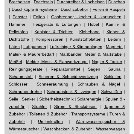
Brecheisen
|
Drechseln
|
Durchtreiber & Locheisen
|
Duschen
|
Duschköpfe & -systeme
|
Duschzubehör
|
Feilen & Raspeln
|
Fenster
|
Folien
|
Gasbrenner, -kocher & -kartuschen
|
Hämmer
|
Heizgeräte & Lüftungen
|
Hobel
|
Kamin- &
Pelletöfen
|
Kanister & Trichter
|
Klebeband
|
Kleben &
Dichtstoffe
|
Kompressoren
|
Kunststoffplatten
|
Leitern
|
Löten
|
Luftpumpen
|
Luftreiniger & Klimaanlagen
|
Magnete
|
Maler- & Maurerbedarf
|
Maßbänder, Meter & Maßstäbe
|
Meißel
|
Melder, Mess- & Planwerkzeuge
|
Nagler & Tacker
|
Reinigungsgeräte
|
Reparaturmittel
|
Sägen
|
Sauna
|
Schaumstoff
|
Scheren & Schneidewerkzeug
|
Schleifen
|
Schlösser
|
Schneeräumung
|
Schrauben & Nägel
|
Schraubendreher
|
Schraubstock & -zwingen
|
Schweißen
|
Seile
|
Senker
|
Sicherheitstechnik
|
Solarenergie
|
Spülen & -
zubehör
|
Strahler
|
Strom & Steckdosen
|
Tapeten &
Zubehör
|
Toiletten & Zubehör
|
Transportsysteme
|
Türen &
Zubehör
|
Umlenkrollen
|
Warmwasserspeicher &
Wärmetauscher
|
Waschbecken & Zubehör
|
Wasserwaagen