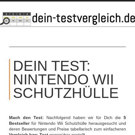
SKIP
TO
DEIN TEST:
CONTENT
NINTENDO WII
SCHUTZHÜLLE
Mach den Test:
Nachfolgend haben wir für Dich die
5
Bestseller
für Nintendo Wii Schutzhülle herausgesucht und
deren Bewertungen und Preise tabellarisch zum einfacheren
Vergleich bzw. Test
gegenüber gestellt.