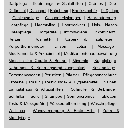
Bartpflege
|
Beatmungs- & Schlafhilfen
|
Crèmes
|
Deo
|
Duftmittel
|
Duschgel
|
Entgiftung
|
Erotikzubehör
|
Fußpflege
|
Gesichtspflege
|
Gesundheitslampen
|
Haarentfernung
|
Haarpflege
|
Haarstyling
|
Haartrockner
|
Hals-, Nasen-,
Ohrenpflege
|
Hörgeräte
|
Intimhygiene
|
Inkontinenz
|
Kerzen
|
Kosmetik
|
Körper- & Hautpflege
|
Körperthermometer
|
Linsen
|
Lotion
|
Massage
|
Medikamente & Arzneimittel
|
Medikamentenaufbewahrung
|
Medizinische Geräte & Bedarf
|
Minerale
|
Nagelpflege
|
Nahrungs- & Nahrungsergänzungsmittel
|
Nasenpflege
|
Personenwaagen
|
Perücken
|
Pflaster
|
Pflegehandschuhe
|
Proteine
|
Rasur
|
Reinigungs- & Hygienemittel
|
Salben
|
Sanitätshaus & Alltagshilfen
|
Schnuller & Beißringe
|
Sehhilfen
|
Seife
|
Shampoo
|
Sonnencrèmes
|
Tabletten
|
Tests & Messgeräte
|
Wasseraufbereitung
|
Wäschepflege
|
Wellness
|
Wundversorgung & Erste Hilfe
|
Zahn- &
Mundpflege