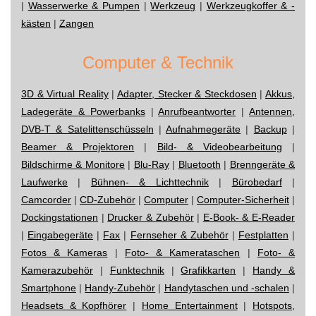
|
Wasserwerke & Pumpen
|
Werkzeug
|
Werkzeugkoffer & -
kästen
|
Zangen
Computer & Technik
3D & Virtual Reality
|
Adapter, Stecker & Steckdosen
|
Akkus,
Ladegeräte & Powerbanks
|
Anrufbeantworter
|
Antennen,
DVB-T & Satelittenschüsseln
|
Aufnahmegeräte
|
Backup
|
Beamer & Projektoren
|
Bild- & Videobearbeitung
|
Bildschirme & Monitore
|
Blu-Ray
|
Bluetooth
|
Brenngeräte &
Laufwerke
|
Bühnen- & Lichttechnik
|
Bürobedarf
|
Camcorder
|
CD-Zubehör
|
Computer
|
Computer-Sicherheit
|
Dockingstationen
|
Drucker & Zubehör
|
E-Book- & E-Reader
|
Eingabegeräte
|
Fax
|
Fernseher & Zubehör
|
Festplatten
|
Fotos & Kameras
|
Foto- & Kamerataschen
|
Foto- &
Kamerazubehör
|
Funktechnik
|
Grafikkarten
|
Handy &
Smartphone
|
Handy-Zubehör
|
Handytaschen und -schalen
|
Headsets & Kopfhörer
|
Home Entertainment
|
Hotspots,