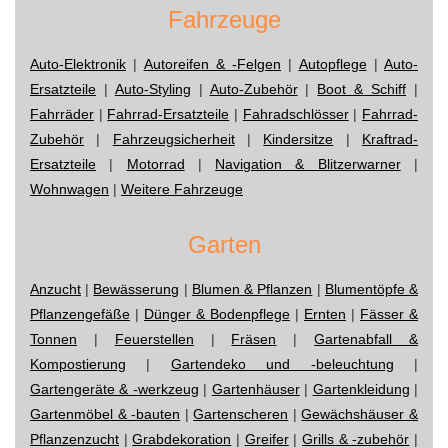
Fahrzeuge
Auto-Elektronik
|
Autoreifen & -Felgen
|
Autopflege
|
Auto-
Ersatzteile
|
Auto-Styling
|
Auto-Zubehör
|
Boot & Schiff
|
Fahrräder
|
Fahrrad-Ersatzteile
|
Fahradschlösser
|
Fahrrad-
Zubehör
|
Fahrzeugsicherheit
|
Kindersitze
|
Kraftrad-
Ersatzteile
|
Motorrad
|
Navigation & Blitzerwarner
|
Wohnwagen
|
Weitere Fahrzeuge
Garten
Anzucht
|
Bewässerung
|
Blumen & Pflanzen
|
Blumentöpfe &
Pflanzengefäße
|
Dünger & Bodenpflege
|
Ernten
|
Fässer &
Tonnen
|
Feuerstellen
|
Fräsen
|
Gartenabfall &
Kompostierung
|
Gartendeko und -beleuchtung
|
Gartengeräte & -werkzeug
|
Gartenhäuser
|
Gartenkleidung
|
Gartenmöbel & -bauten
|
Gartenscheren
|
Gewächshäuser &
Pflanzenzucht
|
Grabdekoration
|
Greifer
|
Grills & -zubehör
|