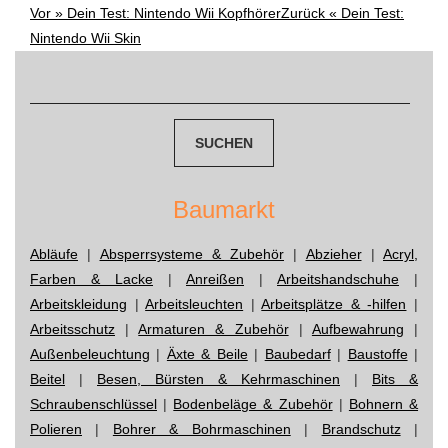
Vor »
Dein Test: Nintendo Wii Kopfhörer
Zurück «
Dein Test:
Post
Nintendo Wii Skin
navigation
Suchen
nach:
Baumarkt
Abläufe
|
Absperrsysteme & Zubehör
|
Abzieher
|
Acryl,
Farben & Lacke
|
Anreißen
|
Arbeitshandschuhe
|
Arbeitskleidung
|
Arbeitsleuchten
|
Arbeitsplätze & -hilfen
|
Arbeitsschutz
|
Armaturen & Zubehör
|
Aufbewahrung
|
Außenbeleuchtung
|
Äxte & Beile
|
Baubedarf
|
Baustoffe
|
Beitel
|
Besen, Bürsten & Kehrmaschinen
|
Bits &
Schraubenschlüssel
|
Bodenbeläge & Zubehör
|
Bohnern &
Polieren
|
Bohrer & Bohrmaschinen
|
Brandschutz
|